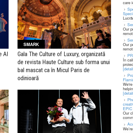
care 
Spe
Speci
Lucră
Sen
Our p
remote
Se
SMARK
Our p
remote
e AI
Gala The Culture of Luxury, organizată
PR
În ca
de revista Haute Culture sub forma unui
proie
[detali
bal mascat ca în Micul Paris de
Pro
odinioară
Flami
We're
helpi
[detali
Pho
creat
EPIC 
Our c
commu
Acc
We’re