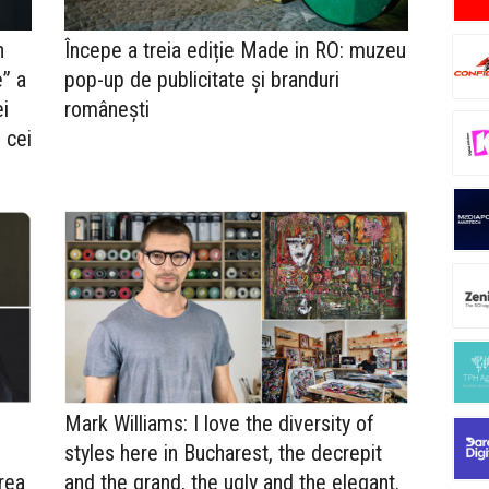
n
Începe a treia ediție Made in RO: muzeu
” a
pop-up de publicitate și branduri
ei
românești
 cei
Mark Williams: I love the diversity of
styles here in Bucharest, the decrepit
rea
and the grand, the ugly and the elegant.