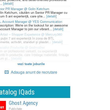
...
[detalii]
nior PR Manager @ Golin Ketchum
lin Ketchum, căutăm un Senior PR Manager cu
um 5 ani experiență, care știe...
[detalii]
L Account Manager @ YES Communication
escription: We're on the lookout for an awesome
ccount Manager to join our vibrant...
[detalii]
Artist – Shopper Experience @ Mercury360
l puțin 7 ani experiență în zona de BTL
mente, activări, standuri și plasări...
[detalii]
cialist Productie @ Godmother
m un profesionist versatil, cu experiență
ntă în producție, care înțelege materiale, finisaje
um și...
[detalii]
vezi toate joburile
Adauga anunt de recrutare
atalog IQads
Ghost Agency
Publicitate