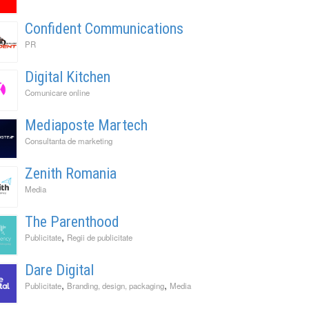
Confident Communications
PR
Digital Kitchen
Comunicare online
Mediaposte Martech
Consultanta de marketing
Zenith Romania
Media
The Parenthood
,
Publicitate
Regii de publicitate
Dare Digital
,
,
Publicitate
Branding, design, packaging
Media