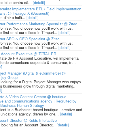
ies bine pentru că...
[detalii]
cialist Implementare BTL / Field Implementation
alist @ HexagonX (București)
m dintr-o hală...
[detalii]
ior Performance Marketing Specialist @ Zitec
romise: You choose how you'll work with us:
-first or at our offices in Timpuri...
[detalii]
nior SEO & GEO Specialist @ Zitec
romise: You choose how you'll work with us:
-first or at our offices in Timpuri...
[detalii]
 Account Executive @ TOTAL PR
litate de PR Account Executive, vei implementa
cte de comunicare corporate & consumer, în...
i]
ject Manager (Digital & eCommerce) @
njoy Group
 looking for a Digital Project Manager who enjoys
ng businesses grow through digital marketing...
i]
to & Video Content Creator @ boutique -
ive and communications agency | Recruited by
Business Human Strategy
lient is a Bucharest based boutique - creative and
nications agency, driven by one...
[detalii]
ount Director @ Kubis Interactive
 looking for an Account Director...
[detalii]