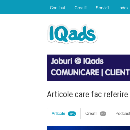
Continut
Creatii
Servicii
Index
Articole care fac referire
Articole
Creatii
Podcas
125
27