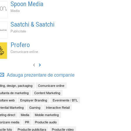
Spoon Media
Media
Saatchi & Saatchi
Publicitate
Profero
Comunicare online
Adauga prezentare de companie
ing, design, packaging
Comunicare online
ltanta de marketing
Content Marketing
oltare web
Employer Branding
Evenimente / BTL
iential Marketing
Gaming
Interactive Retail
ting direct
Media
Mobile marketing
orizare media
PR
Productie audio
ctie foto
Productie publicitara
Productie video