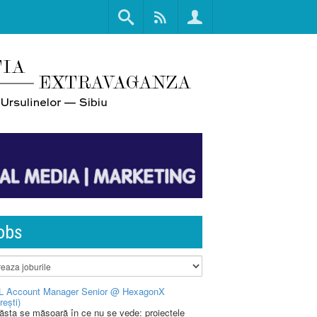
obs
L Account Manager Senior @ HexagonX
rești)
 ăsta se măsoară în ce nu se vede: proiectele