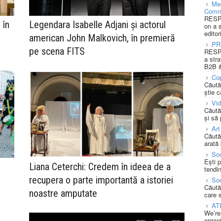
Med
Comm
RESPO
 în
Legendara Isabelle Adjani şi actorul
on a 
editor
american John Malkovich, în premieră
PR
pe scena FITS
RESPO
a stra
B2B &
Cop
Căută
știe c
Vi
Căută
și să
Art
Căută
arată 
Soc
Ești 
Liana Ceterchi: Credem în ideea de a
tendin
recupera o parte importantă a istoriei
Soc
Căută
noastre amputate
care 
AT
We’re
organi