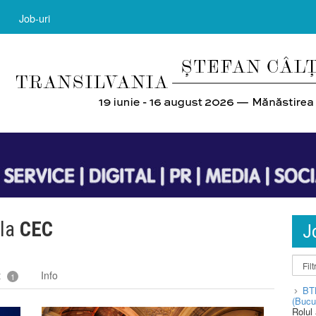
Job-uri
 la
CEC
J
t
Info
1
BT
(Bucu
Rolul