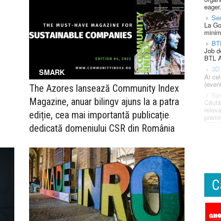
eager
Se
La Go
minim
BT
Job d
BTL A
3D 
SMARK
Ai ce
(eveni
The Azores lansează Community Index
Spe
e
Magazine, anuar bilingv ajuns la a patra
Căută
releva
ediție, cea mai importantă publicație
premi
dedicată domeniului CSR din România
C