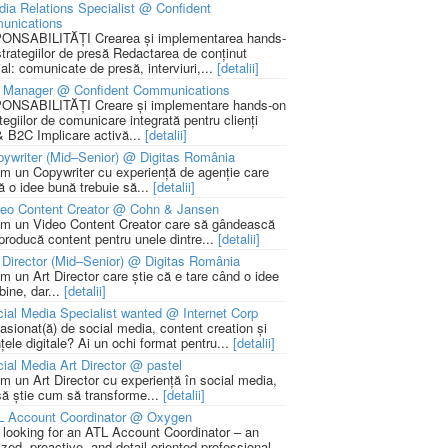
ia Relations Specialist @ Confident
unications
NSABILITĂȚI Crearea și implementarea hands-
strategiilor de presă Redactarea de conținut
ial: comunicate de presă, interviuri,...
[detalii]
 Manager @ Confident Communications
NSABILITĂȚI Creare și implementare hands-on
tegiilor de comunicare integrată pentru clienți
 B2C Implicare activă...
[detalii]
ywriter (Mid–Senior) @ Digitas România
m un Copywriter cu experiență de agenție care
ă o idee bună trebuie să...
[detalii]
deo Content Creator @ Cohn & Jansen
m un Video Content Creator care să gândească
 producă content pentru unele dintre...
[detalii]
 Director (Mid–Senior) @ Digitas România
m un Art Director care știe că e tare când o idee
bine, dar...
[detalii]
ial Media Specialist wanted @ Internet Corp
pasionat(ă) de social media, content creation și
țele digitale? Ai un ochi format pentru...
[detalii]
ial Media Art Director @ pastel
m un Art Director cu experiență în social media,
să știe cum să transforme...
[detalii]
L Account Coordinator @ Oxygen
 looking for an ATL Account Coordinator – an
zed, proactive, and detail-oriented professional