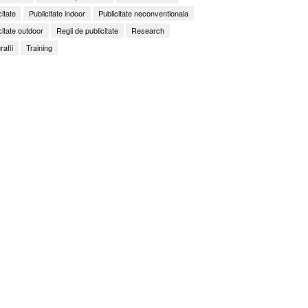
citate
Publicitate indoor
Publicitate neconventionala
citate outdoor
Regii de publicitate
Research
rafii
Training