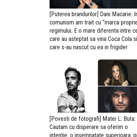
[Puterea brandurilor] Dani Macarie: I
comunism am trait cu “marca proprie
regimului. E o mare diferenta intre c
care au asteptat sa vina Coca Cola si
care s-au nascut cu ea in frigider
[Povesti de fotografi] Matei L. Buta:
Cautam cu disperare sa oferim o
intentie, o insemnatate superioara, p