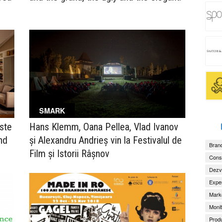
SMARK
Hans Klemm, Oana Pellea, Vlad Ivanov
iste
și Alexandru Andrieș vin la Festivalul de
nd
Brand
Film și Istorii Râșnov
Consu
Dezv
Exper
Marke
Monit
Produ