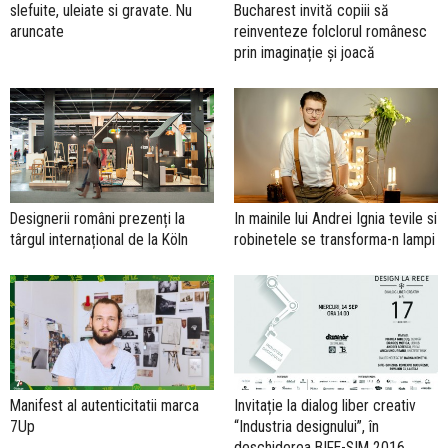
slefuite, uleiate si gravate. Nu
Bucharest invită copiii să
aruncate
reinventeze folclorul românesc
prin imaginație și joacă
Designerii români prezenți la
In mainile lui Andrei Ignia tevile si
târgul internațional de la Köln
robinetele se transforma-n lampi
Manifest al autenticitatii marca
Invitație la dialog liber creativ
7Up
“Industria designului”, în
deschiderea BIFE-SIM 2016