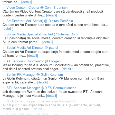
trebuie să...
[detalii]
Video Content Creator @ Cohn & Jansen
Căutăm un Video Content Creator care să gândească și să producă
content pentru unele dintre...
[detalii]
Art Director (Mid–Senior) @ Digitas România
Căutăm un Art Director care știe că e tare când o idee arată bine, dar...
[detalii]
Social Media Specialist wanted @ Internet Corp
Ești pasionat(ă) de social media, content creation și tendințele digitale?
Ai un ochi format pentru...
[detalii]
Social Media Art Director @ pastel
Căutăm un Art Director cu experiență în social media, care să știe cum
să transforme...
[detalii]
ATL Account Coordinator @ Oxygen
We’re looking for an ATL Account Coordinator – an organized, proactive,
and detail-oriented professional eager...
[detalii]
Senior PR Manager @ Golin Ketchum
La Golin Ketchum, căutăm un Senior PR Manager cu minimum 5 ani
experiență, care știe...
[detalii]
BTL Account Manager @ YES Communication
Job description: We're on the lookout for an awesome BTL Account
Manager to join our vibrant...
[detalii]
3D Artist – Shopper Experience @ Mercury360
Ai cel puțin 7 ani experiență în zona de BTL (evenimente, activări,
standuri și plasări...
[detalii]
Specialist Productie @ Godmother