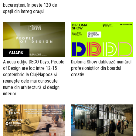
bucureșteni, în peste 120 de
spații din întreg orașul
SMARK
A noua ediție DECO Days, People
Diploma Show dublează numărul
of Design are loc între 12-15
profesioniștilor din boardul
septembrie la Cluj-Napoca și
creativ
reunește cele mai cunoscute
nume din arhitectură și design
interior