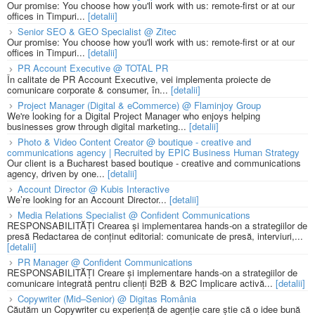
Our promise: You choose how you'll work with us: remote-first or at our
offices in Timpuri...
[detalii]
Senior SEO & GEO Specialist @ Zitec
Our promise: You choose how you'll work with us: remote-first or at our
offices in Timpuri...
[detalii]
PR Account Executive @ TOTAL PR
În calitate de PR Account Executive, vei implementa proiecte de
comunicare corporate & consumer, în...
[detalii]
Project Manager (Digital & eCommerce) @ Flaminjoy Group
We're looking for a Digital Project Manager who enjoys helping
businesses grow through digital marketing...
[detalii]
Photo & Video Content Creator @ boutique - creative and
communications agency | Recruited by EPIC Business Human Strategy
Our client is a Bucharest based boutique - creative and communications
agency, driven by one...
[detalii]
Account Director @ Kubis Interactive
We’re looking for an Account Director...
[detalii]
Media Relations Specialist @ Confident Communications
RESPONSABILITĂȚI Crearea și implementarea hands-on a strategiilor de
presă Redactarea de conținut editorial: comunicate de presă, interviuri,...
[detalii]
PR Manager @ Confident Communications
RESPONSABILITĂȚI Creare și implementare hands-on a strategiilor de
comunicare integrată pentru clienți B2B & B2C Implicare activă...
[detalii]
Copywriter (Mid–Senior) @ Digitas România
Căutăm un Copywriter cu experiență de agenție care știe că o idee bună