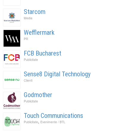
Starcom
Media
Wefflermark
PR
FCB Bucharest
Publicitate
Sense8 Digital Technology
Clienti
Godmother
Publicitate
Touch Communications
,
Publicitate
Evenimente / BTL