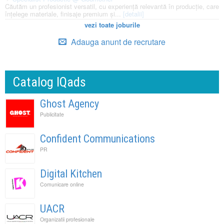
Căutăm un profesionist versatil, cu experiență relevantă în producție, care
înțelege materiale, finisaje premium și...
[detalii]
vezi toate joburile
Adauga anunt de recrutare
Catalog IQads
Ghost Agency
Publicitate
Confident Communications
PR
Digital Kitchen
Comunicare online
UACR
Organizatii profesionale