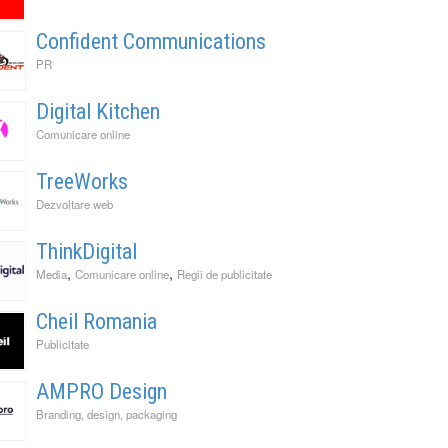
Confident Communications
PR
Digital Kitchen
Comunicare online
TreeWorks
Dezvoltare web
ThinkDigital
,
,
Media
Comunicare online
Regii de publicitate
Cheil Romania
Publicitate
AMPRO Design
Branding, design, packaging