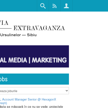
obs
L Account Manager Senior @ HexagonX
rești)
 ăsta se măsoară în ce nu se vede: proiectele