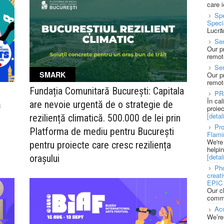
care 
Spe
Speci
Lucră
Sen
Our p
remote
Se
SMARK
Our p
remote
Fundația Comunitară București: Capitala
PR
În ca
ă
are nevoie urgentă de o strategie de
proie
[detali
reziliență climatică. 500.000 de lei prin
Pro
Platforma de mediu pentru București
Flami
We're
pentru proiecte care cresc reziliența
helpi
[detali
orașului
Pho
creat
EPIC 
Our c
commu
Acc
We’re