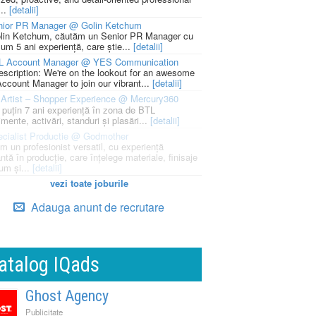
...
[detalii]
nior PR Manager @ Golin Ketchum
lin Ketchum, căutăm un Senior PR Manager cu
um 5 ani experiență, care știe...
[detalii]
L Account Manager @ YES Communication
escription: We're on the lookout for an awesome
ccount Manager to join our vibrant...
[detalii]
Artist – Shopper Experience @ Mercury360
l puțin 7 ani experiență în zona de BTL
mente, activări, standuri și plasări...
[detalii]
cialist Productie @ Godmother
m un profesionist versatil, cu experiență
ntă în producție, care înțelege materiale, finisaje
um și...
[detalii]
vezi toate joburile
Adauga anunt de recrutare
atalog IQads
Ghost Agency
Publicitate