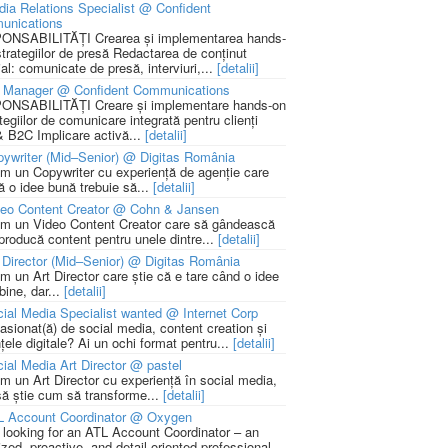
ia Relations Specialist @ Confident
unications
NSABILITĂȚI Crearea și implementarea hands-
strategiilor de presă Redactarea de conținut
ial: comunicate de presă, interviuri,...
[detalii]
 Manager @ Confident Communications
NSABILITĂȚI Creare și implementare hands-on
tegiilor de comunicare integrată pentru clienți
 B2C Implicare activă...
[detalii]
ywriter (Mid–Senior) @ Digitas România
m un Copywriter cu experiență de agenție care
ă o idee bună trebuie să...
[detalii]
deo Content Creator @ Cohn & Jansen
m un Video Content Creator care să gândească
 producă content pentru unele dintre...
[detalii]
 Director (Mid–Senior) @ Digitas România
m un Art Director care știe că e tare când o idee
bine, dar...
[detalii]
ial Media Specialist wanted @ Internet Corp
pasionat(ă) de social media, content creation și
țele digitale? Ai un ochi format pentru...
[detalii]
ial Media Art Director @ pastel
m un Art Director cu experiență în social media,
să știe cum să transforme...
[detalii]
L Account Coordinator @ Oxygen
 looking for an ATL Account Coordinator – an
zed, proactive, and detail-oriented professional