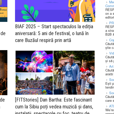
Med
Comm
RESPO
on a 
editor
PR
BIAF 2025 – Start spectaculos la ediția
RESPO
a stra
 de
aniversară: 5 ani de festival, o lună în
B2B &
care Buzăul respiră prin artă
Cop
Căută
știe c
Vi
Căută
și să
Art
Căută
arată 
Soc
Ești 
tendin
Soc
Căută
 de
[FITStories] Dan Bartha: Este fascinant
care 
ă
cum la Sibiu poți vedea muzică şi dans,
AT
We’re
instalații, spectacole cu foc, teatru de
organi