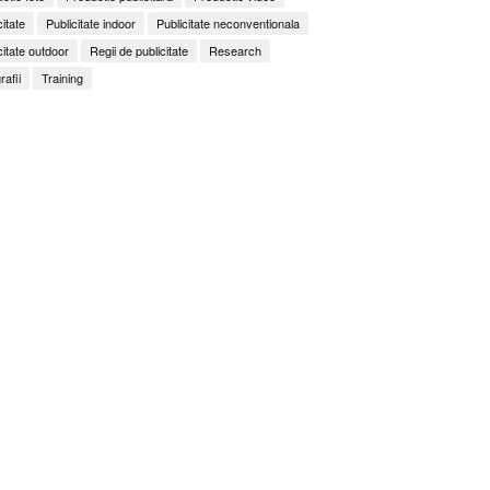
citate
Publicitate indoor
Publicitate neconventionala
citate outdoor
Regii de publicitate
Research
rafii
Training