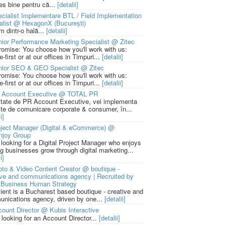
ies bine pentru că...
[detalii]
cialist Implementare BTL / Field Implementation
alist @ HexagonX (București)
m dintr-o hală...
[detalii]
ior Performance Marketing Specialist @ Zitec
romise: You choose how you'll work with us:
-first or at our offices in Timpuri...
[detalii]
nior SEO & GEO Specialist @ Zitec
romise: You choose how you'll work with us:
-first or at our offices in Timpuri...
[detalii]
 Account Executive @ TOTAL PR
litate de PR Account Executive, vei implementa
cte de comunicare corporate & consumer, în...
i]
ject Manager (Digital & eCommerce) @
njoy Group
 looking for a Digital Project Manager who enjoys
ng businesses grow through digital marketing...
i]
to & Video Content Creator @ boutique -
ive and communications agency | Recruited by
Business Human Strategy
lient is a Bucharest based boutique - creative and
nications agency, driven by one...
[detalii]
ount Director @ Kubis Interactive
 looking for an Account Director...
[detalii]