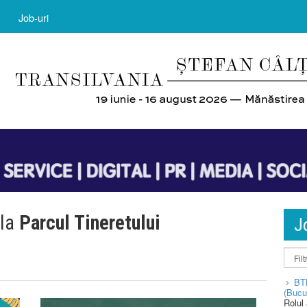
Job-uri
 la
Parcul Tineretului
J
BT
(Bucu
Rolul