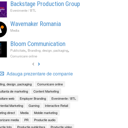
Backstage Production Group
Evenimente / BTL
Wavemaker Romania
Media
Bloom Communication
,
,
Publicitate
Branding, design, packaging
Comunicare online
Adauga prezentare de companie
ing, design, packaging
Comunicare online
ltanta de marketing
Content Marketing
oltare web
Employer Branding
Evenimente / BTL
iential Marketing
Gaming
Interactive Retail
ting direct
Media
Mobile marketing
orizare media
PR
Productie audio
ctie foto
Productie publicitara
Productie video