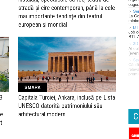
eager
stradă și circ contemporan, până la cele
Se
mai importante tendinţe din teatrul
La Go
minim
european şi mondial
BT
Job d
BTL A
3D 
Ai ce
(eveni
Spe
Căută
releva
premi
SMARK
13
Capitala Turciei, Ankara, inclusă pe Lista
UNESCO datorită patrimoniului său
te
arhitectural modern
C
t