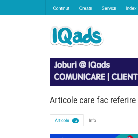
Continut
Creatii
Servicii
Index
Articole care fac referire
Articole
Info
54