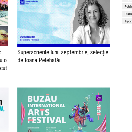
Publi
Publi
Tipog
:
Superscrierile lunii septembrie, selecție
u o
de Ioana Pelehatăi
ecut