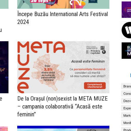
Începe Buzău International Arts Festival
2024
u
Brand
Consu
e
De la Orașul (non)sexist la META MUZE
Dezv
– campania colaborativă “Acasă este
Exper
feminin”
Marke
Monit
Produ