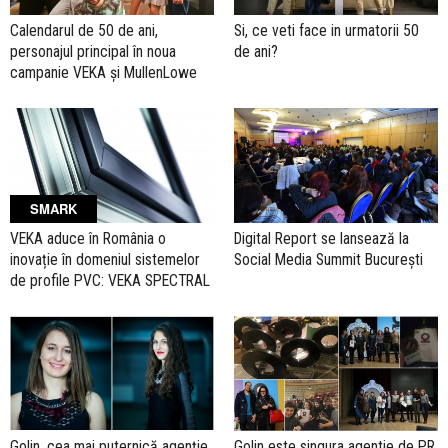
Calendarul de 50 de ani,
Si, ce veti face in urmatorii 50
personajul principal în noua
de ani?
campanie VEKA şi MullenLowe
SMARK
VEKA aduce în România o
Digital Report se lansează la
inovație în domeniul sistemelor
Social Media Summit Bucureşti
de profile PVC: VEKA SPECTRAL
Golin, cea mai puternică agenție
Golin este singura agentie de PR