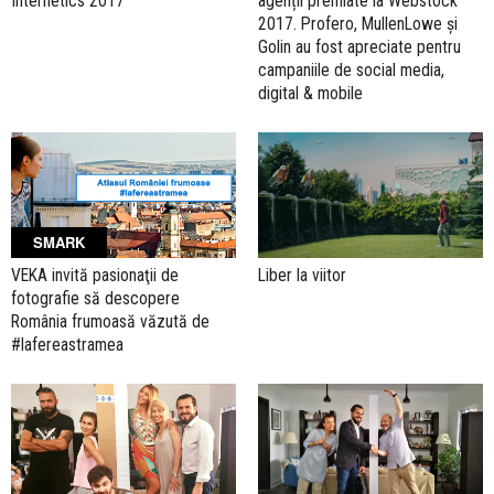
Internetics 2017
agenții premiate la Webstock
2017. Profero, MullenLowe și
Golin au fost apreciate pentru
campaniile de social media,
digital & mobile
SMARK
VEKA invită pasionaţii de
Liber la viitor
fotografie să descopere
România frumoasă văzută de
#lafereastramea