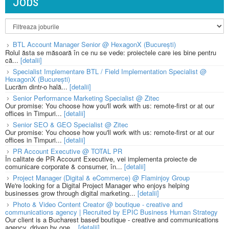
Jobs
BTL Account Manager Senior @ HexagonX (București)
Rolul ăsta se măsoară în ce nu se vede: proiectele care ies bine pentru
că...
[detalii]
Specialist Implementare BTL / Field Implementation Specialist @
HexagonX (București)
Lucrăm dintr-o hală...
[detalii]
Senior Performance Marketing Specialist @ Zitec
Our promise: You choose how you'll work with us: remote-first or at our
offices in Timpuri...
[detalii]
Senior SEO & GEO Specialist @ Zitec
Our promise: You choose how you'll work with us: remote-first or at our
offices in Timpuri...
[detalii]
PR Account Executive @ TOTAL PR
În calitate de PR Account Executive, vei implementa proiecte de
comunicare corporate & consumer, în...
[detalii]
Project Manager (Digital & eCommerce) @ Flaminjoy Group
We're looking for a Digital Project Manager who enjoys helping
businesses grow through digital marketing...
[detalii]
Photo & Video Content Creator @ boutique - creative and
communications agency | Recruited by EPIC Business Human Strategy
Our client is a Bucharest based boutique - creative and communications
agency, driven by one...
[detalii]