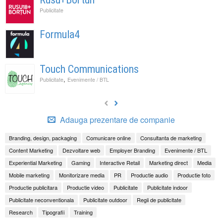
Publicitate
Formula4
Touch Communications
,
Publicitate
Evenimente / BTL
Adauga prezentare de companie
Branding, design, packaging
Comunicare online
Consultanta de marketing
Content Marketing
Dezvoltare web
Employer Branding
Evenimente / BTL
Experiential Marketing
Gaming
Interactive Retail
Marketing direct
Media
Mobile marketing
Monitorizare media
PR
Productie audio
Productie foto
Productie publicitara
Productie video
Publicitate
Publicitate indoor
Publicitate neconventionala
Publicitate outdoor
Regii de publicitate
Research
Tipografii
Training