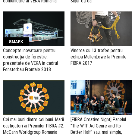
comunicare al VEKA România
Sigur că da
SMARK
Concepte inovatoare pentru
Vinerea cu 13 trofee pentru
construcția de ferestre,
echipa MullenLowe la Premiile
prezentate de VEKA în cadrul
FIBRA 2017
Fensterbau Frontale 2018
Cei mai buni dintre cei buni. Marii
[FIBRA Creative Night] Panelul
castigatori ai Premiilor FIBRA #2:
"The WTF Ad Genre and Its
McCann Worldgroup Romania
Better Half" sau, mai simplu,