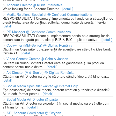
Account Director @ Kubis Interactive
We’re looking for an Account Director...
[detalii]
Media Relations Specialist @ Confident Communications
RESPONSABILITĂȚI Crearea și implementarea hands-on a strategiilor de
presă Redactarea de conținut editorial: comunicate de presă, interviuri,...
[detalii]
PR Manager @ Confident Communications
RESPONSABILITĂȚI Creare și implementare hands-on a strategiilor de
comunicare integrată pentru clienți B2B & B2C Implicare activă...
[detalii]
Copywriter (Mid–Senior) @ Digitas România
Căutăm un Copywriter cu experiență de agenție care știe că o idee bună
trebuie să...
[detalii]
Video Content Creator @ Cohn & Jansen
Căutăm un Video Content Creator care să gândească și să producă
content pentru unele dintre...
[detalii]
Art Director (Mid–Senior) @ Digitas România
Căutăm un Art Director care știe că e tare când o idee arată bine, dar...
[detalii]
Social Media Specialist wanted @ Internet Corp
Ești pasionat(ă) de social media, content creation și tendințele digitale?
Ai un ochi format pentru...
[detalii]
Social Media Art Director @ pastel
Căutăm un Art Director cu experiență în social media, care să știe cum
să transforme...
[detalii]
ATL Account Coordinator @ Oxygen