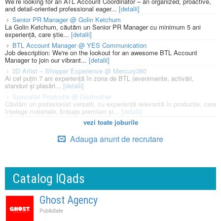
We’re looking for an ATL Account Coordinator – an organized, proactive,
and detail-oriented professional eager...
[detalii]
Senior PR Manager @ Golin Ketchum
La Golin Ketchum, căutăm un Senior PR Manager cu minimum 5 ani
experiență, care știe...
[detalii]
BTL Account Manager @ YES Communication
Job description: We're on the lookout for an awesome BTL Account
Manager to join our vibrant...
[detalii]
3D Artist – Shopper Experience @ Mercury360
Ai cel puțin 7 ani experiență în zona de BTL (evenimente, activări,
standuri și plasări...
[detalii]
Specialist Productie @ Godmother
Căutăm un profesionist versatil, cu experiență relevantă în producție, care
înțelege materiale, finisaje premium și...
[detalii]
vezi toate joburile
Adauga anunt de recrutare
Catalog IQads
Ghost Agency
Publicitate