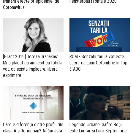
limitării efectelor epidemiei de
Fensterbau Frontale 2020
Coronavirus
[Bilant 2019] Tereza Tranakas:
ROM - Senzaţii tari la vot este
Mi-a placut ca am iesit cu totii la
Lucrarea Lunii Octombrie în Top
vot, ca exista implicare, libera
3 ADC
exprimare
Care e diferența dintre profilurile
Legende Urbane: Safire Roșii
clasa A și termopan? Aflăm asta
este Lucrarea Lunii Septembrie