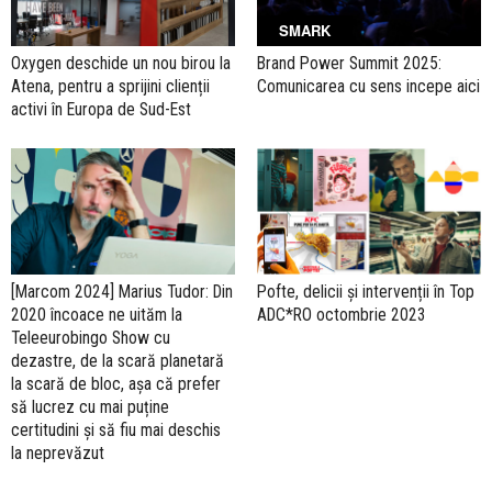
SMARK
Oxygen deschide un nou birou la
Brand Power Summit 2025:
Atena, pentru a sprijini clienții
Comunicarea cu sens incepe aici
activi în Europa de Sud-Est
[Marcom 2024] Marius Tudor: Din
Pofte, delicii și intervenții în Top
2020 încoace ne uităm la
ADC*RO octombrie 2023
Teleeurobingo Show cu
dezastre, de la scară planetară
la scară de bloc, așa că prefer
să lucrez cu mai puține
certitudini și să fiu mai deschis
la neprevăzut