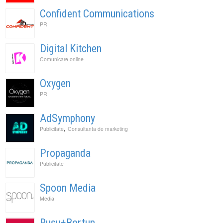
Confident Communications
PR
Digital Kitchen
Comunicare online
Oxygen
PR
AdSymphony
,
Publicitate
Consultanta de marketing
Propaganda
Publicitate
Spoon Media
Media
Rusu+Bortun