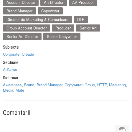
Account Director
Art Director
AV Producer
Brand Manager
Copywriter
Director de Marketing & Comunicare
DTP
Group Account Director
Producer
Senior Art
Senior Art Director
Senior Copywriter
Subiecte
Corporate
,
Creatie
Sectiune
AdNews
Dictionar
Awareness
,
Brand
,
Brand Manager
,
Copywriter
,
Group
,
HTTP
,
Marketing
,
Media
,
Mute
Comentarii