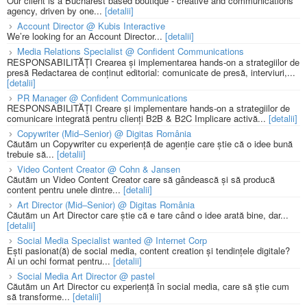
Our client is a Bucharest based boutique - creative and communications
agency, driven by one...
[detalii]
Account Director @ Kubis Interactive
We’re looking for an Account Director...
[detalii]
Media Relations Specialist @ Confident Communications
RESPONSABILITĂȚI Crearea și implementarea hands-on a strategiilor de
presă Redactarea de conținut editorial: comunicate de presă, interviuri,...
[detalii]
PR Manager @ Confident Communications
RESPONSABILITĂȚI Creare și implementare hands-on a strategiilor de
comunicare integrată pentru clienți B2B & B2C Implicare activă...
[detalii]
Copywriter (Mid–Senior) @ Digitas România
Căutăm un Copywriter cu experiență de agenție care știe că o idee bună
trebuie să...
[detalii]
Video Content Creator @ Cohn & Jansen
Căutăm un Video Content Creator care să gândească și să producă
content pentru unele dintre...
[detalii]
Art Director (Mid–Senior) @ Digitas România
Căutăm un Art Director care știe că e tare când o idee arată bine, dar...
[detalii]
Social Media Specialist wanted @ Internet Corp
Ești pasionat(ă) de social media, content creation și tendințele digitale?
Ai un ochi format pentru...
[detalii]
Social Media Art Director @ pastel
Căutăm un Art Director cu experiență în social media, care să știe cum
să transforme...
[detalii]