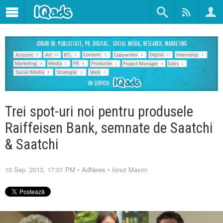
Trei spot-uri noi pentru produsele
Raiffeisen Bank, semnate de Saatchi
& Saatchi
10 Sep. 2013, 17:01 PM
•
AdNews
•
Ionut Maxim