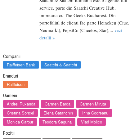
Saatchi & Saatchi Romania este o agentie full
service, parte din Saatchi Creative Hub,
impreuna cu The Geeks Bucharest. Din
portofoliul de clienti fac parte Heineken (Ciuc,
Neumarkt), PepsiCo (Cheetos, Star),...
vezi
detalii »
Companii
Raiffeisen Bank
Saatchi & Saatchi
Branduri
Raiffeisen
Oameni
Andrei Ruxanda
Carmen Barda
Carmen Miruta
Cristina Soricel
Elena Catanchin
Irina Codreanu
Monica Garbur
Teodora Saguna
Vlad Molico
Pozitii