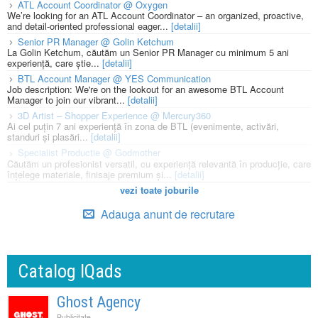
ATL Account Coordinator @ Oxygen
We’re looking for an ATL Account Coordinator – an organized, proactive,
and detail-oriented professional eager...
[detalii]
Senior PR Manager @ Golin Ketchum
La Golin Ketchum, căutăm un Senior PR Manager cu minimum 5 ani
experiență, care știe...
[detalii]
BTL Account Manager @ YES Communication
Job description: We're on the lookout for an awesome BTL Account
Manager to join our vibrant...
[detalii]
3D Artist – Shopper Experience @ Mercury360
Ai cel puțin 7 ani experiență în zona de BTL (evenimente, activări,
standuri și plasări...
[detalii]
Specialist Productie @ Godmother
Căutăm un profesionist versatil, cu experiență relevantă în producție, care
înțelege materiale, finisaje premium și...
[detalii]
vezi toate joburile
Adauga anunt de recrutare
Catalog IQads
Ghost Agency
Publicitate