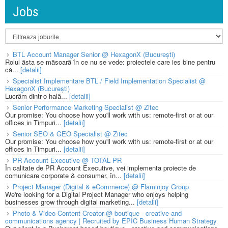
Jobs
BTL Account Manager Senior @ HexagonX (București)
Rolul ăsta se măsoară în ce nu se vede: proiectele care ies bine pentru
că...
[detalii]
Specialist Implementare BTL / Field Implementation Specialist @
HexagonX (București)
Lucrăm dintr-o hală...
[detalii]
Senior Performance Marketing Specialist @ Zitec
Our promise: You choose how you'll work with us: remote-first or at our
offices in Timpuri...
[detalii]
Senior SEO & GEO Specialist @ Zitec
Our promise: You choose how you'll work with us: remote-first or at our
offices in Timpuri...
[detalii]
PR Account Executive @ TOTAL PR
În calitate de PR Account Executive, vei implementa proiecte de
comunicare corporate & consumer, în...
[detalii]
Project Manager (Digital & eCommerce) @ Flaminjoy Group
We're looking for a Digital Project Manager who enjoys helping
businesses grow through digital marketing...
[detalii]
Photo & Video Content Creator @ boutique - creative and
communications agency | Recruited by EPIC Business Human Strategy