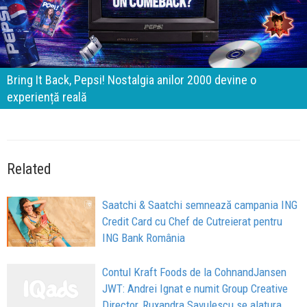
Bring It Back, Pepsi! Nostalgia anilor 2000 devine o
experiență reală
Related
Saatchi & Saatchi semnează campania ING
Credit Card cu Chef de Cutreierat pentru
ING Bank România
Contul Kraft Foods de la CohnandJansen
JWT: Andrei Ignat e numit Group Creative
Director, Ruxandra Savulescu se alatura