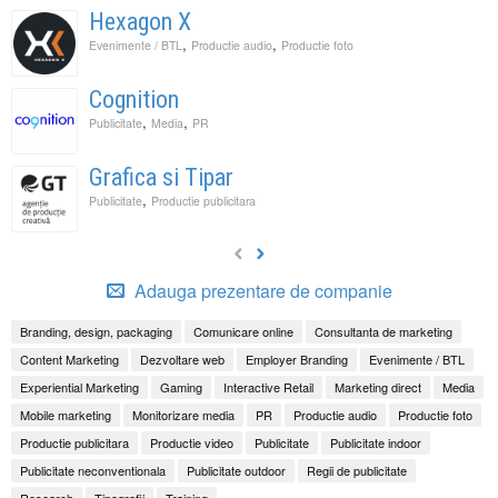
Hexagon X
,
,
Evenimente / BTL
Productie audio
Productie foto
Cognition
,
,
Publicitate
Media
PR
Grafica si Tipar
,
Publicitate
Productie publicitara
Adauga prezentare de companie
Branding, design, packaging
Comunicare online
Consultanta de marketing
Content Marketing
Dezvoltare web
Employer Branding
Evenimente / BTL
Experiential Marketing
Gaming
Interactive Retail
Marketing direct
Media
Mobile marketing
Monitorizare media
PR
Productie audio
Productie foto
Productie publicitara
Productie video
Publicitate
Publicitate indoor
Publicitate neconventionala
Publicitate outdoor
Regii de publicitate
Research
Tipografii
Training