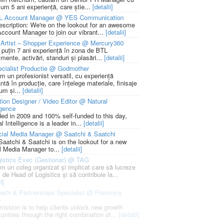
um 5 ani experiență, care știe...
[detalii]
L Account Manager @ YES Communication
escription: We're on the lookout for an awesome
ccount Manager to join our vibrant...
[detalii]
Artist – Shopper Experience @ Mercury360
l puțin 7 ani experiență în zona de BTL
mente, activări, standuri și plasări...
[detalii]
cialist Productie @ Godmother
m un profesionist versatil, cu experiență
ntă în producție, care înțelege materiale, finisaje
um și...
[detalii]
ion Designer / Video Editor @ Natural
igence
ed in 2009 and 100% self-funded to this day,
l Intelligence is a leader in...
[detalii]
cial Media Manager @ Saatchi & Saatchi
Saatchi & Saatchi is on the lookout for a new
l Media Manager to...
[detalii]
istics Exec (Gestionar) @ TAG
m un coleg organizat și implicat care să lucreze
i de Head of Logistics și să contribuie la...
i]
wth & Partnerships Specialist @ Flaminjoy
p
mission is to help clients unlock new growth
unities through the right combination of...
[detalii]