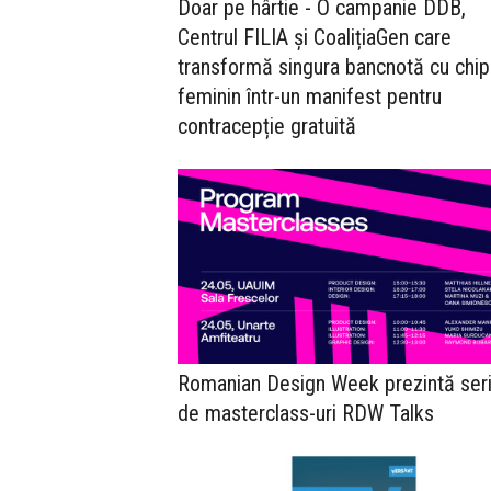
Doar pe hârtie - O campanie DDB,
Centrul FILIA și CoalițiaGen care
transformă singura bancnotă cu chip
feminin într-un manifest pentru
contracepție gratuită
Romanian Design Week prezintă ser
de masterclass-uri RDW Talks