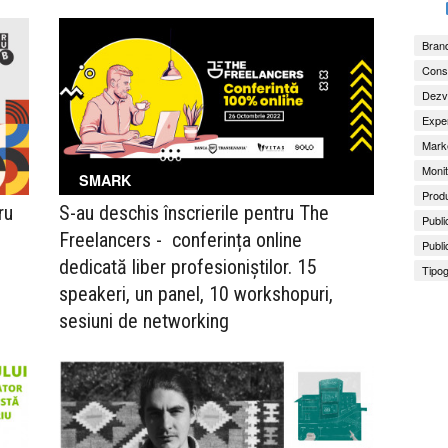
Brand
Consu
Dezv
Exper
Marke
Monit
SMARK
Produ
ru
S-au deschis înscrierile pentru The
Publi
Freelancers - conferința online
Publi
dedicată liber profesioniștilor. 15
Tipog
speakeri, un panel, 10 workshopuri,
sesiuni de networking