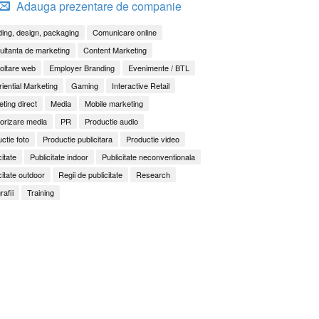
Adauga prezentare de companie
ing, design, packaging
Comunicare online
ltanta de marketing
Content Marketing
oltare web
Employer Branding
Evenimente / BTL
iential Marketing
Gaming
Interactive Retail
ting direct
Media
Mobile marketing
orizare media
PR
Productie audio
ctie foto
Productie publicitara
Productie video
citate
Publicitate indoor
Publicitate neconventionala
citate outdoor
Regii de publicitate
Research
rafii
Training