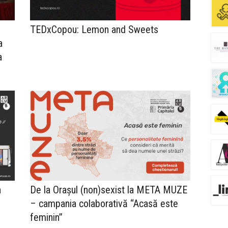
TEDxCopou: Lemon and Sweets
a
a
n
De la Orașul (non)sexist la META MUZE
– campania colaborativă “Acasă este
feminin”