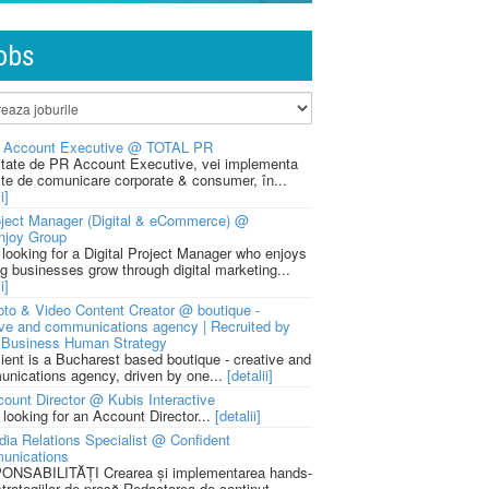
obs
 Account Executive @ TOTAL PR
litate de PR Account Executive, vei implementa
cte de comunicare corporate & consumer, în...
i]
ject Manager (Digital & eCommerce) @
njoy Group
 looking for a Digital Project Manager who enjoys
ng businesses grow through digital marketing...
i]
to & Video Content Creator @ boutique -
ive and communications agency | Recruited by
Business Human Strategy
lient is a Bucharest based boutique - creative and
nications agency, driven by one...
[detalii]
ount Director @ Kubis Interactive
 looking for an Account Director...
[detalii]
ia Relations Specialist @ Confident
unications
NSABILITĂȚI Crearea și implementarea hands-
strategiilor de presă Redactarea de conținut