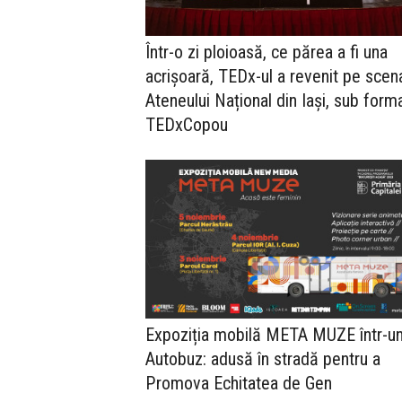
Într-o zi ploioasă, ce părea a fi una
acrișoară, TEDx-ul a revenit pe scen
Ateneului Național din Iași, sub form
TEDxCopou
Expoziția mobilă META MUZE într-u
Autobuz: adusă în stradă pentru a
Promova Echitatea de Gen