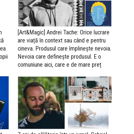
n
[Art&Magic] Andrei Tache: Orice lucrare
că
are viață în context sau când e pentru
tea
cineva. Produsul care împlinește nevoia.
opii
Nevoia care definește produsul. E o
comuniune aici, care e de mare preț