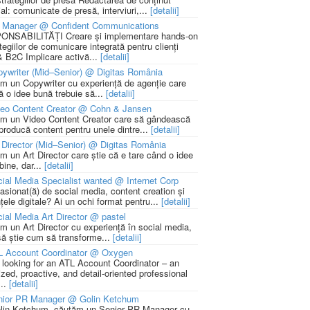
ial: comunicate de presă, interviuri,...
[detalii]
 Manager @ Confident Communications
NSABILITĂȚI Creare și implementare hands-on
tegiilor de comunicare integrată pentru clienți
 B2C Implicare activă...
[detalii]
ywriter (Mid–Senior) @ Digitas România
m un Copywriter cu experiență de agenție care
ă o idee bună trebuie să...
[detalii]
deo Content Creator @ Cohn & Jansen
m un Video Content Creator care să gândească
 producă content pentru unele dintre...
[detalii]
 Director (Mid–Senior) @ Digitas România
m un Art Director care știe că e tare când o idee
bine, dar...
[detalii]
ial Media Specialist wanted @ Internet Corp
pasionat(ă) de social media, content creation și
țele digitale? Ai un ochi format pentru...
[detalii]
ial Media Art Director @ pastel
m un Art Director cu experiență în social media,
să știe cum să transforme...
[detalii]
L Account Coordinator @ Oxygen
 looking for an ATL Account Coordinator – an
zed, proactive, and detail-oriented professional
...
[detalii]
nior PR Manager @ Golin Ketchum
lin Ketchum, căutăm un Senior PR Manager cu