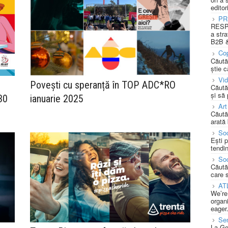
editor
PR
RESPO
a stra
B2B &
Cop
Căută
știe c
Vi
Povești cu speranță în TOP ADC*RO
Căută
și să
30
ianuarie 2025
Art
Căută
arată 
Soc
Ești 
tendin
Soc
Căută
care 
AT
We’re
organi
eager
Se
La Go