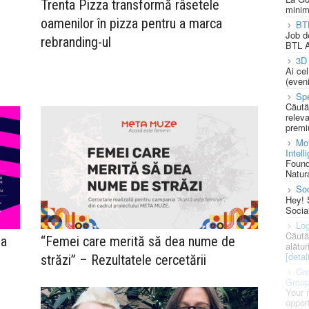
Trenta Pizza transformă râsetele
minim
oamenilor în pizza pentru a marca
BT
Job d
rebranding-ul
BTL A
3D 
Ai ce
(eveni
Spe
Căută
releva
premi
Mot
Intell
Found
Natura
So
Hey! 
Socia
Log
Căută
ia
“Femei care merită să dea nume de
alătur
[detali
străzi” – Rezultatele cercetării
Gro
Grou
Your 
opport