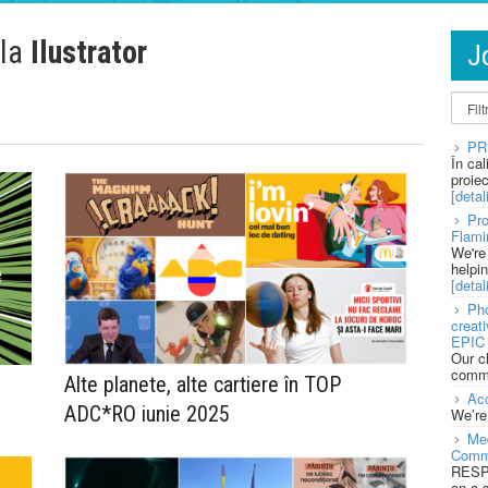
 la
Ilustrator
J
PR
În ca
proie
[detali
Pro
Flami
We're
helpi
[detali
Pho
creat
EPIC 
Our c
commu
e
Alte planete, alte cartiere în TOP
Acc
ADC*RO iunie 2025
We’re
Med
Comm
RESPO
on a 