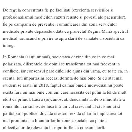
De regula concentrata fie pe facilitati (excelenta serviciilor si
profesionalismul medicilor, cazuri reusite si povesti ale pacientilor),
fie pe campanii de preventie, comunicarea din zona serviciilor
medicale private depaseste odata cu proiectul Regina Maria spectrul
medical, aruncand o privire asupra starii de sanatate a societatii ca
intreg.
In Romania (si nu numai), societatea devine din ce in ce mai
polarizata, diferentele de opinii se transforma tot mai frecvent in
conflicte, iar consensul pare dificil de ajuns din urma, cu toate ca, in
esenta, toti impartasim aceeasi dorinta de mai bine. Si cu atat mai
evident se arata, in 2018, faptul ca mai binele individual nu poate
exista fara un mai bine comun, care necesita cel putin la fel de mult
efort ca primul. Lucru (re)cunoscut, deocamdata, de o minoritate a
romanilor, ce se inscrie insa intr-un val crescand al civismului si
participarii publice; dovada cresterii rezida chiar in implicarea tot
mai pronuntata a brandurilor in zonele sociale, ca parte a
obiectivelor de relevanta in raporturile cu consumatorii.