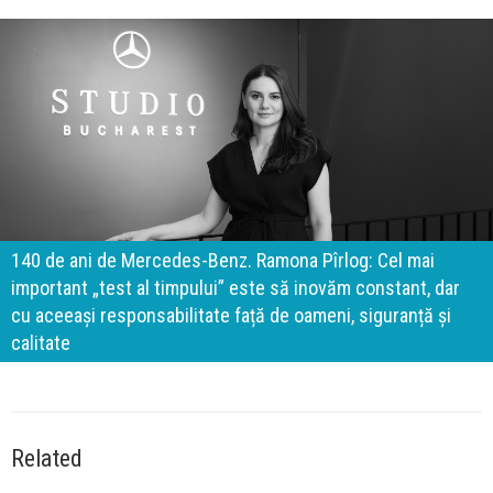
140 de ani de Mercedes-Benz. Ramona Pîrlog: Cel mai
important „test al timpului” este să inovăm constant, dar
cu aceeași responsabilitate față de oameni, siguranță și
calitate
Related