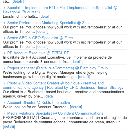
că...
[detalii]
Specialist Implementare BTL / Field Implementation Specialist @
HexagonX (București)
Lucrăm dintr-o hală...
[detalii]
Senior Performance Marketing Specialist @ Zitec
Our promise: You choose how you'll work with us: remote-first or at our
offices in Timpuri...
[detalii]
Senior SEO & GEO Specialist @ Zitec
Our promise: You choose how you'll work with us: remote-first or at our
offices in Timpuri...
[detalii]
PR Account Executive @ TOTAL PR
În calitate de PR Account Executive, vei implementa proiecte de
comunicare corporate & consumer, în...
[detalii]
Project Manager (Digital & eCommerce) @ Flaminjoy Group
We're looking for a Digital Project Manager who enjoys helping
businesses grow through digital marketing...
[detalii]
Photo & Video Content Creator @ boutique - creative and
communications agency | Recruited by EPIC Business Human Strategy
Our client is a Bucharest based boutique - creative and communications
agency, driven by one...
[detalii]
Account Director @ Kubis Interactive
We’re looking for an Account Director...
[detalii]
Media Relations Specialist @ Confident Communications
RESPONSABILITĂȚI Crearea și implementarea hands-on a strategiilor de
presă Redactarea de conținut editorial: comunicate de presă, interviuri,...
[detalii]