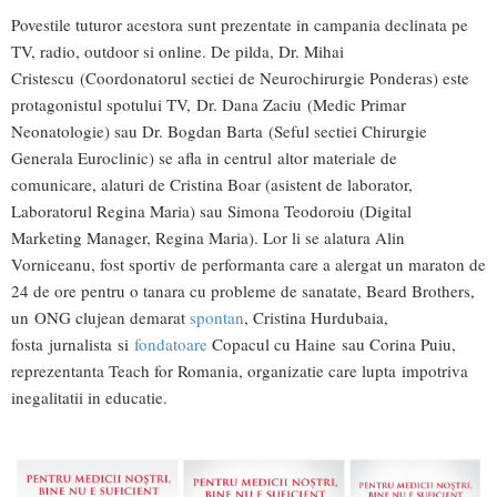
Povestile tuturor acestora sunt prezentate in campania declinata pe
TV, radio, outdoor si online. De pilda, Dr. Mihai
Cristescu (Coordonatorul sectiei de Neurochirurgie Ponderas) este
protagonistul spotului TV, Dr. Dana Zaciu (Medic Primar
Neonatologie) sau Dr. Bogdan Barta (Seful sectiei Chirurgie
Generala Euroclinic) se afla in centrul altor materiale de
comunicare, alaturi de Cristina Boar (asistent de laborator,
Laboratorul Regina Maria) sau Simona Teodoroiu (Digital
Marketing Manager, Regina Maria). Lor li se alatura Alin
Vorniceanu, fost sportiv de performanta care a alergat un maraton de
24 de ore pentru o tanara cu probleme de sanatate, Beard Brothers,
un ONG clujean demarat
spontan
, Cristina Hurdubaia,
fosta jurnalista si
fondatoare
Copacul cu Haine sau Corina Puiu,
reprezentanta Teach for Romania, organizatie care lupta impotriva
inegalitatii in educatie.