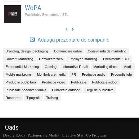
WoPA
,
Publicitate
Evenimente / BTL
Adauga prezentare de companie
Branding, design, packaging
Comunicare online
Consultanta de marketing
Content Marketing
Dezvoltare web
Employer Branding
Evenimente / BTL
Experiential Marketing
Gaming
Interactive Retail
Marketing direct
Media
Mobile marketing
Monitorizare media
PR
Productie audio
Productie foto
Productie publicitara
Productie video
Publicitate
Publicitate indoor
Publicitate neconventionala
Publicitate outdoor
Regii de publicitate
Research
Tipografii
Training
IQads
Despre IQads
Parteneriate Media
Creative Start-Up Program