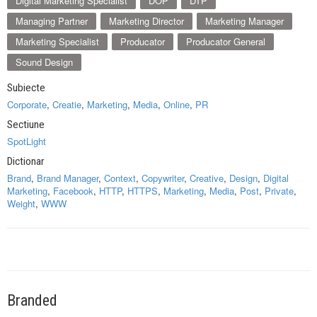
Digital Marketing Specialist
DOP
DTP
Managing Partner
Marketing Director
Marketing Manager
Marketing Specialist
Producator
Producator General
Sound Design
Subiecte
Corporate
,
Creatie
,
Marketing
,
Media
,
Online
,
PR
Sectiune
SpotLight
Dictionar
Brand
,
Brand Manager
,
Context
,
Copywriter
,
Creative
,
Design
,
Digital
Marketing
,
Facebook
,
HTTP
,
HTTPS
,
Marketing
,
Media
,
Post
,
Private
,
Weight
,
WWW
Branded