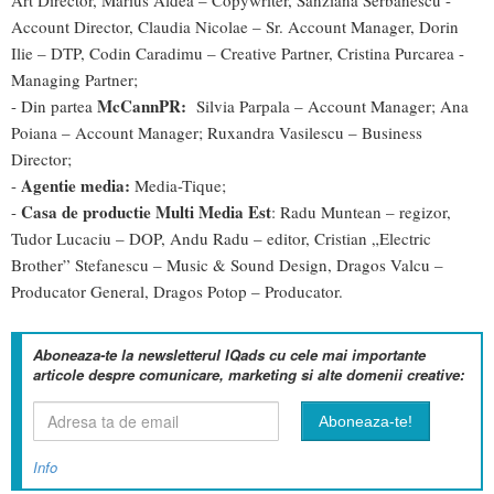
Art Director, Marius Aldea – Copywriter, Sanziana Serbanescu -
Account Director, Claudia Nicolae – Sr. Account Manager, Dorin
Ilie – DTP, Codin Caradimu – Creative Partner, Cristina Purcarea -
Managing Partner;
McCannPR:
- Din partea
Silvia Parpala – Account Manager; Ana
Poiana – Account Manager; Ruxandra Vasilescu – Business
Director;
Agentie media:
-
Media-Tique;
Casa de productie Multi Media Est
-
: Radu Muntean – regizor,
Tudor Lucaciu – DOP, Andu Radu – editor, Cristian „Electric
Brother” Stefanescu – Music & Sound Design, Dragos Valcu –
Producator General, Dragos Potop – Producator.
Aboneaza-te la newsletterul IQads cu cele mai importante
articole despre comunicare, marketing si alte domenii creative:
Info