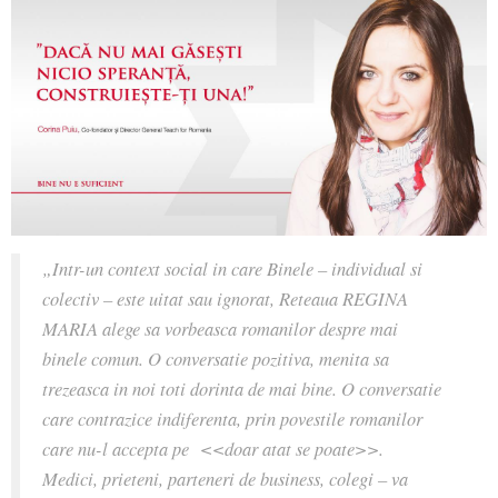
„Intr-un context social in care Binele – individual si
colectiv – este uitat sau ignorat, Reteaua REGINA
MARIA alege sa vorbeasca romanilor despre mai
binele comun. O conversatie pozitiva, menita sa
trezeasca in noi toti dorinta de mai bine. O conversatie
care contrazice indiferenta, prin povestile romanilor
care nu-l accepta pe
<
<doar atat se poate>>.
Medici, prieteni, parteneri de business, colegi – va