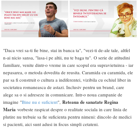
"Daca vrei sa-ti fie bine, stai in banca ta", "vezi-ti de-ale tale, altfel
n-ai nicio sansa, "lasa-i pe altii, nu te baga tu". O serie de atitudini
familiare, venite dintr-o vreme in care scopul era supravietuirea - iar
nepasarea, o metoda dovedita de reusita. Caramida cu caramida, ele
par sa fi construit o cultura a indiferentei, vizibila cu ochiul liber in
societatea romaneasca de astazi. Inclusiv pentru un brand, care
alege sa o si adreseze in comunicare. Intr-o noua campanie de
Reteaua de sanatate Regina
imagine "
Bine nu e suficient
",
Maria
vorbeste raspicat despre o realitate sociala in care linia de
plutire nu trebuie sa fie suficienta pentru nimeni: dincolo de medici
si pacienti, aici sunt adusi in focus simpli cetateni.