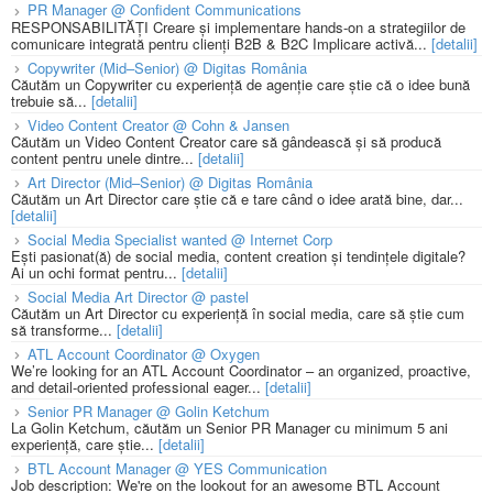
PR Manager @ Confident Communications
RESPONSABILITĂȚI Creare și implementare hands-on a strategiilor de
comunicare integrată pentru clienți B2B & B2C Implicare activă...
[detalii]
Copywriter (Mid–Senior) @ Digitas România
Căutăm un Copywriter cu experiență de agenție care știe că o idee bună
trebuie să...
[detalii]
Video Content Creator @ Cohn & Jansen
Căutăm un Video Content Creator care să gândească și să producă
content pentru unele dintre...
[detalii]
Art Director (Mid–Senior) @ Digitas România
Căutăm un Art Director care știe că e tare când o idee arată bine, dar...
[detalii]
Social Media Specialist wanted @ Internet Corp
Ești pasionat(ă) de social media, content creation și tendințele digitale?
Ai un ochi format pentru...
[detalii]
Social Media Art Director @ pastel
Căutăm un Art Director cu experiență în social media, care să știe cum
să transforme...
[detalii]
ATL Account Coordinator @ Oxygen
We’re looking for an ATL Account Coordinator – an organized, proactive,
and detail-oriented professional eager...
[detalii]
Senior PR Manager @ Golin Ketchum
La Golin Ketchum, căutăm un Senior PR Manager cu minimum 5 ani
experiență, care știe...
[detalii]
BTL Account Manager @ YES Communication
Job description: We're on the lookout for an awesome BTL Account