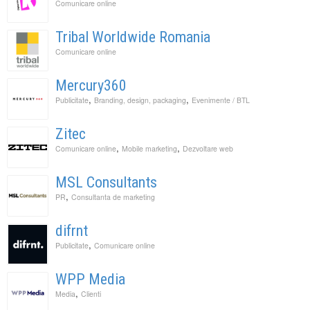
Comunicare online
Tribal Worldwide Romania
Comunicare online
Mercury360
,
,
Publicitate
Branding, design, packaging
Evenimente / BTL
Zitec
,
,
Comunicare online
Mobile marketing
Dezvoltare web
MSL Consultants
,
PR
Consultanta de marketing
difrnt
,
Publicitate
Comunicare online
WPP Media
,
Media
Clienti