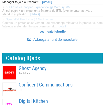
Manager to join our vibrant...
[detalii]
3D Artist – Shopper Experience @ Mercury360
Ai cel puțin 7 ani experiență în zona de BTL (evenimente, activări,
standuri și plasări...
[detalii]
Specialist Productie @ Godmother
Căutăm un profesionist versatil, cu experiență relevantă în producție, care
înțelege materiale, finisaje premium și...
[detalii]
vezi toate joburile
Adauga anunt de recrutare
Catalog IQads
Ghost Agency
Publicitate
Confident Communications
PR
Digital Kitchen