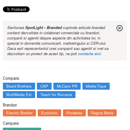
Sectiunea
SpotLight • Branded
cuprinde articole branded
content dezvoltate in colaborari comerciale cu branduri,
companii si agentii despre aspecte din activitatea lor, in
special in domeniile comunicarii, marketingului si CSR-ului.
Daca esti reprezentantul unei companii sau agentii si vrei sa
dezvoltam un proiect de acest tip, ne poti
contacta aici
.
Companii
Beard Brothers
CAP
McCann PR
Media-Tique
MultiMedia Est
Teach for Romania
Branduri
Electric Brother
Euroclinic
Ponderas
Regina Maria
Campanii