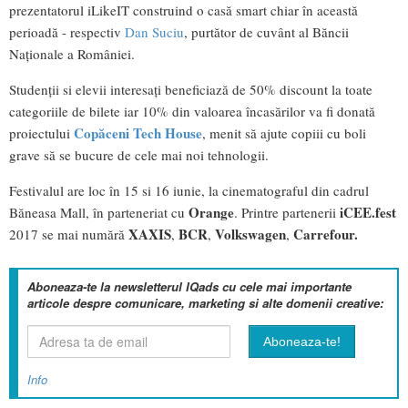
prezentatorul iLikeIT construind o casă smart chiar în această
perioadă - respectiv
Dan Suciu
, purtător de cuvânt al Băncii
Naționale a României.
Studenții si elevii interesați beneficiază de 50% discount la toate
categoriile de bilete iar 10% din valoarea încasărilor va fi donată
Copăceni Tech House
proiectului
, menit să ajute copiii cu boli
grave să se bucure de cele mai noi tehnologii.
Festivalul are loc în 15 si 16 iunie, la cinematograful din cadrul
Orange
iCEE.fest
Băneasa Mall, în parteneriat cu
. Printre partenerii
XAXIS
BCR
Volkswagen
Carrefour.
2017 se mai numără
,
,
,
Aboneaza-te la newsletterul IQads cu cele mai importante
articole despre comunicare, marketing si alte domenii creative:
Info