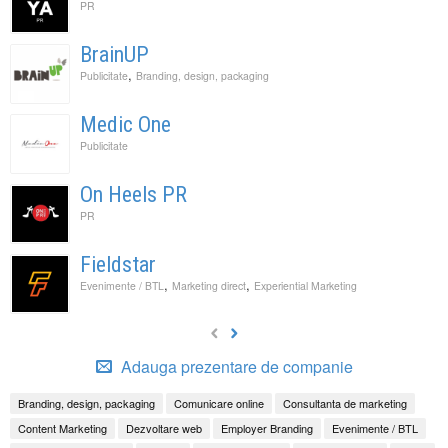
PR
BrainUP
,
Publicitate
Branding, design, packaging
Medic One
Publicitate
On Heels PR
PR
Fieldstar
,
,
Evenimente / BTL
Marketing direct
Experiential Marketing
Adauga prezentare de companie
Branding, design, packaging
Comunicare online
Consultanta de marketing
Content Marketing
Dezvoltare web
Employer Branding
Evenimente / BTL