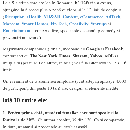
iCEE.fest
La a 5-a ediție care are loc în România,
s-a extins,
ajungând la 6 scene plus o zonă outdoor, si la 12 linii de conținut
Disruption
eHealth
VR&AR
Content
eCommerce
AdTech
(
,
,
,
,
,
,
Marcom
Smart Homes
Fin Tech
Creativity
Startups
,
,
,
,
si
Entertainment
– concerte live, spectacole de standup comedy si
prezentări amuzante).
Google
Facebook
Majoritatea companiilor globale, începând cu
si
,
The New York Times
Shazam
Yahoo
AOL
continuând cu
,
,
,
si
mulți alții (peste 140 de nume, în total) vor fi la Bucuresti în 15 si 16
iunie.
Un eveniment de o asemenea amploare (sunt astepați aproape 4.000
de participanți din peste 10 țări) are, desigur, si elemente inedite.
Iată 10 dintre ele:
1. Pentru prima dată, numărul femeilor care sunt speakeri la
festival e de 30%.
Ca numar absolut, 39 din 130. Ca si comparatie,
în timp, numarul si procentele au evoluat astfel: