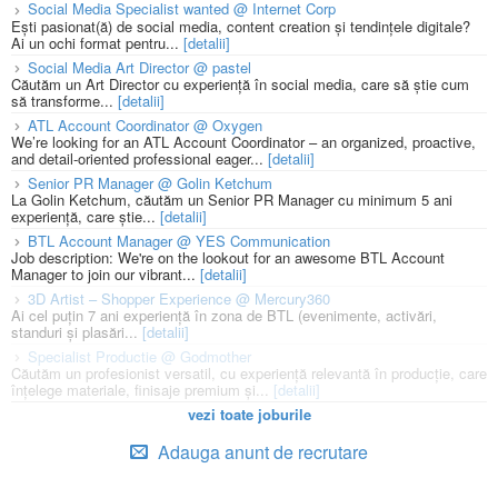
Social Media Specialist wanted @ Internet Corp
Ești pasionat(ă) de social media, content creation și tendințele digitale?
Ai un ochi format pentru...
[detalii]
Social Media Art Director @ pastel
Căutăm un Art Director cu experiență în social media, care să știe cum
să transforme...
[detalii]
ATL Account Coordinator @ Oxygen
We’re looking for an ATL Account Coordinator – an organized, proactive,
and detail-oriented professional eager...
[detalii]
Senior PR Manager @ Golin Ketchum
La Golin Ketchum, căutăm un Senior PR Manager cu minimum 5 ani
experiență, care știe...
[detalii]
BTL Account Manager @ YES Communication
Job description: We're on the lookout for an awesome BTL Account
Manager to join our vibrant...
[detalii]
3D Artist – Shopper Experience @ Mercury360
Ai cel puțin 7 ani experiență în zona de BTL (evenimente, activări,
standuri și plasări...
[detalii]
Specialist Productie @ Godmother
Căutăm un profesionist versatil, cu experiență relevantă în producție, care
înțelege materiale, finisaje premium și...
[detalii]
vezi toate joburile
Adauga anunt de recrutare