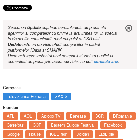
Sectiunea
Update
cuprinde comunicatele de presa ale
agentiilor si companiilor cu privire la activitatea lor, in special
in domeniile comunicarii, marketingului si CSR-ului.
Update
este un serviciu oferit companiilor in cadrul
platformelor IQads si SMARK.
Daca esti reprezentantul unei companii si vrei sa publici un
comunicat de presa prin acest serviciu, ne poti
contacta aici
.
Companii
Televiziunea Romana
XAXIS
Branduri
AFL
AOL
Apropo TV
Baneasa
BCR
BRomania
Carrefour
COP
Eastern Europe Festival
Facebook
Google
House
iCEE.fest
Jordan
LadBible