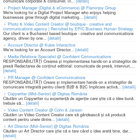
comunicare corporate & consumer, în...
[detalii]
Project Manager (Digital & eCommerce) @ Flaminjoy Group
We're looking for a Digital Project Manager who enjoys helping
businesses grow through digital marketing...
[detalii]
Photo & Video Content Creator @ boutique - creative and
communications agency | Recruited by EPIC Business Human Strategy
Our client is a Bucharest based boutique - creative and communications
agency, driven by one...
[detalii]
Account Director @ Kubis Interactive
We’re looking for an Account Director...
[detalii]
Media Relations Specialist @ Confident Communications
RESPONSABILITĂȚI Crearea și implementarea hands-on a strategiilor de
presă Redactarea de conținut editorial: comunicate de presă, interviuri,...
[detalii]
PR Manager @ Confident Communications
RESPONSABILITĂȚI Creare și implementare hands-on a strategiilor de
comunicare integrată pentru clienți B2B & B2C Implicare activă...
[detalii]
Copywriter (Mid–Senior) @ Digitas România
Căutăm un Copywriter cu experiență de agenție care știe că o idee bună
trebuie să...
[detalii]
Video Content Creator @ Cohn & Jansen
Căutăm un Video Content Creator care să gândească și să producă
content pentru unele dintre...
[detalii]
Art Director (Mid–Senior) @ Digitas România
Căutăm un Art Director care știe că e tare când o idee arată bine, dar...
[detalii]