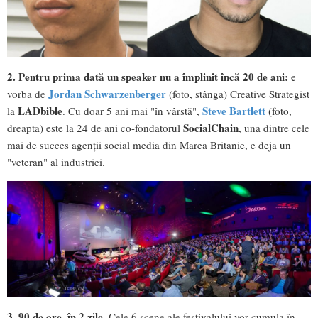
2. Pentru prima dată un speaker nu a împlinit încă 20 de ani:
e
Jordan Schwarzenberger
vorba de
(foto, stânga) Creative Strategist
LADbible
Steve Bartlett
la
. Cu doar 5 ani mai "în vârstă",
(foto,
SocialChain
dreapta) este la 24 de ani co-fondatorul
, una dintre cele
mai de succes agenții social media din Marea Britanie, e deja un
"veteran" al industriei.
3. 90 de ore, în 2 zile.
Cele 6 scene ale festivalului vor cumula în