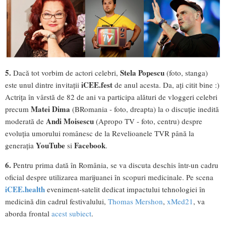
5.
Stela Popescu
Dacă tot vorbim de actori celebri,
(foto, stanga)
iCEE.fest
este unul dintre invitații
de anul acesta. Da, ați citit bine :)
Actrița în vârstă de 82 de ani va participa alături de vloggeri celebri
Matei Dima
precum
(BRomania - foto, dreapta) la o discuție inedită
Andi Moisescu
moderată de
(Apropo TV - foto, centru) despre
evoluția umorului românesc de la Revelioanele TVR până la
YouTube
Facebook
generația
si
.
6.
Pentru prima dată în România, se va discuta deschis într-un cadru
oficial despre utilizarea marijuanei în scopuri medicinale. Pe scena
iCEE.health
eveniment-satelit dedicat impactului tehnologiei în
medicină din cadrul festivalului,
Thomas Mershon
,
xMed21
, va
aborda frontal
acest subiect
.