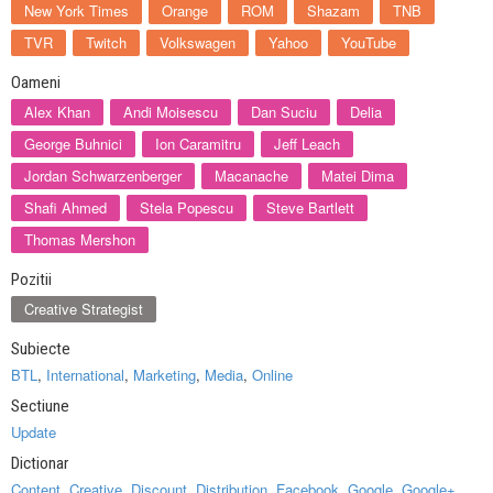
New York Times
Orange
ROM
Shazam
TNB
TVR
Twitch
Volkswagen
Yahoo
YouTube
Oameni
Alex Khan
Andi Moisescu
Dan Suciu
Delia
George Buhnici
Ion Caramitru
Jeff Leach
Jordan Schwarzenberger
Macanache
Matei Dima
Shafi Ahmed
Stela Popescu
Steve Bartlett
Thomas Mershon
Pozitii
Creative Strategist
Subiecte
BTL
,
International
,
Marketing
,
Media
,
Online
Sectiune
Update
Dictionar
Content
,
Creative
,
Discount
,
Distribution
,
Facebook
,
Google
,
Google+
,