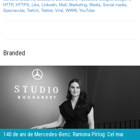
HTTP
,
HTTPS
,
Like
,
Linkedin
,
Mall
,
Marketing
,
Media
,
Social media
,
Spectacular
,
Twitch
,
Twitter
,
Viral
,
WWW
,
YouTube
Branded
140 de ani de Mercedes-Benz. Ramona Pîrlog: Cel mai