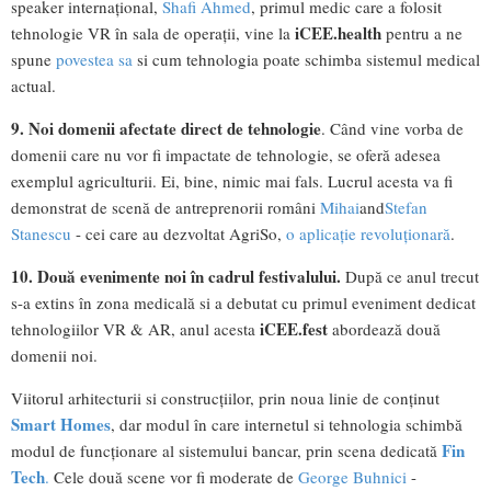
speaker internațional,
Shafi Ahmed
, primul medic care a folosit
iCEE.health
tehnologie VR în sala de operații, vine la
pentru a ne
spune
povestea sa
si cum tehnologia poate schimba sistemul medical
actual.
9. Noi domenii afectate direct de tehnologie
. Când vine vorba de
domenii care nu vor fi impactate de tehnologie, se oferă adesea
exemplul agriculturii. Ei, bine, nimic mai fals. Lucrul acesta va fi
demonstrat de scenă de antreprenorii români
Mihai
and
Stefan
Stanescu
- cei care au dezvoltat AgriSo,
o aplicație revoluționară
.
10. Două evenimente noi în cadrul festivalului.
După ce anul trecut
s-a extins în zona medicală si a debutat cu primul eveniment dedicat
iCEE.fest
tehnologiilor VR & AR, anul acesta
abordează două
domenii noi.
Viitorul arhitecturii si construcțiilor, prin noua linie de conținut
Smart Homes
, dar modul în care internetul si tehnologia schimbă
Fin
modul de funcționare al sistemului bancar, prin scena dedicată
Tech
.
Cele două scene vor fi moderate de
George Buhnici
-