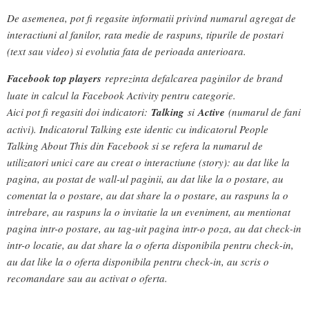
De asemenea, pot fi regasite informatii privind numarul agregat de
interactiuni al fanilor, rata medie de raspuns, tipurile de postari
(text sau video) si evolutia fata de perioada anterioara.
Facebook top players
reprezinta defalcarea paginilor de brand
luate in calcul la Facebook Activity pentru categorie.
Aici pot fi regasiti doi indicatori:
Talking
si
Active
(numarul de fani
activi). Indicatorul Talking este identic cu indicatorul People
Talking About This din Facebook si se refera la numarul de
utilizatori unici care au creat o interactiune (story): au dat like la
pagina, au postat de wall-ul paginii, au dat like la o postare, au
comentat la o postare, au dat share la o postare, au raspuns la o
intrebare, au raspuns la o invitatie la un eveniment, au mentionat
pagina intr-o postare, au tag-uit pagina intr-o poza, au dat check-in
intr-o locatie, au dat share la o oferta disponibila pentru check-in,
au dat like la o oferta disponibila pentru check-in, au scris o
recomandare sau au activat o oferta.