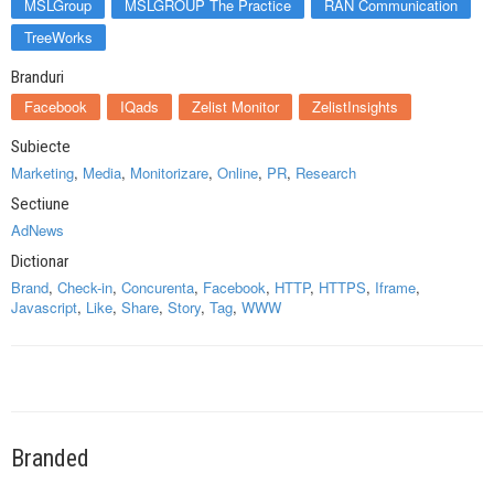
MSLGroup
MSLGROUP The Practice
RAN Communication
TreeWorks
Branduri
Facebook
IQads
Zelist Monitor
ZelistInsights
Subiecte
Marketing
,
Media
,
Monitorizare
,
Online
,
PR
,
Research
Sectiune
AdNews
Dictionar
Brand
,
Check-in
,
Concurenta
,
Facebook
,
HTTP
,
HTTPS
,
Iframe
,
Javascript
,
Like
,
Share
,
Story
,
Tag
,
WWW
Branded