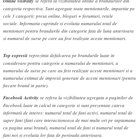
Online visibility
se refera la vizibilitatea online a brandurilor din
categoria respectiva. Sunt agregate toate mentionarile, impartite pe
cele 3 categorii: presa online, bloguri + forumuri, retele
sociale. Informatia cuprinde si evolutia numarului total de
mentionari pentru brandurile din categorie fata de luna anterioara
si numarul de surse pe care au fost realizate aceste mentionari.
Top expresii
reprezinta defalcarea pe brandurile luate in
considerare pentru categorie a numarului de mentionari, a
numarului de surse pe care au fost realizate aceste mentionari si a
numarului estimat de impresii generate de aceste mentionari (pentru
fiecare brand in parte).
Facebook Activity
se refera la vizibilitatea agregata a paginilor de
Facebook luate in calcul in categorie si sunt prezentate cateva
informatii de interes: numarul total de fani activi, numarul total de
super fani (fani care interactioneaza de mai multe ori pe saptamana
cu pagina unui brand), numarul total de fani si numarul total de
fani noi si evolutia lor fata de perioada anterioara.