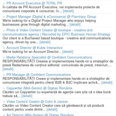
PR Account Executive @ TOTAL PR
În calitate de PR Account Executive, vei implementa proiecte de
comunicare corporate & consumer, în...
[detalii]
Project Manager (Digital & eCommerce) @ Flaminjoy Group
We're looking for a Digital Project Manager who enjoys helping
businesses grow through digital marketing...
[detalii]
Photo & Video Content Creator @ boutique - creative and
communications agency | Recruited by EPIC Business Human Strategy
Our client is a Bucharest based boutique - creative and communications
agency, driven by one...
[detalii]
Account Director @ Kubis Interactive
We’re looking for an Account Director...
[detalii]
Media Relations Specialist @ Confident Communications
RESPONSABILITĂȚI Crearea și implementarea hands-on a strategiilor de
presă Redactarea de conținut editorial: comunicate de presă, interviuri,...
[detalii]
PR Manager @ Confident Communications
RESPONSABILITĂȚI Creare și implementare hands-on a strategiilor de
comunicare integrată pentru clienți B2B & B2C Implicare activă...
[detalii]
Copywriter (Mid–Senior) @ Digitas România
Căutăm un Copywriter cu experiență de agenție care știe că o idee bună
trebuie să...
[detalii]
Video Content Creator @ Cohn & Jansen
Căutăm un Video Content Creator care să gândească și să producă
content pentru unele dintre...
[detalii]
Art Director (Mid–Senior) @ Digitas România