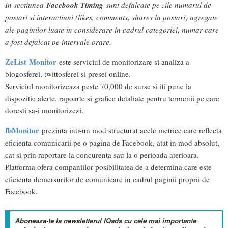
In sectiunea
Facebook Timing
sunt defalcate pe zile numarul de
postari si interactiuni (likes, comments, shares la postari) agregate
ale paginilor luate in considerare in cadrul categoriei, numar care
a fost defalcat pe intervale orare.
ZeList Monitor
este serviciul de monitorizare si analiza a
blogosferei, twittosferei si presei online.
Serviciul monitorizeaza peste 70,000 de surse si iti pune la
dispozitie alerte, rapoarte si grafice detaliate pentru termenii pe care
doresti sa-i monitorizezi.
fbMonitor
prezinta intr-un mod structurat acele metrice care reflecta
eficienta comunicarii pe o pagina de Facebook, atat in mod absolut,
cat si prin raportare la concurenta sau la o perioada aterioara.
Platforma ofera companiilor posibilitatea de a determina care este
eficienta demersurilor de comunicare in cadrul paginii proprii de
Facebook.
Aboneaza-te la newsletterul IQads cu cele mai importante