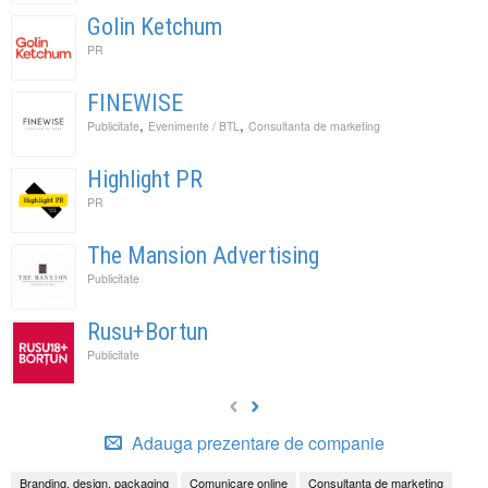
Golin Ketchum
PR
FINEWISE
,
,
Publicitate
Evenimente / BTL
Consultanta de marketing
Highlight PR
PR
The Mansion Advertising
Publicitate
Rusu+Bortun
Publicitate
Adauga prezentare de companie
Branding, design, packaging
Comunicare online
Consultanta de marketing