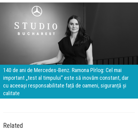
140 de ani de Mercedes-Benz. Ramona Pîrlog: Cel mai
important „test al timpului” este să inovăm constant, dar
cu aceeași responsabilitate față de oameni, siguranță și
calitate
Related