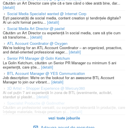
Căutăm un Art Director care știe că e tare când o idee arată bine, dar...
[detalii]
Social Media Specialist wanted @ Internet Corp
Ești pasionat(ă) de social media, content creation și tendințele digitale?
Ai un ochi format pentru...
[detalii]
Social Media Art Director @ pastel
Căutăm un Art Director cu experiență în social media, care să știe cum
să transforme...
[detalii]
ATL Account Coordinator @ Oxygen
We’re looking for an ATL Account Coordinator – an organized, proactive,
and detail-oriented professional eager...
[detalii]
Senior PR Manager @ Golin Ketchum
La Golin Ketchum, căutăm un Senior PR Manager cu minimum 5 ani
experiență, care știe...
[detalii]
BTL Account Manager @ YES Communication
Job description: We're on the lookout for an awesome BTL Account
Manager to join our vibrant...
[detalii]
3D Artist – Shopper Experience @ Mercury360
Ai cel puțin 7 ani experiență în zona de BTL (evenimente, activări,
standuri și plasări...
[detalii]
Specialist Productie @ Godmother
Căutăm un profesionist versatil, cu experiență relevantă în producție, care
înțelege materiale, finisaje premium și...
[detalii]
vezi toate joburile
Adauga anunt de recrutare