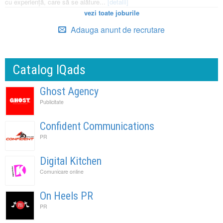
cu experiență, care să se alăture...
[detalii]
vezi toate joburile
Adauga anunt de recrutare
Catalog IQads
Ghost Agency
Publicitate
Confident Communications
PR
Digital Kitchen
Comunicare online
On Heels PR
PR