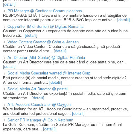
[detalii]
PR Manager @ Confident Communications
RESPONSABILITĂȚI Creare și implementare hands-on a strategiilor de
comunicare integrată pentru clienți B2B & B2C Implicare activă...
[detalii]
Copywriter (Mid–Senior) @ Digitas România
Căutăm un Copywriter cu experiență de agenție care știe că o idee bună
trebuie să...
[detalii]
Video Content Creator @ Cohn & Jansen
Căutăm un Video Content Creator care să gândească și să producă
content pentru unele dintre...
[detalii]
Art Director (Mid–Senior) @ Digitas România
Căutăm un Art Director care știe că e tare când o idee arată bine, dar...
[detalii]
Social Media Specialist wanted @ Internet Corp
Ești pasionat(ă) de social media, content creation și tendințele digitale?
Ai un ochi format pentru...
[detalii]
Social Media Art Director @ pastel
Căutăm un Art Director cu experiență în social media, care să știe cum
să transforme...
[detalii]
ATL Account Coordinator @ Oxygen
We’re looking for an ATL Account Coordinator – an organized, proactive,
and detail-oriented professional eager...
[detalii]
Senior PR Manager @ Golin Ketchum
La Golin Ketchum, căutăm un Senior PR Manager cu minimum 5 ani
experiență, care știe...
[detalii]