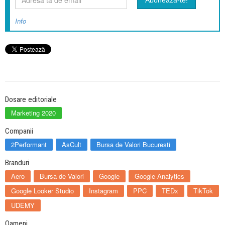
Info
Dosare editoriale
Marketing 2020
Companii
2Performant
AsCult
Bursa de Valori Bucuresti
Branduri
Aero
Bursa de Valori
Google
Google Analytics
Google Looker Studio
Instagram
PPC
TEDx
TikTok
UDEMY
Oameni