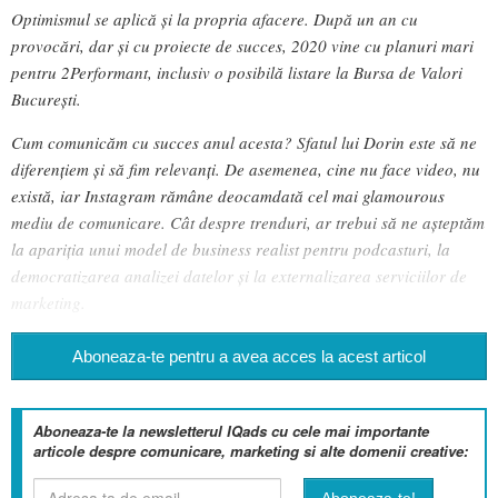
Optimismul se aplică și la propria afacere. După un an cu
provocări, dar și cu proiecte de succes, 2020 vine cu planuri mari
pentru 2Performant, inclusiv o posibilă listare la Bursa de Valori
București.
Cum comunicăm cu succes anul acesta? Sfatul lui Dorin este să ne
diferențiem și să fim relevanți. De asemenea, cine nu face video, nu
există, iar Instagram rămâne deocamdată cel mai glamourous
mediu de comunicare. Cât despre trenduri, ar trebui să ne așteptăm
la apariția unui model de business realist pentru podcasturi, la
democratizarea analizei datelor și la externalizarea serviciilor de
marketing.
Aboneaza-te pentru a avea acces la acest articol
Aboneaza-te la newsletterul IQads cu cele mai importante
articole despre comunicare, marketing si alte domenii creative: