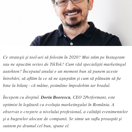
Ce strategii și tool-uri să folosim în 2020? Mai stăm pe Instagram
sau ne apucăm serios de TikTok? Cum văd specialiștii marketingul
autohton? Începutul anului e un moment bun să punem aceste
întrebări, să aflăm la ce să ne așteptăm și cum să plănuim să fie
bine la bilanț - că mâine, poimâine împodobim iar bradul.
Începem cu dreptul.
Dorin Boerescu
, CEO 2Performant, este
optimist în legătură cu evoluția marketingului în România. A
observat o creștere a nivelului profesional, a calității evenimentelor
și a bugetelor alocate de companii. Se simte un suflu proaspăt și
suntem pe drumul cel bun, spune el.