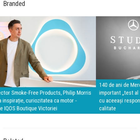
Branded
140 de ani de Mercedes-Benz. Ramona Pîrlog: Cel mai
important „test al timpului” este să inovăm constant, dar
cu aceeași responsabilitate față de oameni, siguranță și
calitate