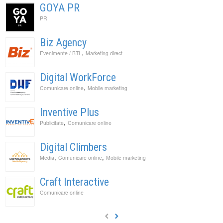
GOYA PR
PR
Biz Agency
,
Evenimente / BTL
Marketing direct
Digital WorkForce
,
Comunicare online
Mobile marketing
Inventive Plus
,
Publicitate
Comunicare online
Digital Climbers
,
,
Media
Comunicare online
Mobile marketing
Craft Interactive
Comunicare online