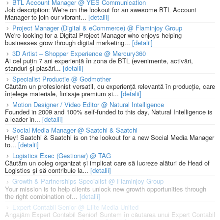
BTL Account Manager @ YES Communication
Job description: We're on the lookout for an awesome BTL Account
Manager to join our vibrant...
[detalii]
Project Manager (Digital & eCommerce) @ Flaminjoy Group
We're looking for a Digital Project Manager who enjoys helping
businesses grow through digital marketing...
[detalii]
3D Artist – Shopper Experience @ Mercury360
Ai cel puțin 7 ani experiență în zona de BTL (evenimente, activări,
standuri și plasări...
[detalii]
Specialist Productie @ Godmother
Căutăm un profesionist versatil, cu experiență relevantă în producție, care
înțelege materiale, finisaje premium și...
[detalii]
Motion Designer / Video Editor @ Natural Intelligence
Founded in 2009 and 100% self-funded to this day, Natural Intelligence is
a leader in...
[detalii]
Social Media Manager @ Saatchi & Saatchi
Hey! Saatchi & Saatchi is on the lookout for a new Social Media Manager
to...
[detalii]
Logistics Exec (Gestionar) @ TAG
Căutăm un coleg organizat și implicat care să lucreze alături de Head of
Logistics și să contribuie la...
[detalii]
Growth & Partnerships Specialist @ Flaminjoy Group
Your mission is to help clients unlock new growth opportunities through
the right combination of...
[detalii]
Expert Contabil Senior @ Elite Media United
Angajăm Expert Contabil Senior! Suntem în căutarea unui Expert Contabil