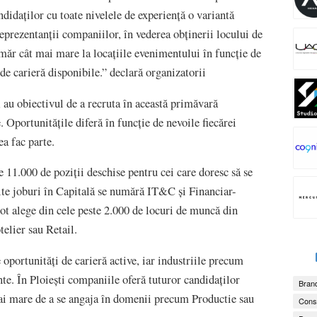
andidaților cu toate nivelele de experiență o variantă
reprezentanții companiilor, în vederea obținerii locului de
măr cât mai mare la locațiile evenimentului în funcție de
 de carieră disponibile.” declară organizatorii
 au obiectivul de a recruta în această primăvară
. Oportunitățile diferă în funcție de nevoile fiecărei
ea fac parte.
 11.000 de poziții deschise pentru cei care doresc să se
lte joburi în Capitală se numără IT&C și Financiar-
ot alege din cele peste 2.000 de locuri de muncă din
elier sau Retail.
oportunități de carieră active, iar industriile precum
te. În Ploiești companiile oferă tuturor candidaților
Brand
ai mare de a se angaja în domenii precum Productie sau
Consu