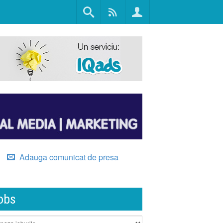
Adauga comunicat de presa
obs