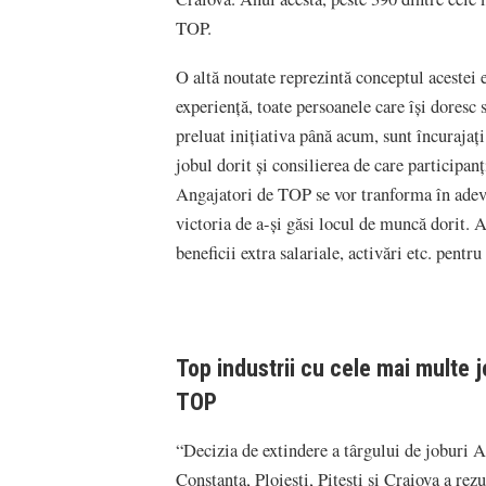
TOP.
O altă noutate reprezintă conceptul acestei e
experiență, toate persoanele care își doresc 
preluat inițiativa până acum, sunt încurajaț
jobul dorit și consilierea de care participanț
Angajatori de TOP se vor tranforma în adevăr
victoria de a-și găsi locul de muncă dorit. An
beneficii extra salariale, activări etc. pentr
Top industrii cu cele mai multe j
TOP
“Decizia de extindere a târgului de joburi A
Constanța, Ploiești, Pitești și Craiova a rez