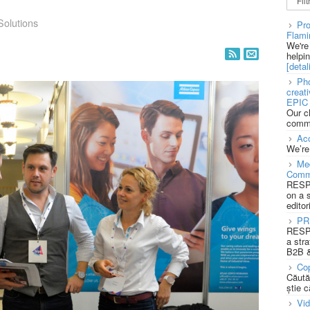
Solutions
Pro
Flami
We're
helpi
[detali
Pho
creat
EPIC 
Our c
commu
Acc
We’re
Med
Comm
RESPO
on a 
editor
PR
RESPO
a stra
B2B &
Cop
Căută
știe c
Vi