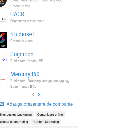
Productie foto
UACR
Organizatii profesionale
Studioset
Productie video
Cognition
,
,
Publicitate
Media
PR
Mercury360
,
,
Publicitate
Branding, design, packaging
Evenimente / BTL
Adauga prezentare de companie
ing, design, packaging
Comunicare online
ltanta de marketing
Content Marketing