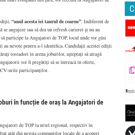
C
“anul acesta iei taurul de coarne”
diții,
. Indiferent de
să se angajeze sau să dea un refresh carierei și nu au
i să participe la Angajatori de TOP, locul unde vor găsi
ii au nevoie pentru a-l identifica. Candidații acestei ediții
ați toreadori în arena joburilor, așteptați să atragă
gajatorii vor fi pregătiți să se întreacă în oferte,
u CV-urile participanților.
oburi în funcție de oraș la Angajatori de
ngajatori de TOP la nivel regional, respectiv în
ultat atât din nevoia companiilor locale de a acoperi