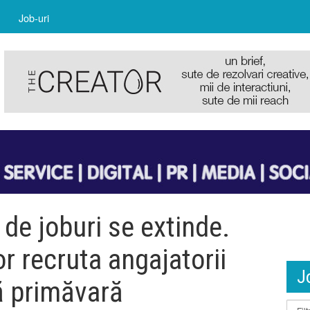
Job-uri
de joburi se extinde.
or recruta angajatorii
J
ă primăvară