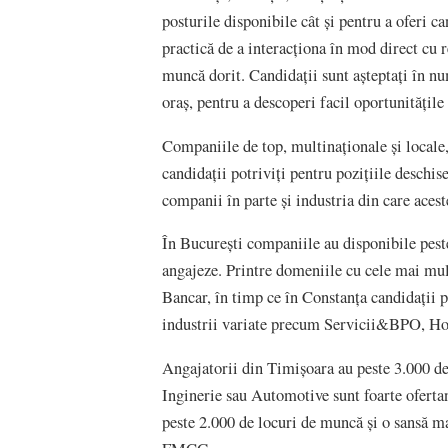
posturile disponibile cât și pentru a oferi c
practică de a interacționa în mod direct cu 
muncă dorit. Candidații sunt așteptați în nu
oraș, pentru a descoperi facil oportunitățile
Companiile de top, multinaționale și locale,
candidații potriviți pentru pozițiile deschise
companii în parte și industria din care acest
În București companiile au disponibile peste
angajeze. Printre domeniile cu cele mai mu
Bancar, în timp ce în Constanța candidații p
industrii variate precum Servicii&BPO, Hot
Angajatorii din Timișoara au peste 3.000 de 
Inginerie sau Automotive sunt foarte ofertan
peste 2.000 de locuri de muncă și o sansă m