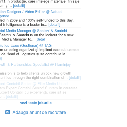
ntă în producție, care înțelege materiale, finisaje
um și...
[detalii]
ion Designer / Video Editor @ Natural
igence
ed in 2009 and 100% self-funded to this day,
l Intelligence is a leader in...
[detalii]
cial Media Manager @ Saatchi & Saatchi
Saatchi & Saatchi is on the lookout for a new
l Media Manager to...
[detalii]
istics Exec (Gestionar) @ TAG
m un coleg organizat și implicat care să lucreze
i de Head of Logistics și să contribuie la...
i]
wth & Partnerships Specialist @ Flaminjoy
p
mission is to help clients unlock new growth
unities through the right combination of...
[detalii]
ert Contabil Senior @ Elite Media United
ăm Expert Contabil Senior! Suntem în căutarea
Expert Contabil cu experiență, care să se
e...
[detalii]
vezi toate joburile
Adauga anunt de recrutare