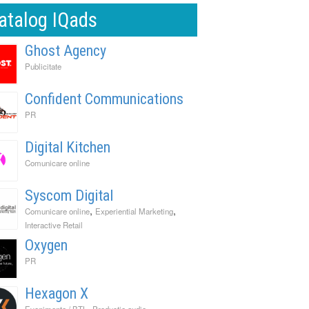
atalog IQads
Ghost Agency
Publicitate
Confident Communications
PR
Digital Kitchen
Comunicare online
Syscom Digital
,
,
Comunicare online
Experiential Marketing
Interactive Retail
Oxygen
PR
Hexagon X
,
,
Evenimente / BTL
Productie audio