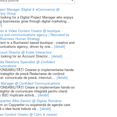
ject Manager (Digital & eCommerce) @
njoy Group
 looking for a Digital Project Manager who enjoys
ng businesses grow through digital marketing...
i]
to & Video Content Creator @ boutique -
ive and communications agency | Recruited by
Business Human Strategy
lient is a Bucharest based boutique - creative and
nications agency, driven by one...
[detalii]
ount Director @ Kubis Interactive
 looking for an Account Director...
[detalii]
ia Relations Specialist @ Confident
unications
NSABILITĂȚI Crearea și implementarea hands-
strategiilor de presă Redactarea de conținut
ial: comunicate de presă, interviuri,...
[detalii]
 Manager @ Confident Communications
NSABILITĂȚI Creare și implementare hands-on
tegiilor de comunicare integrată pentru clienți
 B2C Implicare activă...
[detalii]
ywriter (Mid–Senior) @ Digitas România
m un Copywriter cu experiență de agenție care
ă o idee bună trebuie să...
[detalii]
deo Content Creator @ Cohn & Jansen