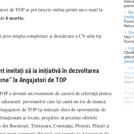
releva
premi
tori de TOP se pot înscrie online printr-un e-mail la
Mot
Intell
6 martie
.
 de
Found
Natura
So
nt prin simpla completare și descărcare a CV-ului tip
Hey! 
Socia
Log
Căută
alătur
[detali
Gro
 invitați să ia inițiativă în dezvoltarea
Grou
Your 
oarne” la Angajatori de TOP
opport
Exp
Angaj
TOP a devenit un eveniment de carieră de referință pentru
unui 
 adresează persoanelor care își caută un loc de muncă,
alătur
 Angajatori de TOP își mărește sfera de oportunități de
inaționale și locale, pregătite să prezinte ofertele
 din București, Timișoara, Constanța, Ploiești, Pitești și
mai mari companii din țară, vor recruta la Angajatori de