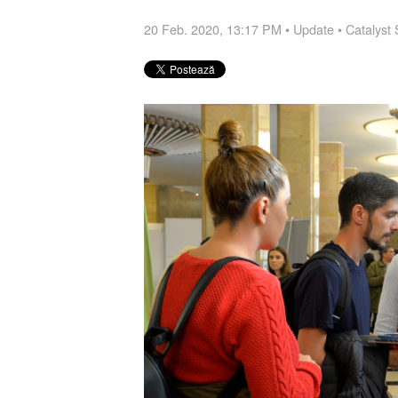
20 Feb. 2020, 13:17 PM
•
Update
•
Catalyst 