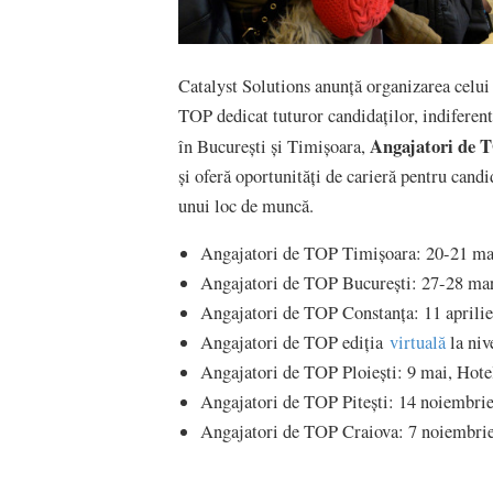
Catalyst Solutions anunță organizarea celu
TOP dedicat tuturor candidaților, indiferent
Angajatori de TO
în București și Timișoara,
și oferă oportunități de carieră pentru candi
unui loc de muncă.
Angajatori de TOP Timișoara: 20-21 mar
Angajatori de TOP București: 27-28 mart
Angajatori de TOP Constanța: 11 aprilie
Angajatori de TOP ediția
virtuală
la niv
Angajatori de TOP Ploiești: 9 mai, Ho
Angajatori de TOP Pitești: 14 noiembri
Angajatori de TOP Craiova: 7 noiembrie