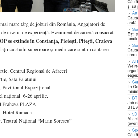
Căută
și să
Art
Căută
arată 
i mai mare târg de joburi din România, Angajatori de
Soc
 de nivelul de experiență. Eveniment de carieră consacrat
Ești 
tendin
P se extinde în Constanța, Ploiești, Pite
ști, Craiova
Soc
dații cu studii superioare și medii care sunt în căutarea
Căută
care 
AT
We’re
organi
tie, Centrul Regional de Afaceri
eager
ie, Sala Palatului
Se
La Go
, Pavilionul Expozițional
minim
el național: 6-26 aprilie,
BT
Job d
tel Prahova PLAZA
BTL A
e, Hotel Ramada
3D 
Ai ce
, Teatrul Național “Marin Sorescu”
(eveni
Spe
Căută