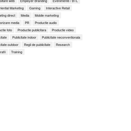
oltare web
Employer Branding
Evenimente / BTL
iential Marketing
Gaming
Interactive Retail
ting direct
Media
Mobile marketing
orizare media
PR
Productie audio
ctie foto
Productie publicitara
Productie video
citate
Publicitate indoor
Publicitate neconventionala
citate outdoor
Regii de publicitate
Research
rafii
Training