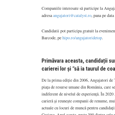
Companiile interesate să participe la Angaja
adresa
angajatori@catalyst.ro
, pana pe data
Candidatii pot participa gratuit la evenime
Barcode, pe
hipo.ro/angajatoridetop
.
Primăvara aceasta, candidații sunt
carierei lor și “să ia taurul de c
De la prima ediție din 2006, Angajatori de 
piața de resurse umane din România, care se
indiferent de nivelul de experiență. În 2020
carieră și reunește companii de renume, mult
actuale cu locuri de muncă pentru candidații
Craiova. Anul acesta, peste 390 dintre cele 