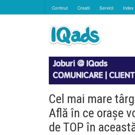
Continut
Creatii
Servicii
Index
Cel mai mare târg 
Află în ce orașe v
de TOP în aceast