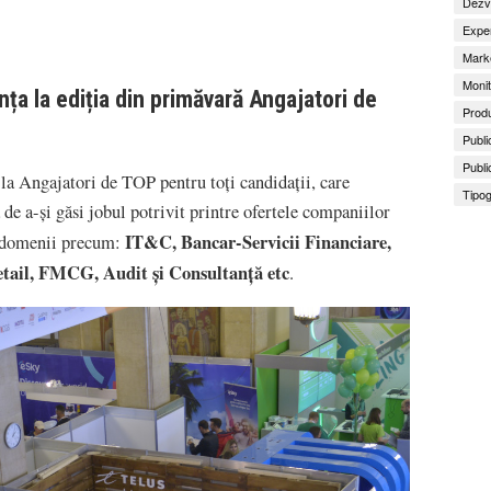
Dezv
Exper
Marke
Monit
ța la ediția din primăvară Angajatori de
Produ
Publi
Publi
 la Angajatori de TOP pentru toți candidații, care
Tipog
 de a-și găsi jobul potrivit printre ofertele companiilor
IT&C, Bancar-Servicii Financiare,
în domenii precum:
tail, FMCG, Audit și Consultanță etc
.