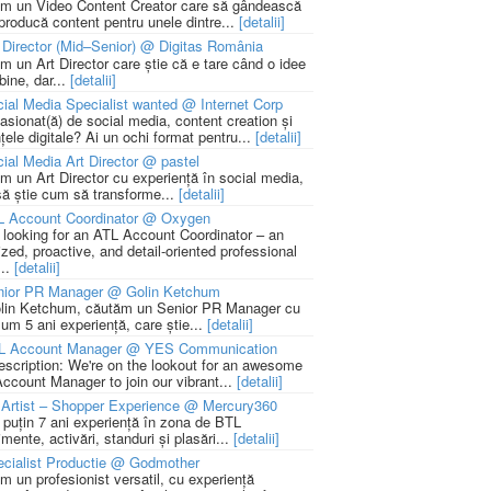
m un Video Content Creator care să gândească
 producă content pentru unele dintre...
[detalii]
 Director (Mid–Senior) @ Digitas România
m un Art Director care știe că e tare când o idee
bine, dar...
[detalii]
ial Media Specialist wanted @ Internet Corp
pasionat(ă) de social media, content creation și
țele digitale? Ai un ochi format pentru...
[detalii]
ial Media Art Director @ pastel
m un Art Director cu experiență în social media,
să știe cum să transforme...
[detalii]
L Account Coordinator @ Oxygen
 looking for an ATL Account Coordinator – an
zed, proactive, and detail-oriented professional
...
[detalii]
nior PR Manager @ Golin Ketchum
lin Ketchum, căutăm un Senior PR Manager cu
um 5 ani experiență, care știe...
[detalii]
L Account Manager @ YES Communication
escription: We're on the lookout for an awesome
ccount Manager to join our vibrant...
[detalii]
Artist – Shopper Experience @ Mercury360
l puțin 7 ani experiență în zona de BTL
mente, activări, standuri și plasări...
[detalii]
cialist Productie @ Godmother
m un profesionist versatil, cu experiență