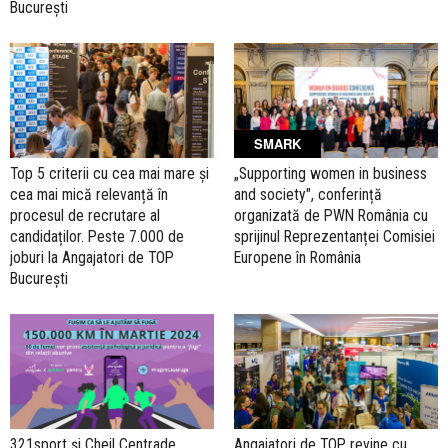
București
SMARK
Top 5 criterii cu cea mai mare și
„Supporting women in business
cea mai mică relevanță în
and society", conferință
procesul de recrutare al
organizată de PWN România cu
candidaților. Peste 7.000 de
sprijinul Reprezentanței Comisiei
joburi la Angajatori de TOP
Europene în România
București
321sport și Cheil Centrade
Angajatori de TOP revine cu