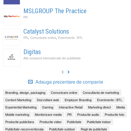
MSLGROUP The Practice
PR
Catalyst Solutions
,
,
PR
Comunicare online
Evenimente / BTL
Digitas
Alte companii internationale din publicitate
Adauga prezentare de companie
Branding, design, packaging
Comunicare online
Consultanta de marketing
Content Marketing
Dezvoltare web
Employer Branding
Evenimente / BTL
Experiential Marketing
Gaming
Interactive Retail
Marketing direct
Media
Mobile marketing
Monitorizare media
PR
Productie audio
Productie foto
Productie publicitara
Productie video
Publicitate
Publicitate indoor
Publicitate neconventionala
Publicitate outdoor
Regii de publicitate