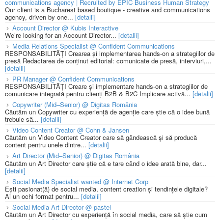
communications agency | Recruited by EPIC Business Human Strategy
Our client is a Bucharest based boutique - creative and communications
agency, driven by one...
[detalii]
Account Director @ Kubis Interactive
We’re looking for an Account Director...
[detalii]
Media Relations Specialist @ Confident Communications
RESPONSABILITĂȚI Crearea și implementarea hands-on a strategiilor de
presă Redactarea de conținut editorial: comunicate de presă, interviuri,...
[detalii]
PR Manager @ Confident Communications
RESPONSABILITĂȚI Creare și implementare hands-on a strategiilor de
comunicare integrată pentru clienți B2B & B2C Implicare activă...
[detalii]
Copywriter (Mid–Senior) @ Digitas România
Căutăm un Copywriter cu experiență de agenție care știe că o idee bună
trebuie să...
[detalii]
Video Content Creator @ Cohn & Jansen
Căutăm un Video Content Creator care să gândească și să producă
content pentru unele dintre...
[detalii]
Art Director (Mid–Senior) @ Digitas România
Căutăm un Art Director care știe că e tare când o idee arată bine, dar...
[detalii]
Social Media Specialist wanted @ Internet Corp
Ești pasionat(ă) de social media, content creation și tendințele digitale?
Ai un ochi format pentru...
[detalii]
Social Media Art Director @ pastel
Căutăm un Art Director cu experiență în social media, care să știe cum