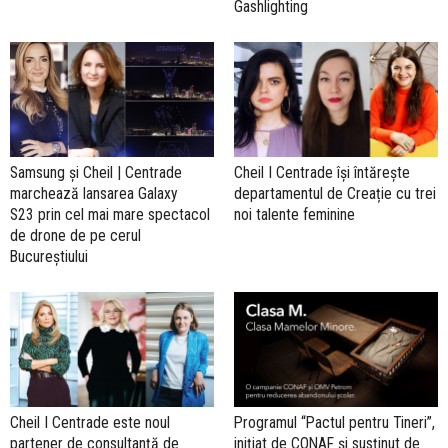
Gashlighting
Samsung și Cheil | Centrade
Cheil I Centrade își întărește
marchează lansarea Galaxy
departamentul de Creație cu trei
S23 prin cel mai mare spectacol
noi talente feminine
de drone de pe cerul
Bucureștiului
Cheil I Centrade este noul
Programul “Pactul pentru Tineri”,
partener de consultanță de
inițiat de CONAF și susținut de