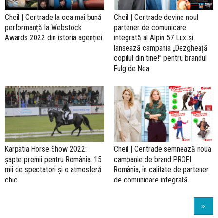
Cheil | Centrade la cea mai bună
Cheil | Centrade devine noul
performanță la Webstock
partener de comunicare
Awards 2022 din istoria agenției
integrată al Alpin 57 Lux și
lansează campania „Dezgheață
copilul din tine!” pentru brandul
Fulg de Nea
Karpatia Horse Show 2022:
Cheil | Centrade semnează noua
șapte premii pentru România, 15
campanie de brand PROFI
mii de spectatori și o atmosferă
România, în calitate de partener
chic
de comunicare integrată
»