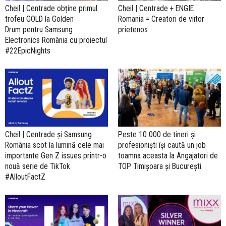
Cheil | Centrade obține primul
Cheil | Centrade + ENGIE
trofeu GOLD la Golden
Romania = Creatori de viitor
Drum pentru Samsung
prietenos
Electronics România cu proiectul
#22EpicNights
Cheil | Centrade și Samsung
Peste 10 000 de tineri și
România scot la lumină cele mai
profesioniști își caută un job
importante Gen Z issues printr-o
toamna aceasta la Angajatori de
nouă serie de TikTok
TOP Timișoara și București
#AlloutFactZ