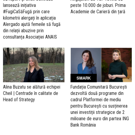
lansează inițiativa
peste 10.000 de joburi. Prima
#FugiCaSăFugă prin care
Academie de Carieră din țară
kilometrii alergați în aplicația
Alergado ajută femeile să fugă
din relații abuzive prin
consultanța Asociației ANAIS
SMARK
Alina Buzatu se alătură echipei
Fundația Comunitară București
Cheil | Centrade în calitate de
dezvoltă două programe din
Head of Strategy
cadrul Platformei de mediu
pentru București cu susținerea
unei investiții strategice de 2
milioane de euro din partea ING
Bank România