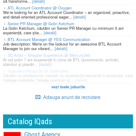
să transforme...
[detalii]
ATL Account Coordinator @ Oxygen
We’re looking for an ATL Account Coordinator – an organized, proactive,
and detail-oriented professional eager...
[detalii]
Senior PR Manager @ Golin Ketchum
La Golin Ketchum, căutăm un Senior PR Manager cu minimum 5 ani
experiență, care știe...
[detalii]
BTL Account Manager @ YES Communication
Job description: We're on the lookout for an awesome BTL Account
Manager to join our vibrant...
[detalii]
3D Artist – Shopper Experience @ Mercury360
Ai cel puțin 7 ani experiență în zona de BTL (evenimente, activări,
standuri și plasări...
[detalii]
Specialist Productie @ Godmother
Căutăm un profesionist versatil, cu experiență relevantă în producție, care
înțelege materiale, finisaje premium și...
[detalii]
vezi toate joburile
Adauga anunt de recrutare
Catalog IQads
Ghost Agency