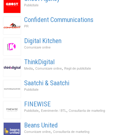
Publicitate
Confident Communications
PR
Digital Kitchen
Comunicare online
ThinkDigital
,
,
Media
Comunicare online
Regii de publicitate
Saatchi & Saatchi
Publicitate
FINEWISE
,
,
Publicitate
Evenimente / BTL
Consultanta de marketing
Beans United
,
Comunicare online
Consultanta de marketing