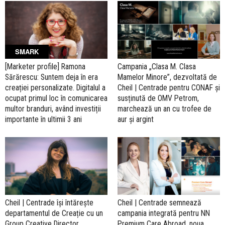
SMARK
[Marketer profile] Ramona
Campania „Clasa M. Clasa
Sărărescu: Suntem deja în era
Mamelor Minore”, dezvoltată de
creației personalizate. Digitalul a
Cheil | Centrade pentru CONAF și
ocupat primul loc în comunicarea
susținută de OMV Petrom,
multor branduri, având investiții
marchează un an cu trofee de
importante în ultimii 3 ani
aur și argint
Cheil | Centrade își întărește
Cheil | Centrade semnează
departamentul de Creație cu un
campania integrată pentru NN
Group Creative Director
Premium Care Abroad, noua