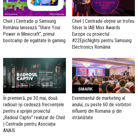
Cheil | Centrade și Samsung
Cheil | Centrade obține un trofeu
România lansează “Share Your
Silver la IAB Mixx Awards
Power in Minecraft”, primul
Europe cu proiectul
bootcamp de egalitate în gaming
#22EpicNights pentru Samsung
Electronics România
SMARK
În premieră, pe 30 mai, două
Evenimentul de marketing al
radiouri își cedează frecvențele
anului, cu peste 60 de vorbitori
pentru a sprijini proiectul
influenți din Romania și din
„Radioul Captiv” realizat de Cheil
străinătate
| Centrade pentru Asociația
ANAIS