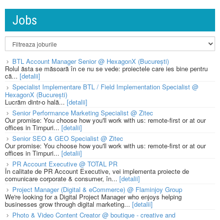
Jobs
BTL Account Manager Senior @ HexagonX (București)
Rolul ăsta se măsoară în ce nu se vede: proiectele care ies bine pentru
că...
[detalii]
Specialist Implementare BTL / Field Implementation Specialist @
HexagonX (București)
Lucrăm dintr-o hală...
[detalii]
Senior Performance Marketing Specialist @ Zitec
Our promise: You choose how you'll work with us: remote-first or at our
offices in Timpuri...
[detalii]
Senior SEO & GEO Specialist @ Zitec
Our promise: You choose how you'll work with us: remote-first or at our
offices in Timpuri...
[detalii]
PR Account Executive @ TOTAL PR
În calitate de PR Account Executive, vei implementa proiecte de
comunicare corporate & consumer, în...
[detalii]
Project Manager (Digital & eCommerce) @ Flaminjoy Group
We're looking for a Digital Project Manager who enjoys helping
businesses grow through digital marketing...
[detalii]
Photo & Video Content Creator @ boutique - creative and