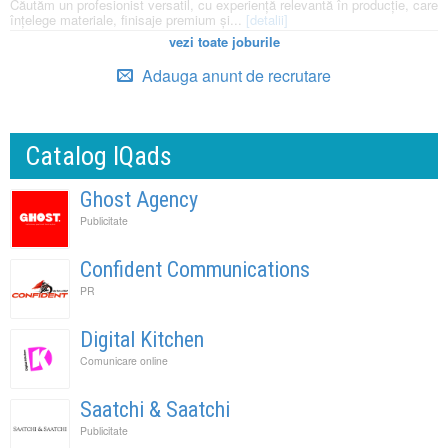
Căutăm un profesionist versatil, cu experiență relevantă în producție, care
înțelege materiale, finisaje premium și...
[detalii]
vezi toate joburile
Adauga anunt de recrutare
Catalog IQads
Ghost Agency
Publicitate
Confident Communications
PR
Digital Kitchen
Comunicare online
Saatchi & Saatchi
Publicitate