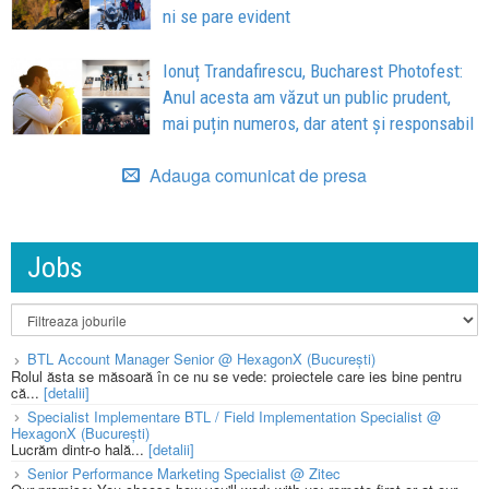
ni se pare evident
Ionuț Trandafirescu, Bucharest Photofest:
Anul acesta am văzut un public prudent,
mai puțin numeros, dar atent și responsabil
Adauga comunicat de presa
Jobs
BTL Account Manager Senior @ HexagonX (București)
Rolul ăsta se măsoară în ce nu se vede: proiectele care ies bine pentru
că...
[detalii]
Specialist Implementare BTL / Field Implementation Specialist @
HexagonX (București)
Lucrăm dintr-o hală...
[detalii]
Senior Performance Marketing Specialist @ Zitec