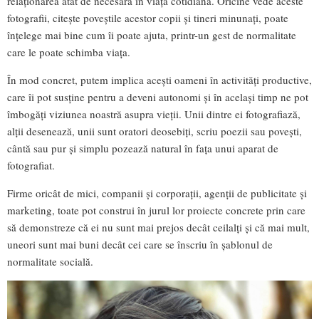
relaționarea atât de necesară în viața cotidiană. Oricine vede aceste
fotografii, citește poveștile acestor copii și tineri minunați, poate
înțelege mai bine cum îi poate ajuta, printr-un gest de normalitate
care le poate schimba viața.
În mod concret, putem implica acești oameni în activități productive,
care îi pot susține pentru a deveni autonomi și în același timp ne pot
îmbogăți viziunea noastră asupra vieții. Unii dintre ei fotografiază,
alții desenează, unii sunt oratori deosebiți, scriu poezii sau povești,
cântă sau pur și simplu pozează natural în fața unui aparat de
fotografiat.
Firme oricât de mici, companii și corporații, agenții de publicitate și
marketing, toate pot construi în jurul lor proiecte concrete prin care
să demonstreze că ei nu sunt mai prejos decât ceilalți și că mai mult,
uneori sunt mai buni decât cei care se înscriu în șablonul de
normalitate socială.