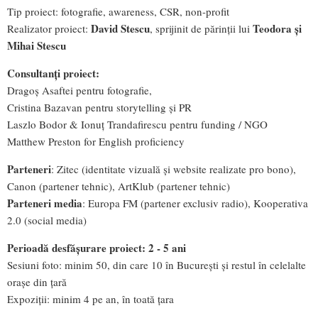
Tip proiect: fotografie, awareness, CSR, non-profit
David Stescu
Teodora și
Realizator proiect:
, sprijinit de părinții lui
Mihai Stescu
Consultanți proiect:
Dragoș Asaftei pentru fotografie,
Cristina Bazavan pentru storytelling și PR
Laszlo Bodor & Ionuț Trandafirescu pentru funding / NGO
Matthew Preston for English proficiency
Parteneri
: Zitec (identitate vizuală și website realizate pro bono),
Canon (partener tehnic), ArtKlub (partener tehnic)
Parteneri media
: Europa FM (partener exclusiv radio), Kooperativa
2.0 (social media)
Perioadă desfășurare proiect: 2 - 5 ani
Sesiuni foto: minim 50, din care 10 în București și restul în celelalte
orașe din țară
Expoziții: minim 4 pe an, în toată țara