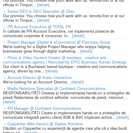
Our promise: You choose how you'll work with us: remote-first or at our
offices in Timpuri...
[detalii]
Senior SEO & GEO Specialist @ Zitec
Our promise: You choose how you'll work with us: remote-first or at our
offices in Timpuri...
[detalii]
PR Account Executive @ TOTAL PR
În calitate de PR Account Executive, vei implementa proiecte de
comunicare corporate & consumer, în...
[detalii]
Project Manager (Digital & eCommerce) @ Flaminjoy Group
We're looking for a Digital Project Manager who enjoys helping
businesses grow through digital marketing...
[detalii]
Photo & Video Content Creator @ boutique - creative and
communications agency | Recruited by EPIC Business Human Strategy
Our client is a Bucharest based boutique - creative and communications
agency, driven by one...
[detalii]
Account Director @ Kubis Interactive
We’re looking for an Account Director...
[detalii]
Media Relations Specialist @ Confident Communications
RESPONSABILITĂȚI Crearea și implementarea hands-on a strategiilor de
presă Redactarea de conținut editorial: comunicate de presă, interviuri,...
[detalii]
PR Manager @ Confident Communications
RESPONSABILITĂȚI Creare și implementare hands-on a strategiilor de
comunicare integrată pentru clienți B2B & B2C Implicare activă...
[detalii]
Copywriter (Mid–Senior) @ Digitas România
Căutăm un Copywriter cu experiență de agenție care știe că o idee bună
trebuie să...
[detalii]