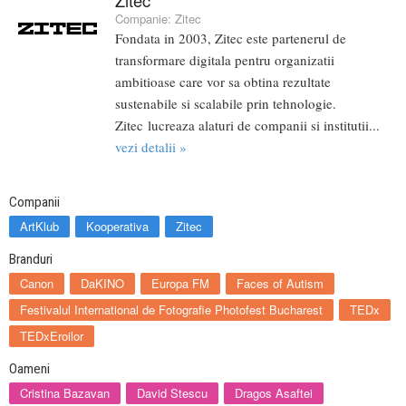
Zitec
Companie:
Zitec
Fondata in 2003, Zitec este partenerul de
transformare digitala pentru organizatii
ambitioase care vor sa obtina rezultate
sustenabile si scalabile prin tehnologie.
Zitec lucreaza alaturi de companii si institutii...
vezi detalii »
Companii
ArtKlub
Kooperativa
Zitec
Branduri
Canon
DaKINO
Europa FM
Faces of Autism
Festivalul International de Fotografie Photofest Bucharest
TEDx
TEDxEroilor
Oameni
Cristina Bazavan
David Stescu
Dragos Asaftei