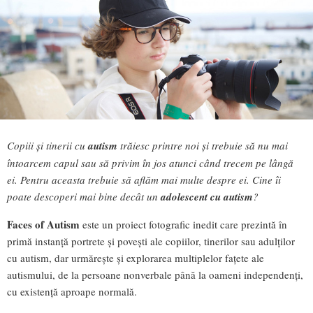
Copiii și tinerii cu
autism
trăiesc printre noi și trebuie să nu mai
întoarcem capul sau să privim în jos atunci când trecem pe lângă
ei. Pentru aceasta trebuie să aflăm mai multe despre ei. Cine îi
poate descoperi mai bine decât un
adolescent cu autism
?
Faces of Autism
este un proiect fotografic inedit care prezintă în
primă instanță portrete și povești ale copiilor, tinerilor sau adulților
cu autism, dar urmărește și explorarea multiplelor fațete ale
autismului, de la persoane nonverbale până la oameni independenți,
cu existență aproape normală.