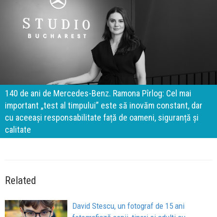
140 de ani de Mercedes-Benz. Ramona Pîrlog: Cel mai
important „test al timpului” este să inovăm constant, dar
cu aceeași responsabilitate față de oameni, siguranță și
calitate
Related
David Stescu, un fotograf de 15 ani