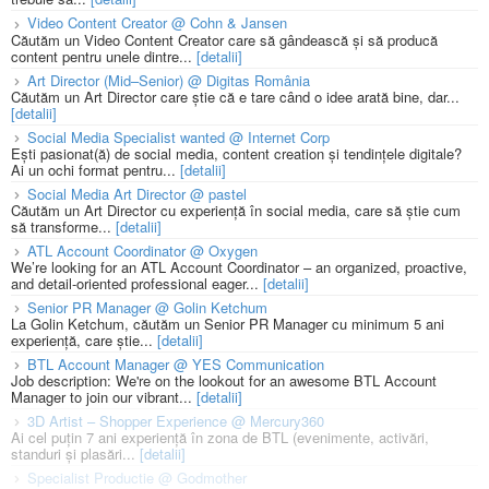
Video Content Creator @ Cohn & Jansen
Căutăm un Video Content Creator care să gândească și să producă
content pentru unele dintre...
[detalii]
Art Director (Mid–Senior) @ Digitas România
Căutăm un Art Director care știe că e tare când o idee arată bine, dar...
[detalii]
Social Media Specialist wanted @ Internet Corp
Ești pasionat(ă) de social media, content creation și tendințele digitale?
Ai un ochi format pentru...
[detalii]
Social Media Art Director @ pastel
Căutăm un Art Director cu experiență în social media, care să știe cum
să transforme...
[detalii]
ATL Account Coordinator @ Oxygen
We’re looking for an ATL Account Coordinator – an organized, proactive,
and detail-oriented professional eager...
[detalii]
Senior PR Manager @ Golin Ketchum
La Golin Ketchum, căutăm un Senior PR Manager cu minimum 5 ani
experiență, care știe...
[detalii]
BTL Account Manager @ YES Communication
Job description: We're on the lookout for an awesome BTL Account
Manager to join our vibrant...
[detalii]
3D Artist – Shopper Experience @ Mercury360
Ai cel puțin 7 ani experiență în zona de BTL (evenimente, activări,
standuri și plasări...
[detalii]
Specialist Productie @ Godmother