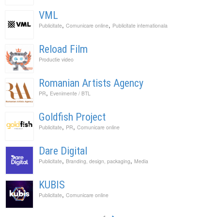
VML
,
,
Publicitate
Comunicare online
Publicitate internationala
Reload Film
Productie video
Romanian Artists Agency
,
PR
Evenimente / BTL
Goldfish Project
,
,
Publicitate
PR
Comunicare online
Dare Digital
,
,
Publicitate
Branding, design, packaging
Media
KUBIS
,
Publicitate
Comunicare online