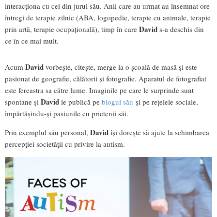
interacționa cu cei din jurul său. Anii care au urmat au însemnat ore
întregi de terapie zilnic (ABA, logopedie, terapie cu animale, terapie
David
prin artă, terapie ocupațională), timp în care
s-a deschis din
ce în ce mai mult.
David
Acum
vorbește, citește, merge la o școală de masă și este
pasionat de geografie, călătorii și fotografie. Aparatul de fotografiat
este fereastra sa către lume. Imaginile pe care le surprinde sunt
David
spontane și
le publică pe
blogul său
și pe rețelele sociale,
împărtășindu-și pasiunile cu prietenii săi.
David
Prin exemplul său personal,
își dorește să ajute la schimbarea
percepției societății cu privire la autism.