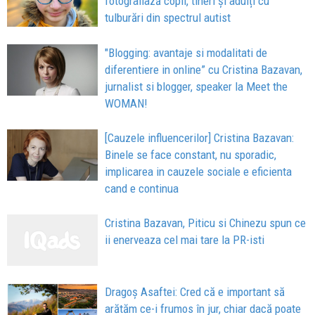
fotografiază copii, tineri și adulți cu
tulburări din spectrul autist
"Blogging: avantaje si modalitati de
diferentiere in online” cu Cristina Bazavan,
jurnalist si blogger, speaker la Meet the
WOMAN!
[Cauzele influencerilor] Cristina Bazavan:
Binele se face constant, nu sporadic,
implicarea in cauzele sociale e eficienta
cand e continua
Cristina Bazavan, Piticu si Chinezu spun ce
ii enerveaza cel mai tare la PR-isti
Dragoș Asaftei: Cred că e important să
arătăm ce-i frumos în jur, chiar dacă poate