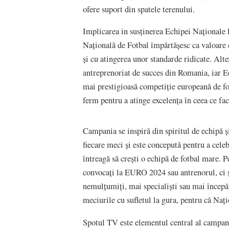
ofere suport din spatele terenului.
Implicarea in susținerea Echipei Naționale
Națională de Fotbal împărtășesc ca valoare
și cu atingerea unor standarde ridicate. Alt
antreprenoriat de succes din Romania, iar Ec
mai prestigioasă competiție europeană de fo
ferm pentru a atinge excelența în ceea ce fac
Campania se inspiră din spiritul de echipă 
fiecare meci și este concepută pentru a celeb
întreagă să crești o echipă de fotbal mare. 
convocați la EURO 2024 sau antrenorul, ci 
nemulțumiți, mai specialiști sau mai începăto
meciurile cu sufletul la gura, pentru că Na
Spotul TV este elementul central al campani