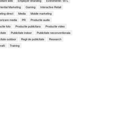
oltare web
Employer Branding
Evenimente / BTL
iential Marketing
Gaming
Interactive Retail
ting direct
Media
Mobile marketing
orizare media
PR
Productie audio
ctie foto
Productie publicitara
Productie video
citate
Publicitate indoor
Publicitate neconventionala
citate outdoor
Regii de publicitate
Research
rafii
Training