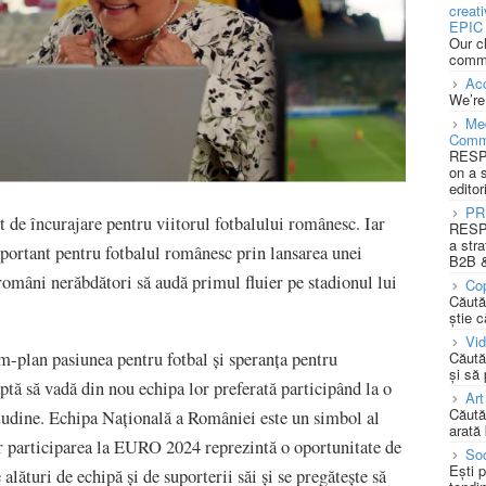
creat
EPIC 
Our c
commu
Acc
We’re
Med
Comm
RESPO
on a 
editor
PR
de încurajare pentru viitorul fotbalului românesc. Iar
RESPO
a stra
ortant pentru fotbalul românesc prin lansarea unei
B2B &
 români nerăbdători să audă primul fluier pe stadionul lui
Cop
Căută
știe c
Vi
-plan pasiunea pentru fotbal și speranța pentru
Căută
și să
tă să vadă din nou echipa lor preferată participând la o
Art
Căută
udine. Echipa Națională a României este un simbol al
arată 
ar participarea la EURO 2024 reprezintă o oportunitate de
Soc
Ești 
 alături de echipă și de suporterii săi și se pregătește să