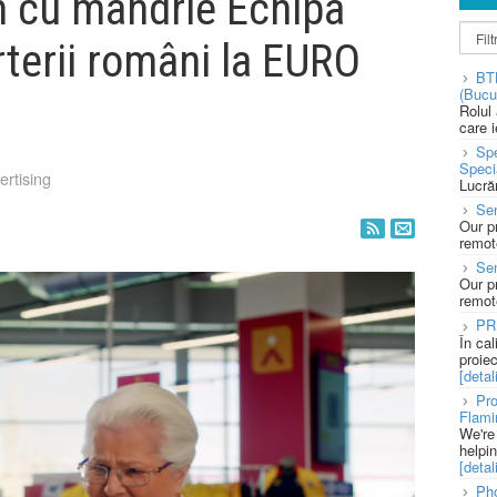
n cu mândrie Echipa
rterii români la EURO
BT
(Bucu
Rolul
care 
Spe
Speci
ertising
Lucră
Sen
Our p
remote
Se
Our p
remote
PR
În ca
proie
[detali
Pro
Flami
We're
helpi
[detali
Pho