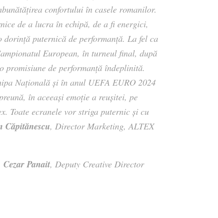
mbunătățirea confortului în casele romanilor.
ice de a lucra în echipă, de a fi energici,
 o dorință puternică de performanță. La fel ca
Campionatul European, în turneul final, după
e o promisiune de performanță îndeplinită.
chipa Națională și în anul UEFA EURO 2024
reună, în aceeași emoție a reușitei, pe
ex. Toate ecranele vor striga puternic și cu
 Căpitănescu
, Director Marketing, ALTEX
Cezar Panait
,
,
Deputy Creative Director