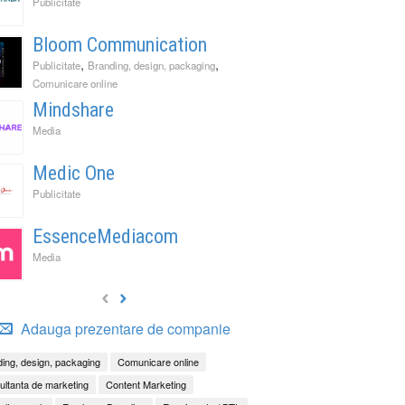
Publicitate
Bloom Communication
,
,
Publicitate
Branding, design, packaging
Comunicare online
Mindshare
Media
Medic One
Publicitate
EssenceMediacom
Media
Adauga prezentare de companie
ing, design, packaging
Comunicare online
ltanta de marketing
Content Marketing