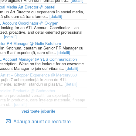
țele digitale? Ai un ochi format pentru...
[detalii]
ial Media Art Director @ pastel
m un Art Director cu experiență în social media,
să știe cum să transforme...
[detalii]
L Account Coordinator @ Oxygen
 looking for an ATL Account Coordinator – an
zed, proactive, and detail-oriented professional
...
[detalii]
nior PR Manager @ Golin Ketchum
lin Ketchum, căutăm un Senior PR Manager cu
um 5 ani experiență, care știe...
[detalii]
L Account Manager @ YES Communication
escription: We're on the lookout for an awesome
ccount Manager to join our vibrant...
[detalii]
Artist – Shopper Experience @ Mercury360
l puțin 7 ani experiență în zona de BTL
mente, activări, standuri și plasări...
[detalii]
cialist Productie @ Godmother
m un profesionist versatil, cu experiență
ntă în producție, care înțelege materiale, finisaje
um și...
[detalii]
vezi toate joburile
Adauga anunt de recrutare