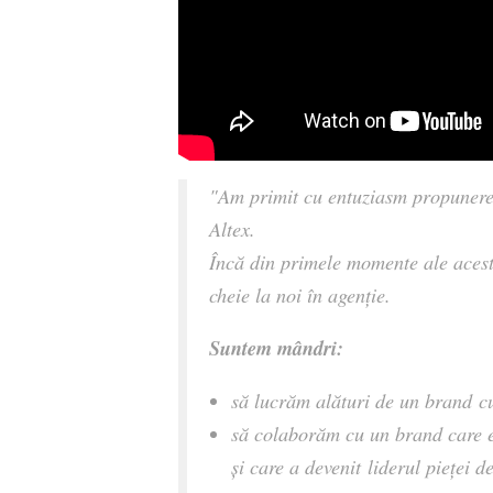
"Am primit cu entuziasm propunerea
Altex.
Încă din primele momente ale acest
cheie la noi în agenție.
Suntem mândri:
să lucrăm alături de un brand cu
să colaborăm cu un brand care e
și care a devenit liderul pieței