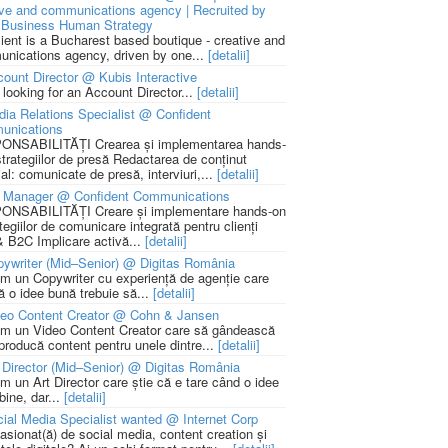
ive and communications agency | Recruited by
Business Human Strategy
lient is a Bucharest based boutique - creative and
nications agency, driven by one...
[detalii]
ount Director @ Kubis Interactive
 looking for an Account Director...
[detalii]
ia Relations Specialist @ Confident
unications
NSABILITĂȚI Crearea și implementarea hands-
strategiilor de presă Redactarea de conținut
ial: comunicate de presă, interviuri,...
[detalii]
 Manager @ Confident Communications
NSABILITĂȚI Creare și implementare hands-on
tegiilor de comunicare integrată pentru clienți
 B2C Implicare activă...
[detalii]
ywriter (Mid–Senior) @ Digitas România
m un Copywriter cu experiență de agenție care
ă o idee bună trebuie să...
[detalii]
deo Content Creator @ Cohn & Jansen
m un Video Content Creator care să gândească
 producă content pentru unele dintre...
[detalii]
 Director (Mid–Senior) @ Digitas România
m un Art Director care știe că e tare când o idee
bine, dar...
[detalii]
ial Media Specialist wanted @ Internet Corp
pasionat(ă) de social media, content creation și