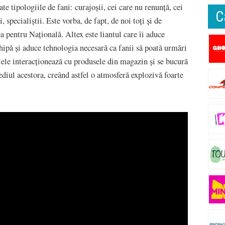
te tipologiile de fani: curajoșii, cei care nu renunță, cei
C
 specialiștii. Este vorba, de fapt, de noi toți și de
 pentru Națională. Altex este liantul care îi aduce
hipă și aduce tehnologia necesară ca fanii să poată urmări
jele interacționează cu produsele din magazin și se bucură
diul acestora, creând astfel o atmosferă explozivă foarte