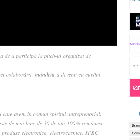
 de a participa la pitch-ul organizat de
mândria
ei colaborării,
a devenit cu cuvânt
 care avem în comun spiritul antreprenorial,
ste de mai bine de 30 de ani
100% românesc
Brand
 de produse electronice, electrocasnice, IT&C,
Consu