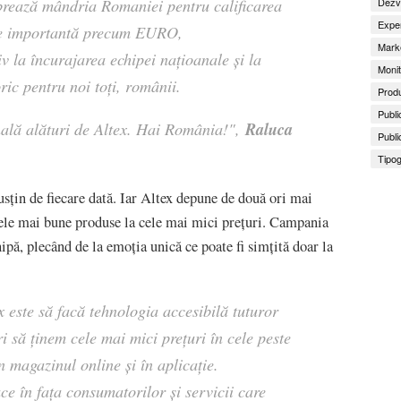
Dezv
brează mândria Romaniei pentru calificarea
Exper
 de importantă precum EURO,
Marke
v la încurajarea echipei națioanale și la
Monit
ric pentru noi toți, românii.
Produ
Publi
Raluca
ală alături de Altex. Hai România!",
Publi
Tipog
susțin de fiecare dată. Iar Altex depune de două ori mai
cele mai bune produse la cele mai mici prețuri. Campania
hipă, plecând de la emoția unică ce poate fi simțită doar la
 este să facă tehnologia accesibilă tuturor
i să ținem cele mai mici prețuri în cele peste
 magazinul online și în aplicație.
ce în fața consumatorilor și servicii care