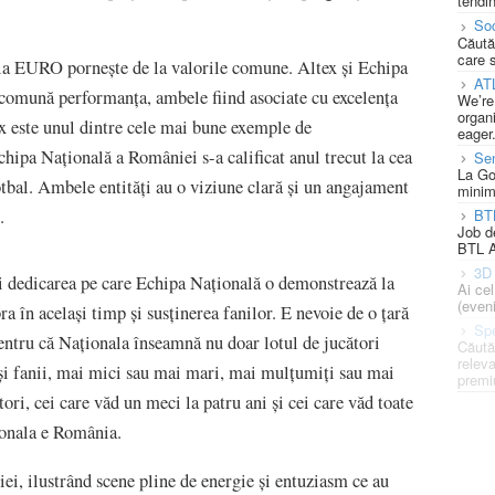
tendin
Soc
Căută
care 
 la EURO pornește de la valorile comune. Altex și Echipa
AT
 comună performanța, ambele fiind asociate cu excelența
We’re
organi
ex este unul dintre cele mai bune exemple de
eager
hipa Națională a României s-a calificat anul trecut la cea
Se
La Go
tbal. Ambele entități au o viziune clară și un angajament
minim
BT
.
Job d
BTL A
3D 
și dedicarea pe care Echipa Națională o demonstrează la
Ai ce
(eveni
ra în același timp și susținerea fanilor. E nevoie de o ţară
Spe
Pentru că Naţionala înseamnă nu doar lotul de jucători
Căută
releva
și fanii, mai mici sau mai mari, mai mulțumiți sau mai
premi
ri, cei care văd un meci la patru ani și cei care văd toate
ționala e România.
ei, ilustrând scene pline de energie și entuziasm ce au