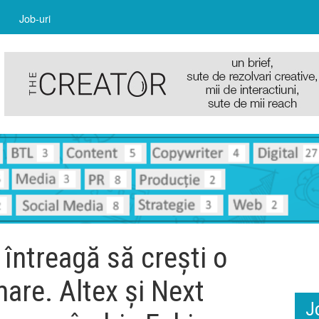
Job-uri
 întreagă să crești o
mare. Altex și Next
J