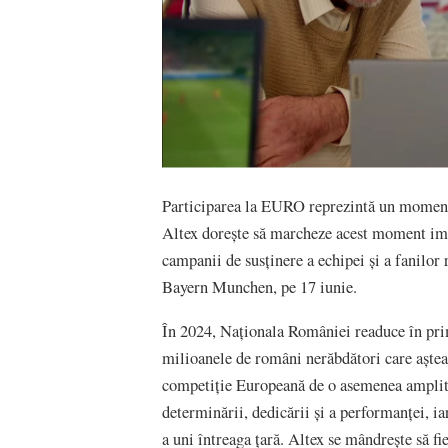
Participarea la EURO reprezintă un moment 
Altex dorește să marcheze acest moment imp
campanii de susținere a echipei și a fanilor
Bayern Munchen, pe 17 iunie.
În 2024, Naționala României readuce în prim
milioanele de români nerăbdători care așteap
competiție Europeană de o asemenea amplit
determinării, dedicării și a performanței, i
a uni întreaga țară. Altex se mândrește să fie