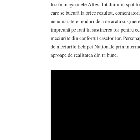
loc în magazinele Altex. Întâlnim în spot toa
care se bucură la orice rezultat, comentatorii,
nenumăratele moduri de a ne arăta susținerea
împreună pe fani în susținerea lor pentru ec
meciurile din confortul caselor lor. Persona
de meciurile Echipei Naționale prin interme
aproape de realitatea din tribune.