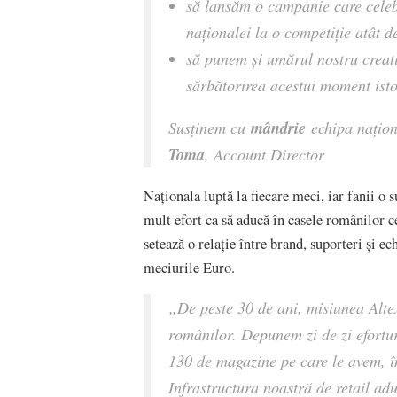
să lansăm o campanie care cele
naționalei la o competiție atât
să punem și umărul nostru creati
sărbătorirea acestui moment isto
mândrie
Susținem cu
echipa națion
Toma
, Account Director
Naționala luptă la fiecare meci, iar fanii o 
mult efort ca să aducă în casele românilor 
setează o relație între brand, suporteri și ec
meciurile Euro.
„
De peste 30 de ani, misiunea Altex
românilor. Depunem zi de zi efortur
130 de magazine pe care le avem, în
Infrastructura noastră de retail adu