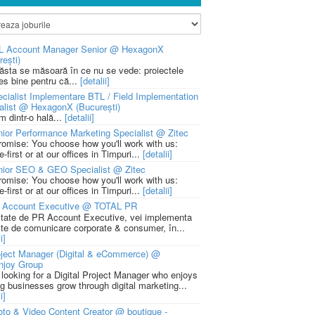
L Account Manager Senior @ HexagonX
rești)
 ăsta se măsoară în ce nu se vede: proiectele
ies bine pentru că...
[detalii]
cialist Implementare BTL / Field Implementation
alist @ HexagonX (București)
m dintr-o hală...
[detalii]
ior Performance Marketing Specialist @ Zitec
romise: You choose how you'll work with us:
-first or at our offices in Timpuri...
[detalii]
nior SEO & GEO Specialist @ Zitec
romise: You choose how you'll work with us:
-first or at our offices in Timpuri...
[detalii]
 Account Executive @ TOTAL PR
litate de PR Account Executive, vei implementa
cte de comunicare corporate & consumer, în...
i]
ject Manager (Digital & eCommerce) @
njoy Group
 looking for a Digital Project Manager who enjoys
ng businesses grow through digital marketing...
i]
to & Video Content Creator @ boutique -