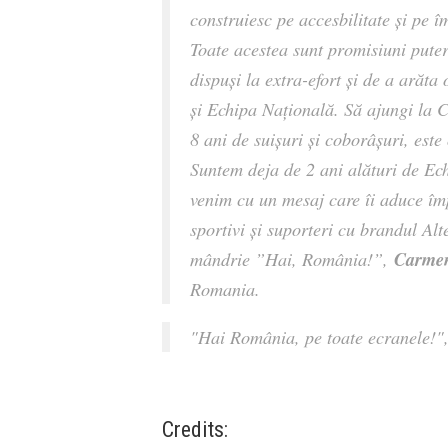
construiesc pe accesbilitate și pe î
Toate acestea sunt promisiuni putern
dispuși la extra-efort și de a arăta
și Echipa Națională. Să ajungi la 
8 ani de suișuri și coborâșuri, est
Suntem deja de 2 ani alături de E
venim cu un mesaj care îi aduce împ
sportivi și suporteri cu brandul Alt
Carmen
mândrie ”Hai, România!”,
Romania.
"Hai Rom
ânia, pe toate ecranele!
"
Credits: