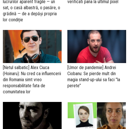
lucrurilor aparent fragile — un
verificati pana la ultimul pixel
sat, o casă albastră, o pasăre, o
grădină — de a depăși propria
lor condiție
[Netul salbatic] Alex Ciuca
[Umor de pandemie] Andrei
(Hoinaru): Nu cred ca influencerii
Ciobanu: Se pierde mult din
din Romania simt vreo
magia stand-up-ului sa faci ”la
responsabilitate fata de
perete”
comunitatea lor