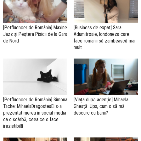
[Petfluencer de România] Maxine
[Business de expat] Sara
Jazz și Peștera Pisicii de la Gara
Adumitroaie, londoneza care
de Nord
face românii să zâmbească mai
mult
[Petfluencer de România] Simona
[Viața după agenție] Mihaela
Tache: MihaelaDragosteaEi s-a
Gheață: Ups, cum o să mă
prezentat mereu în social-media
descurc cu banii?
ca o scârbă, ceea ce o face
irezistibilă