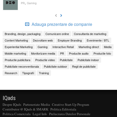
,
PR
Gaming
Adauga prezentare de companie
Branding, design, packaging
Comunicare online
Consultanta de marketing
Content Marketing
Dezvoltare web
Employer Branding
Evenimente / BTL
Experiential Marketing
Gaming
Interactive Retail
Marketing direct
Media
Mobile marketing
Monitorizare media
PR
Productie audio
Productie foto
Productie publicitara
Productie video
Publicitate
Publicitate indoor
Publicitate neconventionala
Publicitate outdoor
Regii de publicitate
Research
Tipografii
Training
IQads
Despre IQads
Parteneriate Media
Creative Start-Up Program
Contributor @ IQads & SMARK
Politica Editoriala
Politica Comerciala
Legal Info
Prelucrarea Datelor Personale