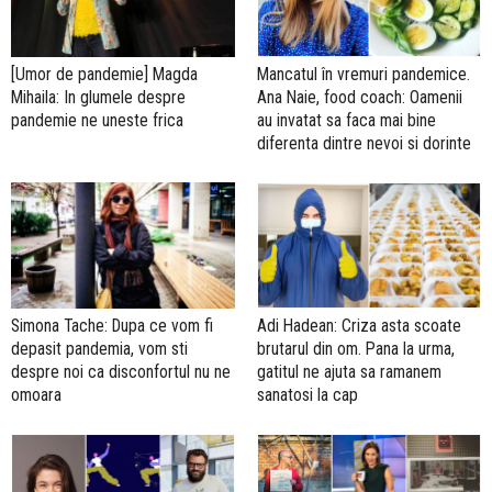
[Umor de pandemie] Magda
Mancatul în vremuri pandemice.
Mihaila: In glumele despre
Ana Naie, food coach: Oamenii
pandemie ne uneste frica
au invatat sa faca mai bine
diferenta dintre nevoi si dorinte
Simona Tache: Dupa ce vom fi
Adi Hadean: Criza asta scoate
depasit pandemia, vom sti
brutarul din om. Pana la urma,
despre noi ca disconfortul nu ne
gatitul ne ajuta sa ramanem
omoara
sanatosi la cap