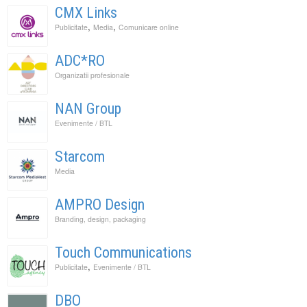
CMX Links
,
,
Publicitate
Media
Comunicare online
ADC*RO
Organizatii profesionale
NAN Group
Evenimente / BTL
Starcom
Media
AMPRO Design
Branding, design, packaging
Touch Communications
,
Publicitate
Evenimente / BTL
DBO