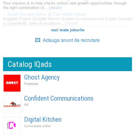
Your mission is to help clients unlock new growth opportunities through
the right combination of...
[detalii]
Expert Contabil Senior @ Elite Media United
Angajăm Expert Contabil Senior! Suntem în căutarea unui Expert Contabil
cu experiență, care să se alăture...
[detalii]
vezi toate joburile
Adauga anunt de recrutare
Catalog IQads
Ghost Agency
Publicitate
Confident Communications
PR
Digital Kitchen
Comunicare online