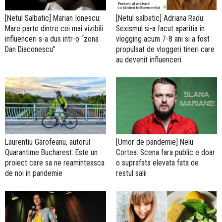
[Netul Salbatic] Marian Ionescu:
[Netul salbatic] Adriana Radu:
Mare parte dintre cei mai vizibili
Sexismul si-a facut aparitia in
influenceri s-a dus intr-o “zona
vlogging acum 7-8 ani si a fost
Dan Diaconescu”
propulsat de vloggeri tineri care
au devenit influenceri
Laurentiu Garofeanu, autorul
[Umor de pandemie] Nelu
Quarantime Bucharest: Este un
Cortea: Scena fara public e doar
proiect care sa ne reaminteasca
o suprafata elevata fata de
de noi in pandemie
restul salii