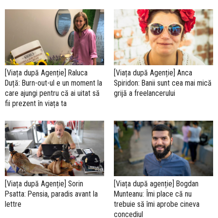
[Viața după Agenție] Raluca
[Viața după Agenție] Anca
Duță: Burn-out-ul e un moment la
Spiridon: Banii sunt cea mai mică
care ajungi pentru că ai uitat să
grijă a freelancerului
fii prezent în viața ta
[Viața după Agenție] Sorin
[Viața după agenție] Bogdan
Psatta: Pensia, paradis avant la
Munteanu: Îmi place că nu
lettre
trebuie să îmi aprobe cineva
concediul