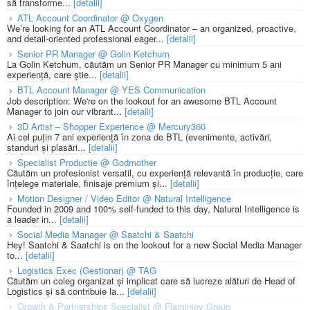
să transforme...
[detalii]
ATL Account Coordinator @ Oxygen
We’re looking for an ATL Account Coordinator – an organized, proactive,
and detail-oriented professional eager...
[detalii]
Senior PR Manager @ Golin Ketchum
La Golin Ketchum, căutăm un Senior PR Manager cu minimum 5 ani
experiență, care știe...
[detalii]
BTL Account Manager @ YES Communication
Job description: We're on the lookout for an awesome BTL Account
Manager to join our vibrant...
[detalii]
3D Artist – Shopper Experience @ Mercury360
Ai cel puțin 7 ani experiență în zona de BTL (evenimente, activări,
standuri și plasări...
[detalii]
Specialist Productie @ Godmother
Căutăm un profesionist versatil, cu experiență relevantă în producție, care
înțelege materiale, finisaje premium și...
[detalii]
Motion Designer / Video Editor @ Natural Intelligence
Founded in 2009 and 100% self-funded to this day, Natural Intelligence is
a leader in...
[detalii]
Social Media Manager @ Saatchi & Saatchi
Hey! Saatchi & Saatchi is on the lookout for a new Social Media Manager
to...
[detalii]
Logistics Exec (Gestionar) @ TAG
Căutăm un coleg organizat și implicat care să lucreze alături de Head of
Logistics și să contribuie la...
[detalii]
Growth & Partnerships Specialist @ Flaminjoy Group