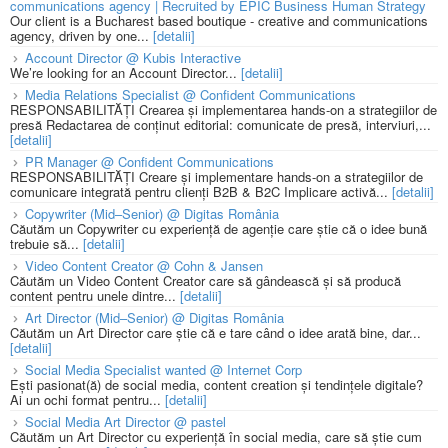
communications agency | Recruited by EPIC Business Human Strategy
Our client is a Bucharest based boutique - creative and communications
agency, driven by one...
[detalii]
Account Director @ Kubis Interactive
We’re looking for an Account Director...
[detalii]
Media Relations Specialist @ Confident Communications
RESPONSABILITĂȚI Crearea și implementarea hands-on a strategiilor de
presă Redactarea de conținut editorial: comunicate de presă, interviuri,...
[detalii]
PR Manager @ Confident Communications
RESPONSABILITĂȚI Creare și implementare hands-on a strategiilor de
comunicare integrată pentru clienți B2B & B2C Implicare activă...
[detalii]
Copywriter (Mid–Senior) @ Digitas România
Căutăm un Copywriter cu experiență de agenție care știe că o idee bună
trebuie să...
[detalii]
Video Content Creator @ Cohn & Jansen
Căutăm un Video Content Creator care să gândească și să producă
content pentru unele dintre...
[detalii]
Art Director (Mid–Senior) @ Digitas România
Căutăm un Art Director care știe că e tare când o idee arată bine, dar...
[detalii]
Social Media Specialist wanted @ Internet Corp
Ești pasionat(ă) de social media, content creation și tendințele digitale?
Ai un ochi format pentru...
[detalii]
Social Media Art Director @ pastel
Căutăm un Art Director cu experiență în social media, care să știe cum