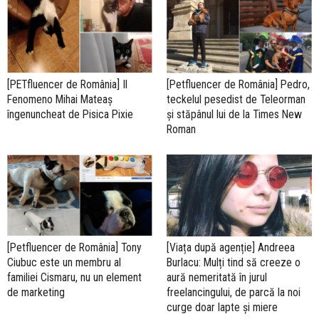
[PETfluencer de România] Il
[Petfluencer de România] Pedro,
Fenomeno Mihai Mateaș
teckelul pesedist de Teleorman
îngenuncheat de Pisica Pixie
și stăpânul lui de la Times New
Roman
[Petfluencer de România] Tony
[Viața după agenție] Andreea
Ciubuc este un membru al
Burlacu: Mulți tind să creeze o
familiei Cismaru, nu un element
aură nemeritată în jurul
de marketing
freelancingului, de parcă la noi
curge doar lapte și miere