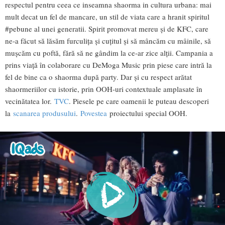
respectul pentru ceea ce inseamna shaorma in cultura urbana: mai
mult decat un fel de mancare, un stil de viata care a hranit spiritul
#pebune al unei generatii. Spirit promovat mereu și de KFC, care
ne-a făcut să lăsăm furculița și cuțitul și să mâncăm cu mâinile, să
mușcăm cu poftă, fără să ne gândim la ce-ar zice alții. Campania a
prins viață în colaborare cu DeMoga Music prin piese care intră la
fel de bine ca o shaorma după party. Dar și cu respect arătat
shaormeriilor cu istorie, prin OOH-uri contextuale amplasate în
vecinătatea lor.
TVC
. Piesele pe care oamenii le puteau descoperi
la
scanarea produsului
.
Povestea
proiectului special OOH.