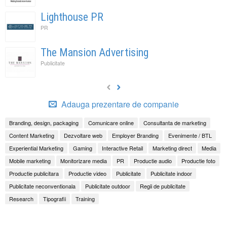
Lighthouse PR
PR
The Mansion Advertising
Publicitate
Adauga prezentare de companie
Branding, design, packaging
Comunicare online
Consultanta de marketing
Content Marketing
Dezvoltare web
Employer Branding
Evenimente / BTL
Experiential Marketing
Gaming
Interactive Retail
Marketing direct
Media
Mobile marketing
Monitorizare media
PR
Productie audio
Productie foto
Productie publicitara
Productie video
Publicitate
Publicitate indoor
Publicitate neconventionala
Publicitate outdoor
Regii de publicitate
Research
Tipografii
Training