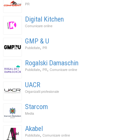
PR
Digital Kitchen
Comunicare online
GMP & U
,
Publicitate
PR
Rogalski Damaschin
,
,
Publicitate
PR
Comunicare online
UACR
Organizatii profesionale
Starcom
Media
Akabel
,
Publicitate
Comunicare online