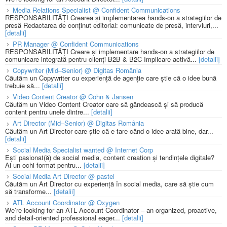
Media Relations Specialist @ Confident Communications
RESPONSABILITĂȚI Crearea și implementarea hands-on a strategiilor de
presă Redactarea de conținut editorial: comunicate de presă, interviuri,...
[detalii]
PR Manager @ Confident Communications
RESPONSABILITĂȚI Creare și implementare hands-on a strategiilor de
comunicare integrată pentru clienți B2B & B2C Implicare activă...
[detalii]
Copywriter (Mid–Senior) @ Digitas România
Căutăm un Copywriter cu experiență de agenție care știe că o idee bună
trebuie să...
[detalii]
Video Content Creator @ Cohn & Jansen
Căutăm un Video Content Creator care să gândească și să producă
content pentru unele dintre...
[detalii]
Art Director (Mid–Senior) @ Digitas România
Căutăm un Art Director care știe că e tare când o idee arată bine, dar...
[detalii]
Social Media Specialist wanted @ Internet Corp
Ești pasionat(ă) de social media, content creation și tendințele digitale?
Ai un ochi format pentru...
[detalii]
Social Media Art Director @ pastel
Căutăm un Art Director cu experiență în social media, care să știe cum
să transforme...
[detalii]
ATL Account Coordinator @ Oxygen
We’re looking for an ATL Account Coordinator – an organized, proactive,
and detail-oriented professional eager...
[detalii]