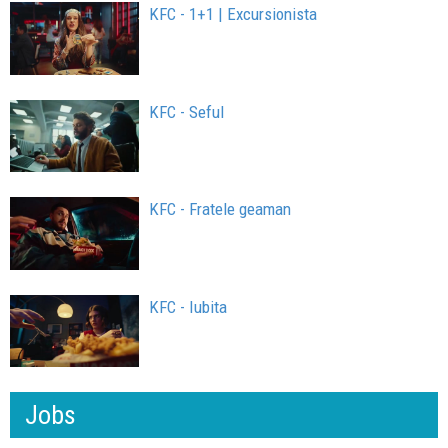
KFC - 1+1 | Excursionista
KFC - Seful
KFC - Fratele geaman
KFC - Iubita
Jobs