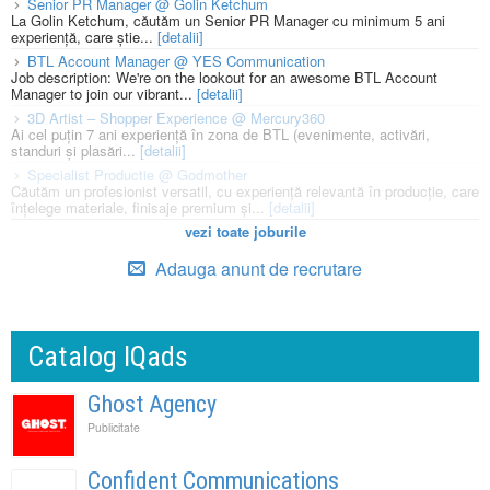
Senior PR Manager @ Golin Ketchum
La Golin Ketchum, căutăm un Senior PR Manager cu minimum 5 ani
experiență, care știe...
[detalii]
BTL Account Manager @ YES Communication
Job description: We're on the lookout for an awesome BTL Account
Manager to join our vibrant...
[detalii]
3D Artist – Shopper Experience @ Mercury360
Ai cel puțin 7 ani experiență în zona de BTL (evenimente, activări,
standuri și plasări...
[detalii]
Specialist Productie @ Godmother
Căutăm un profesionist versatil, cu experiență relevantă în producție, care
înțelege materiale, finisaje premium și...
[detalii]
vezi toate joburile
Adauga anunt de recrutare
Catalog IQads
Ghost Agency
Publicitate
Confident Communications