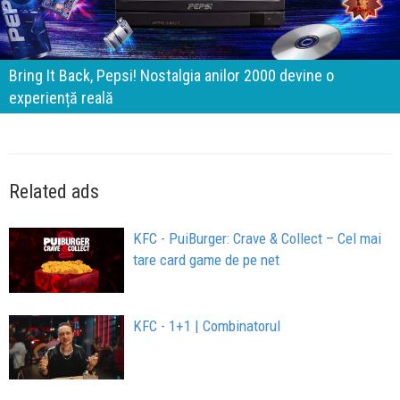
Brandurile nu mai concurează prin experiențe. Concurează
prin apartenență
Related ads
KFC - PuiBurger: Crave & Collect – Cel mai
tare card game de pe net
KFC - 1+1 | Combinatorul