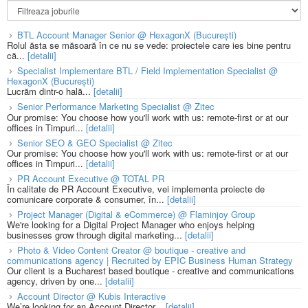
BTL Account Manager Senior @ HexagonX (București)
Rolul ăsta se măsoară în ce nu se vede: proiectele care ies bine pentru
că...
[detalii]
Specialist Implementare BTL / Field Implementation Specialist @
HexagonX (București)
Lucrăm dintr-o hală...
[detalii]
Senior Performance Marketing Specialist @ Zitec
Our promise: You choose how you'll work with us: remote-first or at our
offices in Timpuri...
[detalii]
Senior SEO & GEO Specialist @ Zitec
Our promise: You choose how you'll work with us: remote-first or at our
offices in Timpuri...
[detalii]
PR Account Executive @ TOTAL PR
În calitate de PR Account Executive, vei implementa proiecte de
comunicare corporate & consumer, în...
[detalii]
Project Manager (Digital & eCommerce) @ Flaminjoy Group
We're looking for a Digital Project Manager who enjoys helping
businesses grow through digital marketing...
[detalii]
Photo & Video Content Creator @ boutique - creative and
communications agency | Recruited by EPIC Business Human Strategy
Our client is a Bucharest based boutique - creative and communications
agency, driven by one...
[detalii]
Account Director @ Kubis Interactive
We’re looking for an Account Director...
[detalii]