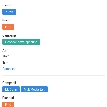
Client
YUM!
Brand
KFC
Campanie
Respect pofta #pebune
An
2023
Tara
Romania
Companii
McCann
MultiMedia Est
Branduri
KFC