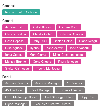
Campanii
Respect pofta #pebune
Oameni
Adriana Staicu
Andrei Ilincaru
Carmen Marin
Claudia Bodnar
Claudia Cofaru
Cristina Dioanca
Dana Popescu
Dany Dinu
Denisa Gaina
Diana Neagu
Gina Zgubea
Hypno
Ioana Zamfir
Ionela Vacaru
Ionut Cioroiu
Mara Ciama
Mihai Constantinescu
Monica Eftimie
Oana Grigore
Paula Ionescu
Stefan Chiritescu
Tiberiu Munteanu
Pozitii
Account Director
Account Manager
Art Director
AV Producer
Brand Manager
Business Director
Chief Marketing Officer
Chief Strategy Officer
Copywriter
Digital Manager
Executive Creative Director