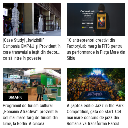
[Case Study] „Invizibilii” –
10 antreprenori creativi din
Campania GMP&U și Provident în
FactoryLab merg la FITS pentru
care tramvaiul a ieșit din decor...
un performance în Piața Mare din
ca să intre în poveste
Sibiu
SMARK
Programul de turism cultural
A șaptea ediție Jazz in the Park
„România Atractivă”, prezent la
Competition, gata de start. Cel
cel mai mare târg de turism din
mai mare concurs de jazz din
lume, la Berlin. A cincea
România va transforma Parcul