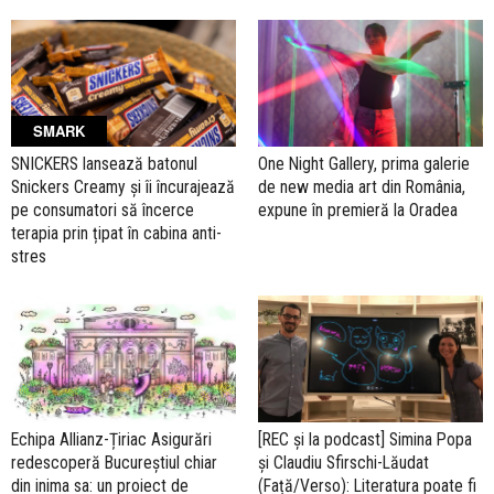
SMARK
SNICKERS lansează batonul
One Night Gallery, prima galerie
Snickers Creamy și îi încurajează
de new media art din România,
pe consumatori să încerce
expune în premieră la Oradea
terapia prin țipat în cabina anti-
stres
Echipa Allianz-Țiriac Asigurări
[REC și la podcast] Simina Popa
redescoperă Bucureștiul chiar
și Claudiu Sfirschi-Lăudat
din inima sa: un proiect de
(Față/Verso): Literatura poate fi