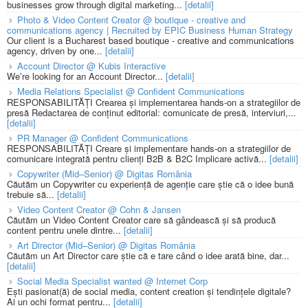
businesses grow through digital marketing...
[detalii]
Photo & Video Content Creator @ boutique - creative and
communications agency | Recruited by EPIC Business Human Strategy
Our client is a Bucharest based boutique - creative and communications
agency, driven by one...
[detalii]
Account Director @ Kubis Interactive
We’re looking for an Account Director...
[detalii]
Media Relations Specialist @ Confident Communications
RESPONSABILITĂȚI Crearea și implementarea hands-on a strategiilor de
presă Redactarea de conținut editorial: comunicate de presă, interviuri,...
[detalii]
PR Manager @ Confident Communications
RESPONSABILITĂȚI Creare și implementare hands-on a strategiilor de
comunicare integrată pentru clienți B2B & B2C Implicare activă...
[detalii]
Copywriter (Mid–Senior) @ Digitas România
Căutăm un Copywriter cu experiență de agenție care știe că o idee bună
trebuie să...
[detalii]
Video Content Creator @ Cohn & Jansen
Căutăm un Video Content Creator care să gândească și să producă
content pentru unele dintre...
[detalii]
Art Director (Mid–Senior) @ Digitas România
Căutăm un Art Director care știe că e tare când o idee arată bine, dar...
[detalii]
Social Media Specialist wanted @ Internet Corp
Ești pasionat(ă) de social media, content creation și tendințele digitale?
Ai un ochi format pentru...
[detalii]