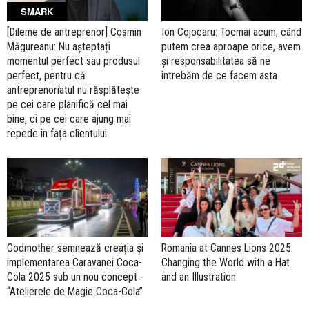
SMARK
[Dileme de antreprenor] Cosmin
Ion Cojocaru: Tocmai acum, când
Măgureanu: Nu așteptați
putem crea aproape orice, avem
momentul perfect sau produsul
și responsabilitatea să ne
perfect, pentru că
întrebăm de ce facem asta
antreprenoriatul nu răsplătește
pe cei care planifică cel mai
bine, ci pe cei care ajung mai
repede în fața clientului
Godmother semnează creația și
Romania at Cannes Lions 2025:
implementarea Caravanei Coca-
Changing the World with a Hat
Cola 2025 sub un nou concept -
and an Illustration
“Atelierele de Magie Coca-Cola”