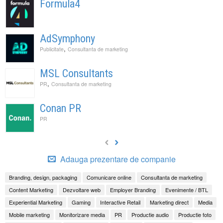
Formula4
AdSymphony
,
Publicitate
Consultanta de marketing
MSL Consultants
,
PR
Consultanta de marketing
Conan PR
PR
Adauga prezentare de companie
Branding, design, packaging
Comunicare online
Consultanta de marketing
Content Marketing
Dezvoltare web
Employer Branding
Evenimente / BTL
Experiential Marketing
Gaming
Interactive Retail
Marketing direct
Media
Mobile marketing
Monitorizare media
PR
Productie audio
Productie foto