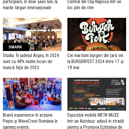
participare, în doar șase luni, la
Central din Cluj-Napoca într-un
marile târguri internaționale
loc plin de ritm
SMARK
Studiu: În județul Argeș, în 2024
Cei mai buni burgeri din țară vin
sunt cu 48% multe locuri de
la BURGERFEST 2024 între 17 și
muncă față de 2023
19 mai
Brand experience în acțiune:
Expoziția mobilă META MUZE
Pepsi și WaveCrest România în
într-un Autobuz: adusă în stradă
gaming events
pentru a Promova Echitatea de