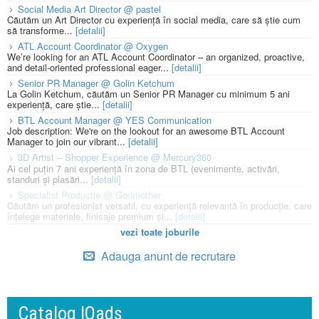
Social Media Art Director @ pastel
Căutăm un Art Director cu experiență în social media, care să știe cum
să transforme...
[detalii]
ATL Account Coordinator @ Oxygen
We’re looking for an ATL Account Coordinator – an organized, proactive,
and detail-oriented professional eager...
[detalii]
Senior PR Manager @ Golin Ketchum
La Golin Ketchum, căutăm un Senior PR Manager cu minimum 5 ani
experiență, care știe...
[detalii]
BTL Account Manager @ YES Communication
Job description: We're on the lookout for an awesome BTL Account
Manager to join our vibrant...
[detalii]
3D Artist – Shopper Experience @ Mercury360
Ai cel puțin 7 ani experiență în zona de BTL (evenimente, activări,
standuri și plasări...
[detalii]
Specialist Productie @ Godmother
Căutăm un profesionist versatil, cu experiență relevantă în producție, care
înțelege materiale, finisaje premium și...
[detalii]
vezi toate joburile
Adauga anunt de recrutare
Catalog IQads