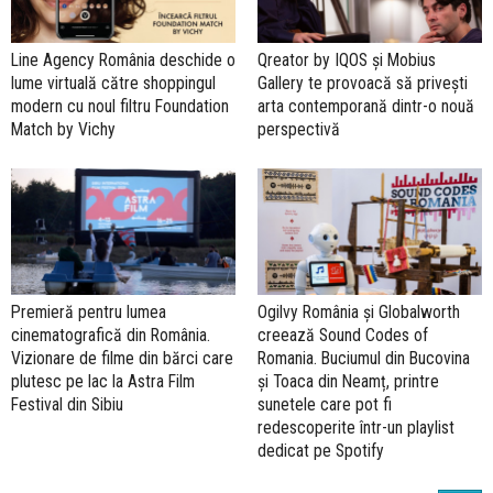
Line Agency România deschide o
Qreator by IQOS și Mobius
lume virtuală către shoppingul
Gallery te provoacă să privești
modern cu noul filtru Foundation
arta contemporană dintr-o nouă
Match by Vichy
perspectivă
Premieră pentru lumea
Ogilvy România și Globalworth
cinematografică din România.
creează Sound Codes of
Vizionare de filme din bărci care
Romania. Buciumul din Bucovina
plutesc pe lac la Astra Film
și Toaca din Neamț, printre
Festival din Sibiu
sunetele care pot fi
redescoperite într-un playlist
dedicat pe Spotify