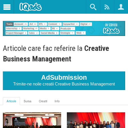
Articole care fac referire la
Creative
Business Management
AdSubmission
Trimite-ne noile creatii Creative Business Management
Articole
Sursa
Creatii
Info