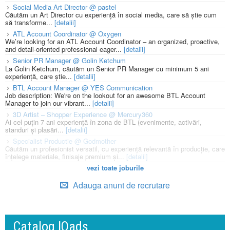
Social Media Art Director @ pastel
Căutăm un Art Director cu experiență în social media, care să știe cum
să transforme...
[detalii]
ATL Account Coordinator @ Oxygen
We’re looking for an ATL Account Coordinator – an organized, proactive,
and detail-oriented professional eager...
[detalii]
Senior PR Manager @ Golin Ketchum
La Golin Ketchum, căutăm un Senior PR Manager cu minimum 5 ani
experiență, care știe...
[detalii]
BTL Account Manager @ YES Communication
Job description: We're on the lookout for an awesome BTL Account
Manager to join our vibrant...
[detalii]
3D Artist – Shopper Experience @ Mercury360
Ai cel puțin 7 ani experiență în zona de BTL (evenimente, activări,
standuri și plasări...
[detalii]
Specialist Productie @ Godmother
Căutăm un profesionist versatil, cu experiență relevantă în producție, care
înțelege materiale, finisaje premium și...
[detalii]
vezi toate joburile
Adauga anunt de recrutare
Catalog IQads