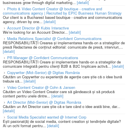
businesses grow through digital marketing...
[detalii]
Photo & Video Content Creator @ boutique - creative and
communications agency | Recruited by EPIC Business Human Strategy
Our client is a Bucharest based boutique - creative and communications
agency, driven by one...
[detalii]
Account Director @ Kubis Interactive
We’re looking for an Account Director...
[detalii]
Media Relations Specialist @ Confident Communications
RESPONSABILITĂȚI Crearea și implementarea hands-on a strategiilor de
presă Redactarea de conținut editorial: comunicate de presă, interviuri,...
[detalii]
PR Manager @ Confident Communications
RESPONSABILITĂȚI Creare și implementare hands-on a strategiilor de
comunicare integrată pentru clienți B2B & B2C Implicare activă...
[detalii]
Copywriter (Mid–Senior) @ Digitas România
Căutăm un Copywriter cu experiență de agenție care știe că o idee bună
trebuie să...
[detalii]
Video Content Creator @ Cohn & Jansen
Căutăm un Video Content Creator care să gândească și să producă
content pentru unele dintre...
[detalii]
Art Director (Mid–Senior) @ Digitas România
Căutăm un Art Director care știe că e tare când o idee arată bine, dar...
[detalii]
Social Media Specialist wanted @ Internet Corp
Ești pasionat(ă) de social media, content creation și tendințele digitale?
Ai un ochi format pentru...
[detalii]