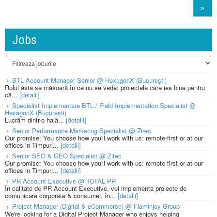
»
Jobs
BTL Account Manager Senior @ HexagonX (București)
Rolul ăsta se măsoară în ce nu se vede: proiectele care ies bine pentru
că...
[detalii]
Specialist Implementare BTL / Field Implementation Specialist @
HexagonX (București)
Lucrăm dintr-o hală...
[detalii]
Senior Performance Marketing Specialist @ Zitec
Our promise: You choose how you'll work with us: remote-first or at our
offices in Timpuri...
[detalii]
Senior SEO & GEO Specialist @ Zitec
Our promise: You choose how you'll work with us: remote-first or at our
offices in Timpuri...
[detalii]
PR Account Executive @ TOTAL PR
În calitate de PR Account Executive, vei implementa proiecte de
comunicare corporate & consumer, în...
[detalii]
Project Manager (Digital & eCommerce) @ Flaminjoy Group
We're looking for a Digital Project Manager who enjoys helping