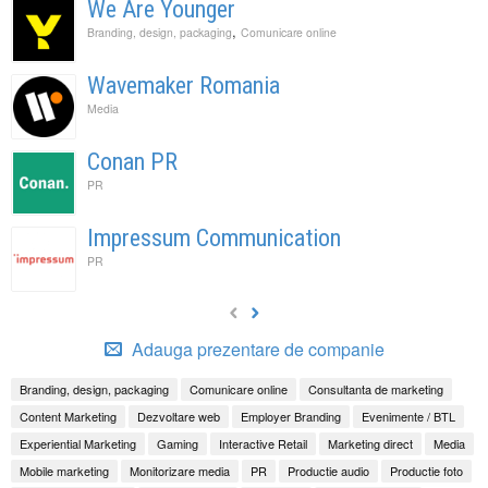
We Are Younger
,
Branding, design, packaging
Comunicare online
Wavemaker Romania
Media
Conan PR
PR
Impressum Communication
PR
Adauga prezentare de companie
Branding, design, packaging
Comunicare online
Consultanta de marketing
Content Marketing
Dezvoltare web
Employer Branding
Evenimente / BTL
Experiential Marketing
Gaming
Interactive Retail
Marketing direct
Media
Mobile marketing
Monitorizare media
PR
Productie audio
Productie foto