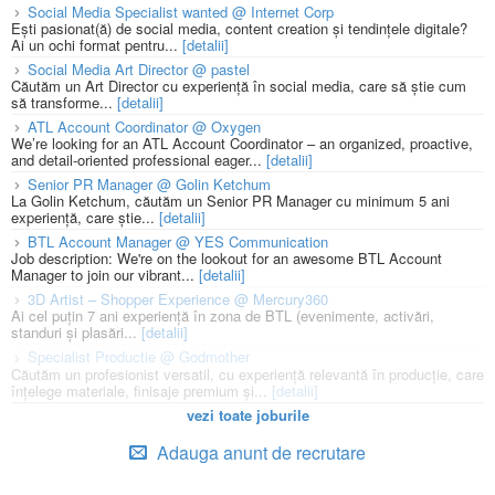
Social Media Specialist wanted @ Internet Corp
Ești pasionat(ă) de social media, content creation și tendințele digitale?
Ai un ochi format pentru...
[detalii]
Social Media Art Director @ pastel
Căutăm un Art Director cu experiență în social media, care să știe cum
să transforme...
[detalii]
ATL Account Coordinator @ Oxygen
We’re looking for an ATL Account Coordinator – an organized, proactive,
and detail-oriented professional eager...
[detalii]
Senior PR Manager @ Golin Ketchum
La Golin Ketchum, căutăm un Senior PR Manager cu minimum 5 ani
experiență, care știe...
[detalii]
BTL Account Manager @ YES Communication
Job description: We're on the lookout for an awesome BTL Account
Manager to join our vibrant...
[detalii]
3D Artist – Shopper Experience @ Mercury360
Ai cel puțin 7 ani experiență în zona de BTL (evenimente, activări,
standuri și plasări...
[detalii]
Specialist Productie @ Godmother
Căutăm un profesionist versatil, cu experiență relevantă în producție, care
înțelege materiale, finisaje premium și...
[detalii]
vezi toate joburile
Adauga anunt de recrutare