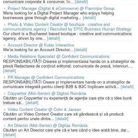
comunicare corporate & consumer, în...
[detalii]
Project Manager (Digital & eCommerce) @ Flaminjoy Group
We're looking for a Digital Project Manager who enjoys helping
businesses grow through digital marketing...
[detalii]
Photo & Video Content Creator @ boutique - creative and
communications agency | Recruited by EPIC Business Human Strategy
Our client is a Bucharest based boutique - creative and communications
agency, driven by one...
[detalii]
Account Director @ Kubis Interactive
We’re looking for an Account Director...
[detalii]
Media Relations Specialist @ Confident Communications
RESPONSABILITĂȚI Crearea și implementarea hands-on a strategiilor de
presă Redactarea de conținut editorial: comunicate de presă, interviuri,...
[detalii]
PR Manager @ Confident Communications
RESPONSABILITĂȚI Creare și implementare hands-on a strategiilor de
comunicare integrată pentru clienți B2B & B2C Implicare activă...
[detalii]
Copywriter (Mid–Senior) @ Digitas România
Căutăm un Copywriter cu experiență de agenție care știe că o idee bună
trebuie să...
[detalii]
Video Content Creator @ Cohn & Jansen
Căutăm un Video Content Creator care să gândească și să producă
content pentru unele dintre...
[detalii]
Art Director (Mid–Senior) @ Digitas România
Căutăm un Art Director care știe că e tare când o idee arată bine, dar...
[detalii]