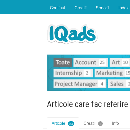
Continut
Creatii
Servicii
Index
Articole care fac referire
Articole
Creatii
Info
34
7