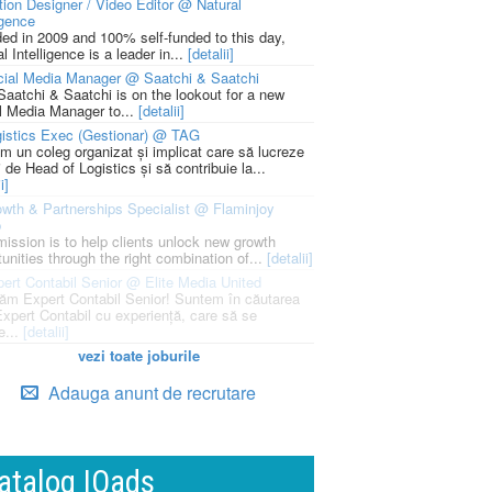
ion Designer / Video Editor @ Natural
igence
ed in 2009 and 100% self-funded to this day,
l Intelligence is a leader in...
[detalii]
cial Media Manager @ Saatchi & Saatchi
Saatchi & Saatchi is on the lookout for a new
l Media Manager to...
[detalii]
istics Exec (Gestionar) @ TAG
m un coleg organizat și implicat care să lucreze
i de Head of Logistics și să contribuie la...
i]
wth & Partnerships Specialist @ Flaminjoy
p
mission is to help clients unlock new growth
unities through the right combination of...
[detalii]
ert Contabil Senior @ Elite Media United
ăm Expert Contabil Senior! Suntem în căutarea
Expert Contabil cu experiență, care să se
e...
[detalii]
vezi toate joburile
Adauga anunt de recrutare
atalog IQads