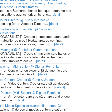
ive and communications agency | Recruited by
Business Human Strategy
lient is a Bucharest based boutique - creative and
nications agency, driven by one...
[detalii]
ount Director @ Kubis Interactive
 looking for an Account Director...
[detalii]
ia Relations Specialist @ Confident
unications
NSABILITĂȚI Crearea și implementarea hands-
strategiilor de presă Redactarea de conținut
ial: comunicate de presă, interviuri,...
[detalii]
 Manager @ Confident Communications
NSABILITĂȚI Creare și implementare hands-on
tegiilor de comunicare integrată pentru clienți
 B2C Implicare activă...
[detalii]
ywriter (Mid–Senior) @ Digitas România
m un Copywriter cu experiență de agenție care
ă o idee bună trebuie să...
[detalii]
deo Content Creator @ Cohn & Jansen
m un Video Content Creator care să gândească
 producă content pentru unele dintre...
[detalii]
 Director (Mid–Senior) @ Digitas România
m un Art Director care știe că e tare când o idee
bine, dar...
[detalii]
ial Media Specialist wanted @ Internet Corp
pasionat(ă) de social media, content creation și