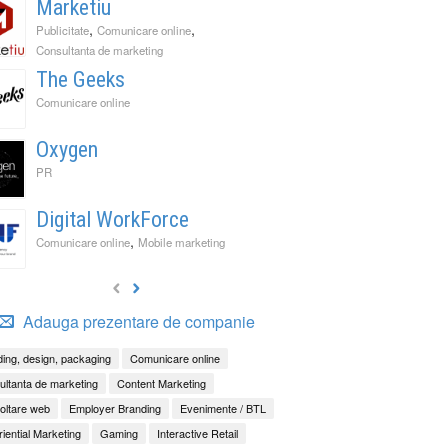
Marketiu
,
,
Publicitate
Comunicare online
Consultanta de marketing
The Geeks
Comunicare online
Oxygen
PR
Digital WorkForce
,
Comunicare online
Mobile marketing
Adauga prezentare de companie
ing, design, packaging
Comunicare online
ltanta de marketing
Content Marketing
oltare web
Employer Branding
Evenimente / BTL
iential Marketing
Gaming
Interactive Retail