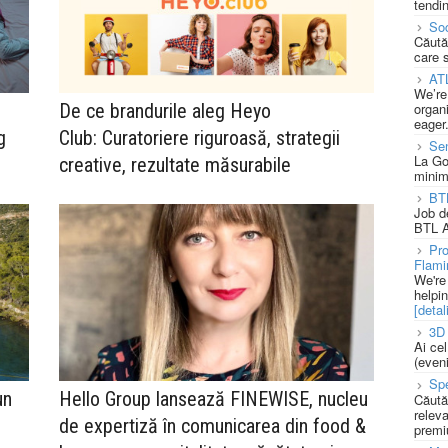
tendin
Soc
Căută
care 
AT
We’re
De ce brandurile aleg Heyo
organi
eager
g
Club: Curatoriere riguroasă, strategii
Se
La Go
creative, rezultate măsurabile
minim
BT
Job d
BTL A
Pro
Flami
We're
helpi
[detali
3D 
Ai ce
(eveni
Spe
un
Hello Group lansează FINEWISE, nucleu
Căută
releva
de expertiză în comunicarea din food &
premi