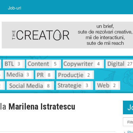
Job-uri
 la
Marilena Istratescu
J
Pho