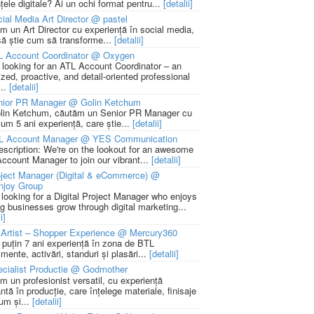
țele digitale? Ai un ochi format pentru...
[detalii]
ial Media Art Director @ pastel
m un Art Director cu experiență în social media,
să știe cum să transforme...
[detalii]
L Account Coordinator @ Oxygen
 looking for an ATL Account Coordinator – an
zed, proactive, and detail-oriented professional
...
[detalii]
nior PR Manager @ Golin Ketchum
lin Ketchum, căutăm un Senior PR Manager cu
um 5 ani experiență, care știe...
[detalii]
L Account Manager @ YES Communication
escription: We're on the lookout for an awesome
ccount Manager to join our vibrant...
[detalii]
ject Manager (Digital & eCommerce) @
njoy Group
 looking for a Digital Project Manager who enjoys
ng businesses grow through digital marketing...
i]
Artist – Shopper Experience @ Mercury360
l puțin 7 ani experiență în zona de BTL
mente, activări, standuri și plasări...
[detalii]
cialist Productie @ Godmother
m un profesionist versatil, cu experiență
ntă în producție, care înțelege materiale, finisaje
um și...
[detalii]