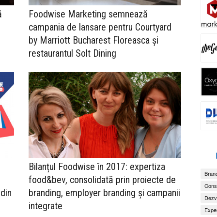
ă
Foodwise Marketing semnează
campania de lansare pentru Courtyard
by Marriott Bucharest Floreasca și
restaurantul Solt Dining
Bilanțul Foodwise în 2017: expertiza
Brand
food&bev, consolidată prin proiecte de
Consu
 din
branding, employer branding și campanii
Dezv
integrate
Exper