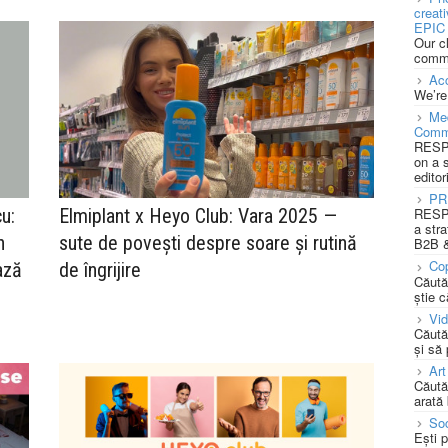
creat
EPIC 
Our c
commu
Acc
We’re
Med
Comm
RESPO
on a 
editor
PR
u:
Elmiplant x Heyo Club: Vara 2025 —
RESPO
a stra
n
sute de povești despre soare și rutină
B2B &
Cop
ază
de îngrijire
Căută
știe c
Vi
Căută
și să
Art
Căută
arată 
Soc
Ești 