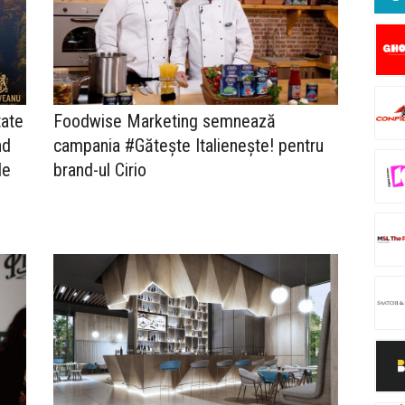
tate
Foodwise Marketing semnează
nd
campania #Gătește Italienește! pentru
de
brand-ul Cirio