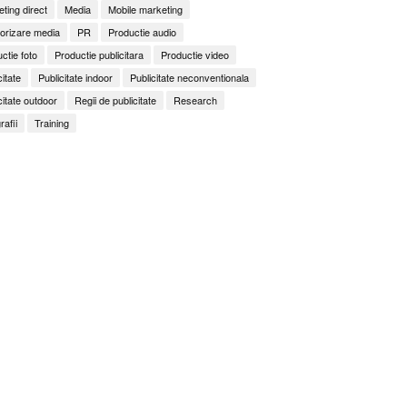
ting direct
Media
Mobile marketing
orizare media
PR
Productie audio
ctie foto
Productie publicitara
Productie video
citate
Publicitate indoor
Publicitate neconventionala
citate outdoor
Regii de publicitate
Research
rafii
Training