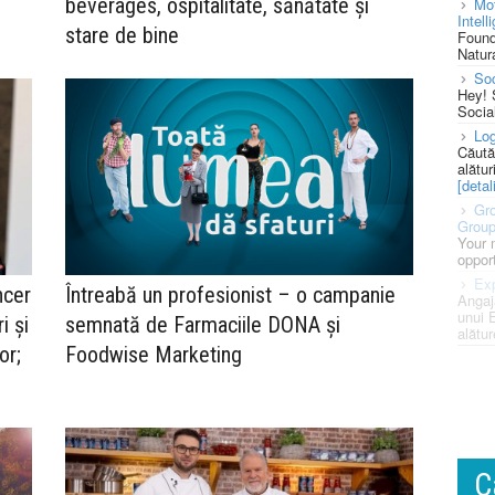
beverages, ospitalitate, sănătate și
Mot
Intell
stare de bine
Found
Natura
So
Hey! 
Socia
Log
Căută
alătur
[detali
Gro
Grou
Your 
opport
Exp
ncer
Întreabă un profesionist – o campanie
Angaj
unui 
i și
semnată de Farmaciile DONA și
alătur
or;
Foodwise Marketing
C