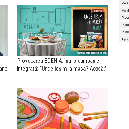
Marke
Monit
Produ
Publi
Publi
Tipog
Provocarea EDENIA, într-o campanie
oane
integrată: “Unde ieșim la masă? Acasă.”