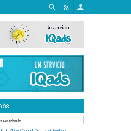
obs
to & Video Content Creator @ boutique -