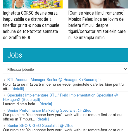
Inghetata CORSO devine sursa
[Cum se vinde filmul romanesc]
inepuizabila de distractie a
Monica Felea: Inca ne lovim de
tinerilor printr-o noua campanie
bariera filmului despre
nebuna de tot-tot-tot semnata
tigani/cersetori/mizerie/in care
de Graffiti BBDO
nu se intampla nimic
Jobs
BTL Account Manager Senior @ HexagonX (București)
Rolul ăsta se măsoară în ce nu se vede: proiectele care ies bine pentru
că...
[detalii]
Specialist Implementare BTL / Field Implementation Specialist @
HexagonX (București)
Lucrăm dintr-o hală...
[detalii]
Senior Performance Marketing Specialist @ Zitec
Our promise: You choose how you'll work with us: remote-first or at our
offices in Timpuri...
[detalii]
Senior SEO & GEO Specialist @ Zitec
Our promise: You choose how you'll work with us: remote-first or at our