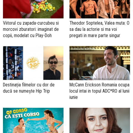
Viitorul cu zapada-curcubeu si
Theodor Soptelea, Valea muta: O
morcovi zburatori: imaginat de
sa dau la actorie si ma voi
copii, modelat cu Play-Doh
pregati in mare parte singur
Destinația filmelor cu dor de
McCann Erickson Romania ocupa
ducă se numește Hip Trip
locul intai in topul ADC*RO al lunii
iunie