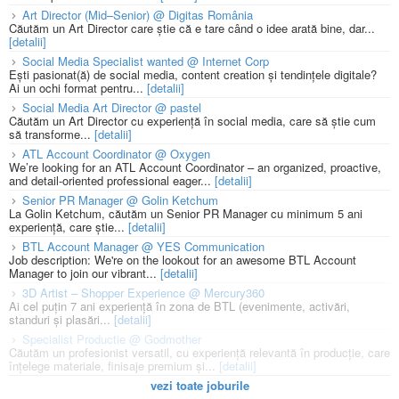
Art Director (Mid–Senior) @ Digitas România
Căutăm un Art Director care știe că e tare când o idee arată bine, dar...
[detalii]
Social Media Specialist wanted @ Internet Corp
Ești pasionat(ă) de social media, content creation și tendințele digitale?
Ai un ochi format pentru...
[detalii]
Social Media Art Director @ pastel
Căutăm un Art Director cu experiență în social media, care să știe cum
să transforme...
[detalii]
ATL Account Coordinator @ Oxygen
We’re looking for an ATL Account Coordinator – an organized, proactive,
and detail-oriented professional eager...
[detalii]
Senior PR Manager @ Golin Ketchum
La Golin Ketchum, căutăm un Senior PR Manager cu minimum 5 ani
experiență, care știe...
[detalii]
BTL Account Manager @ YES Communication
Job description: We're on the lookout for an awesome BTL Account
Manager to join our vibrant...
[detalii]
3D Artist – Shopper Experience @ Mercury360
Ai cel puțin 7 ani experiență în zona de BTL (evenimente, activări,
standuri și plasări...
[detalii]
Specialist Productie @ Godmother
Căutăm un profesionist versatil, cu experiență relevantă în producție, care
înțelege materiale, finisaje premium și...
[detalii]
vezi toate joburile