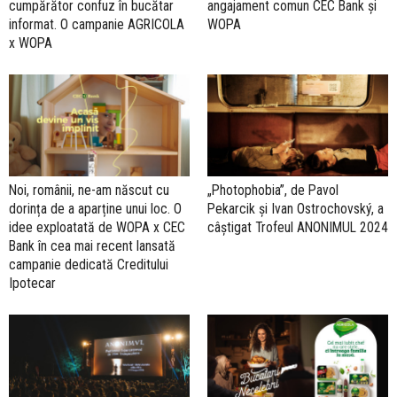
cumpărător confuz în bucătar
angajament comun CEC Bank și
informat. O campanie AGRICOLA
WOPA
x WOPA
Noi, românii, ne-am născut cu
„Photophobia”, de Pavol
dorința de a aparține unui loc. O
Pekarcik și Ivan Ostrochovský, a
idee exploatată de WOPA x CEC
câștigat Trofeul ANONIMUL 2024
Bank în cea mai recent lansată
campanie dedicată Creditului
Ipotecar