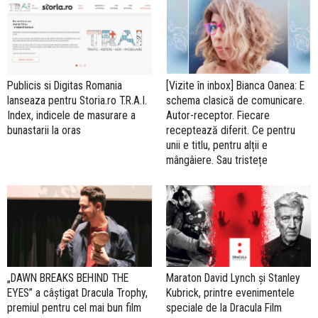
Publicis si Digitas Romania
[Vizite în inbox] Bianca Oanea: E
lanseaza pentru Storia.ro T.R.A.I.
schema clasică de comunicare.
Index, indicele de masurare a
Autor-receptor. Fiecare
bunastarii la oras
receptează diferit. Ce pentru
unii e titlu, pentru alții e
mângâiere. Sau tristețe
„DAWN BREAKS BEHIND THE
Maraton David Lynch și Stanley
EYES” a câștigat Dracula Trophy,
Kubrick, printre evenimentele
premiul pentru cel mai bun film
speciale de la Dracula Film