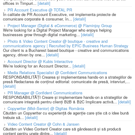
offices in Timpuri...
[detalii]
PR Account Executive @ TOTAL PR
În calitate de PR Account Executive, vei implementa proiecte de
comunicare corporate & consumer, în...
[detalii]
Project Manager (Digital & eCommerce) @ Flaminjoy Group
We're looking for a Digital Project Manager who enjoys helping
businesses grow through digital marketing...
[detalii]
Photo & Video Content Creator @ boutique - creative and
communications agency | Recruited by EPIC Business Human Strategy
Our client is a Bucharest based boutique - creative and communications
agency, driven by one...
[detalii]
Account Director @ Kubis Interactive
We’re looking for an Account Director...
[detalii]
Media Relations Specialist @ Confident Communications
RESPONSABILITĂȚI Crearea și implementarea hands-on a strategiilor de
presă Redactarea de conținut editorial: comunicate de presă, interviuri,...
[detalii]
PR Manager @ Confident Communications
RESPONSABILITĂȚI Creare și implementare hands-on a strategiilor de
comunicare integrată pentru clienți B2B & B2C Implicare activă...
[detalii]
Copywriter (Mid–Senior) @ Digitas România
Căutăm un Copywriter cu experiență de agenție care știe că o idee bună
trebuie să...
[detalii]
Video Content Creator @ Cohn & Jansen
Căutăm un Video Content Creator care să gândească și să producă
content pentru unele dintre...
[detalii]