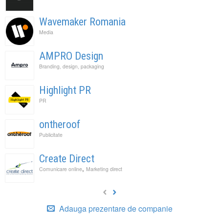
Wavemaker Romania
Media
AMPRO Design
Branding, design, packaging
Highlight PR
PR
ontheroof
Publicitate
Create Direct
,
Comunicare online
Marketing direct
Adauga prezentare de companie