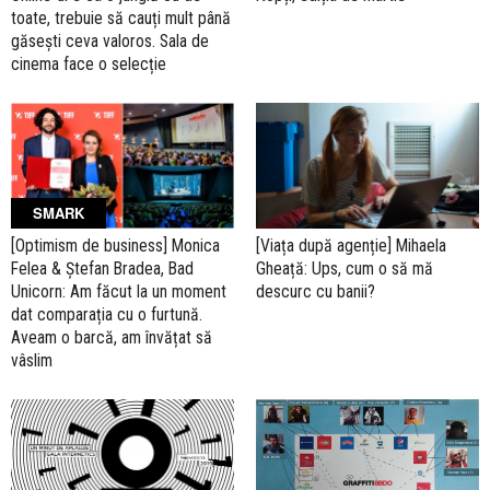
toate, trebuie să cauți mult până
găsești ceva valoros. Sala de
cinema face o selecție
SMARK
[Optimism de business] Monica
[Viața după agenție] Mihaela
Felea & Ștefan Bradea, Bad
Gheață: Ups, cum o să mă
Unicorn: Am făcut la un moment
descurc cu banii?
dat comparația cu o furtună.
Aveam o barcă, am învățat să
vâslim