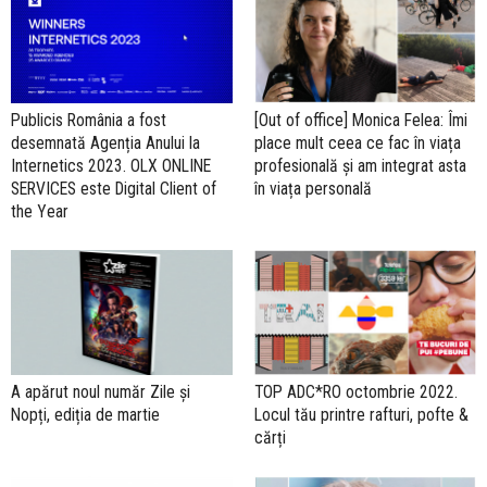
Publicis România a fost
[Out of office] Monica Felea: Îmi
desemnată Agenția Anului la
place mult ceea ce fac în viața
Internetics 2023. OLX ONLINE
profesională și am integrat asta
SERVICES este Digital Client of
în viața personală
the Year
A apărut noul număr Zile și
TOP ADC*RO octombrie 2022.
Nopți, ediția de martie
Locul tău printre rafturi, pofte &
cărți