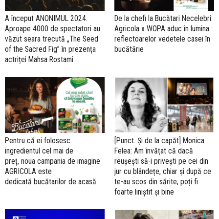
A început ANONIMUL 2024.
De la chefi la Bucătari Necelebri:
Aproape 4000 de spectatori au
Agricola x WOPA aduc în lumina
văzut seara trecută „The Seed
reflectoarelor vedetele casei în
of the Sacred Fig” în prezența
bucătărie
actriței Mahsa Rostami
Pentru că ei folosesc
[Punct. Și de la capăt] Monica
ingredientul cel mai de
Felea: Am învățat că dacă
preț, noua campania de imagine
reușești să-i privești pe cei din
AGRICOLA este
jur cu blândețe, chiar și după ce
dedicată bucătarilor de acasă
te-au scos din sărite, poți fi
foarte liniștit și bine