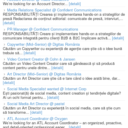
We’re looking for an Account Director...
[detalii]
Media Relations Specialist @ Confident Communications
RESPONSABILITĂȚI Crearea și implementarea hands-on a strategiilor de
presă Redactarea de conținut editorial: comunicate de presă, interviuri,...
[detalii]
PR Manager @ Confident Communications
RESPONSABILITĂȚI Creare și implementare hands-on a strategiilor de
comunicare integrată pentru clienți B2B & B2C Implicare activă...
[detalii]
Copywriter (Mid–Senior) @ Digitas România
Căutăm un Copywriter cu experiență de agenție care știe că o idee bună
trebuie să...
[detalii]
Video Content Creator @ Cohn & Jansen
Căutăm un Video Content Creator care să gândească și să producă
content pentru unele dintre...
[detalii]
Art Director (Mid–Senior) @ Digitas România
Căutăm un Art Director care știe că e tare când o idee arată bine, dar...
[detalii]
Social Media Specialist wanted @ Internet Corp
Ești pasionat(ă) de social media, content creation și tendințele digitale?
Ai un ochi format pentru...
[detalii]
Social Media Art Director @ pastel
Căutăm un Art Director cu experiență în social media, care să știe cum
să transforme...
[detalii]
ATL Account Coordinator @ Oxygen
We’re looking for an ATL Account Coordinator – an organized, proactive,
and detail-oriented professional eager...
[detalii]