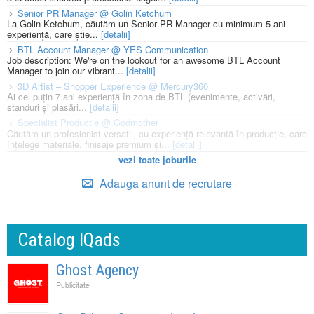
Senior PR Manager @ Golin Ketchum
La Golin Ketchum, căutăm un Senior PR Manager cu minimum 5 ani
experiență, care știe...
[detalii]
BTL Account Manager @ YES Communication
Job description: We're on the lookout for an awesome BTL Account
Manager to join our vibrant...
[detalii]
3D Artist – Shopper Experience @ Mercury360
Ai cel puțin 7 ani experiență în zona de BTL (evenimente, activări,
standuri și plasări...
[detalii]
Specialist Productie @ Godmother
Căutăm un profesionist versatil, cu experiență relevantă în producție, care
înțelege materiale, finisaje premium și...
[detalii]
vezi toate joburile
Adauga anunt de recrutare
Catalog IQads
Ghost Agency
Publicitate