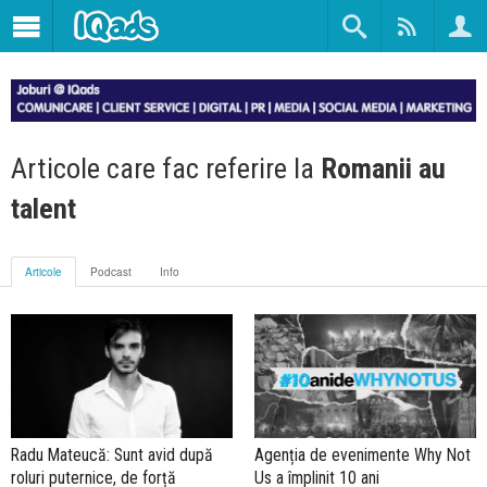
Articole care fac referire la
Romanii au
talent
Articole
Podcast
Info
Radu Mateucă: Sunt avid după
Agenția de evenimente Why Not
roluri puternice, de forță
Us a împlinit 10 ani