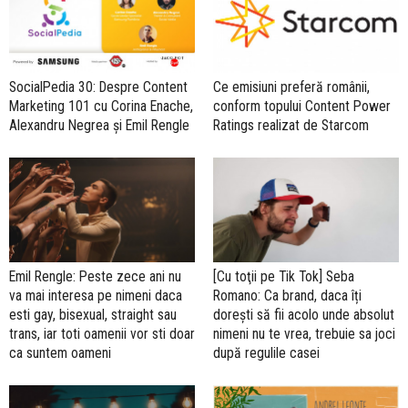
SocialPedia 30: Despre Content
Ce emisiuni preferă românii,
Marketing 101 cu Corina Enache,
conform topului Content Power
Alexandru Negrea și Emil Rengle
Ratings realizat de Starcom
Emil Rengle: Peste zece ani nu
[Cu toţii pe Tik Tok] Seba
va mai interesa pe nimeni daca
Romano: Ca brand, daca îți
esti gay, bisexual, straight sau
dorești să fii acolo unde absolut
trans, iar toti oamenii vor sti doar
nimeni nu te vrea, trebuie sa joci
ca suntem oameni
după regulile casei