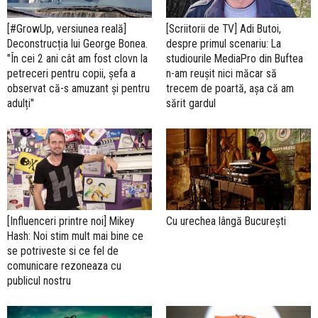
[#GrowUp, versiunea reală]
[Scriitorii de TV] Adi Butoi,
Deconstrucția lui George Bonea.
despre primul scenariu: La
"În cei 2 ani cât am fost clovn la
studiourile MediaPro din Buftea
petreceri pentru copii, șefa a
n-am reușit nici măcar să
observat că-s amuzant și pentru
trecem de poartă, așa că am
adulți"
sărit gardul
[Influenceri printre noi] Mikey
Cu urechea lângă București
Hash: Noi stim mult mai bine ce
se potriveste si ce fel de
comunicare rezoneaza cu
publicul nostru