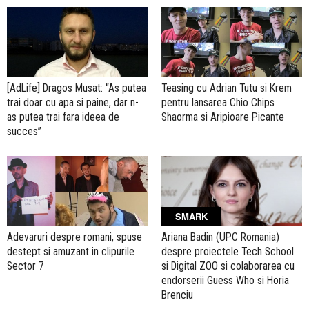
[AdLife] Dragos Musat: “As putea
Teasing cu Adrian Tutu si Krem
trai doar cu apa si paine, dar n-
pentru lansarea Chio Chips
as putea trai fara ideea de
Shaorma si Aripioare Picante
succes”
SMARK
Adevaruri despre romani, spuse
Ariana Badin (UPC Romania)
destept si amuzant in clipurile
despre proiectele Tech School
Sector 7
si Digital ZOO si colaborarea cu
endorserii Guess Who si Horia
Brenciu