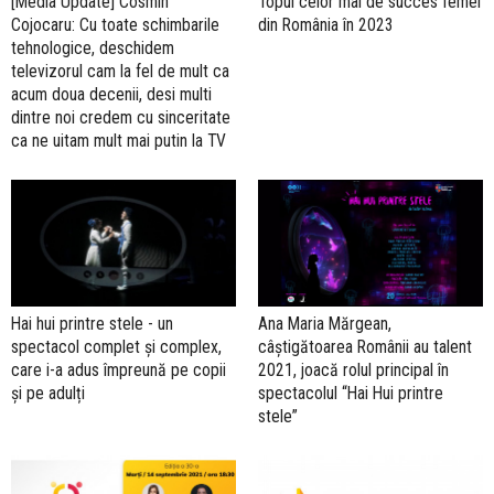
[Media Update] Cosmin
Topul celor mai de succes femei
Cojocaru: Cu toate schimbarile
din România în 2023
tehnologice, deschidem
televizorul cam la fel de mult ca
acum doua decenii, desi multi
dintre noi credem cu sinceritate
ca ne uitam mult mai putin la TV
Hai hui printre stele - un
Ana Maria Mărgean,
spectacol complet și complex,
câștigătoarea Românii au talent
care i-a adus împreună pe copii
2021, joacă rolul principal în
și pe adulți
spectacolul “Hai Hui printre
stele”