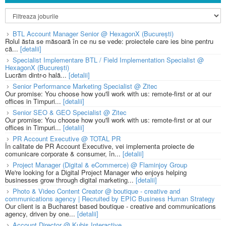
BTL Account Manager Senior @ HexagonX (București)
Rolul ăsta se măsoară în ce nu se vede: proiectele care ies bine pentru
că...
[detalii]
Specialist Implementare BTL / Field Implementation Specialist @
HexagonX (București)
Lucrăm dintr-o hală...
[detalii]
Senior Performance Marketing Specialist @ Zitec
Our promise: You choose how you'll work with us: remote-first or at our
offices in Timpuri...
[detalii]
Senior SEO & GEO Specialist @ Zitec
Our promise: You choose how you'll work with us: remote-first or at our
offices in Timpuri...
[detalii]
PR Account Executive @ TOTAL PR
În calitate de PR Account Executive, vei implementa proiecte de
comunicare corporate & consumer, în...
[detalii]
Project Manager (Digital & eCommerce) @ Flaminjoy Group
We're looking for a Digital Project Manager who enjoys helping
businesses grow through digital marketing...
[detalii]
Photo & Video Content Creator @ boutique - creative and
communications agency | Recruited by EPIC Business Human Strategy
Our client is a Bucharest based boutique - creative and communications
agency, driven by one...
[detalii]
Account Director @ Kubis Interactive