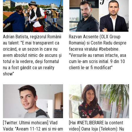
Adrian Batista, regizorul Românii
Razvan Acsente (OLX Group
au talent: ”E mai transparent ca
Romania) si Costin Radu despre
oricând, e un sezon în care nu
facerea viralului #bebebine.
avem absolut nimic de ascuns și
"Versurile au ramas intacte, asa
totul e la vedere, deși formatul
cum le-am scris initial. 9 din 10
nu a fost gândit ca un reality
clienti le-ar fi modificat"
show”
[Twitter. Ultimii mohicani] Vlad
[Hai #NETLIBERARE la content
Vaida: "Aveam 11-12 ani si mi-am
video] Oana Ioja (Telekom): Nu