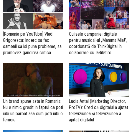
[Romania pe YouTube] Vlad
Culisele campaniei digitale
Grigorescu: Incerc sa fac
pentru musical-ul „Mamma Mia!”,
oamenii sa isi puna probleme, sa
coordonată de ThinkDigital în
promovez gandirea critica
colaborare cu IaBilet.ro
Un brand spune asta in Romania:
Lucia Antal (Marketing Director,
Nu e nimic gresit in faptul ca poti
ProTV): Cred că digitalul a ajutat
iubi un barbat asa cum poti iubi o
televiziunea și televiziunea a
femeie
ajutat digitalul