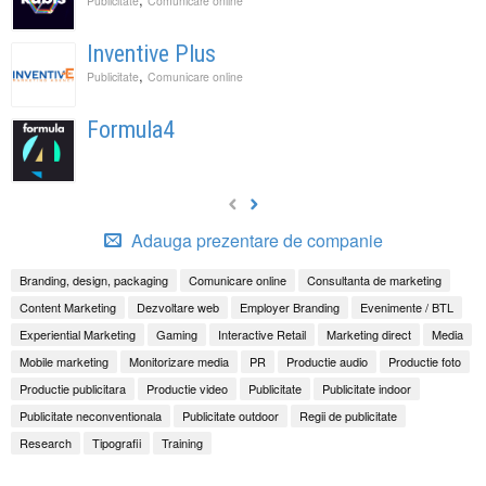
Publicitate
Comunicare online
Inventive Plus
,
Publicitate
Comunicare online
Formula4
Adauga prezentare de companie
Branding, design, packaging
Comunicare online
Consultanta de marketing
Content Marketing
Dezvoltare web
Employer Branding
Evenimente / BTL
Experiential Marketing
Gaming
Interactive Retail
Marketing direct
Media
Mobile marketing
Monitorizare media
PR
Productie audio
Productie foto
Productie publicitara
Productie video
Publicitate
Publicitate indoor
Publicitate neconventionala
Publicitate outdoor
Regii de publicitate
Research
Tipografii
Training