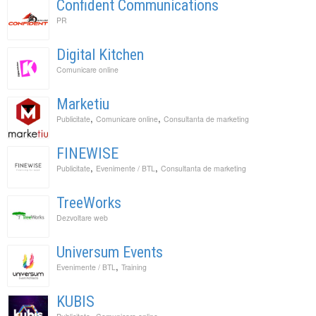
Confident Communications
PR
Digital Kitchen
Comunicare online
Marketiu
,
,
Publicitate
Comunicare online
Consultanta de marketing
FINEWISE
,
,
Publicitate
Evenimente / BTL
Consultanta de marketing
TreeWorks
Dezvoltare web
Universum Events
,
Evenimente / BTL
Training
KUBIS
,