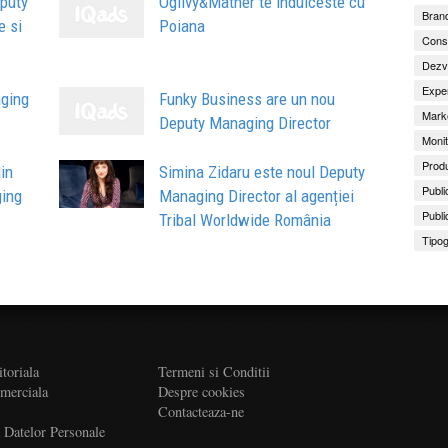
eputy
Ogilvy&Mather te indulceste cu
Brand
e si
Poiana
Consu
Dezv
Exper
ging
Funky Business are un nou
Marke
Deputy Managing Director
Monit
Produ
in
Simina Zidaru este noul Deputy
Publi
ging
Managing Director al agenției
Publi
Tribal Worldwide România
Tipog
itoriala
Termeni si Conditii
omerciala
Despre cookies
Contacteaza-ne
a Datelor Personale