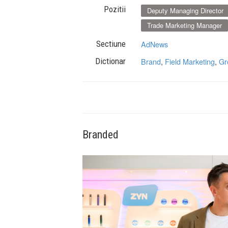
Pozitii
Deputy Managing Director
Trade Marketing Manager
Sectiune
AdNews
Dictionar
Brand
,
Field Marketing
,
Gr
Branded