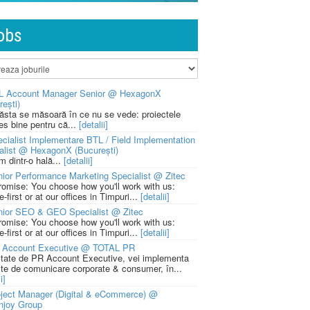
obs
L Account Manager Senior @ HexagonX
rești)
 ăsta se măsoară în ce nu se vede: proiectele
ies bine pentru că...
[detalii]
cialist Implementare BTL / Field Implementation
alist @ HexagonX (București)
m dintr-o hală...
[detalii]
ior Performance Marketing Specialist @ Zitec
romise: You choose how you'll work with us:
-first or at our offices in Timpuri...
[detalii]
nior SEO & GEO Specialist @ Zitec
romise: You choose how you'll work with us:
-first or at our offices in Timpuri...
[detalii]
 Account Executive @ TOTAL PR
litate de PR Account Executive, vei implementa
cte de comunicare corporate & consumer, în...
i]
ject Manager (Digital & eCommerce) @
njoy Group