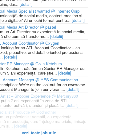
bine, dar...
[detalii]
ial Media Specialist wanted @ Internet Corp
pasionat(ă) de social media, content creation și
țele digitale? Ai un ochi format pentru...
[detalii]
ial Media Art Director @ pastel
m un Art Director cu experiență în social media,
să știe cum să transforme...
[detalii]
L Account Coordinator @ Oxygen
 looking for an ATL Account Coordinator – an
zed, proactive, and detail-oriented professional
...
[detalii]
nior PR Manager @ Golin Ketchum
lin Ketchum, căutăm un Senior PR Manager cu
um 5 ani experiență, care știe...
[detalii]
L Account Manager @ YES Communication
escription: We're on the lookout for an awesome
ccount Manager to join our vibrant...
[detalii]
Artist – Shopper Experience @ Mercury360
l puțin 7 ani experiență în zona de BTL
mente, activări, standuri și plasări...
[detalii]
cialist Productie @ Godmother
m un profesionist versatil, cu experiență
ntă în producție, care înțelege materiale, finisaje
um și...
[detalii]
vezi toate joburile