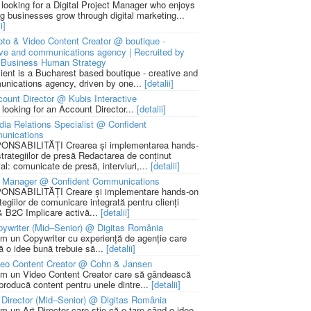
 looking for a Digital Project Manager who enjoys
ng businesses grow through digital marketing...
i]
to & Video Content Creator @ boutique -
ive and communications agency | Recruited by
Business Human Strategy
lient is a Bucharest based boutique - creative and
nications agency, driven by one...
[detalii]
ount Director @ Kubis Interactive
 looking for an Account Director...
[detalii]
ia Relations Specialist @ Confident
unications
NSABILITĂȚI Crearea și implementarea hands-
strategiilor de presă Redactarea de conținut
ial: comunicate de presă, interviuri,...
[detalii]
 Manager @ Confident Communications
NSABILITĂȚI Creare și implementare hands-on
tegiilor de comunicare integrată pentru clienți
 B2C Implicare activă...
[detalii]
ywriter (Mid–Senior) @ Digitas România
m un Copywriter cu experiență de agenție care
ă o idee bună trebuie să...
[detalii]
deo Content Creator @ Cohn & Jansen
m un Video Content Creator care să gândească
 producă content pentru unele dintre...
[detalii]
 Director (Mid–Senior) @ Digitas România
m un Art Director care știe că e tare când o idee