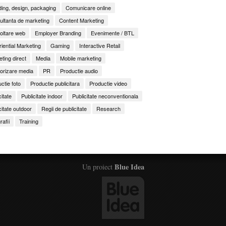
ing, design, packaging
Comunicare online
ltanta de marketing
Content Marketing
oltare web
Employer Branding
Evenimente / BTL
iential Marketing
Gaming
Interactive Retail
ting direct
Media
Mobile marketing
orizare media
PR
Productie audio
ctie foto
Productie publicitara
Productie video
citate
Publicitate indoor
Publicitate neconventionala
citate outdoor
Regii de publicitate
Research
rafii
Training
Blue Idea
Un proiect