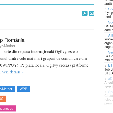
arată 
Soc
Ești 
tendin
Soc
Căută
care 
AT
up România
We’re
organi
vy&Mather
eager
parte din rețeaua internațională Ogilvy, este o
Se
La Go
nul dintre cele mai mari grupuri de comunicare din
minim
PPGY). Pe piața locală, Ogilvy creează platforme
BT
Job d
..
vezi detalii »
BTL A
3D 
Ai ce
(eveni
y&Mather
WPP
Spe
Căută
BC
releva
premi
usanescu