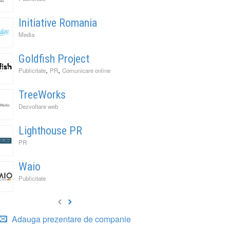
Initiative Romania
Media
Goldfish Project
,
,
Publicitate
PR
Comunicare online
TreeWorks
Dezvoltare web
It Back, Pepsi! Nostalgia anilor 2000 devine o experi
rile nu mai concurează prin experiențe. Concurează 
ess to Human. Cum construiește George Brand Love 
Lighthouse PR
PR
enență
ități
Waio
Publicitate
Adauga prezentare de companie