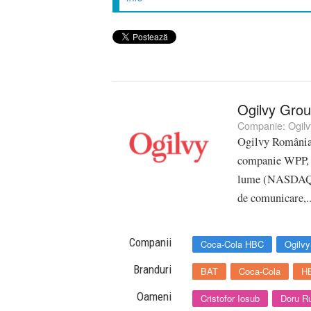
Ogilvy Gro
Companie:
Ogil
Ogilvy România, 
companie WPP, u
lume (NASDAQ:W
de comunicare,.
Companii
Coca-Cola HBC
Ogilv
Branduri
BAT
Coca-Cola
H
Oameni
Cristofor Iosub
Doru R