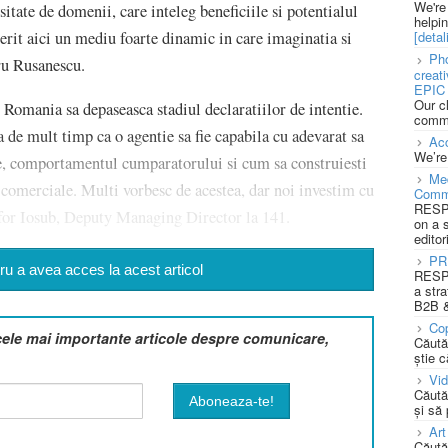
We're
sitate de domenii, care inteleg beneficiile si potentialul
helpi
erit aici un mediu foarte dinamic in care imaginatia si
[detali
Pho
oru Rusanescu.
creat
EPIC 
Our c
Romania sa depaseasca stadiul declaratiilor de intentie.
commu
a de mult timp ca o agentie sa fie capabila cu adevarat sa
Acc
We’re
e, comportamentul cumparatorului si cum sa construiesti
Med
 comerciale. Multi vorbesc de acestea, dar noi investim cu
Comm
RESPO
tofor Iosub, Deputy Managing Director la 141.
on a 
editor
PR
u a avea acces la acest articol
RESPO
a stra
B2B &
Cop
cele mai importante articole despre comunicare,
Căută
știe c
Vi
Căută
și să
Art
Căută