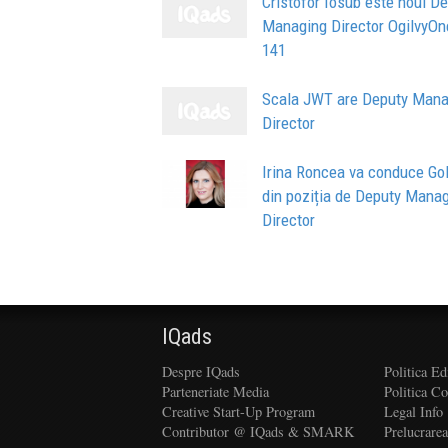
Cristofor Iosub este noul D
Managing Director OgilvyOn
141
Scala JWT are Deputy Mana
Director
Irina Roncea va conduce Gol
din poziția de Deputy Mana
Director
IQads
Despre IQads
Politica Ed
Parteneriate Media
Politica C
Creative Start-Up Program
Legal Info
Contributor @ IQads & SMARK
Prelucrare