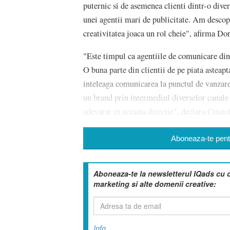
puternic si de asemenea clienti dintr-o diver
unei agentii mari de publicitate. Am descop
creativitatea joaca un rol cheie", afirma D
"Este timpul ca agentiile de comunicare din 
O buna parte din clientii de pe piata asteapt
inteleaga comunicarea la punctul de vanzar
un brand prin intermediul diverselor canale
adevarat in aceasta directie", declara Cris
Aboneaza-te pentr
Aboneaza-te la newsletterul IQads cu 
marketing si alte domenii creative:
Info