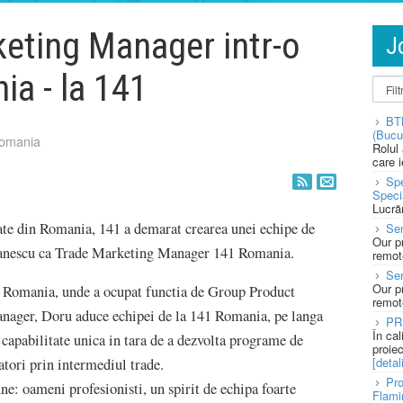
eting Manager intr-o
J
ia - la 141
BT
(Bucu
omania
Rolul
care 
Spe
Speci
Lucră
tate din Romania, 141 a demarat crearea unei echipe de
Sen
Our p
sanescu ca Trade Marketing Manager 141 Romania.
remote
Se
Our p
 Romania, unde a ocupat functia de Group Product
remote
anager, Doru aduce echipei de la 141 Romania, pe langa
PR
În ca
o capabilitate unica in tara de a dezvolta programe de
proie
[detali
tori prin intermediul trade.
Pro
: oameni profesionisti, un spirit de echipa foarte
Flami