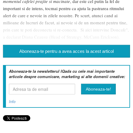
momentul cafelei prajite si macinate
, dar este cel putin la fel de
important si de intens, tocmai pentru ca ajuta la pastrarea ritmului
alert de care e nevoie in zilele noastre. Pe scurt, atunci cand ai
milioane de lucruri de facut, ai nevoie si de un moment pentru tine,
prin care te poti deconecta si re-conecta. Si aici intervine Doncafe",
a declarat Diana Ceausu (Head of Strategy, McCann Erickson).
Aboneaza-te pentru a avea acces la acest articol
Aboneaza-te la newsletterul IQads cu cele mai importante
articole despre comunicare, marketing si alte domenii creative:
Info