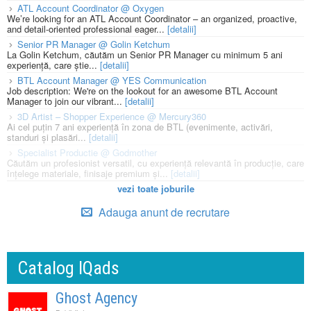
ATL Account Coordinator @ Oxygen
We’re looking for an ATL Account Coordinator – an organized, proactive,
and detail-oriented professional eager...
[detalii]
Senior PR Manager @ Golin Ketchum
La Golin Ketchum, căutăm un Senior PR Manager cu minimum 5 ani
experiență, care știe...
[detalii]
BTL Account Manager @ YES Communication
Job description: We're on the lookout for an awesome BTL Account
Manager to join our vibrant...
[detalii]
3D Artist – Shopper Experience @ Mercury360
Ai cel puțin 7 ani experiență în zona de BTL (evenimente, activări,
standuri și plasări...
[detalii]
Specialist Productie @ Godmother
Căutăm un profesionist versatil, cu experiență relevantă în producție, care
înțelege materiale, finisaje premium și...
[detalii]
vezi toate joburile
Adauga anunt de recrutare
Catalog IQads
Ghost Agency