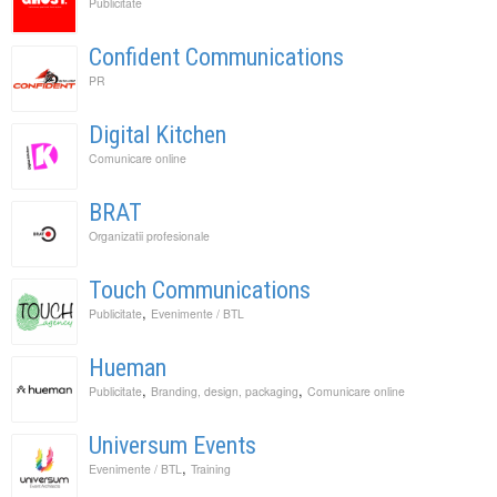
Publicitate
Confident Communications
PR
Digital Kitchen
Comunicare online
BRAT
Organizatii profesionale
Touch Communications
,
Publicitate
Evenimente / BTL
Hueman
,
,
Publicitate
Branding, design, packaging
Comunicare online
Universum Events
,
Evenimente / BTL
Training