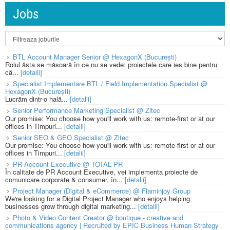
Jobs
BTL Account Manager Senior @ HexagonX (București)
Rolul ăsta se măsoară în ce nu se vede: proiectele care ies bine pentru
că...
[detalii]
Specialist Implementare BTL / Field Implementation Specialist @
HexagonX (București)
Lucrăm dintr-o hală...
[detalii]
Senior Performance Marketing Specialist @ Zitec
Our promise: You choose how you'll work with us: remote-first or at our
offices in Timpuri...
[detalii]
Senior SEO & GEO Specialist @ Zitec
Our promise: You choose how you'll work with us: remote-first or at our
offices in Timpuri...
[detalii]
PR Account Executive @ TOTAL PR
În calitate de PR Account Executive, vei implementa proiecte de
comunicare corporate & consumer, în...
[detalii]
Project Manager (Digital & eCommerce) @ Flaminjoy Group
We're looking for a Digital Project Manager who enjoys helping
businesses grow through digital marketing...
[detalii]
Photo & Video Content Creator @ boutique - creative and
communications agency | Recruited by EPIC Business Human Strategy