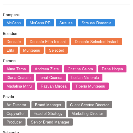
Companii
McCann
McCann PR
Strauss
Strauss Romania
Branduri
Doncafe
Doncafe Elita Instant
Doncafe Selected Instant
Elita
Munteanu
Selected
Oameni
Alina Tarba
Andreea Zlate
Cristina Calota
Dana Hogea
Diana Ceausu
Ionut Coanda
Lucian Nistoroiu
Madalina Mitru
Razvan Mircea
Tiberiu Munteanu
Pozitii
Art Director
Brand Manager
Client Service Director
Copywriter
Head of Strategy
Marketing Director
Producer
Senior Brand Manager
Subiecte