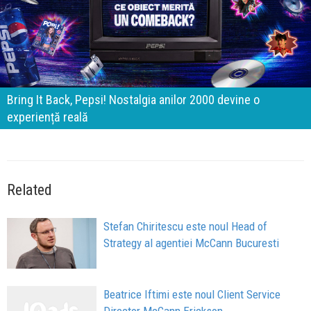
Brandurile nu mai concurează prin experiențe. Conc
prin apartenență
Related
Stefan Chiritescu este noul Head of
Strategy al agentiei McCann Bucuresti
Beatrice Iftimi este noul Client Service
Director McCann Erickson