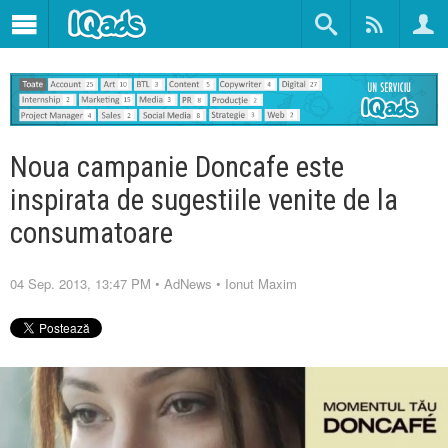
Noua campanie Doncafe este
inspirata de sugestiile venite de la
consumatoare
04 Sep. 2013, 13:47 PM
•
AdNews
•
Ionut Maxim