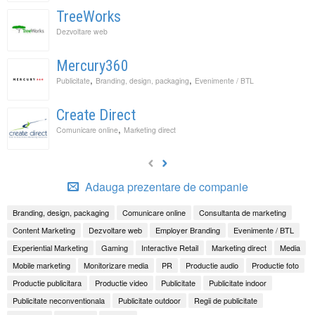
TreeWorks
Dezvoltare web
Mercury360
,
,
Publicitate
Branding, design, packaging
Evenimente / BTL
Create Direct
,
Comunicare online
Marketing direct
Adauga prezentare de companie
Branding, design, packaging
Comunicare online
Consultanta de marketing
Content Marketing
Dezvoltare web
Employer Branding
Evenimente / BTL
Experiential Marketing
Gaming
Interactive Retail
Marketing direct
Media
Mobile marketing
Monitorizare media
PR
Productie audio
Productie foto
Productie publicitara
Productie video
Publicitate
Publicitate indoor
Publicitate neconventionala
Publicitate outdoor
Regii de publicitate