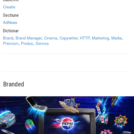
Creatie
Sectiune
AdNews
Dictionar
Brand
,
Brand Manager
,
Cinema
,
Copywriter
,
HTTP
,
Marketing
,
Media
,
Premium
,
Produs
,
Service
Branded