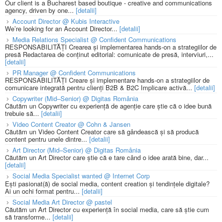
Our client is a Bucharest based boutique - creative and communications
agency, driven by one...
[detalii]
Account Director @ Kubis Interactive
We’re looking for an Account Director...
[detalii]
Media Relations Specialist @ Confident Communications
RESPONSABILITĂȚI Crearea și implementarea hands-on a strategiilor de
presă Redactarea de conținut editorial: comunicate de presă, interviuri,...
[detalii]
PR Manager @ Confident Communications
RESPONSABILITĂȚI Creare și implementare hands-on a strategiilor de
comunicare integrată pentru clienți B2B & B2C Implicare activă...
[detalii]
Copywriter (Mid–Senior) @ Digitas România
Căutăm un Copywriter cu experiență de agenție care știe că o idee bună
trebuie să...
[detalii]
Video Content Creator @ Cohn & Jansen
Căutăm un Video Content Creator care să gândească și să producă
content pentru unele dintre...
[detalii]
Art Director (Mid–Senior) @ Digitas România
Căutăm un Art Director care știe că e tare când o idee arată bine, dar...
[detalii]
Social Media Specialist wanted @ Internet Corp
Ești pasionat(ă) de social media, content creation și tendințele digitale?
Ai un ochi format pentru...
[detalii]
Social Media Art Director @ pastel
Căutăm un Art Director cu experiență în social media, care să știe cum
să transforme...
[detalii]