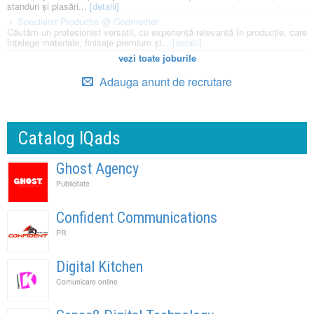
standuri și plasări...
[detalii]
Specialist Productie @ Godmother
Căutăm un profesionist versatil, cu experiență relevantă în producție, care
înțelege materiale, finisaje premium și...
[detalii]
vezi toate joburile
Adauga anunt de recrutare
Catalog IQads
Ghost Agency
Publicitate
Confident Communications
PR
Digital Kitchen
Comunicare online