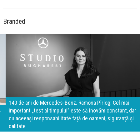
Branded
140 de ani de Mercedes-Benz. Ramona Pîrlog: Cel mai
important „test al timpului” este să inovăm constant, dar
cu aceeași responsabilitate față de oameni, siguranță și
calitate