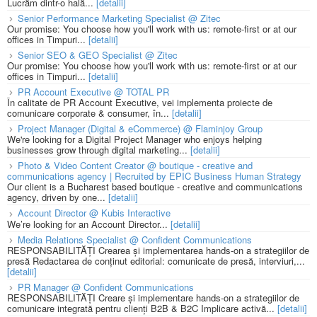
Lucrăm dintr-o hală...
[detalii]
Senior Performance Marketing Specialist @ Zitec
Our promise: You choose how you'll work with us: remote-first or at our
offices in Timpuri...
[detalii]
Senior SEO & GEO Specialist @ Zitec
Our promise: You choose how you'll work with us: remote-first or at our
offices in Timpuri...
[detalii]
PR Account Executive @ TOTAL PR
În calitate de PR Account Executive, vei implementa proiecte de
comunicare corporate & consumer, în...
[detalii]
Project Manager (Digital & eCommerce) @ Flaminjoy Group
We're looking for a Digital Project Manager who enjoys helping
businesses grow through digital marketing...
[detalii]
Photo & Video Content Creator @ boutique - creative and
communications agency | Recruited by EPIC Business Human Strategy
Our client is a Bucharest based boutique - creative and communications
agency, driven by one...
[detalii]
Account Director @ Kubis Interactive
We’re looking for an Account Director...
[detalii]
Media Relations Specialist @ Confident Communications
RESPONSABILITĂȚI Crearea și implementarea hands-on a strategiilor de
presă Redactarea de conținut editorial: comunicate de presă, interviuri,...
[detalii]
PR Manager @ Confident Communications
RESPONSABILITĂȚI Creare și implementare hands-on a strategiilor de
comunicare integrată pentru clienți B2B & B2C Implicare activă...
[detalii]