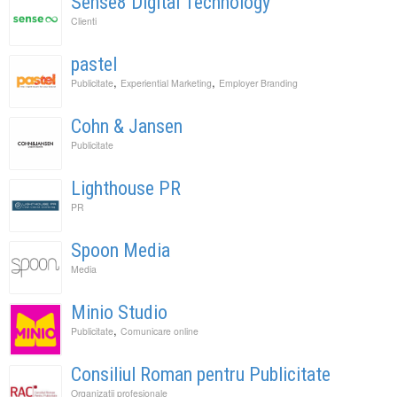
Sense8 Digital Technology
Clienti
pastel
,
,
Publicitate
Experiential Marketing
Employer Branding
Cohn & Jansen
Publicitate
Lighthouse PR
PR
Spoon Media
Media
Minio Studio
,
Publicitate
Comunicare online
Consiliul Roman pentru Publicitate
Organizatii profesionale