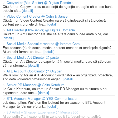
Copywriter (Mid–Senior) @ Digitas România
Căutăm un Copywriter cu experiență de agenție care știe că o idee bună
trebuie să...
[detalii]
Video Content Creator @ Cohn & Jansen
Căutăm un Video Content Creator care să gândească și să producă
content pentru unele dintre...
[detalii]
Art Director (Mid–Senior) @ Digitas România
Căutăm un Art Director care știe că e tare când o idee arată bine, dar...
[detalii]
Social Media Specialist wanted @ Internet Corp
Ești pasionat(ă) de social media, content creation și tendințele digitale?
Ai un ochi format pentru...
[detalii]
Social Media Art Director @ pastel
Căutăm un Art Director cu experiență în social media, care să știe cum
să transforme...
[detalii]
ATL Account Coordinator @ Oxygen
We’re looking for an ATL Account Coordinator – an organized, proactive,
and detail-oriented professional eager...
[detalii]
Senior PR Manager @ Golin Ketchum
La Golin Ketchum, căutăm un Senior PR Manager cu minimum 5 ani
experiență, care știe...
[detalii]
BTL Account Manager @ YES Communication
Job description: We're on the lookout for an awesome BTL Account
Manager to join our vibrant...
[detalii]
3D Artist – Shopper Experience @ Mercury360
Ai cel puțin 7 ani experiență în zona de BTL (evenimente, activări,