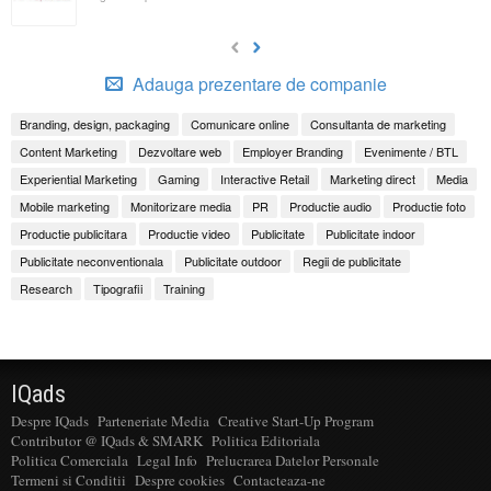
Adauga prezentare de companie
Branding, design, packaging
Comunicare online
Consultanta de marketing
Content Marketing
Dezvoltare web
Employer Branding
Evenimente / BTL
Experiential Marketing
Gaming
Interactive Retail
Marketing direct
Media
Mobile marketing
Monitorizare media
PR
Productie audio
Productie foto
Productie publicitara
Productie video
Publicitate
Publicitate indoor
Publicitate neconventionala
Publicitate outdoor
Regii de publicitate
Research
Tipografii
Training
IQads
Despre IQads
Parteneriate Media
Creative Start-Up Program
Contributor @ IQads & SMARK
Politica Editoriala
Politica Comerciala
Legal Info
Prelucrarea Datelor Personale
Termeni si Conditii
Despre cookies
Contacteaza-ne