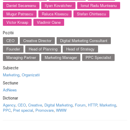
Daniel Secareanu
Ilyan Kovatchev
Ionut Radu Munteanu
Mugur Patrascu
Raluca Kisescu
Stefan Chiritescu
Victor Knaap
Vladimir Oane
Pozitii
CEO
Creative Director
Digital Marketing Consultant
Founder
Head of Planning
Head of Strategy
Managing Partner
Marketing Manager
PPC Specialist
Subiecte
Marketing
,
Organizatii
Sectiune
AdNews
Dictionar
Agency
,
CEO
,
Creative
,
Digital Marketing
,
Forum
,
HTTP
,
Marketing
,
PPC
,
Pret special
,
Promovare
,
WWW