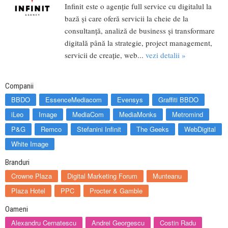
Infinit este o agenţie full service cu digitalul la
bază și care oferă servicii la cheie de la
consultanță, analiză de business și transformare
digitală până la strategie, project management,
servicii de creație, web...
vezi detalii »
Companii
BBDO
EssenceMediacom
Evensys
Graffiti BBDO
iLeo
Image
MediaCom
MediaMonks
Metromind
P&G
Remco
Stefanini Infinit
The Geeks
WebDigital
White Image
Branduri
Crowne Plaza
Digital Marketing Forum
Munteanu
Plaza Hotel
PPC
Procter & Gamble
Oameni
Alexandru Cernatescu
Andrei Georgescu
Costin Radu