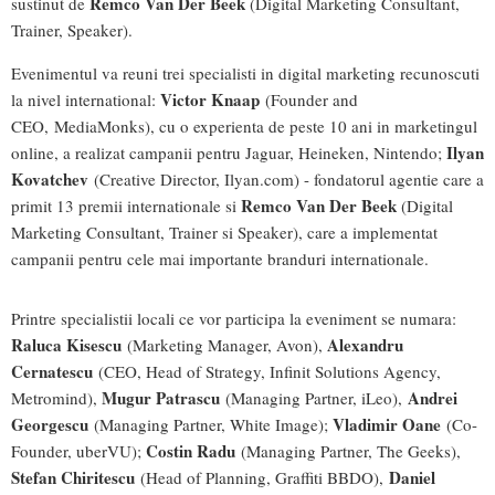
Remco Van Der Beek
sustinut de
(Digital Marketing Consultant,
Trainer, Speaker).
Evenimentul va reuni trei specialisti in digital marketing recunoscuti
Victor Knaap
la nivel international:
(Founder and
CEO, MediaMonks), cu o experienta de peste 10 ani in marketingul
Ilyan
online, a realizat campanii pentru Jaguar, Heineken, Nintendo;
Kovatchev
(Creative Director, Ilyan.com) - fondatorul agentie care a
Remco Van Der Beek
primit 13 premii internationale si
(Digital
Marketing Consultant, Trainer si Speaker), care a implementat
campanii pentru cele mai importante branduri internationale.
Printre specialistii locali ce vor participa la eveniment se numara:
Raluca Kisescu
Alexandru
(Marketing Manager, Avon),
Cernatescu
(CEO, Head of Strategy, Infinit Solutions Agency,
Mugur Patrascu
Andrei
Metromind),
(Managing Partner, iLeo),
Georgescu
Vladimir Oane
(Managing Partner, White Image);
(Co-
Costin Radu
Founder, uberVU);
(Managing Partner, The Geeks),
Stefan Chiritescu
Daniel
(Head of Planning, Graffiti BBDO),