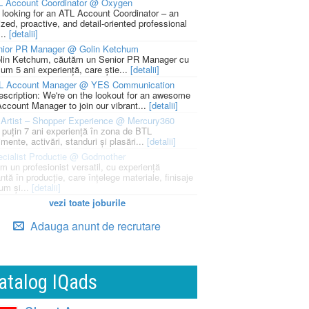
L Account Coordinator @ Oxygen
 looking for an ATL Account Coordinator – an
zed, proactive, and detail-oriented professional
...
[detalii]
nior PR Manager @ Golin Ketchum
lin Ketchum, căutăm un Senior PR Manager cu
um 5 ani experiență, care știe...
[detalii]
L Account Manager @ YES Communication
escription: We're on the lookout for an awesome
ccount Manager to join our vibrant...
[detalii]
Artist – Shopper Experience @ Mercury360
l puțin 7 ani experiență în zona de BTL
mente, activări, standuri și plasări...
[detalii]
cialist Productie @ Godmother
m un profesionist versatil, cu experiență
ntă în producție, care înțelege materiale, finisaje
um și...
[detalii]
vezi toate joburile
Adauga anunt de recrutare
atalog IQads