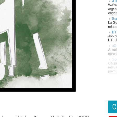
AT
We’re
organi
eager
Se
La Go
minim
BT
Job d
BTL A
3D 
Ai ce
(eveni
Spe
Căută
releva
premi
C
e la crezul lui Jean-Remy von Matt, Fondator JUNG v.