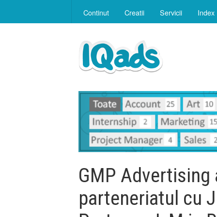
Continut
Creatii
Servicii
Index
GMP Advertising a
parteneriatul cu 