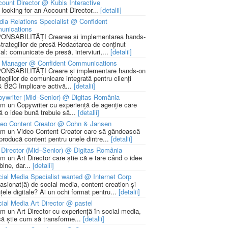
ount Director @ Kubis Interactive
 looking for an Account Director...
[detalii]
ia Relations Specialist @ Confident
unications
NSABILITĂȚI Crearea și implementarea hands-
strategiilor de presă Redactarea de conținut
ial: comunicate de presă, interviuri,...
[detalii]
 Manager @ Confident Communications
NSABILITĂȚI Creare și implementare hands-on
tegiilor de comunicare integrată pentru clienți
 B2C Implicare activă...
[detalii]
ywriter (Mid–Senior) @ Digitas România
m un Copywriter cu experiență de agenție care
ă o idee bună trebuie să...
[detalii]
deo Content Creator @ Cohn & Jansen
m un Video Content Creator care să gândească
 producă content pentru unele dintre...
[detalii]
 Director (Mid–Senior) @ Digitas România
m un Art Director care știe că e tare când o idee
bine, dar...
[detalii]
ial Media Specialist wanted @ Internet Corp
pasionat(ă) de social media, content creation și
țele digitale? Ai un ochi format pentru...
[detalii]
ial Media Art Director @ pastel
m un Art Director cu experiență în social media,
să știe cum să transforme...
[detalii]