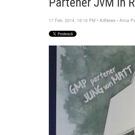
Partener JvM in 
17 Feb. 2014, 18:16 PM
•
AdNews
•
Anca P