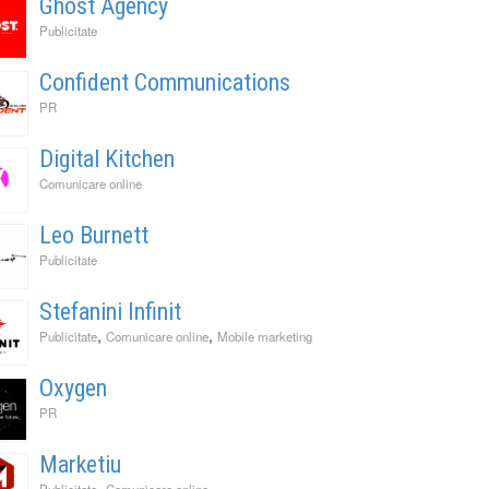
Ghost Agency
Publicitate
Confident Communications
PR
Digital Kitchen
Comunicare online
Leo Burnett
Publicitate
Stefanini Infinit
,
,
Publicitate
Comunicare online
Mobile marketing
Oxygen
PR
Marketiu
,
,
Publicitate
Comunicare online