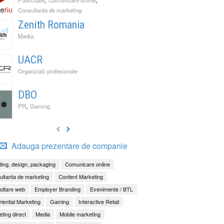
Consultanta de marketing
Zenith Romania
Media
UACR
Organizatii profesionale
DBO
,
PR
Gaming
Adauga prezentare de companie
ing, design, packaging
Comunicare online
ltanta de marketing
Content Marketing
oltare web
Employer Branding
Evenimente / BTL
iential Marketing
Gaming
Interactive Retail
ting direct
Media
Mobile marketing