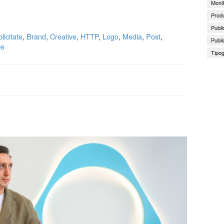
Monit
Produ
Publi
licitate
,
Brand
,
Creative
,
HTTP
,
Logo
,
Media
,
Post
,
Publi
be
Tipog