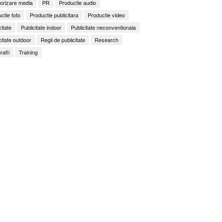
orizare media
PR
Productie audio
ctie foto
Productie publicitara
Productie video
citate
Publicitate indoor
Publicitate neconventionala
citate outdoor
Regii de publicitate
Research
rafii
Training