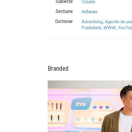
Subiecte
Creatie
Sectiune
AdNews
Dictionar
Advertising
,
Agentie de pub
Publicitate
,
WWW
,
YouTu
Branded