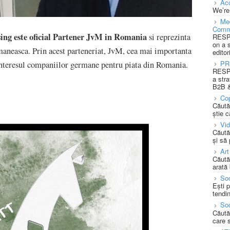
Acc
We’re
Med
Comm
ng este oficial Partener JvM in Romania
si reprezinta
RESPO
on a 
omaneasca. Prin acest parteneriat, JvM, cea mai importanta
editor
PR
 interesul companiilor germane pentru piata din Romania.
RESPO
a stra
B2B &
Cop
Căută
știe c
Vi
Căută
și să
Art
Căută
arată 
Soc
Ești 
tendin
Soc
Căută
care 