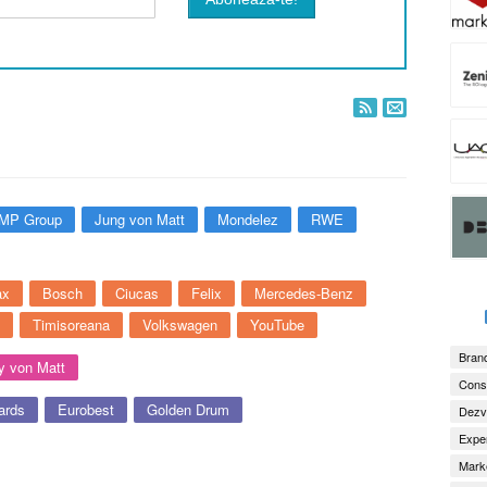
MP Group
Jung von Matt
Mondelez
RWE
ax
Bosch
Ciucas
Felix
Mercedes-Benz
Timisoreana
Volkswagen
YouTube
Brand
 von Matt
Consu
ards
Eurobest
Golden Drum
Dezv
Exper
Marke