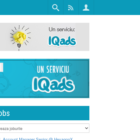
obs
L Account Manager Senior @ HexagonX