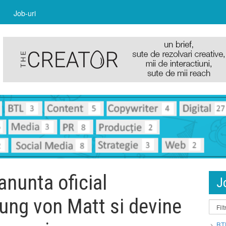
Job-uri
nunta oficial
J
Jung von Matt si devine
BT