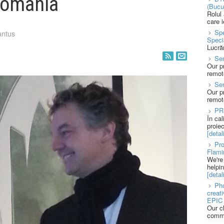
Romania
(Bucu
Rolul
care 
Spe
antus
Speci
Lucră
Sen
Our p
remote
Se
Our p
remote
PR
În ca
proie
[detali
Pro
Flami
We're
helpi
[detali
Pho
creat
EPIC 
Our c
commu