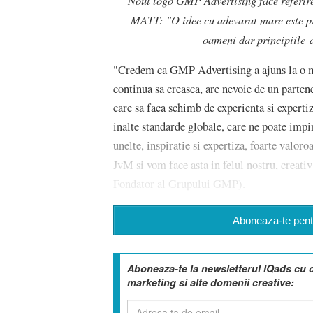
MATT: "O idee cu adevarat mare este pre
oameni dar principiile di
"Credem ca GMP Advertising a ajuns la o mat
continua sa creasca, are nevoie de un partene
care sa faca schimb de experienta si experti
inalte standarde globale, care ne poate impi
unelte, inspiratie si expertiza, foarte valor
JvM si vom face asta in felul nostru, creati
Fondator al Grupului GMP).
Aboneaza-te pentr
Aboneaza-te la newsletterul IQads cu 
marketing si alte domenii creative: