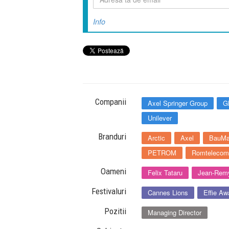
Info
Companii
Axel Springer Group
G
Unilever
Branduri
Arctic
Axel
BauM
PETROM
Romtelecom
Oameni
Felix Tataru
Jean-Remy
Festivaluri
Cannes Lions
Effie Aw
Pozitii
Managing Director