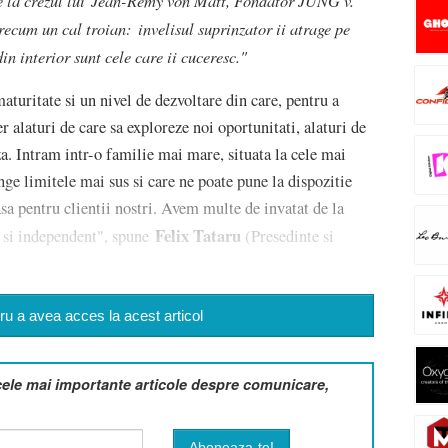
cum un cal troian: invelisul suprinzator ii atrage pe
n interior sunt cele care ii cuceresc."
uritate si un nivel de dezvoltare din care, pentru a
r alaturi de care sa exploreze noi oportunitati, alaturi de
za. Intram intr-o familie mai mare, situata la cele mai
nge limitele mai sus si care ne poate pune la dispozitie
oasa pentru clientii nostri. Avem multe de invatat de la
Felix Tataru
v si independent", spune
(Presedinte si
u a avea acces la acest articol
cele mai importante articole despre comunicare,