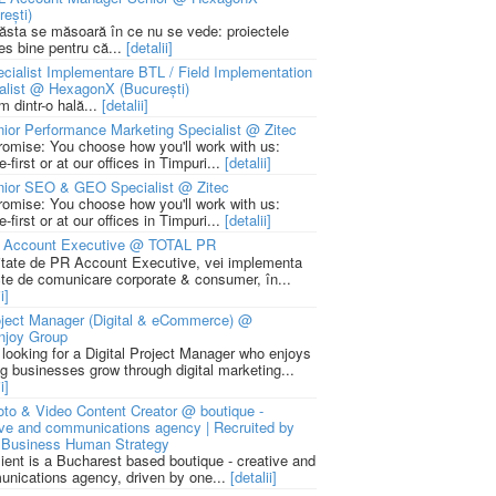
rești)
 ăsta se măsoară în ce nu se vede: proiectele
ies bine pentru că...
[detalii]
cialist Implementare BTL / Field Implementation
alist @ HexagonX (București)
m dintr-o hală...
[detalii]
ior Performance Marketing Specialist @ Zitec
romise: You choose how you'll work with us:
-first or at our offices in Timpuri...
[detalii]
nior SEO & GEO Specialist @ Zitec
romise: You choose how you'll work with us:
-first or at our offices in Timpuri...
[detalii]
 Account Executive @ TOTAL PR
litate de PR Account Executive, vei implementa
cte de comunicare corporate & consumer, în...
i]
ject Manager (Digital & eCommerce) @
njoy Group
 looking for a Digital Project Manager who enjoys
ng businesses grow through digital marketing...
i]
to & Video Content Creator @ boutique -
ive and communications agency | Recruited by
Business Human Strategy
lient is a Bucharest based boutique - creative and
nications agency, driven by one...
[detalii]