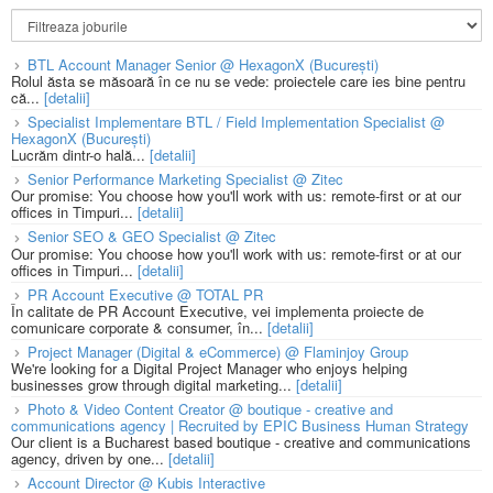
BTL Account Manager Senior @ HexagonX (București)
Rolul ăsta se măsoară în ce nu se vede: proiectele care ies bine pentru
că...
[detalii]
Specialist Implementare BTL / Field Implementation Specialist @
HexagonX (București)
Lucrăm dintr-o hală...
[detalii]
Senior Performance Marketing Specialist @ Zitec
Our promise: You choose how you'll work with us: remote-first or at our
offices in Timpuri...
[detalii]
Senior SEO & GEO Specialist @ Zitec
Our promise: You choose how you'll work with us: remote-first or at our
offices in Timpuri...
[detalii]
PR Account Executive @ TOTAL PR
În calitate de PR Account Executive, vei implementa proiecte de
comunicare corporate & consumer, în...
[detalii]
Project Manager (Digital & eCommerce) @ Flaminjoy Group
We're looking for a Digital Project Manager who enjoys helping
businesses grow through digital marketing...
[detalii]
Photo & Video Content Creator @ boutique - creative and
communications agency | Recruited by EPIC Business Human Strategy
Our client is a Bucharest based boutique - creative and communications
agency, driven by one...
[detalii]
Account Director @ Kubis Interactive