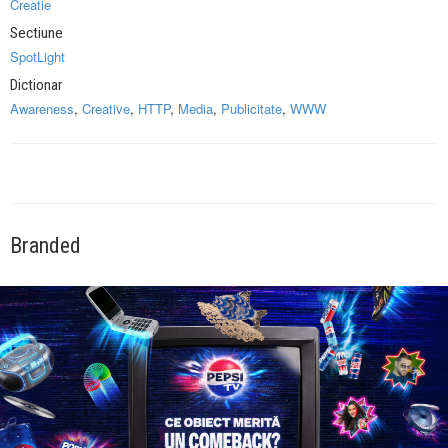
Creatie
Sectiune
SpotLight
Dictionar
Awareness
,
Creative
,
HTTP
,
Media
,
Publicitate
,
WWW
Branded