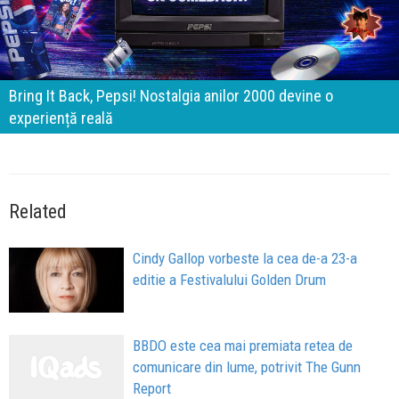
Bring It Back, Pepsi! Nostalgia anilor 2000 devine o
experiență reală
Related
Cindy Gallop vorbeste la cea de-a 23-a
editie a Festivalului Golden Drum
BBDO este cea mai premiata retea de
comunicare din lume, potrivit The Gunn
Report