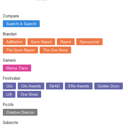
Companii
Saatchi & Saatchi
Branduri
AdMarket
Gunn Report
Report
Samusocial
The Gunn Report
The One Show
Oameni
Marius Tianu
Festivaluri
Clio
Clio Awards
D&AD
Effie Awards
Golden Drum
LIA
One Show
Pozitii
Creative Director
Subiecte