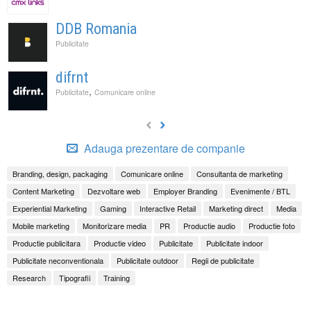
DDB Romania
Publicitate
difrnt
,
Publicitate
Comunicare online
Adauga prezentare de companie
Branding, design, packaging
Comunicare online
Consultanta de marketing
Content Marketing
Dezvoltare web
Employer Branding
Evenimente / BTL
Experiential Marketing
Gaming
Interactive Retail
Marketing direct
Media
Mobile marketing
Monitorizare media
PR
Productie audio
Productie foto
Productie publicitara
Productie video
Publicitate
Publicitate indoor
Publicitate neconventionala
Publicitate outdoor
Regii de publicitate
Research
Tipografii
Training