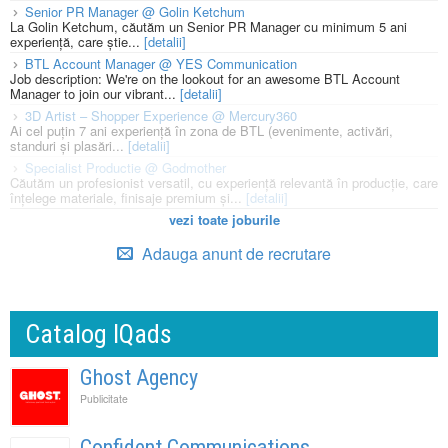
Senior PR Manager @ Golin Ketchum
La Golin Ketchum, căutăm un Senior PR Manager cu minimum 5 ani
experiență, care știe...
[detalii]
BTL Account Manager @ YES Communication
Job description: We're on the lookout for an awesome BTL Account
Manager to join our vibrant...
[detalii]
3D Artist – Shopper Experience @ Mercury360
Ai cel puțin 7 ani experiență în zona de BTL (evenimente, activări,
standuri și plasări...
[detalii]
Specialist Productie @ Godmother
Căutăm un profesionist versatil, cu experiență relevantă în producție, care
înțelege materiale, finisaje premium și...
[detalii]
vezi toate joburile
Adauga anunt de recrutare
Catalog IQads
Ghost Agency
Publicitate
Confident Communications