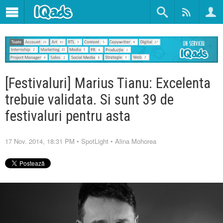
[Festivaluri] Marius Tianu: Excelenta
trebuie validata. Si sunt 39 de
festivaluri pentru asta
17 Nov. 2014, 18:31 PM
•
SpotLight
•
Alina Mohorea