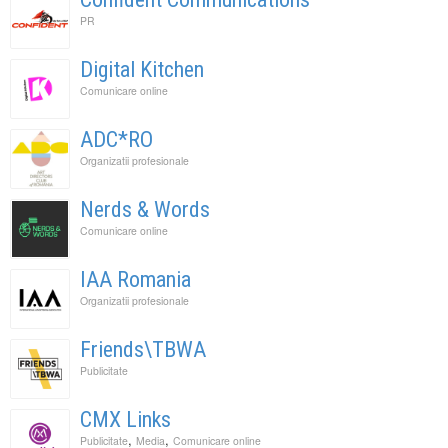
PR
Digital Kitchen
Comunicare online
ADC*RO
Organizatii profesionale
Nerds & Words
Comunicare online
IAA Romania
Organizatii profesionale
Friends\TBWA
Publicitate
CMX Links
,
,
Publicitate
Media
Comunicare online