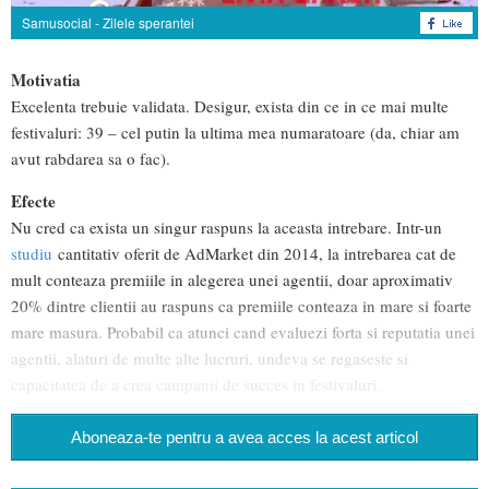
Samusocial - Zilele sperantei
Motivatia
Excelenta trebuie validata. Desigur, exista din ce in ce mai multe
festivaluri: 39 – cel putin la ultima mea numaratoare (da, chiar am
avut rabdarea sa o fac).
Efecte
Nu cred ca exista un singur raspuns la aceasta intrebare. Intr-un
studiu
cantitativ oferit de AdMarket din 2014, la intrebarea cat de
mult conteaza premiile in alegerea unei agentii, doar aproximativ
20% dintre clientii au raspuns ca premiile conteaza in mare si foarte
mare masura. Probabil ca atunci cand evaluezi forta si reputatia unei
agentii, alaturi de multe alte lucruri, undeva se regaseste si
capacitatea de a crea campanii de succes in festivaluri.
Aboneaza-te pentru a avea acces la acest articol