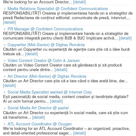
We’re looking for an Account Director...
[detalii]
Media Relations Specialist @ Confident Communications
RESPONSABILITĂȚI Crearea și implementarea hands-on a strategiilor de
presă Redactarea de conținut editorial: comunicate de presă, interviuri,...
[detalii]
PR Manager @ Confident Communications
RESPONSABILITĂȚI Creare și implementare hands-on a strategiilor de
comunicare integrată pentru clienți B2B & B2C Implicare activă...
[detalii]
Copywriter (Mid–Senior) @ Digitas România
Căutăm un Copywriter cu experiență de agenție care știe că o idee bună
trebuie să...
[detalii]
Video Content Creator @ Cohn & Jansen
Căutăm un Video Content Creator care să gândească și să producă
content pentru unele dintre...
[detalii]
Art Director (Mid–Senior) @ Digitas România
Căutăm un Art Director care știe că e tare când o idee arată bine, dar...
[detalii]
Social Media Specialist wanted @ Internet Corp
Ești pasionat(ă) de social media, content creation și tendințele digitale?
Ai un ochi format pentru...
[detalii]
Social Media Art Director @ pastel
Căutăm un Art Director cu experiență în social media, care să știe cum
să transforme...
[detalii]
ATL Account Coordinator @ Oxygen
We’re looking for an ATL Account Coordinator – an organized, proactive,
and detail-oriented professional eager...
[detalii]