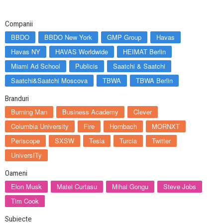
Companii
BBDO
BBDO New York
GMP Group
Havas
Havas NY
HAVAS Worldwide
HEIMAT Berlin
Miami Ad School
Publicis
Saatchi & Saatchi
Saatchi&Saatchi Moscova
TBWA
TBWA Berlin
Branduri
Burning Man
Business Academy
Clever
Columbia University
Fire
Hornbach
MORNXT
Periscope
SXSW
Tesla
Turcia
Twitter
UniversITy
Oameni
Elon Musk
Matei Curtasu
Mihai Gongu
Steve Jobs
Tim Cook
Subiecte