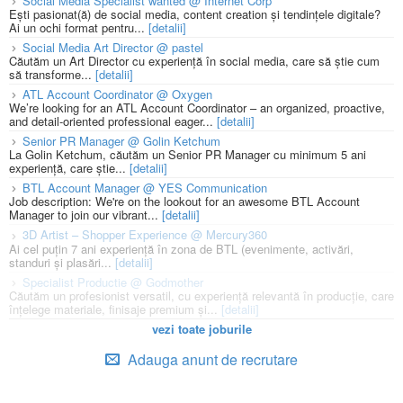
Social Media Specialist wanted @ Internet Corp
Ești pasionat(ă) de social media, content creation și tendințele digitale?
Ai un ochi format pentru...
[detalii]
Social Media Art Director @ pastel
Căutăm un Art Director cu experiență în social media, care să știe cum
să transforme...
[detalii]
ATL Account Coordinator @ Oxygen
We’re looking for an ATL Account Coordinator – an organized, proactive,
and detail-oriented professional eager...
[detalii]
Senior PR Manager @ Golin Ketchum
La Golin Ketchum, căutăm un Senior PR Manager cu minimum 5 ani
experiență, care știe...
[detalii]
BTL Account Manager @ YES Communication
Job description: We're on the lookout for an awesome BTL Account
Manager to join our vibrant...
[detalii]
3D Artist – Shopper Experience @ Mercury360
Ai cel puțin 7 ani experiență în zona de BTL (evenimente, activări,
standuri și plasări...
[detalii]
Specialist Productie @ Godmother
Căutăm un profesionist versatil, cu experiență relevantă în producție, care
înțelege materiale, finisaje premium și...
[detalii]
vezi toate joburile
Adauga anunt de recrutare