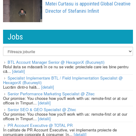
Matei Curtasu is appointed Global Creative
Director of Stefanini Infinit
Jobs
BTL Account Manager Senior @ HexagonX (București)
Rolul ăsta se măsoară în ce nu se vede: proiectele care ies bine pentru
că...
[detalii]
Specialist Implementare BTL / Field Implementation Specialist @
HexagonX (București)
Lucrăm dintr-o hală...
[detalii]
Senior Performance Marketing Specialist @ Zitec
Our promise: You choose how you'll work with us: remote-first or at our
offices in Timpuri...
[detalii]
Senior SEO & GEO Specialist @ Zitec
Our promise: You choose how you'll work with us: remote-first or at our
offices in Timpuri...
[detalii]
PR Account Executive @ TOTAL PR
În calitate de PR Account Executive, vei implementa proiecte de
comunicare corporate & consumer, în...
[detalii]