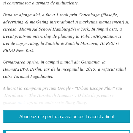
si construiasca o armata de multitalente.
Pana sa ajunga aici, a facut 3 scoli prin Copenhaga (filosofie,
advertising & marketing international si marketing management) si,
cireasa, Miami Ad School Hamburg/New York. In timpul asta, a
trecut printr-un internship de planning la Publicis/Reputation si
trei de copywriting, la Saatchi & Saatchi Moscova, Hi-ReS! si
BBDO New York.
Urmatoarea oprire, in campul muncii din Germania, la
Heimat\TBWA Berlin.
Iar de la inceputul lui 2015,
a refacut saltul
catre Taramul Fagaduintei.
A lucrat la campanii precum Google - "Urban Escape Plan" sau
Hornbach - "The Hornbach Hammer".
O lista de premii se
gaseste
aici,
opriti-va unde scrie Bling Bling.
Aboneaza-te pentru a avea acces la acest articol