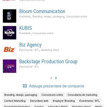
Bloom Communication
,
,
Publicitate
Branding, design, packaging
Comunicare online
KUBIS
,
Publicitate
Comunicare online
Biz Agency
,
Evenimente / BTL
Marketing direct
Backstage Production Group
Evenimente / BTL
Adauga prezentare de companie
Branding, design, packaging
Comunicare online
Consultanta de marketing
Content Marketing
Dezvoltare web
Employer Branding
Evenimente / BTL
Experiential Marketing
Gaming
Interactive Retail
Marketing direct
Media