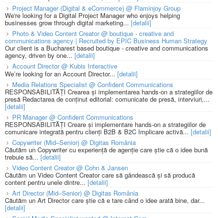
Project Manager (Digital & eCommerce) @ Flaminjoy Group
We're looking for a Digital Project Manager who enjoys helping
businesses grow through digital marketing...
[detalii]
Photo & Video Content Creator @ boutique - creative and
communications agency | Recruited by EPIC Business Human Strategy
Our client is a Bucharest based boutique - creative and communications
agency, driven by one...
[detalii]
Account Director @ Kubis Interactive
We’re looking for an Account Director...
[detalii]
Media Relations Specialist @ Confident Communications
RESPONSABILITĂȚI Crearea și implementarea hands-on a strategiilor de
presă Redactarea de conținut editorial: comunicate de presă, interviuri,...
[detalii]
PR Manager @ Confident Communications
RESPONSABILITĂȚI Creare și implementare hands-on a strategiilor de
comunicare integrată pentru clienți B2B & B2C Implicare activă...
[detalii]
Copywriter (Mid–Senior) @ Digitas România
Căutăm un Copywriter cu experiență de agenție care știe că o idee bună
trebuie să...
[detalii]
Video Content Creator @ Cohn & Jansen
Căutăm un Video Content Creator care să gândească și să producă
content pentru unele dintre...
[detalii]
Art Director (Mid–Senior) @ Digitas România
Căutăm un Art Director care știe că e tare când o idee arată bine, dar...
[detalii]