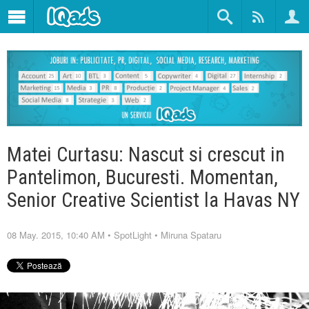
Matei Curtasu: Nascut si crescut in
Pantelimon, Bucuresti. Momentan,
Senior Creative Scientist la Havas NY
08 May. 2015, 10:40 AM
•
SpotLight
•
Miruna Spataru