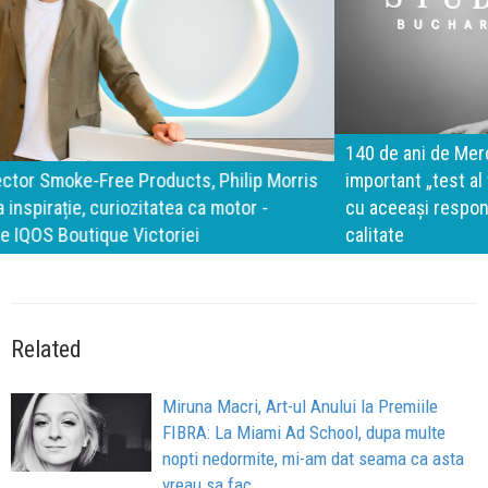
140 de ani de Mercedes-Benz. Ramona Pîrlog: Cel mai
important „test al timpului” este să inovăm constant, dar
cu aceeași responsabilitate față de oameni, siguranță și
calitate
Related
Miruna Macri, Art-ul Anului la Premiile
FIBRA: La Miami Ad School, dupa multe
nopti nedormite, mi-am dat seama ca asta
vreau sa fac