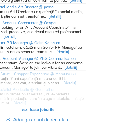
țele digitale? Ai un ochi format pentru...
[detalii]
ial Media Art Director @ pastel
m un Art Director cu experiență în social media,
să știe cum să transforme...
[detalii]
L Account Coordinator @ Oxygen
 looking for an ATL Account Coordinator – an
zed, proactive, and detail-oriented professional
...
[detalii]
nior PR Manager @ Golin Ketchum
lin Ketchum, căutăm un Senior PR Manager cu
um 5 ani experiență, care știe...
[detalii]
L Account Manager @ YES Communication
escription: We're on the lookout for an awesome
ccount Manager to join our vibrant...
[detalii]
Artist – Shopper Experience @ Mercury360
l puțin 7 ani experiență în zona de BTL
mente, activări, standuri și plasări...
[detalii]
cialist Productie @ Godmother
m un profesionist versatil, cu experiență
ntă în producție, care înțelege materiale, finisaje
um și...
[detalii]
vezi toate joburile
Adauga anunt de recrutare