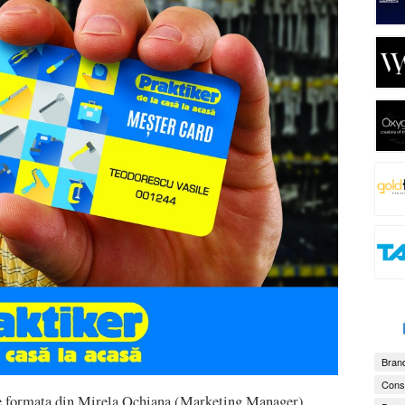
Brand
Consu
te formata din Mirela Ochiana (Marketing Manager),