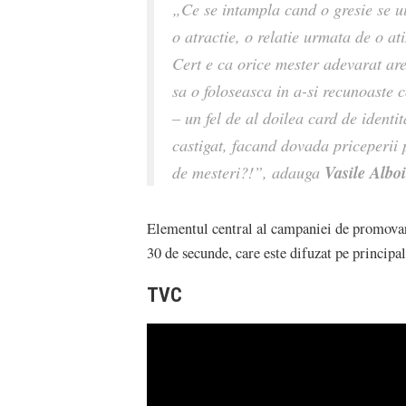
„Ce se intampla cand o gresie se ui
o atractie, o relatie urmata de o at
Cert e ca orice mester adevarat are 
sa o foloseasca in a-si recunoaste 
– un fel de al doilea card de identi
castigat, facand dovada priceperii 
Vasile Albo
de mesteri?!”, adauga
Elementul central al campaniei de promovare
30 de secunde, care este difuzat pe principale
TVC