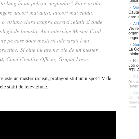
tendin
ta lung la un polizor unghiular? Pai e acolo
Soc
ingere uneori mai dura, alteori mai calda.
Căută
care 
o viziune clara asupra acestei relatii si tinde
AT
We’re
colegii de breasla. Aici intervine Mester Card
organi
eager
tate pe care doar mesterii adevarati l-au
Se
practice. Si cine nu are nevoie de un mester
La Go
minim
iu
, Chief Creative Officer, Grupul Lowe.
BT
Job d
BTL A
3D 
 este un mester iscusit, protagonistul unui spot TV de
Ai ce
(eveni
le statii de televiziune.
Spe
Căută
releva
premi