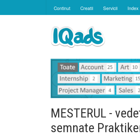
Continut
Creatii
Servicii
Index
MESTERUL - vedet
semnate Praktike