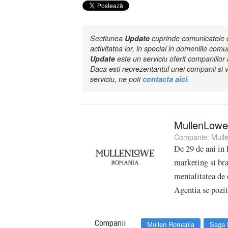
Sectiunea
Update
cuprinde comunicatele de
activitatea lor, in special in domeniile comu
Update
este un serviciu oferit companiilo
Daca esti reprezentantul unei companii si v
serviciu, ne poti
contacta aici
.
MullenLowe
Companie:
Mull
De 29 de ani in
marketing si bra
mentalitatea de 
Agentia se pozit
Companii
Mullen Romania
Saga 