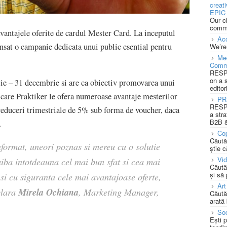
creat
EPIC 
Our c
commu
vantajele oferite de cardul Mester Card. La inceputul
Acc
nsat o campanie dedicata unui public esential pentru
We’re
Med
Comm
RESPO
on a 
ie – 31 decembrie si are ca obiectiv promovarea unui
editor
 care Praktiker le ofera numeroase avantaje mesterilor
PR
RESPO
 reduceri trimestriale de 5% sub forma de voucher, daca
a stra
B2B &
.
Cop
Căută
nformat, uneori poznas si mereu cu o solutie
știe c
Vi
aiba intotdeauna cel mai bun sfat si cea mai
Căută
și să
, si cu siguranta cele mai avantajoase oferte,
Art
Mirela Ochiana
clara
, Marketing Manager,
Căută
arată 
Soc
Ești 