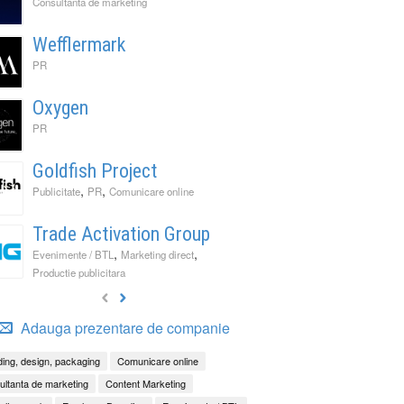
Consultanta de marketing
Wefflermark
PR
Oxygen
PR
Goldfish Project
,
,
Publicitate
PR
Comunicare online
Trade Activation Group
,
,
Evenimente / BTL
Marketing direct
Productie publicitara
Adauga prezentare de companie
ing, design, packaging
Comunicare online
ltanta de marketing
Content Marketing