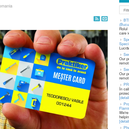
omania
BT
(Bucu
Rolul
care 
Spe
Speci
Lucră
Sen
Our p
remote
Se
Our p
remote
PR
În ca
proie
[detali
Pro
Flami
We're
helpi
[detali
Pho