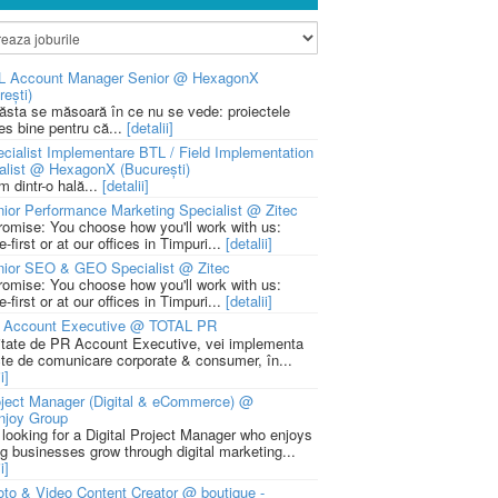
L Account Manager Senior @ HexagonX
rești)
 ăsta se măsoară în ce nu se vede: proiectele
ies bine pentru că...
[detalii]
cialist Implementare BTL / Field Implementation
alist @ HexagonX (București)
m dintr-o hală...
[detalii]
ior Performance Marketing Specialist @ Zitec
romise: You choose how you'll work with us:
-first or at our offices in Timpuri...
[detalii]
nior SEO & GEO Specialist @ Zitec
romise: You choose how you'll work with us:
-first or at our offices in Timpuri...
[detalii]
 Account Executive @ TOTAL PR
litate de PR Account Executive, vei implementa
cte de comunicare corporate & consumer, în...
i]
ject Manager (Digital & eCommerce) @
njoy Group
 looking for a Digital Project Manager who enjoys
ng businesses grow through digital marketing...
i]
to & Video Content Creator @ boutique -