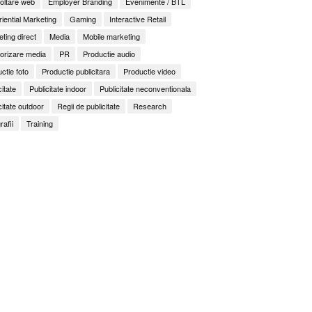
oltare web
Employer Branding
Evenimente / BTL
iential Marketing
Gaming
Interactive Retail
ting direct
Media
Mobile marketing
orizare media
PR
Productie audio
ctie foto
Productie publicitara
Productie video
citate
Publicitate indoor
Publicitate neconventionala
citate outdoor
Regii de publicitate
Research
rafii
Training