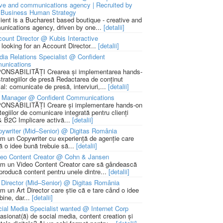
ive and communications agency | Recruited by
Business Human Strategy
lient is a Bucharest based boutique - creative and
nications agency, driven by one...
[detalii]
ount Director @ Kubis Interactive
 looking for an Account Director...
[detalii]
ia Relations Specialist @ Confident
unications
NSABILITĂȚI Crearea și implementarea hands-
strategiilor de presă Redactarea de conținut
ial: comunicate de presă, interviuri,...
[detalii]
 Manager @ Confident Communications
NSABILITĂȚI Creare și implementare hands-on
tegiilor de comunicare integrată pentru clienți
 B2C Implicare activă...
[detalii]
ywriter (Mid–Senior) @ Digitas România
m un Copywriter cu experiență de agenție care
ă o idee bună trebuie să...
[detalii]
deo Content Creator @ Cohn & Jansen
m un Video Content Creator care să gândească
 producă content pentru unele dintre...
[detalii]
 Director (Mid–Senior) @ Digitas România
m un Art Director care știe că e tare când o idee
bine, dar...
[detalii]
ial Media Specialist wanted @ Internet Corp
pasionat(ă) de social media, content creation și