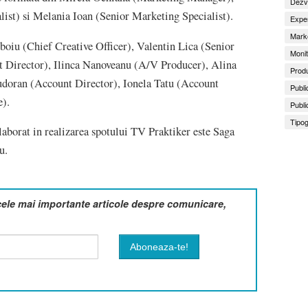
Dezv
st) si Melania Ioan (Senior Marketing Specialist).
Exper
Marke
oiu (Chief Creative Officer), Valentin Lica (Senior
Monit
t Director), Ilinca Nanoveanu (A/V Producer), Alina
Produ
udoran (Account Director), Ionela Tatu (Account
Publi
e).
Publi
Tipog
aborat in realizarea spotului TV Praktiker este Saga
cu.
cele mai importante articole despre comunicare,