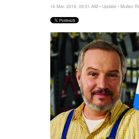
16 Mar. 2016, 09:51 AM
•
Update
•
Mullen R