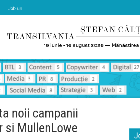
Job-uri
a noii campanii
r si MullenLowe
J