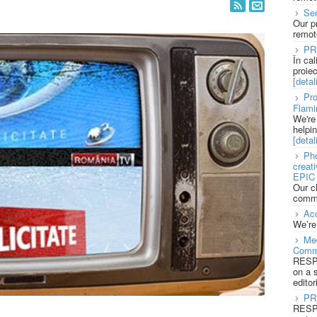
Se
Our p
remote
PR
În ca
proie
[detali
Pro
Flami
We're
helpi
[detali
Pho
creat
EPIC 
Our c
commu
Acc
We’re
Med
Comm
RESPO
on a 
editor
PR
RESPO