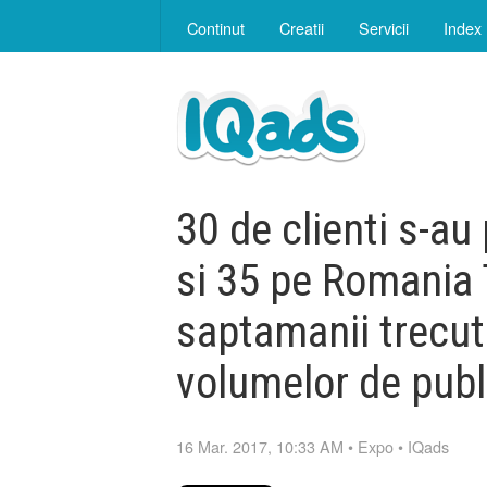
Continut
Creatii
Servicii
Index
30 de clienti s-a
si 35 pe Romania 
saptamanii trecute
volumelor de publi
16 Mar. 2017, 10:33 AM
•
Expo
•
IQads