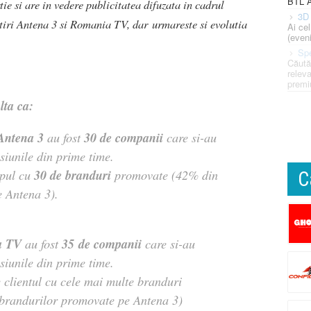
BTL A
e si are in vedere publicitatea difuzata in cadrul
3D 
stiri Antena 3 si Romania TV, dar urmareste si evolutia
Ai ce
(eveni
Spe
Căută
releva
premi
lta ca:
Antena 3
30 de companii
au fost
care si-au
siunile din prime time.
30 de branduri
pul cu
promovate (42% din
C
e Antena 3).
a TV
35 de companii
au fost
care si-au
siunile din prime time.
 clientul cu cele mai multe branduri
brandurilor promovate pe Antena 3)