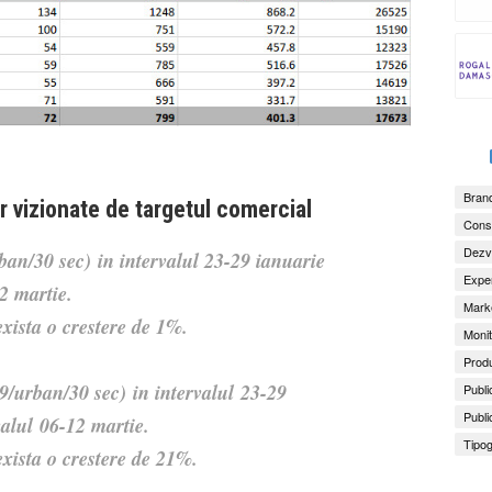
Brand
r vizionate de targetul comercial
Consu
Dezv
ban/30 sec) in intervalul 23-29 ianuarie
Exper
12 martie.
Marke
xista o crestere de 1%.
Monit
Produ
49/urban/30 sec) in intervalul
23-29
Publi
Publi
valul
06-12 martie.
Tipog
xista o crestere de 21%.