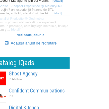
ccount Manager to join our vibrant...
[detalii]
Artist – Shopper Experience @ Mercury360
l puțin 7 ani experiență în zona de BTL
mente, activări, standuri și plasări...
[detalii]
cialist Productie @ Godmother
m un profesionist versatil, cu experiență
ntă în producție, care înțelege materiale, finisaje
um și...
[detalii]
vezi toate joburile
Adauga anunt de recrutare
atalog IQads
Ghost Agency
Publicitate
Confident Communications
PR
Digital Kitchen