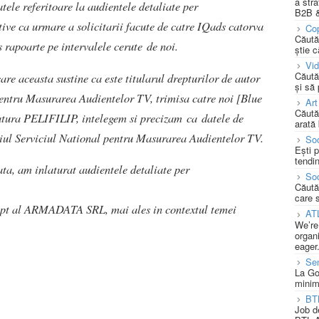
a stra
tele referitoare la audientele detaliate per
B2B &
ive ca urmare a solicitarii facute de catre IQads catorva
Cop
Căută
s rapoarte pe intervalele cerute de noi.
știe c
Vi
Căută
 aceasta sustine ca este titularul drepturilor de autor
și să
pentru Masurarea Audientelor TV, trimisa catre noi [Blue
Art
Căută
tura PELIFILIP, intelegem si precizam ca datele de
arată 
ciul Serviciul National pentru Masurarea Audientelor TV.
Soc
Ești 
tendin
ata, am inlaturat audientele detaliate per
Soc
Căută
care 
ept al ARMADATA SRL, mai ales in contextul temei
AT
We’re
organi
eager
Se
La Go
minim
BT
Job d