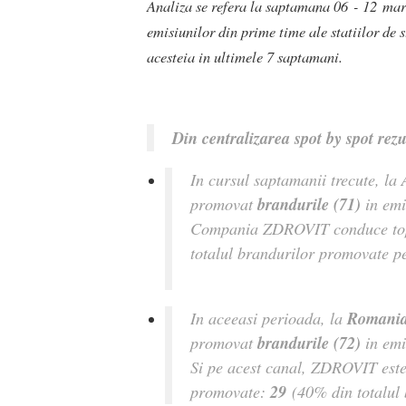
Analiza se refera la saptamana 06 - 12 marti
emisiunilor din prime time ale statiilor de 
acesteia in ultimele 7 saptamani.
Din centralizarea spot by spot rezu
In cursul saptamanii trecute, la
brandurile (71)
promovat
in emi
Compania ZDROVIT conduce to
totalul brandurilor promovate p
Romani
In aceeasi perioada, la
brandurile (72)
promovat
in emi
Si pe acest canal, ZDROVIT este
29
promovate:
(40% din totalul 