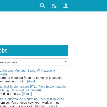
obs
L Account Manager Senior @ HexagonX
rești)
 ăsta se măsoară în ce nu se vede: proiectele
ies bine pentru că...
[detalii]
cialist Implementare BTL / Field Implementation
alist @ HexagonX (București)
m dintr-o hală...
[detalii]
ior Performance Marketing Specialist @ Zitec
romise: You choose how you'll work with us:
-first or at our offices in Timpuri...
[detalii]