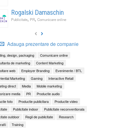
Rogalski Damaschin
,
,
Publicitate
PR
Comunicare online
Adauga prezentare de companie
ing, design, packaging
Comunicare online
ltanta de marketing
Content Marketing
oltare web
Employer Branding
Evenimente / BTL
iential Marketing
Gaming
Interactive Retail
ting direct
Media
Mobile marketing
orizare media
PR
Productie audio
ctie foto
Productie publicitara
Productie video
citate
Publicitate indoor
Publicitate neconventionala
citate outdoor
Regii de publicitate
Research
rafii
Training