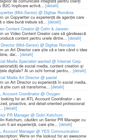
tegiilor de comunicare integrată pentru clienți
 B2C Implicare activă...
[detalii]
ywriter (Mid–Senior) @ Digitas România
m un Copywriter cu experiență de agenție care
ă o idee bună trebuie să...
[detalii]
deo Content Creator @ Cohn & Jansen
m un Video Content Creator care să gândească
 producă content pentru unele dintre...
[detalii]
 Director (Mid–Senior) @ Digitas România
m un Art Director care știe că e tare când o idee
bine, dar...
[detalii]
ial Media Specialist wanted @ Internet Corp
pasionat(ă) de social media, content creation și
țele digitale? Ai un ochi format pentru...
[detalii]
ial Media Art Director @ pastel
m un Art Director cu experiență în social media,
să știe cum să transforme...
[detalii]
L Account Coordinator @ Oxygen
 looking for an ATL Account Coordinator – an
zed, proactive, and detail-oriented professional
...
[detalii]
nior PR Manager @ Golin Ketchum
lin Ketchum, căutăm un Senior PR Manager cu
um 5 ani experiență, care știe...
[detalii]
L Account Manager @ YES Communication
escription: We're on the lookout for an awesome