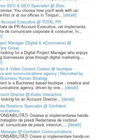
nior SEO & GEO Specialist @ Zitec
romise: You choose how you'll work with us:
-first or at our offices in Timpuri...
[detalii]
 Account Executive @ TOTAL PR
litate de PR Account Executive, vei implementa
cte de comunicare corporate & consumer, în...
i]
ject Manager (Digital & eCommerce) @
njoy Group
 looking for a Digital Project Manager who enjoys
ng businesses grow through digital marketing...
i]
to & Video Content Creator @ boutique -
ive and communications agency | Recruited by
Business Human Strategy
lient is a Bucharest based boutique - creative and
nications agency, driven by one...
[detalii]
ount Director @ Kubis Interactive
 looking for an Account Director...
[detalii]
ia Relations Specialist @ Confident
unications
NSABILITĂȚI Crearea și implementarea hands-
strategiilor de presă Redactarea de conținut
ial: comunicate de presă, interviuri,...
[detalii]
 Manager @ Confident Communications
NSABILITĂȚI Creare și implementare hands-on