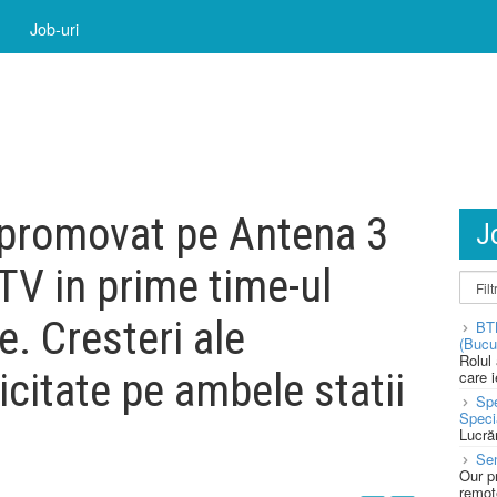
Job-uri
u promovat pe Antena 3
J
TV in prime time-ul
. Cresteri ale
BT
(Bucu
Rolul
citate pe ambele statii
care 
Spe
Speci
Lucră
Sen
Our p
remote