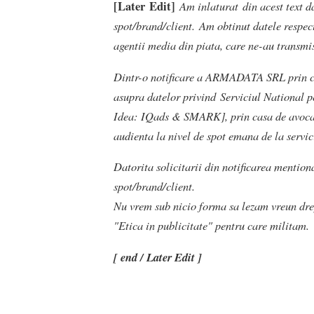
[Later
Edit]
Am inlaturat din acest text da
spot/brand/client.
Am obtinut datele respect
agentii media din piata, care ne-au transmi
Dintr-o notificare a ARMADATA SRL prin care
asupra datelor privind Serviciul National 
Idea: IQads & SMARK], prin casa de avoca
audienta la nivel de spot emana de la servi
Datorita solicitarii din notificarea mention
spot/brand/client.
Nu vrem sub nicio forma sa lezam vreun dr
"Etica in publicitate" pentru care militam.
[ end / Later Edit ]