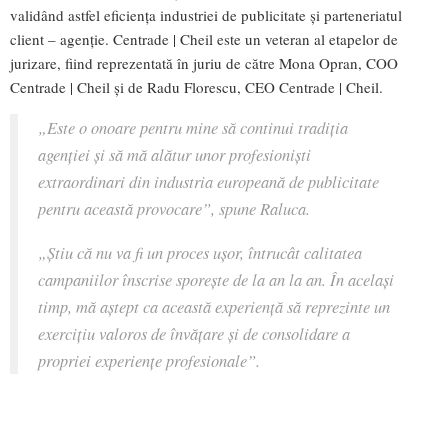
validând astfel eficiența industriei de publicitate și parteneriatul
client – agenție. Centrade | Cheil este un veteran al etapelor de
jurizare, fiind reprezentată în juriu de către Mona Opran, COO
Centrade | Cheil și de Radu Florescu, CEO Centrade | Cheil.
„Este o onoare pentru mine să continui tradiția
agenției și să mă alătur unor profesioniști
extraordinari din industria europeană de publicitate
pentru această provocare”, spune Raluca.
„Știu că nu va fi un proces ușor, întrucât calitatea
campaniilor înscrise sporește de la an la an. În același
timp, mă aștept ca această experiență să reprezinte un
exercițiu valoros de învățare și de consolidare a
propriei experiențe profesionale”.