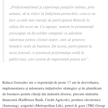
„Profesionalismul și experiența juraților trebuie, prin
urmare, să se ridice la înălțimea provocării, ceea ce ne
face cu atât mai onorați de participarea Ralucăi la
ediția din acest an. Ca agenție, suntem în permanență
preocupați să dezvoltăm campanii cu adevărat
valoroase pentru clienții noștri, care să genereze
beneficii reale de business. De aceea, participarea la
acest festival, ce premiază performanța reală în
publicitate, este extrem de importantă pentru noi”.
Raluca Gonzalez are o experiență de peste 17 ani în dezvoltarea,
implementarea și măsurarea inițiativelor strategice și de planificare
de business pentru clienți din industrii diverse, precum industria
financiară (Raiffeisen Bank, Credit Agricole), produse electronice
(Samsung), asigurări (Metropolitan Life), petrol & gaze (TRG Group