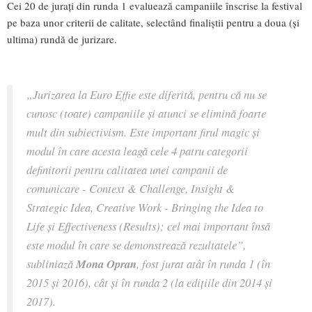
Cei 20 de jurați din runda 1 evaluează campaniile înscrise la festival
pe baza unor criterii de calitate, selectând finaliștii pentru a doua (și
ultima) rundă de jurizare.
„Jurizarea la Euro Effie este diferită, pentru că nu se
cunosc (toate) campaniile și atunci se elimină foarte
mult din subiectivism. Este important firul magic și
modul în care acesta leagă cele 4 patru categorii
definitorii pentru calitatea unei campanii de
comunicare - Context & Challenge, Insight &
Strategic Idea, Creative Work - Bringing the Idea to
Life și Effectiveness (Results); cel mai important însă
este modul în care se demonstrează rezultatele”,
subliniază
Mona Opran
, fost jurat atât în runda 1 (în
2015 și 2016), cât și în runda 2 (la edițiile din 2014 şi
2017).