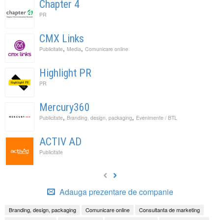
Chapter 4
PR
CMX Links
,
,
Publicitate
Media
Comunicare online
Highlight PR
PR
Mercury360
,
,
Publicitate
Branding, design, packaging
Evenimente / BTL
ACTIV AD
Publicitate
Adauga prezentare de companie
Branding, design, packaging
Comunicare online
Consultanta de marketing