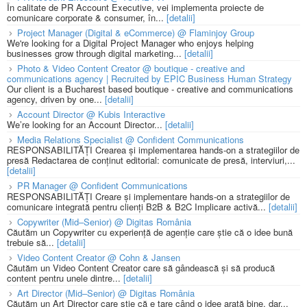
În calitate de PR Account Executive, vei implementa proiecte de
comunicare corporate & consumer, în...
[detalii]
Project Manager (Digital & eCommerce) @ Flaminjoy Group
We're looking for a Digital Project Manager who enjoys helping
businesses grow through digital marketing...
[detalii]
Photo & Video Content Creator @ boutique - creative and
communications agency | Recruited by EPIC Business Human Strategy
Our client is a Bucharest based boutique - creative and communications
agency, driven by one...
[detalii]
Account Director @ Kubis Interactive
We’re looking for an Account Director...
[detalii]
Media Relations Specialist @ Confident Communications
RESPONSABILITĂȚI Crearea și implementarea hands-on a strategiilor de
presă Redactarea de conținut editorial: comunicate de presă, interviuri,...
[detalii]
PR Manager @ Confident Communications
RESPONSABILITĂȚI Creare și implementare hands-on a strategiilor de
comunicare integrată pentru clienți B2B & B2C Implicare activă...
[detalii]
Copywriter (Mid–Senior) @ Digitas România
Căutăm un Copywriter cu experiență de agenție care știe că o idee bună
trebuie să...
[detalii]
Video Content Creator @ Cohn & Jansen
Căutăm un Video Content Creator care să gândească și să producă
content pentru unele dintre...
[detalii]
Art Director (Mid–Senior) @ Digitas România
Căutăm un Art Director care știe că e tare când o idee arată bine, dar...