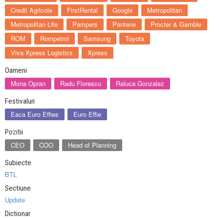
Credit Agricole
FirstRental
Google
Metropolitan
Metropolitan Life
Pampers
Pantene
Procter & Gamble
ROM
Rompetrol
Samsung
Toyota
Viva Xpress Logistics
Xpress
Oameni
Mona Opran
Radu Florescu
Raluca Gonzalez
Festivaluri
Eaca Euro Effies
Euro Effie
Pozitii
CEO
COO
Head of Planning
Subiecte
BTL
Sectiune
Update
Dictionar