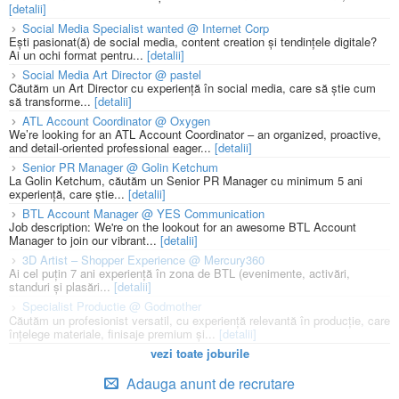
[detalii]
Social Media Specialist wanted @ Internet Corp
Ești pasionat(ă) de social media, content creation și tendințele digitale?
Ai un ochi format pentru...
[detalii]
Social Media Art Director @ pastel
Căutăm un Art Director cu experiență în social media, care să știe cum
să transforme...
[detalii]
ATL Account Coordinator @ Oxygen
We’re looking for an ATL Account Coordinator – an organized, proactive,
and detail-oriented professional eager...
[detalii]
Senior PR Manager @ Golin Ketchum
La Golin Ketchum, căutăm un Senior PR Manager cu minimum 5 ani
experiență, care știe...
[detalii]
BTL Account Manager @ YES Communication
Job description: We're on the lookout for an awesome BTL Account
Manager to join our vibrant...
[detalii]
3D Artist – Shopper Experience @ Mercury360
Ai cel puțin 7 ani experiență în zona de BTL (evenimente, activări,
standuri și plasări...
[detalii]
Specialist Productie @ Godmother
Căutăm un profesionist versatil, cu experiență relevantă în producție, care
înțelege materiale, finisaje premium și...
[detalii]
vezi toate joburile
Adauga anunt de recrutare