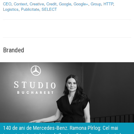
CEO
,
Context
,
Creative
,
Credit
,
Google
,
Google+
,
Group
,
HTTP
,
Logistics
,
Publicitate
,
SELECT
Branded
140 de ani de Mercedes-Benz. Ramona Pîrlog: Cel mai