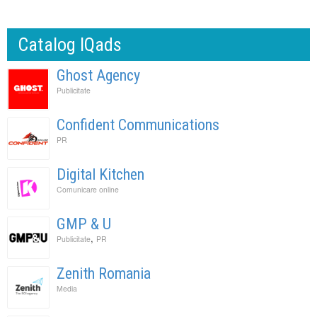
Catalog IQads
Ghost Agency
Publicitate
Confident Communications
PR
Digital Kitchen
Comunicare online
GMP & U
,
Publicitate
PR
Zenith Romania
Media