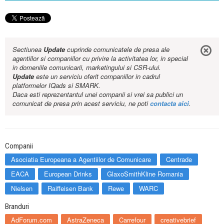
Sectiunea
Update
cuprinde comunicatele de presa ale
agentiilor si companiilor cu privire la activitatea lor, in special
in domeniile comunicarii, marketingului si CSR-ului.
Update
este un serviciu oferit companiilor in cadrul
platformelor IQads si SMARK.
Daca esti reprezentantul unei companii si vrei sa publici un
comunicat de presa prin acest serviciu, ne poti
contacta aici
.
Companii
Asociatia Europeana a Agentiilor de Comunicare
Centrade
EACA
European Drinks
GlaxoSmithKline Romania
Nielsen
Raiffeisen Bank
Rewe
WARC
Branduri
AdForum.com
AstraZeneca
Carrefour
creativebrief