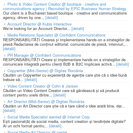
Photo & Video Content Creator @ boutique - creative and
communications agency | Recruited by EPIC Business Human Strategy
Our client is a Bucharest based boutique - creative and communications
agency, driven by one...
[detalii]
Account Director @ Kubis Interactive
We’re looking for an Account Director...
[detalii]
Media Relations Specialist @ Confident Communications
RESPONSABILITĂȚI Crearea și implementarea hands-on a strategiilor de
presă Redactarea de conținut editorial: comunicate de presă, interviuri,...
[detalii]
PR Manager @ Confident Communications
RESPONSABILITĂȚI Creare și implementare hands-on a strategiilor de
comunicare integrată pentru clienți B2B & B2C Implicare activă...
[detalii]
Copywriter (Mid–Senior) @ Digitas România
Căutăm un Copywriter cu experiență de agenție care știe că o idee bună
trebuie să...
[detalii]
Video Content Creator @ Cohn & Jansen
Căutăm un Video Content Creator care să gândească și să producă
content pentru unele dintre...
[detalii]
Art Director (Mid–Senior) @ Digitas România
Căutăm un Art Director care știe că e tare când o idee arată bine, dar...
[detalii]
Social Media Specialist wanted @ Internet Corp
Ești pasionat(ă) de social media, content creation și tendințele digitale?
Ai un ochi format pentru...
[detalii]
Social Media Art Director @ pastel