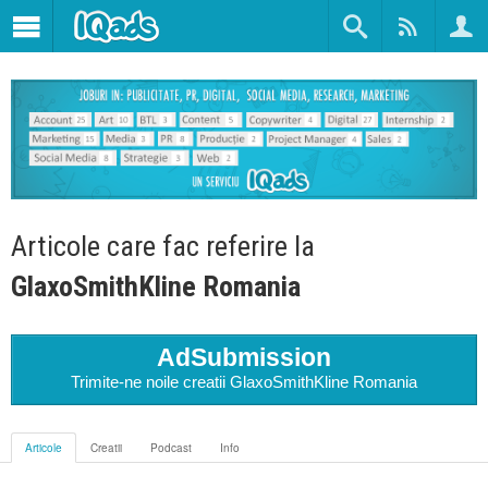
Articole care fac referire la
GlaxoSmithKline Romania
AdSubmission
Trimite-ne noile creatii GlaxoSmithKline Romania
Articole
Creatii
Podcast
Info