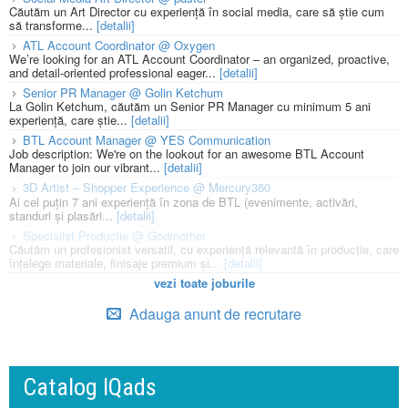
Căutăm un Art Director cu experiență în social media, care să știe cum
să transforme...
[detalii]
ATL Account Coordinator @ Oxygen
We’re looking for an ATL Account Coordinator – an organized, proactive,
and detail-oriented professional eager...
[detalii]
Senior PR Manager @ Golin Ketchum
La Golin Ketchum, căutăm un Senior PR Manager cu minimum 5 ani
experiență, care știe...
[detalii]
BTL Account Manager @ YES Communication
Job description: We're on the lookout for an awesome BTL Account
Manager to join our vibrant...
[detalii]
3D Artist – Shopper Experience @ Mercury360
Ai cel puțin 7 ani experiență în zona de BTL (evenimente, activări,
standuri și plasări...
[detalii]
Specialist Productie @ Godmother
Căutăm un profesionist versatil, cu experiență relevantă în producție, care
înțelege materiale, finisaje premium și...
[detalii]
vezi toate joburile
Adauga anunt de recrutare
Catalog IQads