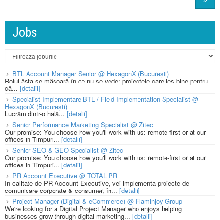
Jobs
BTL Account Manager Senior @ HexagonX (București)
Rolul ăsta se măsoară în ce nu se vede: proiectele care ies bine pentru
că...
[detalii]
Specialist Implementare BTL / Field Implementation Specialist @
HexagonX (București)
Lucrăm dintr-o hală...
[detalii]
Senior Performance Marketing Specialist @ Zitec
Our promise: You choose how you'll work with us: remote-first or at our
offices in Timpuri...
[detalii]
Senior SEO & GEO Specialist @ Zitec
Our promise: You choose how you'll work with us: remote-first or at our
offices in Timpuri...
[detalii]
PR Account Executive @ TOTAL PR
În calitate de PR Account Executive, vei implementa proiecte de
comunicare corporate & consumer, în...
[detalii]
Project Manager (Digital & eCommerce) @ Flaminjoy Group
We're looking for a Digital Project Manager who enjoys helping
businesses grow through digital marketing...
[detalii]