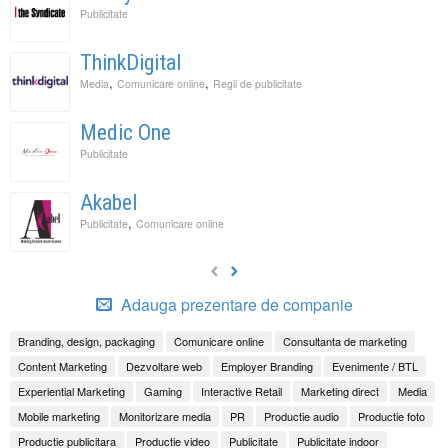
Publicitate
ThinkDigital
,
,
Media
Comunicare online
Regii de publicitate
Medic One
Publicitate
Akabel
,
Publicitate
Comunicare online
Adauga prezentare de companie
Branding, design, packaging
Comunicare online
Consultanta de marketing
Content Marketing
Dezvoltare web
Employer Branding
Evenimente / BTL
Experiential Marketing
Gaming
Interactive Retail
Marketing direct
Media
Mobile marketing
Monitorizare media
PR
Productie audio
Productie foto
Productie publicitara
Productie video
Publicitate
Publicitate indoor