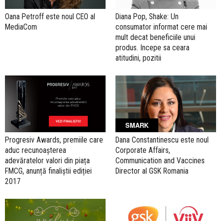
Oana Petroff este noul CEO al
Diana Pop, Shake: Un
MediaCom
consumator informat cere mai
mult decat beneficiile unui
produs. Incepe sa ceara
atitudini, pozitii
SMARK
Progresiv Awards, premiile care
Dana Constantinescu este noul
aduc recunoașterea
Corporate Affairs,
adevăratelor valori din piața
Communication and Vaccines
FMCG, anunță finaliștii ediției
Director al GSK Romania
2017