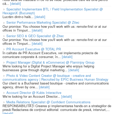
că...
[detalii]
Specialist Implementare BTL / Field Implementation Specialist @
HexagonX (București)
Lucrăm dintr-o hală...
[detalii]
Senior Performance Marketing Specialist @ Zitec
Our promise: You choose how you'll work with us: remote-first or at our
offices in Timpuri...
[detalii]
Senior SEO & GEO Specialist @ Zitec
Our promise: You choose how you'll work with us: remote-first or at our
offices in Timpuri...
[detalii]
PR Account Executive @ TOTAL PR
În calitate de PR Account Executive, vei implementa proiecte de
comunicare corporate & consumer, în...
[detalii]
Project Manager (Digital & eCommerce) @ Flaminjoy Group
We're looking for a Digital Project Manager who enjoys helping
businesses grow through digital marketing...
[detalii]
Photo & Video Content Creator @ boutique - creative and
communications agency | Recruited by EPIC Business Human Strategy
Our client is a Bucharest based boutique - creative and communications
agency, driven by one...
[detalii]
Account Director @ Kubis Interactive
We’re looking for an Account Director...
[detalii]
Media Relations Specialist @ Confident Communications
RESPONSABILITĂȚI Crearea și implementarea hands-on a strategiilor de
presă Redactarea de conținut editorial: comunicate de presă, interviuri,...
[detalii]