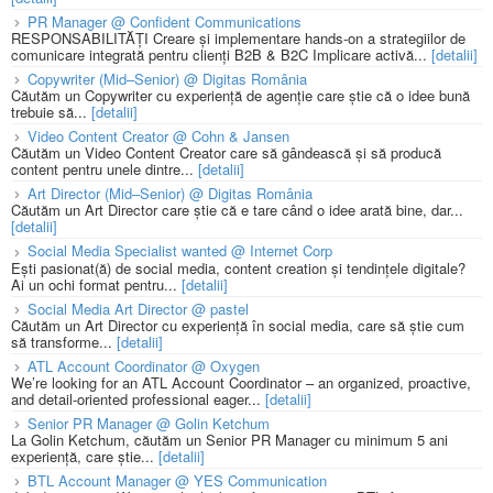
PR Manager @ Confident Communications
RESPONSABILITĂȚI Creare și implementare hands-on a strategiilor de
comunicare integrată pentru clienți B2B & B2C Implicare activă...
[detalii]
Copywriter (Mid–Senior) @ Digitas România
Căutăm un Copywriter cu experiență de agenție care știe că o idee bună
trebuie să...
[detalii]
Video Content Creator @ Cohn & Jansen
Căutăm un Video Content Creator care să gândească și să producă
content pentru unele dintre...
[detalii]
Art Director (Mid–Senior) @ Digitas România
Căutăm un Art Director care știe că e tare când o idee arată bine, dar...
[detalii]
Social Media Specialist wanted @ Internet Corp
Ești pasionat(ă) de social media, content creation și tendințele digitale?
Ai un ochi format pentru...
[detalii]
Social Media Art Director @ pastel
Căutăm un Art Director cu experiență în social media, care să știe cum
să transforme...
[detalii]
ATL Account Coordinator @ Oxygen
We’re looking for an ATL Account Coordinator – an organized, proactive,
and detail-oriented professional eager...
[detalii]
Senior PR Manager @ Golin Ketchum
La Golin Ketchum, căutăm un Senior PR Manager cu minimum 5 ani
experiență, care știe...
[detalii]
BTL Account Manager @ YES Communication