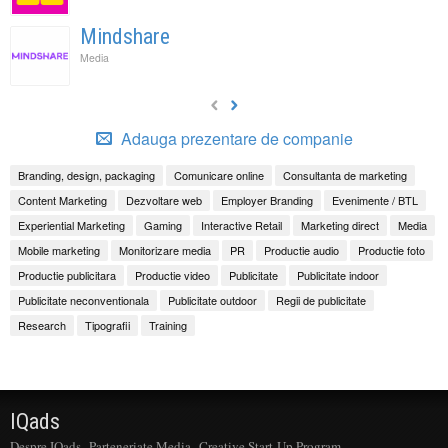
Mindshare
Media
Adauga prezentare de companie
Branding, design, packaging
Comunicare online
Consultanta de marketing
Content Marketing
Dezvoltare web
Employer Branding
Evenimente / BTL
Experiential Marketing
Gaming
Interactive Retail
Marketing direct
Media
Mobile marketing
Monitorizare media
PR
Productie audio
Productie foto
Productie publicitara
Productie video
Publicitate
Publicitate indoor
Publicitate neconventionala
Publicitate outdoor
Regii de publicitate
Research
Tipografii
Training
IQads
Despre IQads
Parteneriate Media
Creative Start-Up Program