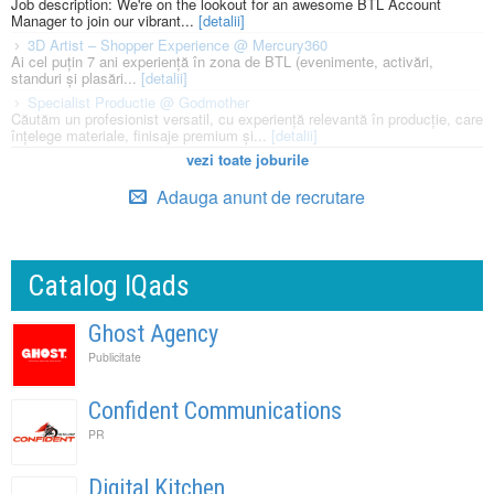
Job description: We're on the lookout for an awesome BTL Account
Manager to join our vibrant...
[detalii]
3D Artist – Shopper Experience @ Mercury360
Ai cel puțin 7 ani experiență în zona de BTL (evenimente, activări,
standuri și plasări...
[detalii]
Specialist Productie @ Godmother
Căutăm un profesionist versatil, cu experiență relevantă în producție, care
înțelege materiale, finisaje premium și...
[detalii]
vezi toate joburile
Adauga anunt de recrutare
Catalog IQads
Ghost Agency
Publicitate
Confident Communications
PR
Digital Kitchen