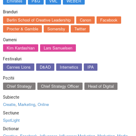
Emirates
P&G
VML
WEBER
Branduri
Berlin School of Creative Leadership
Canon
Facebook
Procter & Gamble
Somersby
Twitter
Oameni
Kim Kardashian
Lars Samuelsen
Festivaluri
Cannes Lions
D&AD
Internetics
IPA
Pozitii
Chief Strategy
Chief Strategy Officer
Head of Digital
Subiecte
Creatie
,
Marketing
,
Online
Sectiune
SpotLight
Dictionar
Creative
,
Facebook
,
Influencer
,
Influencer Marketing
,
Marketing
,
Media
,