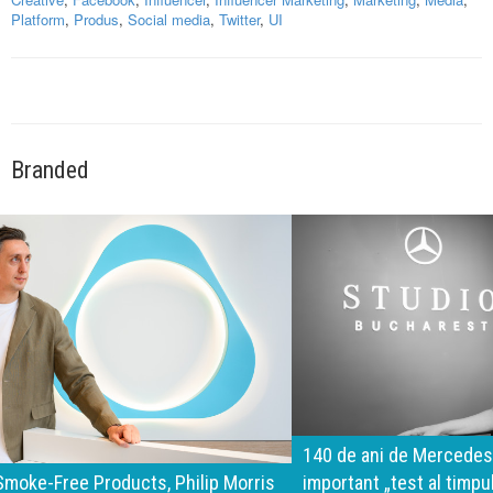
Platform
,
Produs
,
Social media
,
Twitter
,
UI
Branded
140 de ani de Mercedes-Benz. Ramona Pîrlog: Cel mai
important „test al timpului” este să inovăm constant, dar