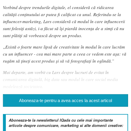
Vorbind despre trendurile digitale, el consideră că ridicarea
calității conținutului ar putea fi calificat ca unul.
Referindu-se la
influencer-marketing, Lars consideră că modul în care influencerii
sunt folosiți astăzi, i-a făcut să își piardă inocența de a simți că nu
sunt plătiți să vorbească despre un produs.
„Există o foarte mare lipsă de creativitate în modul în care lucrăm
cu un influencer - cea mai mare parte a ceea ce vedem este așa: vă
rugăm să țineți acest produs și să vă fotografiați în oglindă.”
Mai departe, am vorbit cu Lars despre lucruri de evitat în
comunicarea digitală, big data sau modul în care social media
modelează societatea.
Aboneaza-te pentru a avea acces la acest articol
Aboneaza-te la newsletterul IQads cu cele mai importante
articole despre comunicare, marketing si alte domenii creative: