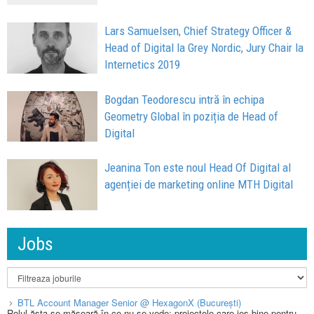
Lars Samuelsen, Chief Strategy Officer &
Head of Digital la Grey Nordic, Jury Chair la
Internetics 2019
Bogdan Teodorescu intră în echipa
Geometry Global în poziția de Head of
Digital
Jeanina Ton este noul Head Of Digital al
agenției de marketing online MTH Digital
Jobs
BTL Account Manager Senior @ HexagonX (București)
Rolul ăsta se măsoară în ce nu se vede: proiectele care ies bine pentru