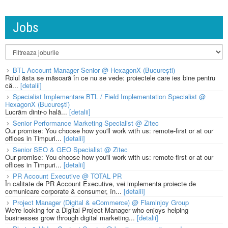
Jobs
BTL Account Manager Senior @ HexagonX (București)
Rolul ăsta se măsoară în ce nu se vede: proiectele care ies bine pentru
că...
[detalii]
Specialist Implementare BTL / Field Implementation Specialist @
HexagonX (București)
Lucrăm dintr-o hală...
[detalii]
Senior Performance Marketing Specialist @ Zitec
Our promise: You choose how you'll work with us: remote-first or at our
offices in Timpuri...
[detalii]
Senior SEO & GEO Specialist @ Zitec
Our promise: You choose how you'll work with us: remote-first or at our
offices in Timpuri...
[detalii]
PR Account Executive @ TOTAL PR
În calitate de PR Account Executive, vei implementa proiecte de
comunicare corporate & consumer, în...
[detalii]
Project Manager (Digital & eCommerce) @ Flaminjoy Group
We're looking for a Digital Project Manager who enjoys helping
businesses grow through digital marketing...
[detalii]