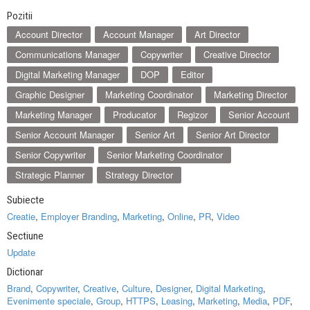
Pozitii
Account Director
Account Manager
Art Director
Communications Manager
Copywriter
Creative Director
Digital Marketing Manager
DOP
Editor
Graphic Designer
Marketing Coordinator
Marketing Director
Marketing Manager
Producator
Regizor
Senior Account
Senior Account Manager
Senior Art
Senior Art Director
Senior Copywriter
Senior Marketing Coordinator
Strategic Planner
Strategy Director
Subiecte
Creatie
,
Employer Branding
,
Marketing
,
Online
,
PR
,
Video
Sectiune
Update
Dictionar
Brand
,
Copywriter
,
Creative
,
Culture
,
Designer
,
Digital Marketing
,
Evenimente speciale
,
Group
,
HTTPS
,
Leasing
,
Marketing
,
Media
,
PDF
,