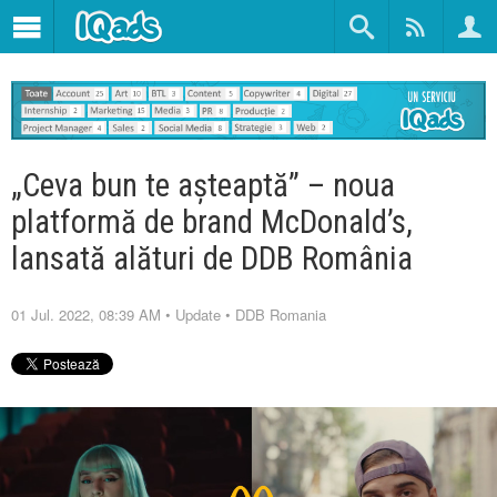
„Ceva bun te așteaptă” – noua
platformă de brand McDonald’s,
lansată alături de DDB România
01 Jul. 2022, 08:39 AM
•
Update
•
DDB Romania