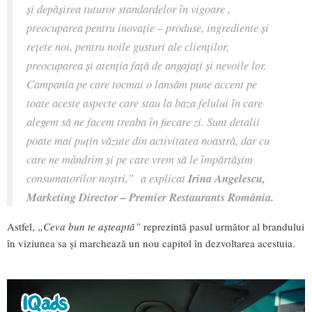
și depășirea tuturor standardelor în vigoare ,
preocuparea pentru inovație – produse, ingrediente și
rețete noi, pentru noile gusturi ale clienților,
preocuparea și atenția față de angajați și nevoile lor.
Campania pe care tocmai o lansăm pune accent pe
toate aceste aspecte care stau la baza felului în care
alegem să ne facem treaba în fiecare zi. Sunt detalii
poate mai puțin văzute din activitatea noastră, dar cu
care ne mândrim și pe care vrem să le împărtășim
consumatorilor noștri,”
a explicat
Irina Angelescu,
Marketing Director – Premier Restaurants România.
Astfel,
„Ceva bun te așteaptă”
reprezintă pasul următor al brandului
în viziunea sa și marchează un nou capitol în dezvoltarea acestuia.