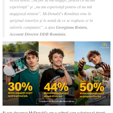
experiență” și „nu am experiență pentru că nu mă
angajează nimeni”, McDonald’s România vine în
sprijinul tinerilor și le arată de ce se regăsesc ei în
valorile companiei”,
a spus
Georgiana Rotaru
,
Account Director DDB România
.
Și asta deoarece McDonald’s are o cultură care valorizează tinerii,