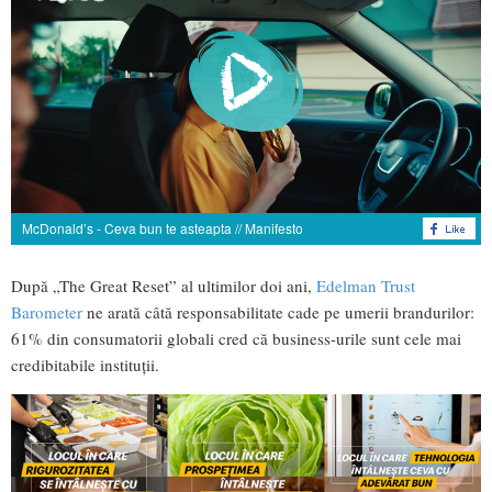
McDonald’s - Ceva bun te asteapta // Manifesto
După „The Great Reset” al ultimilor doi ani,
Edelman Trust
Barometer
ne arată câtă responsabilitate cade pe umerii brandurilor:
61% din consumatorii globali cred că business-urile sunt cele mai
credibitabile instituții.