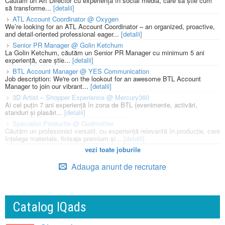
Căutăm un Art Director cu experiență în social media, care să știe cum
să transforme...
[detalii]
ATL Account Coordinator @ Oxygen
We’re looking for an ATL Account Coordinator – an organized, proactive,
and detail-oriented professional eager...
[detalii]
Senior PR Manager @ Golin Ketchum
La Golin Ketchum, căutăm un Senior PR Manager cu minimum 5 ani
experiență, care știe...
[detalii]
BTL Account Manager @ YES Communication
Job description: We're on the lookout for an awesome BTL Account
Manager to join our vibrant...
[detalii]
3D Artist – Shopper Experience @ Mercury360
Ai cel puțin 7 ani experiență în zona de BTL (evenimente, activări,
standuri și plasări...
[detalii]
Specialist Productie @ Godmother
Căutăm un profesionist versatil, cu experiență relevantă în producție, care
înțelege materiale, finisaje premium și...
[detalii]
vezi toate joburile
Adauga anunt de recrutare
Catalog IQads