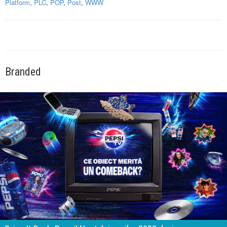
Platform
,
PLC
,
POP
,
Post
,
WWW
Branded