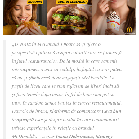
„O vizită în McDonald’s poate să-ți ofere o
perspectivă optimistă asupra culturii care se formează
în jurul restaurantelor. De la modul în care oamenii
interacționează unii cu ceilalți, la faptul că s-ar putea
să nu-ți zâmbească doar angajații McDonald’s. La
puștii de liceu care se simt suficient de liberi încât să-
și facă temele după masa, la fel de bine cum pot să
intre în random dance battles în curtea restaurantului.
Dincolo de brand, platforma de comunicare
Ceva bun
te așteaptă
este și despre modul în care consumatorii
trăiesc experiențele în relație cu brandul
McDonald’s”,
a spus
Ioana Dobrinescu, Strategy