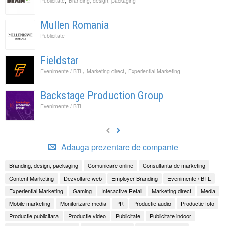
Publicitate
Branding, design, packaging
Mullen Romania
Publicitate
Fieldstar
,
,
Evenimente / BTL
Marketing direct
Experiential Marketing
Backstage Production Group
Evenimente / BTL
Adauga prezentare de companie
Branding, design, packaging
Comunicare online
Consultanta de marketing
Content Marketing
Dezvoltare web
Employer Branding
Evenimente / BTL
Experiential Marketing
Gaming
Interactive Retail
Marketing direct
Media
Mobile marketing
Monitorizare media
PR
Productie audio
Productie foto
Productie publicitara
Productie video
Publicitate
Publicitate indoor