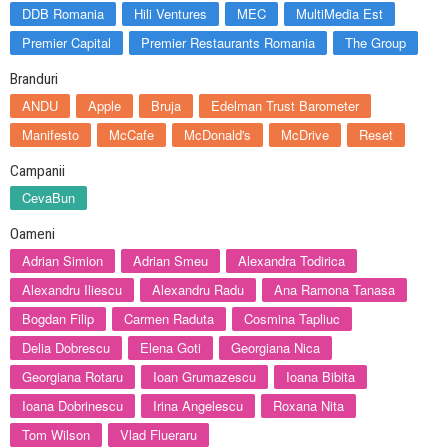
DDB Romania
Hili Ventures
MEC
MultiMedia Est
Premier Capital
Premier Restaurants Romania
The Group
Branduri
ANDU
Apple
Bruja
Edelman Trust Barometer
Manifesto
McCafe
McDonald's
McDrive
Reset
Campanii
CevaBun
Oameni
Adrian Simion
Adrian Smeu
Alexandra Todirica
Alexandru Iliescu
Alexandru Radu
Ana Ramona Tanasa
Bogdan Filip
Carmen Raduta
Cosmina Tapliuc
Delia Dobrescu
Elena Goti
Georgiana Nica
Georgiana Rotaru
Ioan Grumazescu
Ioana Bibita
Ioana Dobrinescu
Irina Angelescu
Roxana Nita
Tom Wilson
Vlad Flueraru