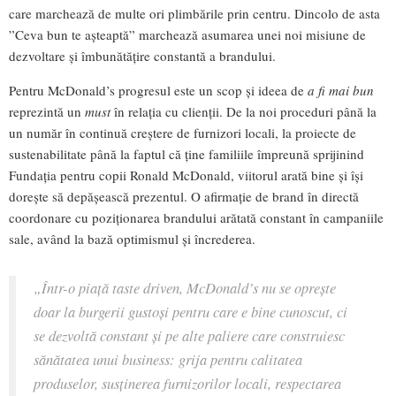
care marchează de multe ori plimbările prin centru. Dincolo de asta
”Ceva bun te așteaptă” marchează asumarea unei noi misiune de
dezvoltare și îmbunătățire constantă a brandului.
Pentru McDonald’s progresul este un scop și ideea de
a fi mai bun
reprezintă un
must
în relația cu clienții. De la noi proceduri până la
un număr în continuă creștere de furnizori locali, la proiecte de
sustenabilitate până la faptul că ține familiile împreună sprijinind
Fundația pentru copii Ronald McDonald, viitorul arată bine și își
dorește să depășească prezentul. O afirmație de brand în directă
coordonare cu poziționarea brandului arătată constant în campaniile
sale, având la bază optimismul și încrederea.
„Într-o piață taste driven, McDonald’s nu se oprește
doar la burgerii gustoși pentru care e bine cunoscut, ci
se dezvoltă constant și pe alte paliere care construiesc
sănătatea unui business: grija pentru calitatea
produselor, susținerea furnizorilor locali, respectarea