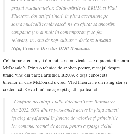
pragul restaurantelor. Colaborările cu BRUJA și Vlad
Flueraru, doi artiști tineri, în plină ascensiune pe
scena muzicală românească, ne-au ajutat să ancorăm
campania și mai mult în contemporan și să fim
relevanți în zona de pop-culture
,”
declară
Roxana
Niță, Creative Director DDB România.
Colaborarea cu artiștii din industria muzicală este o premieră pentru
McDonald’s. Printr-o tehnică de spoken poetry, mesajul despre
brand vine din partea artiștilor. BRUJA e deja cunoscută
tinerilor în care McDonald’s cred. Vlad Flueraru e un rising-star și
credem că „Ceva bun” ne așteaptă și din partea lui.
„
Conform aceluiași studiu Edelman Trust Barometer
din 2022, 60% dintre persoanele active în piața muncii
își aleg angajatorul în funcție de valorile și principiile
lor comune, tocmai de aceea, pentru a sparge ciclul
vicios dintre „nu pot să mă angajez pentru că nu am