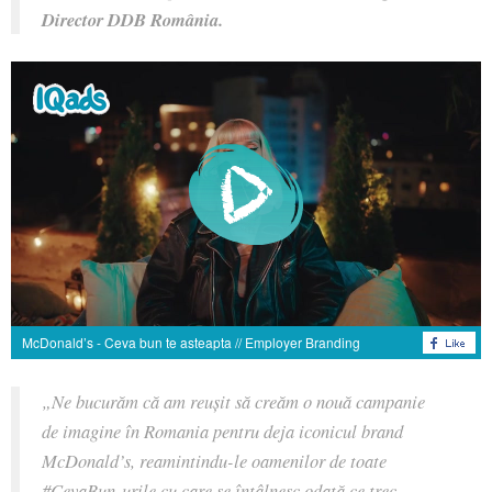
Director DDB România.
McDonald’s - Ceva bun te asteapta // Employer Branding
„Ne bucurăm că am reușit să creăm o nouă campanie
de imagine în Romania pentru deja iconicul brand
McDonald’s, reamintindu-le oamenilor de toate
#CevaBun-urile cu care se întâlnesc odată ce trec