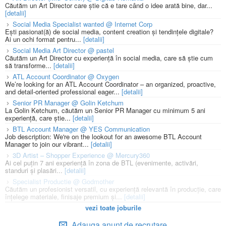
Căutăm un Art Director care știe că e tare când o idee arată bine, dar...
[detalii]
Social Media Specialist wanted @ Internet Corp
Ești pasionat(ă) de social media, content creation și tendințele digitale?
Ai un ochi format pentru...
[detalii]
Social Media Art Director @ pastel
Căutăm un Art Director cu experiență în social media, care să știe cum
să transforme...
[detalii]
ATL Account Coordinator @ Oxygen
We’re looking for an ATL Account Coordinator – an organized, proactive,
and detail-oriented professional eager...
[detalii]
Senior PR Manager @ Golin Ketchum
La Golin Ketchum, căutăm un Senior PR Manager cu minimum 5 ani
experiență, care știe...
[detalii]
BTL Account Manager @ YES Communication
Job description: We're on the lookout for an awesome BTL Account
Manager to join our vibrant...
[detalii]
3D Artist – Shopper Experience @ Mercury360
Ai cel puțin 7 ani experiență în zona de BTL (evenimente, activări,
standuri și plasări...
[detalii]
Specialist Productie @ Godmother
Căutăm un profesionist versatil, cu experiență relevantă în producție, care
înțelege materiale, finisaje premium și...
[detalii]
vezi toate joburile
Adauga anunt de recrutare