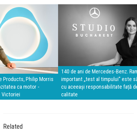
140 de ani de Mercedes-Benz. Ramona Pîrlog: Cel mai
important „test al timpului” este să inovăm constant, dar
cu aceeași responsabilitate față de oameni, siguranță și
calitate
Related