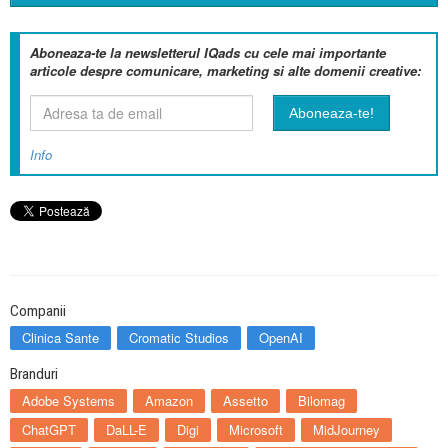
Aboneaza-te la newsletterul IQads cu cele mai importante
articole despre comunicare, marketing si alte domenii creative:
Info
Companii
Clinica Sante
Cromatic Studios
OpenAI
Branduri
Adobe Systems
Amazon
Assetto
Bilomag
ChatGPT
DaLL-E
Digi
Microsoft
MidJourney