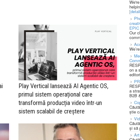
We're
helpi
[detali
Pho
creat
EPIC 
Our c
commu
Acc
We’re
Med
Comm
RESPO
on a 
editor
PR
ai
Play Vertical lansează AI Agentic OS,
RESPO
a stra
primul sistem operațional care
B2B &
transformă producția video într-un
Cop
Căută
sistem scalabil de creștere
știe c
Vi
Căută
și să
Art
Căută