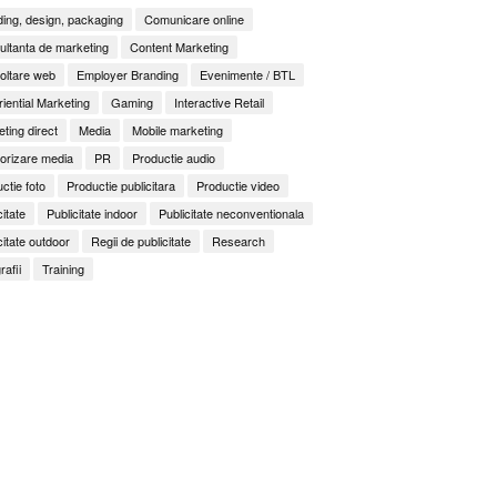
ing, design, packaging
Comunicare online
ltanta de marketing
Content Marketing
oltare web
Employer Branding
Evenimente / BTL
iential Marketing
Gaming
Interactive Retail
ting direct
Media
Mobile marketing
orizare media
PR
Productie audio
ctie foto
Productie publicitara
Productie video
citate
Publicitate indoor
Publicitate neconventionala
citate outdoor
Regii de publicitate
Research
rafii
Training