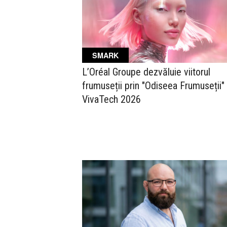
SMARK
L’Oréal Groupe dezvăluie viitorul
frumuseții prin "Odiseea Frumuseții" 
VivaTech 2026