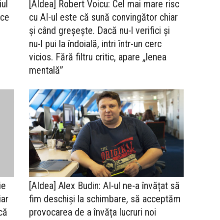
ul
[AIdea] Robert Voicu: Cel mai mare risc
ice
cu AI-ul este că sună convingător chiar
și când greșește. Dacă nu-l verifici și
nu-l pui la îndoială, intri într-un cerc
vicios. Fără filtru critic, apare „lenea
mentală”
ie
[AIdea] Alex Budin: AI-ul ne-a învățat să
iar
fim deschiși la schimbare, să acceptăm
că
provocarea de a învăța lucruri noi