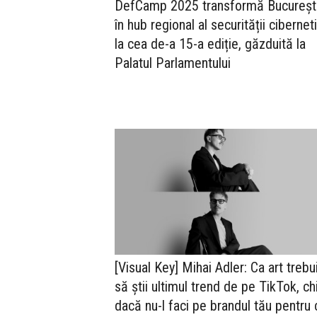
DefCamp 2025 transformă București
în hub regional al securității cibernet
la cea de-a 15-a ediție, găzduită la
Palatul Parlamentului
[Visual Key] Mihai Adler: Ca art trebu
să știi ultimul trend de pe TikTok, ch
dacă nu-l faci pe brandul tău pentru 