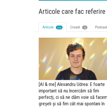
Articole care fac referire
Articole
Creatii
Podcas
313
12
[AI & me] Alexandru Udrea: E foarte
important să nu încercăm să fim
perfecți, ci să ne dăm voie să face
greșeli și să fim cât mai spontani în