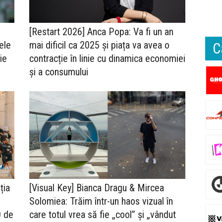
[Restart 2026] Anca Popa: Va fi un an
tele
mai dificil ca 2025 și piața va avea o
C
ie
contracție în linie cu dinamica economiei
și a consumului
ția
[Visual Key] Bianca Dragu & Mircea
Solomiea: Trăim într-un haos vizual în
0 de
care totul vrea să fie „cool” și „vândut