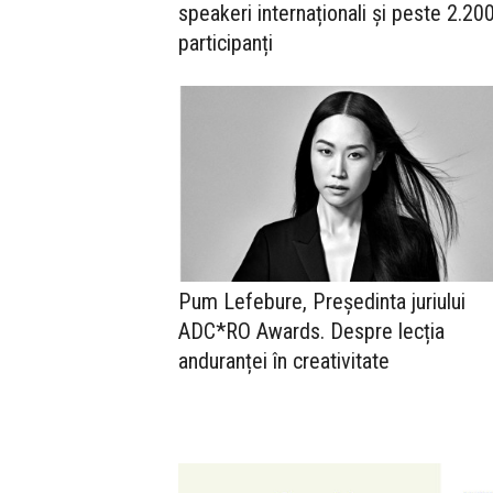
speakeri internaționali și peste 2.20
participanți
Pum Lefebure, Președinta juriului
ADC*RO Awards. Despre lecția
anduranței în creativitate