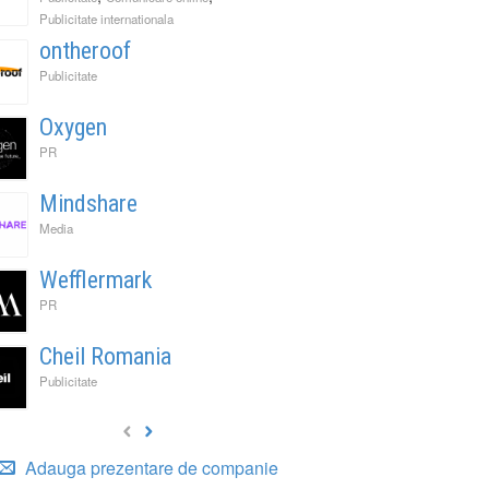
Publicitate internationala
ontheroof
Publicitate
Oxygen
PR
Mindshare
Media
Wefflermark
PR
Cheil Romania
Publicitate
Adauga prezentare de companie