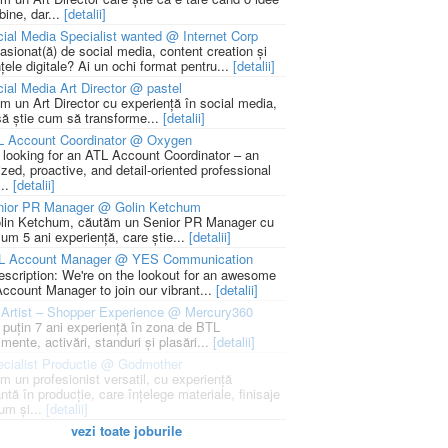
bine, dar...
[detalii]
ial Media Specialist wanted @ Internet Corp
pasionat(ă) de social media, content creation și
țele digitale? Ai un ochi format pentru...
[detalii]
ial Media Art Director @ pastel
m un Art Director cu experiență în social media,
să știe cum să transforme...
[detalii]
L Account Coordinator @ Oxygen
 looking for an ATL Account Coordinator – an
zed, proactive, and detail-oriented professional
...
[detalii]
nior PR Manager @ Golin Ketchum
lin Ketchum, căutăm un Senior PR Manager cu
um 5 ani experiență, care știe...
[detalii]
L Account Manager @ YES Communication
escription: We're on the lookout for an awesome
ccount Manager to join our vibrant...
[detalii]
Artist – Shopper Experience @ Mercury360
l puțin 7 ani experiență în zona de BTL
mente, activări, standuri și plasări...
[detalii]
cialist Productie @ Godmother
m un profesionist versatil, cu experiență
ntă în producție, care înțelege materiale, finisaje
um și...
[detalii]
vezi toate joburile