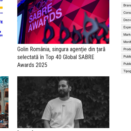
Brand
Consu
Dezv
Exper
Marke
Monit
Golin România, singura agenție din țară
Produ
selectată în Top 40 Global SABRE
Publi
Publi
Awards 2025
Tipog