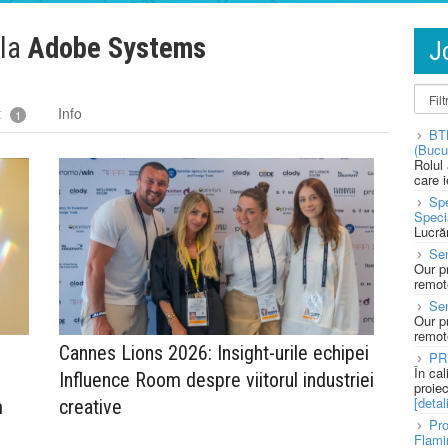
 la
Adobe Systems
J
t
Info
1
BT
(Bucu
Rolul
care 
Spe
Speci
Lucră
Sen
Our p
remote
Se
Our p
remote
Cannes Lions 2026: Insight-urile echipei
PR
În ca
Influence Room despre viitorul industriei
proie
[detali
m
creative
Pro
Flami