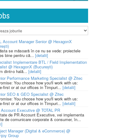
obs
L Account Manager Senior @ HexagonX
rești)
 ăsta se măsoară în ce nu se vede: proiectele
ies bine pentru că...
[detalii]
cialist Implementare BTL / Field Implementation
alist @ HexagonX (București)
m dintr-o hală...
[detalii]
ior Performance Marketing Specialist @ Zitec
romise: You choose how you'll work with us:
-first or at our offices in Timpuri...
[detalii]
nior SEO & GEO Specialist @ Zitec
romise: You choose how you'll work with us:
-first or at our offices in Timpuri...
[detalii]
 Account Executive @ TOTAL PR
litate de PR Account Executive, vei implementa
cte de comunicare corporate & consumer, în...
i]
ject Manager (Digital & eCommerce) @
njoy Group