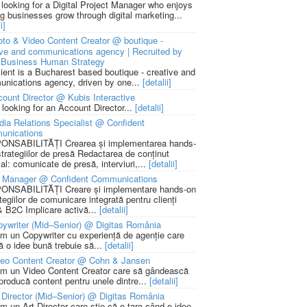
 looking for a Digital Project Manager who enjoys
ng businesses grow through digital marketing...
i]
to & Video Content Creator @ boutique -
ive and communications agency | Recruited by
Business Human Strategy
lient is a Bucharest based boutique - creative and
nications agency, driven by one...
[detalii]
ount Director @ Kubis Interactive
 looking for an Account Director...
[detalii]
ia Relations Specialist @ Confident
unications
NSABILITĂȚI Crearea și implementarea hands-
strategiilor de presă Redactarea de conținut
ial: comunicate de presă, interviuri,...
[detalii]
 Manager @ Confident Communications
NSABILITĂȚI Creare și implementare hands-on
tegiilor de comunicare integrată pentru clienți
 B2C Implicare activă...
[detalii]
ywriter (Mid–Senior) @ Digitas România
m un Copywriter cu experiență de agenție care
ă o idee bună trebuie să...
[detalii]
deo Content Creator @ Cohn & Jansen
m un Video Content Creator care să gândească
 producă content pentru unele dintre...
[detalii]
 Director (Mid–Senior) @ Digitas România
m un Art Director care știe că e tare când o idee