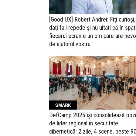
[Good UX] Robert Andrei: Fiți curioși,
dați fail repede și nu uitați că în spa
fiecărui ecran e un om care are nevo
de ajutorul vostru
SMARK
DefCamp 2025 își consolidează pozi
de lider regional în securitate
cibernetică: 2 zile, 4 scene, peste 9