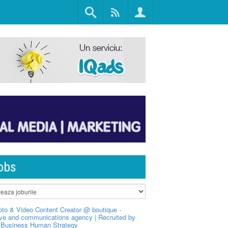
obs
to & Video Content Creator @ boutique -
ive and communications agency | Recruited by
Business Human Strategy