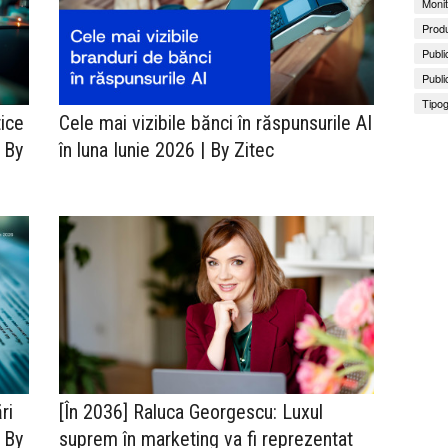
Monit
Produ
Publi
Publi
Tipog
tice
Cele mai vizibile bănci în răspunsurile AI
| By
în luna Iunie 2026 | By Zitec
ri
[În 2036] Raluca Georgescu: Luxul
| By
suprem în marketing va fi reprezentat