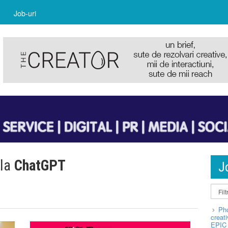
Job-uri
 la
ChatGPT
J
Pho
creat
EPIC 