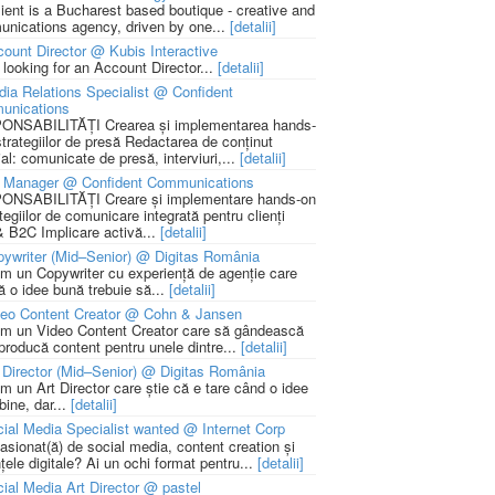
lient is a Bucharest based boutique - creative and
nications agency, driven by one...
[detalii]
ount Director @ Kubis Interactive
 looking for an Account Director...
[detalii]
ia Relations Specialist @ Confident
unications
NSABILITĂȚI Crearea și implementarea hands-
strategiilor de presă Redactarea de conținut
ial: comunicate de presă, interviuri,...
[detalii]
 Manager @ Confident Communications
NSABILITĂȚI Creare și implementare hands-on
tegiilor de comunicare integrată pentru clienți
 B2C Implicare activă...
[detalii]
ywriter (Mid–Senior) @ Digitas România
m un Copywriter cu experiență de agenție care
ă o idee bună trebuie să...
[detalii]
deo Content Creator @ Cohn & Jansen
m un Video Content Creator care să gândească
 producă content pentru unele dintre...
[detalii]
 Director (Mid–Senior) @ Digitas România
m un Art Director care știe că e tare când o idee
bine, dar...
[detalii]
ial Media Specialist wanted @ Internet Corp
pasionat(ă) de social media, content creation și
țele digitale? Ai un ochi format pentru...
[detalii]
ial Media Art Director @ pastel