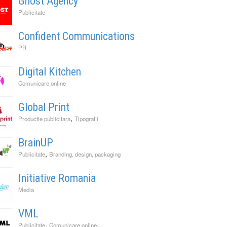
Ghost Agency
Publicitate
Confident Communications
PR
Digital Kitchen
Comunicare online
Global Print
,
Productie publicitara
Tipografii
BrainUP
,
Publicitate
Branding, design, packaging
Initiative Romania
Media
VML
,
,
Publicitate
Comunicare online