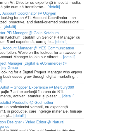
m un Art Director cu experiență în social media,
să știe cum să transforme...
[detalii]
L Account Coordinator @ Oxygen
 looking for an ATL Account Coordinator – an
zed, proactive, and detail-oriented professional
...
[detalii]
nior PR Manager @ Golin Ketchum
lin Ketchum, căutăm un Senior PR Manager cu
um 5 ani experiență, care știe...
[detalii]
L Account Manager @ YES Communication
escription: We're on the lookout for an awesome
ccount Manager to join our vibrant...
[detalii]
ject Manager (Digital & eCommerce) @
njoy Group
 looking for a Digital Project Manager who enjoys
ng businesses grow through digital marketing...
i]
Artist – Shopper Experience @ Mercury360
l puțin 7 ani experiență în zona de BTL
mente, activări, standuri și plasări...
[detalii]
cialist Productie @ Godmother
m un profesionist versatil, cu experiență
ntă în producție, care înțelege materiale, finisaje
um și...
[detalii]
ion Designer / Video Editor @ Natural
igence
ed in 2009 and 100% self-funded to this day,