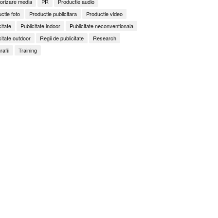
orizare media
PR
Productie audio
ctie foto
Productie publicitara
Productie video
citate
Publicitate indoor
Publicitate neconventionala
citate outdoor
Regii de publicitate
Research
rafii
Training