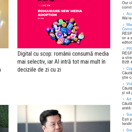
Our c
commu
Acc
We’re
Med
Comm
RESPO
on a 
editor
PR
Digital cu scop: românii consumă media
RESPO
a stra
mai selectiv, iar AI intră tot mai mult în
B2B &
Cop
m
deciziile de zi cu zi
Căută
știe c
Vi
Căută
și să
Art
Căută
arată 
Soc
Ești 
tendin
Soc