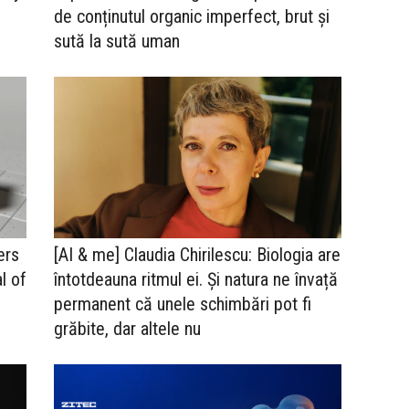
de conținutul organic imperfect, brut și
sută la sută uman
ers
[AI & me] Claudia Chirilescu: Biologia are
l of
întotdeauna ritmul ei. Și natura ne învață
permanent că unele schimbări pot fi
grăbite, dar altele nu