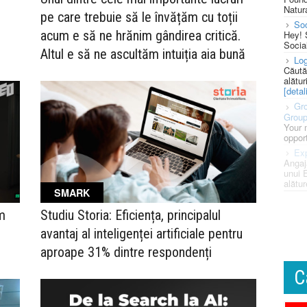
Natura
pe care trebuie să le învățăm cu toții
So
acum e să ne hrănim gândirea critică.
Hey! 
Socia
Altul e să ne ascultăm intuiția aia bună
Log
Căută
alătur
[detali
Gro
Grou
Your 
opport
Exp
Angaj
unui 
alătur
SMARK
m
Studiu Storia: Eficiența, principalul
avantaj al inteligenței artificiale pentru
aproape 31% dintre respondenți
C