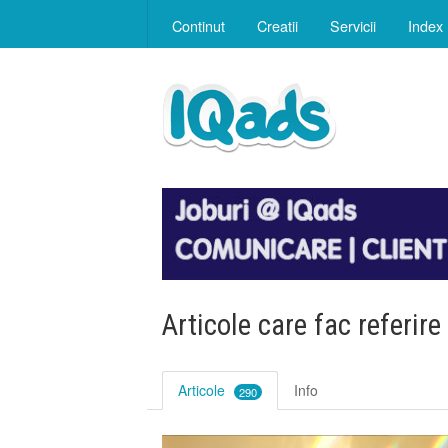
Continut
Creatii
Servicii
Index
Articole care fac referire
Articole
Info
290