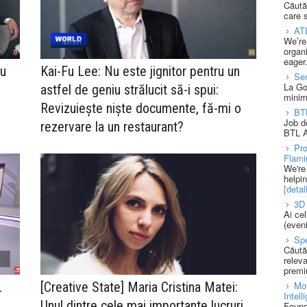
Căută
care 
AT
We’re
organi
eager
ru
Kai-Fu Lee: Nu este jignitor pentru un
Se
La Go
astfel de geniu strălucit să-i spui:
minim
Revizuiește niște documente, fă-mi o
BT
Job d
rezervare la un restaurant?
BTL A
Pro
Flami
We're
helpi
[detali
3D 
Ai ce
(eveni
Spe
Căută
releva
premi
.
[Creative State] Maria Cristina Matei:
Mot
Intell
Unul dintre cele mai importante lucruri
Found