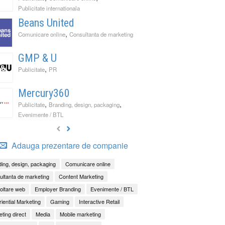
Publicitate internationala
Beans United
,
Comunicare online
Consultanta de marketing
GMP & U
,
Publicitate
PR
Mercury360
,
,
Publicitate
Branding, design, packaging
Evenimente / BTL
Adauga prezentare de companie
ing, design, packaging
Comunicare online
ltanta de marketing
Content Marketing
oltare web
Employer Branding
Evenimente / BTL
iential Marketing
Gaming
Interactive Retail
ting direct
Media
Mobile marketing