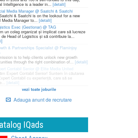
l Intelligence is a leader in...
[detalii]
cial Media Manager @ Saatchi & Saatchi
Saatchi & Saatchi is on the lookout for a new
l Media Manager to...
[detalii]
istics Exec (Gestionar) @ TAG
m un coleg organizat și implicat care să lucreze
i de Head of Logistics și să contribuie la...
i]
wth & Partnerships Specialist @ Flaminjoy
p
mission is to help clients unlock new growth
unities through the right combination of...
[detalii]
ert Contabil Senior @ Elite Media United
ăm Expert Contabil Senior! Suntem în căutarea
Expert Contabil cu experiență, care să se
e...
[detalii]
vezi toate joburile
Adauga anunt de recrutare
atalog IQads