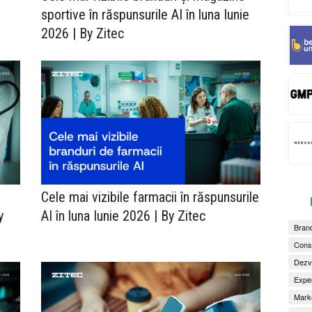
sportive în răspunsurile AI în luna Iunie
2026 | By Zitec
Cele mai vizibile farmacii în răspunsurile
y
AI în luna Iunie 2026 | By Zitec
Brand
Consu
Dezv
Exper
Marke