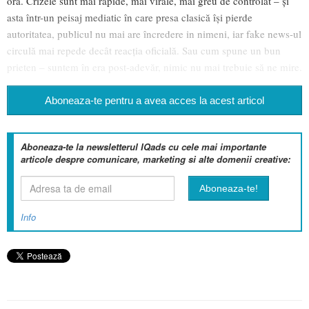
oră. Crizele sunt mai rapide, mai virale, mai greu de controlat – și
asta într-un peisaj mediatic în care presa clasică își pierde
autoritatea, publicul nu mai are încredere in nimeni, iar fake news-ul
circulă mai repede decât reacția oficială. Sau cum spune un bun
prieten – suntem în era post-adevăr, nimic nu mai trebuie să ne mire.
Aboneaza-te pentru a avea acces la acest articol
Aboneaza-te la newsletterul IQads cu cele mai importante
articole despre comunicare, marketing si alte domenii creative:
Info