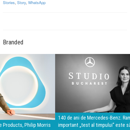
Stories
,
Story
,
WhatsApp
Branded
140 de ani de Mercedes-Benz. Ramona Pîrlog: Cel mai
important „test al timpului” este să inovăm constant, dar