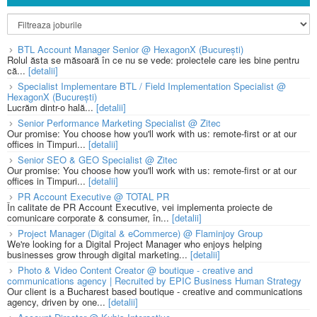
BTL Account Manager Senior @ HexagonX (București)
Rolul ăsta se măsoară în ce nu se vede: proiectele care ies bine pentru
că...
[detalii]
Specialist Implementare BTL / Field Implementation Specialist @
HexagonX (București)
Lucrăm dintr-o hală...
[detalii]
Senior Performance Marketing Specialist @ Zitec
Our promise: You choose how you'll work with us: remote-first or at our
offices in Timpuri...
[detalii]
Senior SEO & GEO Specialist @ Zitec
Our promise: You choose how you'll work with us: remote-first or at our
offices in Timpuri...
[detalii]
PR Account Executive @ TOTAL PR
În calitate de PR Account Executive, vei implementa proiecte de
comunicare corporate & consumer, în...
[detalii]
Project Manager (Digital & eCommerce) @ Flaminjoy Group
We're looking for a Digital Project Manager who enjoys helping
businesses grow through digital marketing...
[detalii]
Photo & Video Content Creator @ boutique - creative and
communications agency | Recruited by EPIC Business Human Strategy
Our client is a Bucharest based boutique - creative and communications
agency, driven by one...
[detalii]