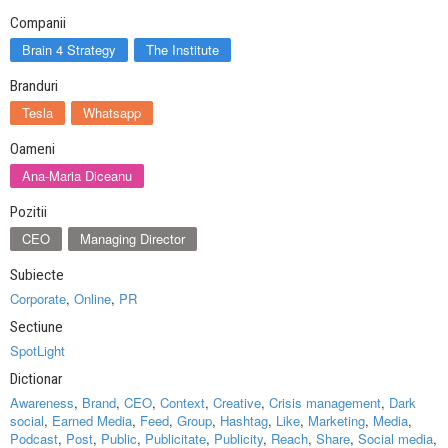
Companii
Brain 4 Strategy
The Institute
Branduri
Tesla
Whatsapp
Oameni
Ana-Maria Diceanu
Pozitii
CEO
Managing Director
Subiecte
Corporate
,
Online
,
PR
Sectiune
SpotLight
Dictionar
Awareness
,
Brand
,
CEO
,
Context
,
Creative
,
Crisis management
,
Dark
social
,
Earned Media
,
Feed
,
Group
,
Hashtag
,
Like
,
Marketing
,
Media
,
Podcast
,
Post
,
Public
,
Publicitate
,
Publicity
,
Reach
,
Share
,
Social media
,