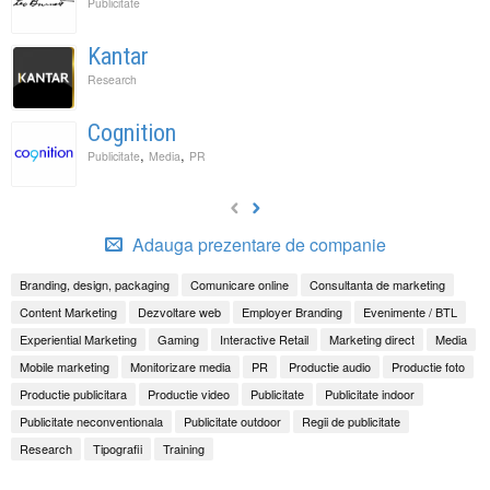
Publicitate
Kantar
Research
Cognition
,
,
Publicitate
Media
PR
Adauga prezentare de companie
Branding, design, packaging
Comunicare online
Consultanta de marketing
Content Marketing
Dezvoltare web
Employer Branding
Evenimente / BTL
Experiential Marketing
Gaming
Interactive Retail
Marketing direct
Media
Mobile marketing
Monitorizare media
PR
Productie audio
Productie foto
Productie publicitara
Productie video
Publicitate
Publicitate indoor
Publicitate neconventionala
Publicitate outdoor
Regii de publicitate
Research
Tipografii
Training