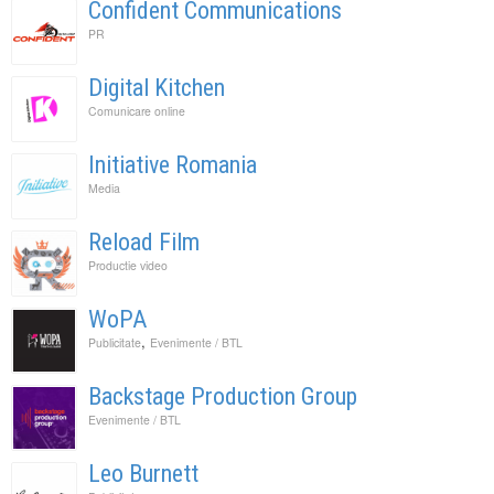
Confident Communications
PR
Digital Kitchen
Comunicare online
Initiative Romania
Media
Reload Film
Productie video
WoPA
,
Publicitate
Evenimente / BTL
Backstage Production Group
Evenimente / BTL
Leo Burnett