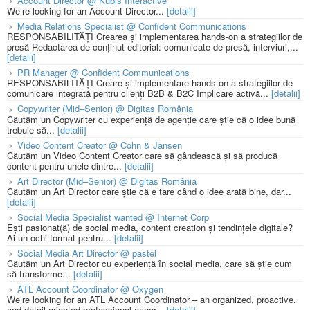
Account Director @ Kubis Interactive
We’re looking for an Account Director...
[detalii]
Media Relations Specialist @ Confident Communications
RESPONSABILITĂȚI Crearea și implementarea hands-on a strategiilor de
presă Redactarea de conținut editorial: comunicate de presă, interviuri,...
[detalii]
PR Manager @ Confident Communications
RESPONSABILITĂȚI Creare și implementare hands-on a strategiilor de
comunicare integrată pentru clienți B2B & B2C Implicare activă...
[detalii]
Copywriter (Mid–Senior) @ Digitas România
Căutăm un Copywriter cu experiență de agenție care știe că o idee bună
trebuie să...
[detalii]
Video Content Creator @ Cohn & Jansen
Căutăm un Video Content Creator care să gândească și să producă
content pentru unele dintre...
[detalii]
Art Director (Mid–Senior) @ Digitas România
Căutăm un Art Director care știe că e tare când o idee arată bine, dar...
[detalii]
Social Media Specialist wanted @ Internet Corp
Ești pasionat(ă) de social media, content creation și tendințele digitale?
Ai un ochi format pentru...
[detalii]
Social Media Art Director @ pastel
Căutăm un Art Director cu experiență în social media, care să știe cum
să transforme...
[detalii]
ATL Account Coordinator @ Oxygen
We’re looking for an ATL Account Coordinator – an organized, proactive,
and detail-oriented professional eager...
[detalii]