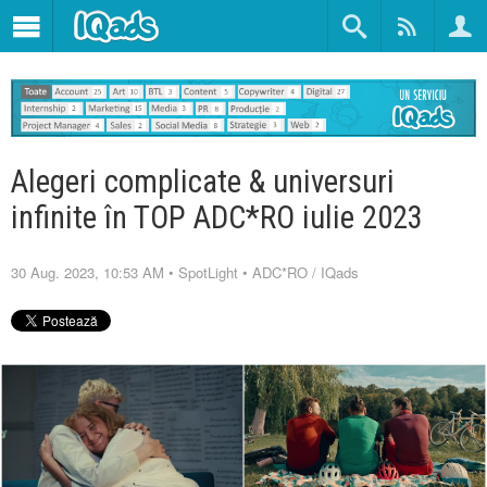
Alegeri complicate & universuri
infinite în TOP ADC*RO iulie 2023
30 Aug. 2023, 10:53 AM
•
SpotLight
•
ADC*RO
/
IQads