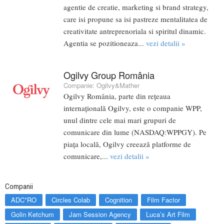
agentie de creatie, marketing si brand strategy,
care isi propune sa isi pastreze mentalitatea de
creativitate antreprenoriala si spiritul dinamic.
Agentia se pozitioneaza...
vezi detalii »
Ogilvy Group România
Companie:
Ogilvy&Mather
Ogilvy România, parte din rețeaua
internațională Ogilvy, este o companie WPP,
unul dintre cele mai mari grupuri de
comunicare din lume (NASDAQ:WPPGY). Pe
piața locală, Ogilvy creează platforme de
comunicare,...
vezi detalii »
Companii
ADC*RO
Circles Colab
Cognition
Film Factor
Golin Ketchum
Jam Session Agency
Luca’s Art Film