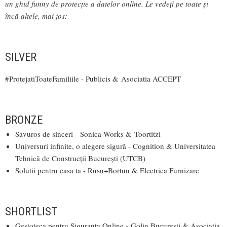
un ghid funny de protecție a datelor online. Le vedeți pe toate și
încă altele, mai jos:
SILVER
#ProtejatiToateFamiliile - Publicis & Asociatia ACCEPT
BRONZE
Savuros de sinceri - Sonica Works & Toortitzi
Universuri infinite, o alegere sigură - Cognition & Universitatea
Tehnică de Construcții București (UTCB)
Solutii pentru casa ta - Rusu+Bortun & Electrica Furnizare
SHORTLIST
Gestoteca pentru Siguranța Online -
Golin Bucuresti &
Asociația