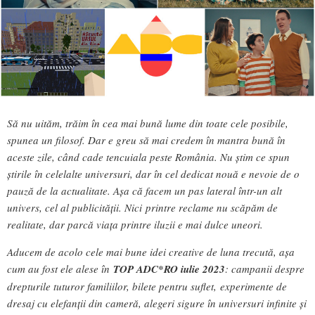
Să nu uităm, trăim în cea mai bună lume din toate cele posibile,
spunea un filosof. Dar e greu să mai credem în mantra bună în
aceste zile, când cade tencuiala peste România. Nu știm ce spun
știrile în celelalte universuri, dar în cel dedicat nouă e nevoie de o
pauză de la actualitate. Așa că facem un pas lateral într-un alt
univers, cel al publicității. Nici printre reclame nu scăpăm de
realitate, dar parcă viața printre iluzii e mai dulce uneori.
Aducem de acolo cele mai bune idei creative de luna trecută, așa
cum au fost ele alese în
TOP ADC*RO iulie 2023
: campanii despre
drepturile tuturor familiilor, bilete pentru suflet, experimente de
dresaj cu elefanții din cameră, alegeri sigure în universuri infinite și