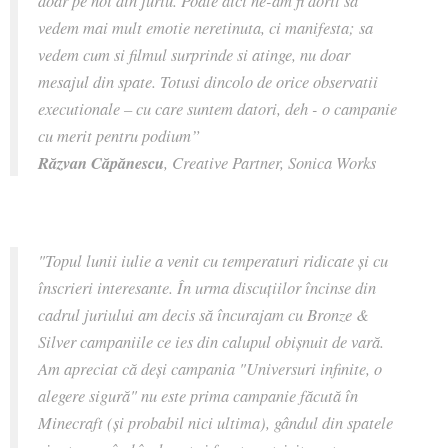
doar pe noi din juriu. Poate aici ne-am fi dorit sa
vedem mai mult emotie neretinuta, ci manifesta; sa
vedem cum si filmul surprinde si atinge, nu doar
mesajul din spate. Totusi dincolo de orice observatii
executionale – cu care suntem datori, deh - o campanie
cu merit pentru podium”
Răzvan Căpănescu
, Creative Partner, Sonica Works
"Topul lunii iulie a venit cu temperaturi ridicate și cu
înscrieri interesante. În urma discuțiilor încinse din
cadrul juriului am decis să încurajam cu Bronze &
Silver campaniile ce ies din calupul obișnuit de vară.
Am apreciat că deși campania "Universuri infinite, o
alegere sigură" nu este prima campanie făcută în
Minecraft (și probabil nici ultima), gândul din spatele