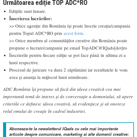
Următoarea ediție TOP ADC*RO
Edițiile sunt lunare.
Înscrierea lucrărilor:
>> Orice agenție din România își poate înscrie creația/campania
pentru Topul ADC*RO prin
acest form
.
>> Orice membru al comunităților creative din România poate
propune o lucrare/campanie pe email TopADC@IQads[dot]ro
Înscrierile pentru fiecare ediție se pot face până în ultima zi a
lunii respective.
Procesul de jurizare va dura 2 săptămâni iar rezultatele le vom
avea și anunța la mijlocul lunii următoare.
ADC România îşi propune să facă din ideea creativă cea mai
importantă temă de interes şi de conversaţie a domeniului, să apere
criteriile ce definesc ideea creativă, să evidenţieze şi să onoreze
rolul omului de creaţie în cadrul industriei.
Aboneaza-te la newsletterul IQads cu cele mai importante
articole despre comunicare, marketing si alte domenii creative: