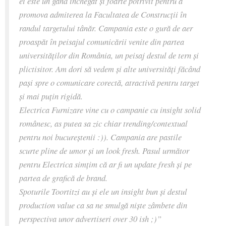
ei este un gând închegat și foarte potrivit pentru a
promova admiterea la Facultatea de Construcții în
randul targetului tânăr. Campania este o gură de aer
proaspăt în peisajul comunicării venite din partea
universităților din România, un peisaj destul de tern și
plictisitor. Am dori să vedem și alte universități făcând
pași spre o comunicare corectă, atractivă pentru target
și mai puțin rigidă.
Electrica Furnizare vine cu o campanie cu insight solid
românesc, as putea sa zic chiar trending/contextual
pentru noi bucureștenii :)). Campania are pastile
scurte pline de umor și un look fresh. Pasul următor
pentru Electrica simțim că ar fi un update fresh și pe
partea de grafică de brand.
Spoturile Toortitzi au și ele un insight bun și destul
production value ca sa ne smulgă niște zâmbete din
perspectiva unor advertiseri over 30 ish ;)”