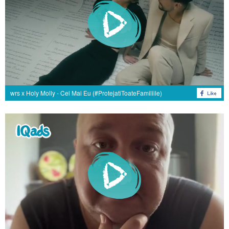
wrs x Holy Molly - Cel Mai Eu (#ProtejatiToateFamiliile)