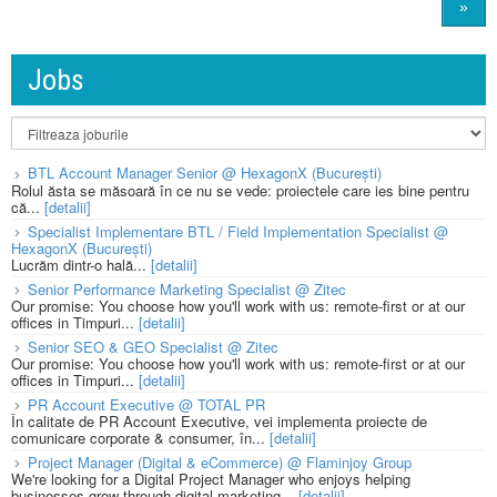
»
Jobs
BTL Account Manager Senior @ HexagonX (București)
Rolul ăsta se măsoară în ce nu se vede: proiectele care ies bine pentru
că...
[detalii]
Specialist Implementare BTL / Field Implementation Specialist @
HexagonX (București)
Lucrăm dintr-o hală...
[detalii]
Senior Performance Marketing Specialist @ Zitec
Our promise: You choose how you'll work with us: remote-first or at our
offices in Timpuri...
[detalii]
Senior SEO & GEO Specialist @ Zitec
Our promise: You choose how you'll work with us: remote-first or at our
offices in Timpuri...
[detalii]
PR Account Executive @ TOTAL PR
În calitate de PR Account Executive, vei implementa proiecte de
comunicare corporate & consumer, în...
[detalii]
Project Manager (Digital & eCommerce) @ Flaminjoy Group
We're looking for a Digital Project Manager who enjoys helping
businesses grow through digital marketing...
[detalii]