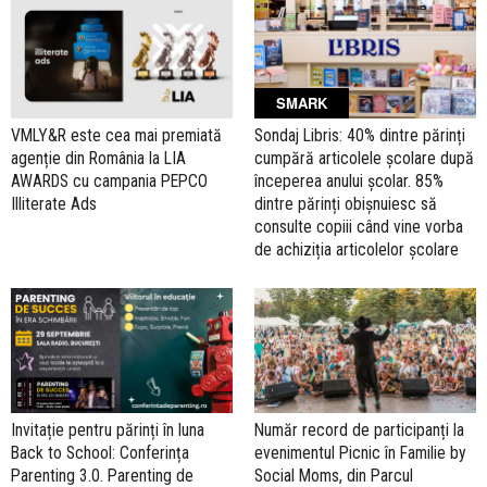
SMARK
VMLY&R este cea mai premiată
Sondaj Libris: 40% dintre părinți
agenție din România la LIA
cumpără articolele școlare după
AWARDS cu campania PEPCO
începerea anului școlar. 85%
Illiterate Ads
dintre părinți obișnuiesc să
consulte copiii când vine vorba
de achiziția articolelor școlare
Invitație pentru părinți în luna
Număr record de participanți la
Back to School: Conferința
evenimentul Picnic în Familie by
Parenting 3.0. Parenting de
Social Moms, din Parcul