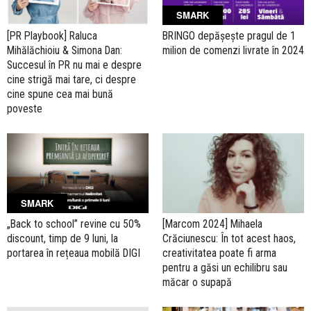
SMARK
[PR Playbook] Raluca
BRINGO depășește pragul de 1
Mihălăchioiu & Simona Dan:
milion de comenzi livrate în 2024
Succesul în PR nu mai e despre
cine strigă mai tare, ci despre
cine spune cea mai bună
poveste
SMARK
„Back to school” revine cu 50%
[Marcom 2024] Mihaela
discount, timp de 9 luni, la
Crăciunescu: În tot acest haos,
portarea în rețeaua mobilă DIGI
creativitatea poate fi arma
pentru a găsi un echilibru sau
măcar o supapă