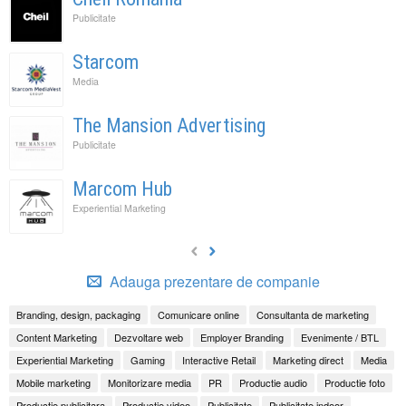
Publicitate
Starcom
Media
The Mansion Advertising
Publicitate
Marcom Hub
Experiential Marketing
Adauga prezentare de companie
Branding, design, packaging
Comunicare online
Consultanta de marketing
Content Marketing
Dezvoltare web
Employer Branding
Evenimente / BTL
Experiential Marketing
Gaming
Interactive Retail
Marketing direct
Media
Mobile marketing
Monitorizare media
PR
Productie audio
Productie foto
Productie publicitara
Productie video
Publicitate
Publicitate indoor