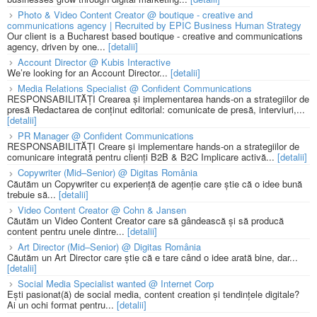
Photo & Video Content Creator @ boutique - creative and
communications agency | Recruited by EPIC Business Human Strategy
Our client is a Bucharest based boutique - creative and communications
agency, driven by one...
[detalii]
Account Director @ Kubis Interactive
We’re looking for an Account Director...
[detalii]
Media Relations Specialist @ Confident Communications
RESPONSABILITĂȚI Crearea și implementarea hands-on a strategiilor de
presă Redactarea de conținut editorial: comunicate de presă, interviuri,...
[detalii]
PR Manager @ Confident Communications
RESPONSABILITĂȚI Creare și implementare hands-on a strategiilor de
comunicare integrată pentru clienți B2B & B2C Implicare activă...
[detalii]
Copywriter (Mid–Senior) @ Digitas România
Căutăm un Copywriter cu experiență de agenție care știe că o idee bună
trebuie să...
[detalii]
Video Content Creator @ Cohn & Jansen
Căutăm un Video Content Creator care să gândească și să producă
content pentru unele dintre...
[detalii]
Art Director (Mid–Senior) @ Digitas România
Căutăm un Art Director care știe că e tare când o idee arată bine, dar...
[detalii]
Social Media Specialist wanted @ Internet Corp
Ești pasionat(ă) de social media, content creation și tendințele digitale?
Ai un ochi format pentru...
[detalii]