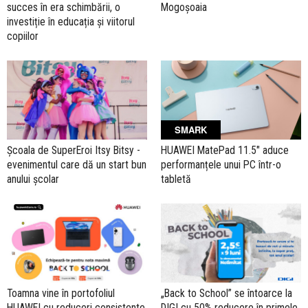
succes în era schimbării, o
Mogoșoaia
investiție în educația și viitorul
copiilor
SMARK
Școala de SuperEroi Itsy Bitsy -
HUAWEI MatePad 11.5" aduce
evenimentul care dă un start bun
performanțele unui PC într-o
anului școlar
tabletă
Toamna vine în portofoliul
„Back to School” se întoarce la
HUAWEI cu reduceri consistente
DIGI cu 50% reducere în primele