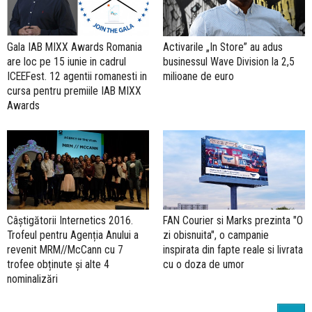
Gala IAB MIXX Awards Romania
Activarile „In Store” au adus
are loc pe 15 iunie in cadrul
businessul Wave Division la 2,5
ICEEFest. 12 agentii romanesti in
milioane de euro
cursa pentru premiile IAB MIXX
Awards
Câștigătorii Internetics 2016.
FAN Courier si Marks prezinta "O
Trofeul pentru Agenția Anului a
zi obisnuita", o campanie
revenit MRM//McCann cu 7
inspirata din fapte reale si livrata
trofee obținute și alte 4
cu o doza de umor
nominalizări