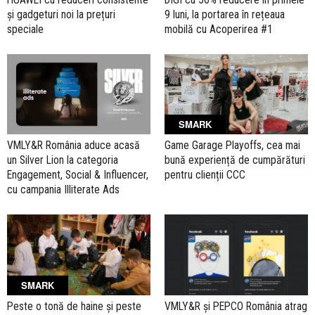
și gadgeturi noi la prețuri
9 luni, la portarea în rețeaua
speciale
mobilă cu Acoperirea #1
SMARK
VMLY&R România aduce acasă
Game Garage Playoffs, cea mai
un Silver Lion la categoria
bună experiență de cumpărături
Engagement, Social & Influencer,
pentru clienții CCC
cu campania Illiterate Ads
SMARK
Peste o tonă de haine și peste
VMLY&R și PEPCO România atrag