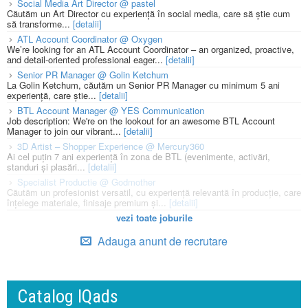
Social Media Art Director @ pastel
Căutăm un Art Director cu experiență în social media, care să știe cum
să transforme...
[detalii]
ATL Account Coordinator @ Oxygen
We’re looking for an ATL Account Coordinator – an organized, proactive,
and detail-oriented professional eager...
[detalii]
Senior PR Manager @ Golin Ketchum
La Golin Ketchum, căutăm un Senior PR Manager cu minimum 5 ani
experiență, care știe...
[detalii]
BTL Account Manager @ YES Communication
Job description: We're on the lookout for an awesome BTL Account
Manager to join our vibrant...
[detalii]
3D Artist – Shopper Experience @ Mercury360
Ai cel puțin 7 ani experiență în zona de BTL (evenimente, activări,
standuri și plasări...
[detalii]
Specialist Productie @ Godmother
Căutăm un profesionist versatil, cu experiență relevantă în producție, care
înțelege materiale, finisaje premium și...
[detalii]
vezi toate joburile
Adauga anunt de recrutare
Catalog IQads