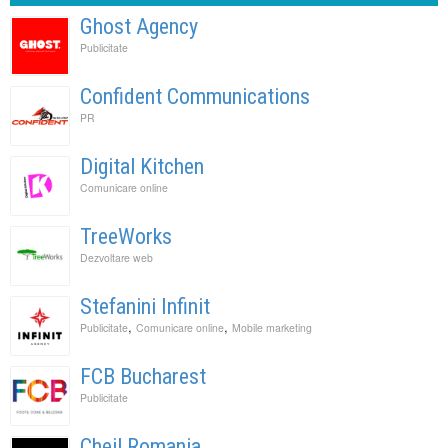
Ghost Agency
Publicitate
Confident Communications
PR
Digital Kitchen
Comunicare online
TreeWorks
Dezvoltare web
Stefanini Infinit
,
,
Publicitate
Comunicare online
Mobile marketing
FCB Bucharest
Publicitate
Cheil Romania