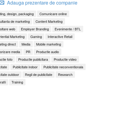
Adauga prezentare de companie
ing, design, packaging
Comunicare online
ltanta de marketing
Content Marketing
oltare web
Employer Branding
Evenimente / BTL
iential Marketing
Gaming
Interactive Retail
ting direct
Media
Mobile marketing
orizare media
PR
Productie audio
ctie foto
Productie publicitara
Productie video
citate
Publicitate indoor
Publicitate neconventionala
citate outdoor
Regii de publicitate
Research
rafii
Training