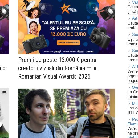
Vi
Căută
și să
Art
Căută
arată 
Soc
Ești 
tendin
Soc
Căută
Premii de peste 13.000 € pentru
care 
AT
ilor
creatorii vizuali din România — la
We’re
Romanian Visual Awards 2025
organi
eager
Se
La Go
minim
BT
Job d
BTL A
Pro
Flami
We're
helpi
[detali