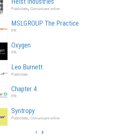
Heist Industries
,
Publicitate
Comunicare online
MSLGROUP The Practice
PR
Oxygen
PR
Leo Burnett
Publicitate
Chapter 4
PR
Syntropy
,
Publicitate
Comunicare online