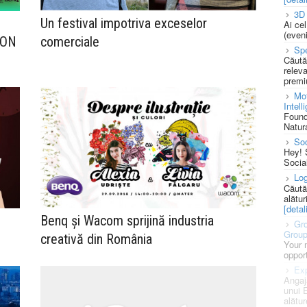
3D 
Un festival impotriva exceselor
Ai ce
(eveni
comerciale
s ON
Spe
Căută
releva
premi
Mot
Intell
Found
Natura
So
Hey! 
Socia
Log
Căută
alătur
[detali
Benq și Wacom sprijină industria
Gro
Grou
creativă din România
Your 
opport
Exp
Angaj
unui 
alătur