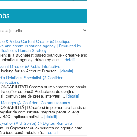
obs
to & Video Content Creator @ boutique -
ive and communications agency | Recruited by
Business Human Strategy
lient is a Bucharest based boutique - creative and
nications agency, driven by one...
[detalii]
ount Director @ Kubis Interactive
 looking for an Account Director...
[detalii]
ia Relations Specialist @ Confident
unications
NSABILITĂȚI Crearea și implementarea hands-
strategiilor de presă Redactarea de conținut
ial: comunicate de presă, interviuri,...
[detalii]
 Manager @ Confident Communications
NSABILITĂȚI Creare și implementare hands-on
tegiilor de comunicare integrată pentru clienți
 B2C Implicare activă...
[detalii]
ywriter (Mid–Senior) @ Digitas România
m un Copywriter cu experiență de agenție care
ă o idee bună trebuie să...
[detalii]