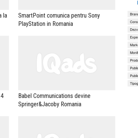
Brand
 la
SmartPoint comunica pentru Sony
Consu
PlayStation in Romania
Dezv
Exper
Marke
Monit
Produ
Publi
Publi
Tipog
 4
Babel Communications devine
Springer&Jacoby Romania