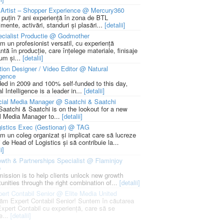
Artist – Shopper Experience @ Mercury360
l puțin 7 ani experiență în zona de BTL
mente, activări, standuri și plasări...
[detalii]
cialist Productie @ Godmother
m un profesionist versatil, cu experiență
ntă în producție, care înțelege materiale, finisaje
um și...
[detalii]
ion Designer / Video Editor @ Natural
igence
ed in 2009 and 100% self-funded to this day,
l Intelligence is a leader in...
[detalii]
cial Media Manager @ Saatchi & Saatchi
Saatchi & Saatchi is on the lookout for a new
l Media Manager to...
[detalii]
istics Exec (Gestionar) @ TAG
m un coleg organizat și implicat care să lucreze
i de Head of Logistics și să contribuie la...
i]
wth & Partnerships Specialist @ Flaminjoy
p
mission is to help clients unlock new growth
unities through the right combination of...
[detalii]
ert Contabil Senior @ Elite Media United
ăm Expert Contabil Senior! Suntem în căutarea
Expert Contabil cu experiență, care să se
e...
[detalii]