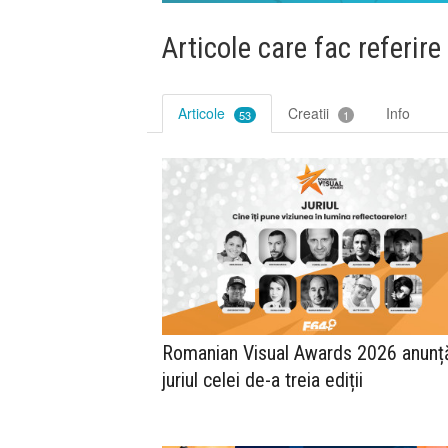
Articole care fac referire
Articole
Creatii
Info
53
1
Romanian Visual Awards 2026 anunț
juriul celei de-a treia ediții