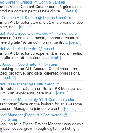
deo Content Creator @ Cohn & Jansen
m un Video Content Creator care să gândească
 producă content pentru unele dintre...
[detalii]
 Director (Mid–Senior) @ Digitas România
m un Art Director care știe că e tare când o idee
bine, dar...
[detalii]
ial Media Specialist wanted @ Internet Corp
pasionat(ă) de social media, content creation și
țele digitale? Ai un ochi format pentru...
[detalii]
ial Media Art Director @ pastel
m un Art Director cu experiență în social media,
să știe cum să transforme...
[detalii]
L Account Coordinator @ Oxygen
 looking for an ATL Account Coordinator – an
zed, proactive, and detail-oriented professional
...
[detalii]
nior PR Manager @ Golin Ketchum
lin Ketchum, căutăm un Senior PR Manager cu
um 5 ani experiență, care știe...
[detalii]
L Account Manager @ YES Communication
escription: We're on the lookout for an awesome
ccount Manager to join our vibrant...
[detalii]
ject Manager (Digital & eCommerce) @
njoy Group
 looking for a Digital Project Manager who enjoys
ng businesses grow through digital marketing...
i]