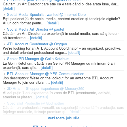
Căutăm un Art Director care știe că e tare când o idee arată bine, dar...
[detalii]
Social Media Specialist wanted @ Internet Corp
Ești pasionat(ă) de social media, content creation și tendințele digitale?
Ai un ochi format pentru...
[detalii]
Social Media Art Director @ pastel
Căutăm un Art Director cu experiență în social media, care să știe cum
să transforme...
[detalii]
ATL Account Coordinator @ Oxygen
We’re looking for an ATL Account Coordinator – an organized, proactive,
and detail-oriented professional eager...
[detalii]
Senior PR Manager @ Golin Ketchum
La Golin Ketchum, căutăm un Senior PR Manager cu minimum 5 ani
experiență, care știe...
[detalii]
BTL Account Manager @ YES Communication
Job description: We're on the lookout for an awesome BTL Account
Manager to join our vibrant...
[detalii]
3D Artist – Shopper Experience @ Mercury360
Ai cel puțin 7 ani experiență în zona de BTL (evenimente, activări,
standuri și plasări...
[detalii]
Specialist Productie @ Godmother
Căutăm un profesionist versatil, cu experiență relevantă în producție, care
înțelege materiale, finisaje premium și...
[detalii]
vezi toate joburile