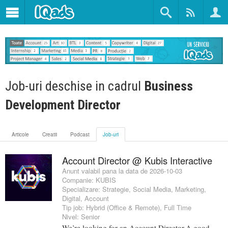
Job-uri deschise in cadrul
Business
Development Director
Articole
Creatii
Podcast
Job-uri
Account Director @ Kubis Interactive
Anunt valabil pana la data de 2026-10-03
Companie:
KUBIS
Specializare:
Strategie
,
Social Media
,
Marketing
,
Digital
,
Account
Tip job:
Hybrid (Office & Remote)
,
Full Time
Nivel:
Senior
We’re looking for an Account Director.A good