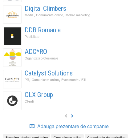
Digital Climbers
,
,
Media
Comunicare online
Mobile marketing
DDB Romania
Publicitate
ADC*RO
Organizatii profesionale
Catalyst Solutions
,
,
PR
Comunicare online
Evenimente / BTL
OLX Group
Clienti
Adauga prezentare de companie
Branding, design, packaging
Comunicare online
Consultanta de marketing