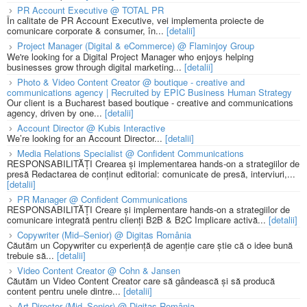
PR Account Executive @ TOTAL PR
În calitate de PR Account Executive, vei implementa proiecte de
comunicare corporate & consumer, în...
[detalii]
Project Manager (Digital & eCommerce) @ Flaminjoy Group
We're looking for a Digital Project Manager who enjoys helping
businesses grow through digital marketing...
[detalii]
Photo & Video Content Creator @ boutique - creative and
communications agency | Recruited by EPIC Business Human Strategy
Our client is a Bucharest based boutique - creative and communications
agency, driven by one...
[detalii]
Account Director @ Kubis Interactive
We’re looking for an Account Director...
[detalii]
Media Relations Specialist @ Confident Communications
RESPONSABILITĂȚI Crearea și implementarea hands-on a strategiilor de
presă Redactarea de conținut editorial: comunicate de presă, interviuri,...
[detalii]
PR Manager @ Confident Communications
RESPONSABILITĂȚI Creare și implementare hands-on a strategiilor de
comunicare integrată pentru clienți B2B & B2C Implicare activă...
[detalii]
Copywriter (Mid–Senior) @ Digitas România
Căutăm un Copywriter cu experiență de agenție care știe că o idee bună
trebuie să...
[detalii]
Video Content Creator @ Cohn & Jansen
Căutăm un Video Content Creator care să gândească și să producă
content pentru unele dintre...
[detalii]
Art Director (Mid–Senior) @ Digitas România