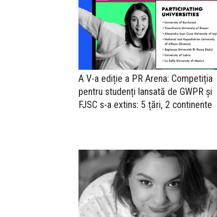
A V-a ediție a PR Arena: Competiția
pentru studenți lansată de GWPR și
FJSC s-a extins: 5 țări, 2 continente