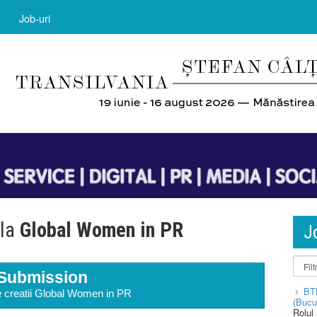
Job-uri
 la
Global Women in PR
J
Submission
BT
le creatii Global Women in PR
(Bucu
Rolul