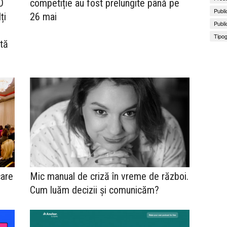
O
competiție au fost prelungite până pe
Publi
ți
26 mai
Publi
Tipog
ată
care
Mic manual de criză în vreme de război.
Cum luăm decizii și comunicăm?