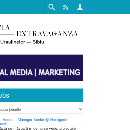
obs
L Account Manager Senior @ HexagonX
rești)
 ăsta se măsoară în ce nu se vede: proiectele