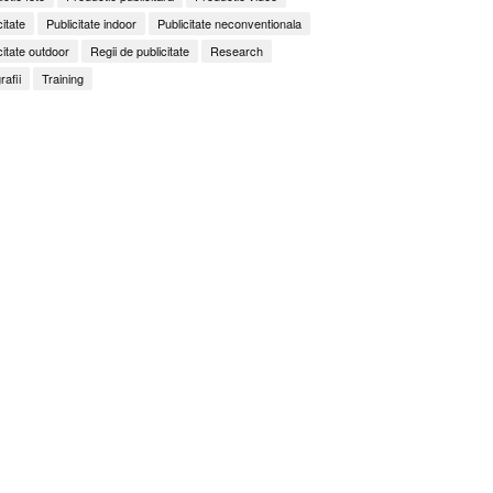
citate
Publicitate indoor
Publicitate neconventionala
citate outdoor
Regii de publicitate
Research
rafii
Training