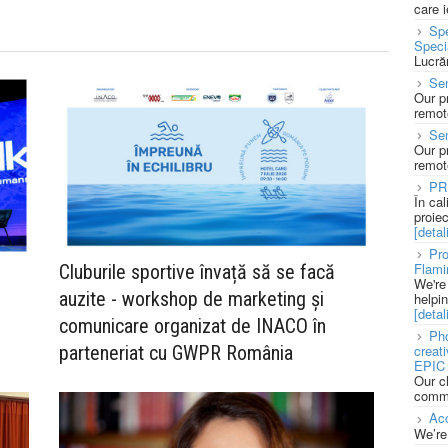
care 
Spe
Speci
Lucră
Sen
Our p
remote
Se
Our p
remote
PR
În ca
proie
[detali
Pro
Flami
Cluburile sportive învață să se facă
We're
auzite - workshop de marketing și
helpi
[detali
comunicare organizat de INACO în
Pho
parteneriat cu GWPR România
creat
EPIC 
Our c
commu
Acc
We’re