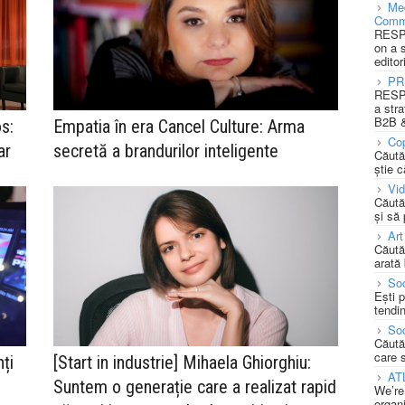
Med
Comm
RESPO
on a 
editor
PR
RESPO
a stra
B2B &
s:
Empatia în era Cancel Culture: Arma
Cop
ar
secretă a brandurilor inteligente
Căută
știe c
Vi
Căută
și să
Art
Căută
arată 
Soc
Ești 
tendin
Soc
Căută
care 
ți
[Start in industrie] Mihaela Ghiorghiu:
AT
Suntem o generație care a realizat rapid
We’re
organi