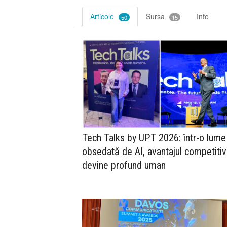
Articole
Sursa
Info
50
15
Tech Talks by UPT 2026: într-o lume
obsedată de AI, avantajul competitiv
devine profund uman