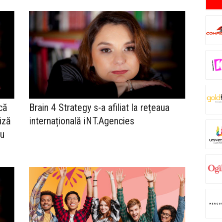
că
Brain 4 Strategy s-a afiliat la rețeaua
iză
internațională iNT.Agencies
nu