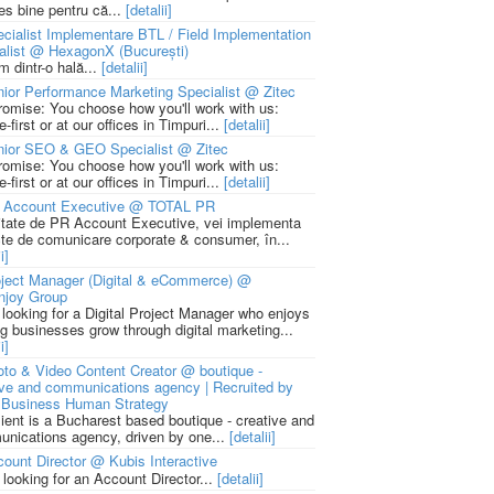
ies bine pentru că...
[detalii]
cialist Implementare BTL / Field Implementation
alist @ HexagonX (București)
m dintr-o hală...
[detalii]
ior Performance Marketing Specialist @ Zitec
romise: You choose how you'll work with us:
-first or at our offices in Timpuri...
[detalii]
nior SEO & GEO Specialist @ Zitec
romise: You choose how you'll work with us:
-first or at our offices in Timpuri...
[detalii]
 Account Executive @ TOTAL PR
litate de PR Account Executive, vei implementa
cte de comunicare corporate & consumer, în...
i]
ject Manager (Digital & eCommerce) @
njoy Group
 looking for a Digital Project Manager who enjoys
ng businesses grow through digital marketing...
i]
to & Video Content Creator @ boutique -
ive and communications agency | Recruited by
Business Human Strategy
lient is a Bucharest based boutique - creative and
nications agency, driven by one...
[detalii]
ount Director @ Kubis Interactive
 looking for an Account Director...
[detalii]