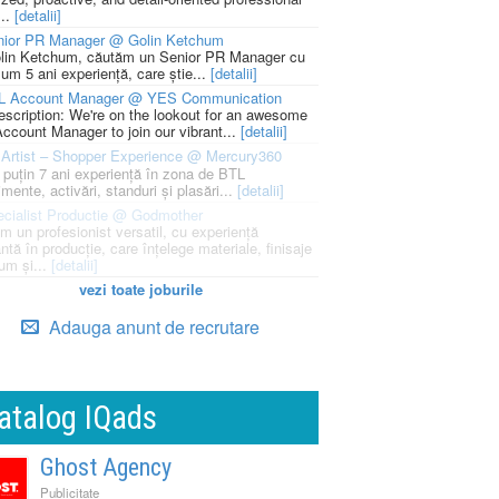
...
[detalii]
nior PR Manager @ Golin Ketchum
lin Ketchum, căutăm un Senior PR Manager cu
um 5 ani experiență, care știe...
[detalii]
L Account Manager @ YES Communication
escription: We're on the lookout for an awesome
ccount Manager to join our vibrant...
[detalii]
Artist – Shopper Experience @ Mercury360
l puțin 7 ani experiență în zona de BTL
mente, activări, standuri și plasări...
[detalii]
cialist Productie @ Godmother
m un profesionist versatil, cu experiență
ntă în producție, care înțelege materiale, finisaje
um și...
[detalii]
vezi toate joburile
Adauga anunt de recrutare
atalog IQads
Ghost Agency
Publicitate