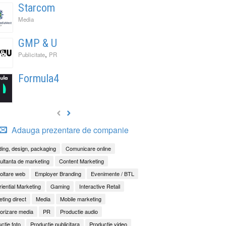
Starcom
Media
GMP & U
,
Publicitate
PR
Formula4
Adauga prezentare de companie
ing, design, packaging
Comunicare online
ltanta de marketing
Content Marketing
oltare web
Employer Branding
Evenimente / BTL
iential Marketing
Gaming
Interactive Retail
ting direct
Media
Mobile marketing
orizare media
PR
Productie audio
ctie foto
Productie publicitara
Productie video