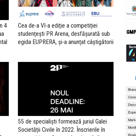
n 4
Cea de-a VI-a ediție a competiției
ua
studențești PR Arena, desfășurată sub
ntal
egida EUPRERA, și-a anunțat câștigătorii
Brand
Consu
Dezv
Exper
Marke
55 de specialiști formează juriul Galei
Monit
Societății Civile în 2022. Înscrierile în
Produ