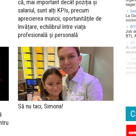
că, mai important decât poziția și
eager
salariul, sunt alți KPIs, precum
Se
La Go
aprecierea muncii, oportunitățile de
minim
învățare, echilibrul între viața
BT
Job d
profesională și personală
BTL A
3D 
Ai ce
(eveni
Spe
Căută
releva
premi
Să nu taci, Simona!
C
ă
ntru