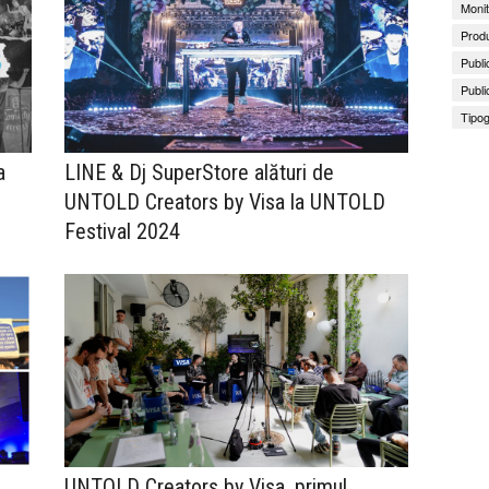
Monit
Produ
Publi
Publi
Tipog
a
LINE & Dj SuperStore alături de
UNTOLD Creators by Visa la UNTOLD
Festival 2024
UNTOLD Creators by Visa, primul