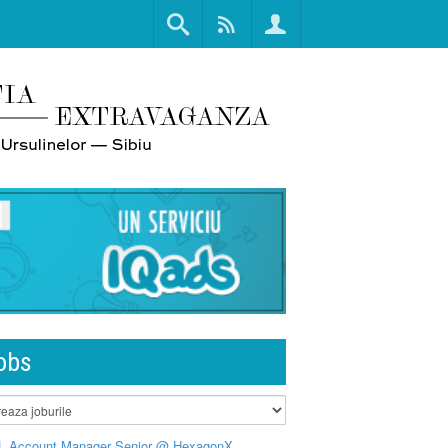
obs
L Account Manager Senior @ HexagonX