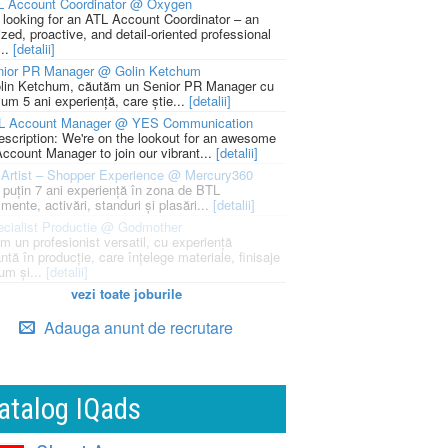
L Account Coordinator @ Oxygen
 looking for an ATL Account Coordinator – an
zed, proactive, and detail-oriented professional
...
[detalii]
nior PR Manager @ Golin Ketchum
lin Ketchum, căutăm un Senior PR Manager cu
um 5 ani experiență, care știe...
[detalii]
L Account Manager @ YES Communication
escription: We're on the lookout for an awesome
ccount Manager to join our vibrant...
[detalii]
Artist – Shopper Experience @ Mercury360
l puțin 7 ani experiență în zona de BTL
mente, activări, standuri și plasări...
[detalii]
cialist Productie @ Godmother
m un profesionist versatil, cu experiență
ntă în producție, care înțelege materiale, finisaje
um și...
[detalii]
vezi toate joburile
Adauga anunt de recrutare
atalog IQads