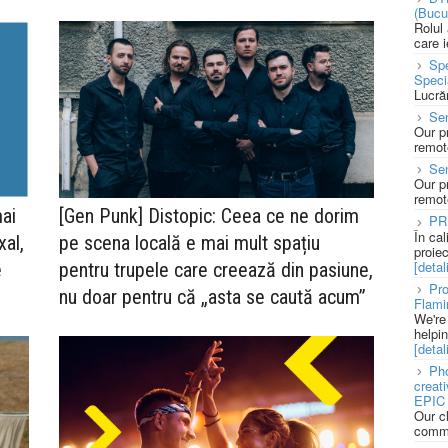
(Bucu
Rolul
care 
Spe
Speci
Lucră
Sen
Our p
remote
Se
Our p
remote
ai
[Gen Punk] Distopic: Ceea ce ne dorim
PR
În ca
xal,
pe scena locală e mai mult spațiu
proie
[detali
e
pentru trupele care creează din pasiune,
Pro
nu doar pentru că „asta se caută acum”
Flami
We're
helpi
[detali
Pho
creat
EPIC 
Our c
commu