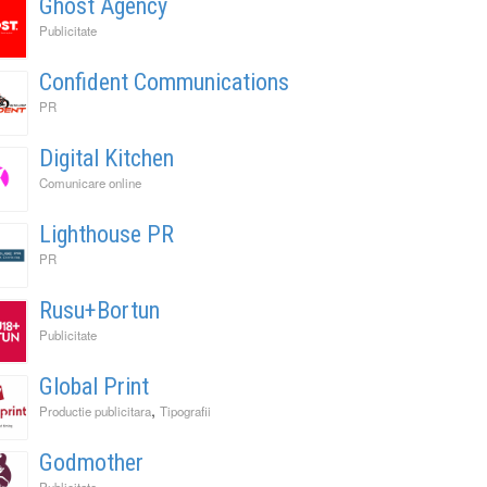
Ghost Agency
Publicitate
Confident Communications
PR
Digital Kitchen
Comunicare online
Lighthouse PR
PR
Rusu+Bortun
Publicitate
Global Print
,
Productie publicitara
Tipografii
Godmother
Publicitate