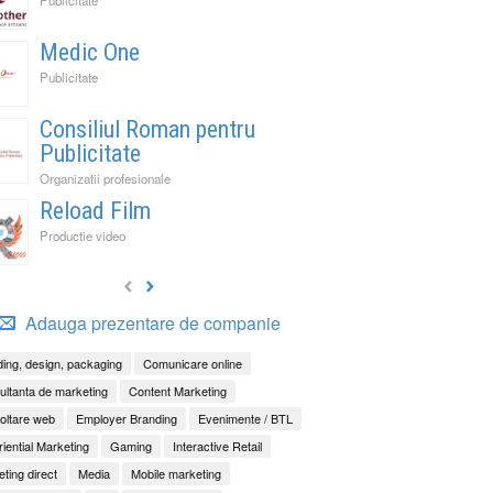
Medic One
Publicitate
Consiliul Roman pentru
Publicitate
Organizatii profesionale
Reload Film
Productie video
Adauga prezentare de companie
ing, design, packaging
Comunicare online
ltanta de marketing
Content Marketing
oltare web
Employer Branding
Evenimente / BTL
iential Marketing
Gaming
Interactive Retail
ting direct
Media
Mobile marketing