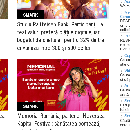
Acc
We’re
Med
SMARK
Comm
RESPO
:
Studiu Raiffeisen Bank: Participanții la
on a 
editor
festivaluri preferă plățile digitale, iar
PR
bugetul de cheltuieli pentru 32% dintre
RESPO
a stra
ei variază între 300 și 500 de lei
B2B &
Cop
Căută
știe c
Vi
Căută
și să
Art
Căută
arată 
Soc
Ești 
SMARK
tendin
ea
Memorial România, partener Neversea
Soc
Căută
,
Kapital Festival: sănătatea contează,
care 