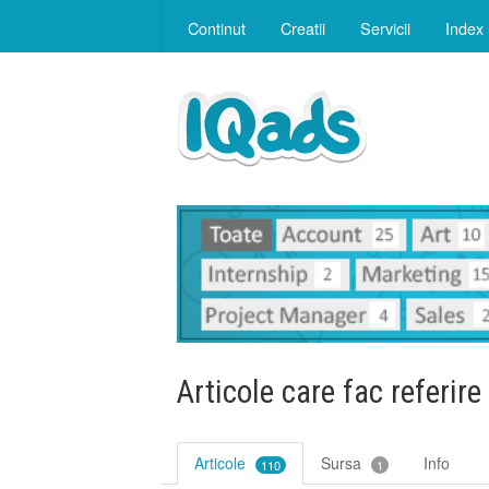
Continut
Creatii
Servicii
Index
Articole care fac referire
Articole
Sursa
Info
110
1