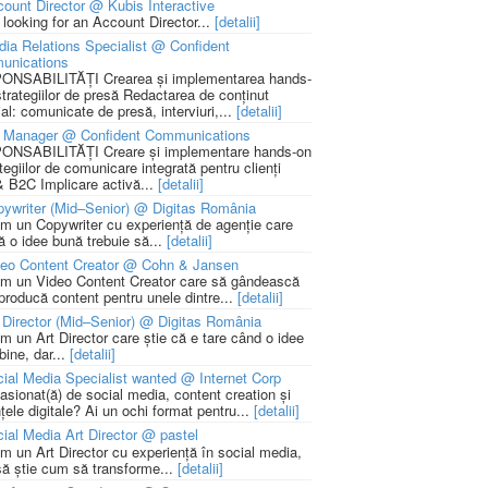
ount Director @ Kubis Interactive
 looking for an Account Director...
[detalii]
ia Relations Specialist @ Confident
unications
NSABILITĂȚI Crearea și implementarea hands-
strategiilor de presă Redactarea de conținut
ial: comunicate de presă, interviuri,...
[detalii]
 Manager @ Confident Communications
NSABILITĂȚI Creare și implementare hands-on
tegiilor de comunicare integrată pentru clienți
 B2C Implicare activă...
[detalii]
ywriter (Mid–Senior) @ Digitas România
m un Copywriter cu experiență de agenție care
ă o idee bună trebuie să...
[detalii]
deo Content Creator @ Cohn & Jansen
m un Video Content Creator care să gândească
 producă content pentru unele dintre...
[detalii]
 Director (Mid–Senior) @ Digitas România
m un Art Director care știe că e tare când o idee
bine, dar...
[detalii]
ial Media Specialist wanted @ Internet Corp
pasionat(ă) de social media, content creation și
țele digitale? Ai un ochi format pentru...
[detalii]
ial Media Art Director @ pastel
m un Art Director cu experiență în social media,
să știe cum să transforme...
[detalii]