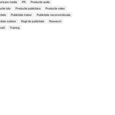
orizare media
PR
Productie audio
ctie foto
Productie publicitara
Productie video
citate
Publicitate indoor
Publicitate neconventionala
citate outdoor
Regii de publicitate
Research
rafii
Training