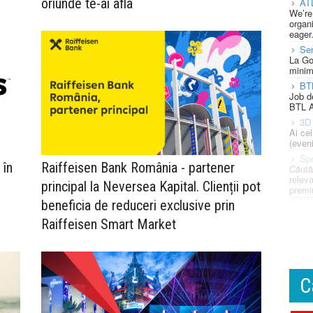
oriunde te-ai afla
AT
We’re
organi
eager
Se
La Go
minim
BT
Job d
BTL A
3D 
Ai ce
(eveni
Spe
 în
Raiffeisen Bank România - partener
Căută
releva
principal la Neversea Kapital. Clienții pot
premi
beneficia de reduceri exclusive prin
Raiffeisen Smart Market
C