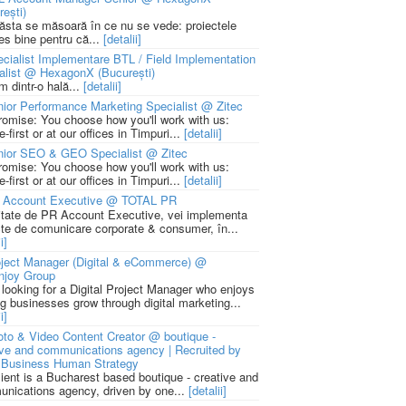
rești)
 ăsta se măsoară în ce nu se vede: proiectele
ies bine pentru că...
[detalii]
cialist Implementare BTL / Field Implementation
alist @ HexagonX (București)
m dintr-o hală...
[detalii]
ior Performance Marketing Specialist @ Zitec
romise: You choose how you'll work with us:
-first or at our offices in Timpuri...
[detalii]
nior SEO & GEO Specialist @ Zitec
romise: You choose how you'll work with us:
-first or at our offices in Timpuri...
[detalii]
 Account Executive @ TOTAL PR
litate de PR Account Executive, vei implementa
cte de comunicare corporate & consumer, în...
i]
ject Manager (Digital & eCommerce) @
njoy Group
 looking for a Digital Project Manager who enjoys
ng businesses grow through digital marketing...
i]
to & Video Content Creator @ boutique -
ive and communications agency | Recruited by
Business Human Strategy
lient is a Bucharest based boutique - creative and
nications agency, driven by one...
[detalii]