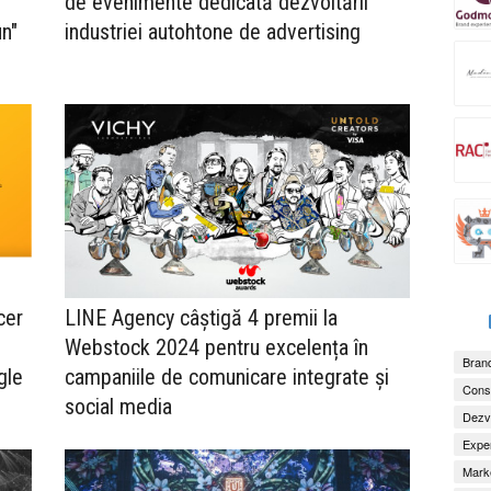
de evenimente dedicată dezvoltării
un"
industriei autohtone de advertising
cer
LINE Agency câștigă 4 premii la
Webstock 2024 pentru excelența în
Brand
gle
campaniile de comunicare integrate și
Consu
social media
Dezv
Exper
Marke