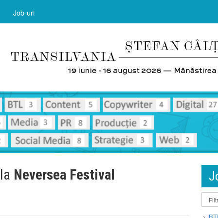
Job-uri
 la
Neversea Festival
J
BT