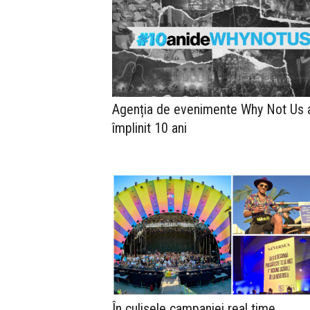
Agenția de evenimente Why Not Us 
împlinit 10 ani
În culisele campaniei real time