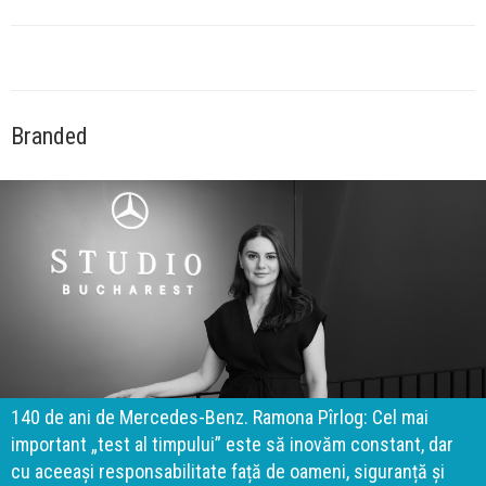
Branded
140 de ani de Mercedes-Benz. Ramona Pîrlog: Cel mai
important „test al timpului” este să inovăm constant, dar
cu aceeași responsabilitate față de oameni, siguranță și