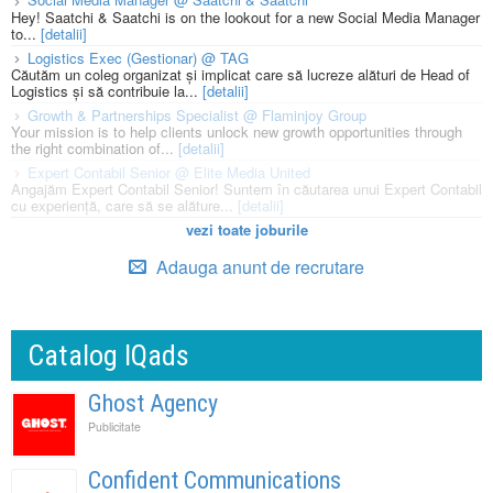
Hey! Saatchi & Saatchi is on the lookout for a new Social Media Manager
to...
[detalii]
Logistics Exec (Gestionar) @ TAG
Căutăm un coleg organizat și implicat care să lucreze alături de Head of
Logistics și să contribuie la...
[detalii]
Growth & Partnerships Specialist @ Flaminjoy Group
Your mission is to help clients unlock new growth opportunities through
the right combination of...
[detalii]
Expert Contabil Senior @ Elite Media United
Angajăm Expert Contabil Senior! Suntem în căutarea unui Expert Contabil
cu experiență, care să se alăture...
[detalii]
vezi toate joburile
Adauga anunt de recrutare
Catalog IQads
Ghost Agency
Publicitate
Confident Communications