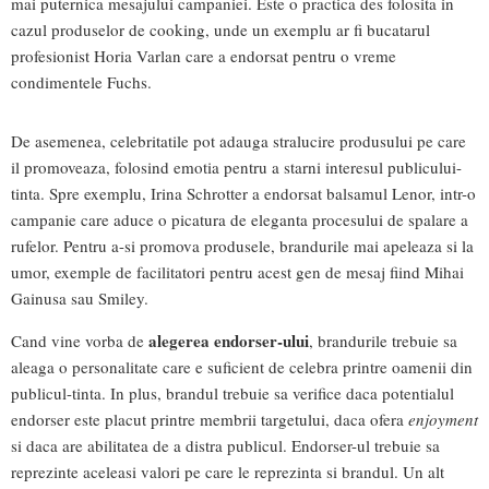
mai puternica mesajului campaniei. Este o practica des folosita in
cazul produselor de cooking, unde un exemplu ar fi bucatarul
profesionist Horia Varlan care a endorsat pentru o vreme
condimentele Fuchs.
De asemenea, celebritatile pot adauga stralucire produsului pe care
il promoveaza, folosind emotia pentru a starni interesul publicului-
tinta. Spre exemplu, Irina Schrotter a endorsat balsamul Lenor, intr-o
campanie care aduce o picatura de eleganta procesului de spalare a
rufelor. Pentru a-si promova produsele, brandurile mai apeleaza si la
umor, exemple de facilitatori pentru acest gen de mesaj fiind Mihai
Gainusa sau Smiley.
alegerea endorser-ului
Cand vine vorba de
, brandurile trebuie sa
aleaga o personalitate care e suficient de celebra printre oamenii din
publicul-tinta. In plus, brandul trebuie sa verifice daca potentialul
endorser este placut printre membrii targetului, daca ofera
enjoyment
si daca are abilitatea de a distra publicul. Endorser-ul trebuie sa
reprezinte aceleasi valori pe care le reprezinta si brandul. Un alt