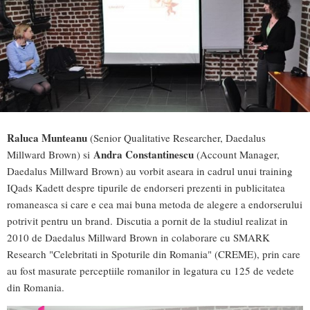
Raluca Munteanu
(Senior Qualitative Researcher, Daedalus
Andra Constantinescu
Millward Brown) si
(Account Manager,
Daedalus Millward Brown) au vorbit aseara in cadrul unui training
IQads Kadett despre tipurile de endorseri prezenti in publicitatea
romaneasca si care e cea mai buna metoda de alegere a endorserului
potrivit pentru un brand. Discutia a pornit de la studiul realizat in
2010 de Daedalus Millward Brown in colaborare cu SMARK
Research "Celebritati in Spoturile din Romania" (CREME), prin care
au fost masurate perceptiile romanilor in legatura cu 125 de vedete
din Romania.