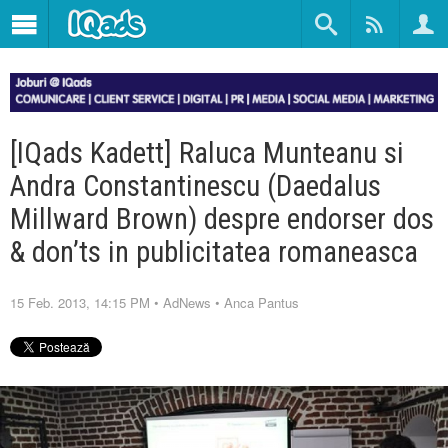
[IQads Kadett] Raluca Munteanu si
Andra Constantinescu (Daedalus
Millward Brown) despre endorser dos
& don’ts in publicitatea romaneasca
15 Feb. 2013, 14:15 PM
•
AdNews
•
Anca Pantus