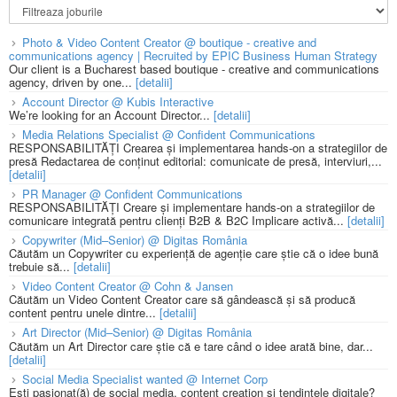
Photo & Video Content Creator @ boutique - creative and
communications agency | Recruited by EPIC Business Human Strategy
Our client is a Bucharest based boutique - creative and communications
agency, driven by one...
[detalii]
Account Director @ Kubis Interactive
We’re looking for an Account Director...
[detalii]
Media Relations Specialist @ Confident Communications
RESPONSABILITĂȚI Crearea și implementarea hands-on a strategiilor de
presă Redactarea de conținut editorial: comunicate de presă, interviuri,...
[detalii]
PR Manager @ Confident Communications
RESPONSABILITĂȚI Creare și implementare hands-on a strategiilor de
comunicare integrată pentru clienți B2B & B2C Implicare activă...
[detalii]
Copywriter (Mid–Senior) @ Digitas România
Căutăm un Copywriter cu experiență de agenție care știe că o idee bună
trebuie să...
[detalii]
Video Content Creator @ Cohn & Jansen
Căutăm un Video Content Creator care să gândească și să producă
content pentru unele dintre...
[detalii]
Art Director (Mid–Senior) @ Digitas România
Căutăm un Art Director care știe că e tare când o idee arată bine, dar...
[detalii]
Social Media Specialist wanted @ Internet Corp
Ești pasionat(ă) de social media, content creation și tendințele digitale?