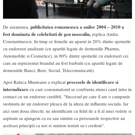
publicitatea romaneasca a anilor 2004 – 2010 a
De asemenea,
fost dominata de celebritati de gen masculin,
explica Andra
Constantinescu. In timp ce femeile au aparut in 20% dintre spoturile
cu endorseri analizate (cu aparitii legate de domeniile Pharma,
Automobile si Cosmetice), in 80% dintre spoturile cu endorseri cei
care au reprezentat brandul au fost barbatii (cu aparitii legate de
domeniiile Banci, Bere, Social, Telecomunicatii).
procesele de identificare si
Apoi Raluca Munteanu a explicat
internalizare
cu care consumatorul se confrunta atunci cand intra in
contact cu un endorser credibil. "Succesul pe care il are o campanie
sustinuta de un endorser pleaca de la ideea de influenta sociala. Iar
aici sunt doua directii: ne identificam cu felul de a fi al unei vedete si
aspiram sa ajungem ca ea sau simtim ca persoanele respective au
aceleasi principii ca noi si suntem tentati sa-i credem".