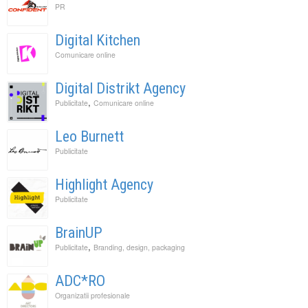
PR
Digital Kitchen
Comunicare online
Digital Distrikt Agency
,
Publicitate
Comunicare online
Leo Burnett
Publicitate
Highlight Agency
Publicitate
BrainUP
,
Publicitate
Branding, design, packaging
ADC*RO
Organizatii profesionale