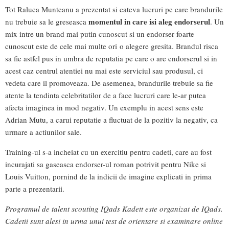
Tot Raluca Munteanu a prezentat si cateva lucruri pe care brandurile
momentul in care isi aleg endorserul
nu trebuie sa le greseasca
. Un
mix intre un brand mai putin cunoscut si un endorser foarte
cunoscut este de cele mai multe ori o alegere gresita. Brandul risca
sa fie astfel pus in umbra de reputatia pe care o are endorserul si in
acest caz centrul atentiei nu mai este serviciul sau produsul, ci
vedeta care il promoveaza. De asemenea, brandurile trebuie sa fie
atente la tendinta celebritatilor de a face lucruri care le-ar putea
afecta imaginea in mod negativ. Un exemplu in acest sens este
Adrian Mutu, a carui reputatie a fluctuat de la pozitiv la negativ, ca
urmare a actiunilor sale.
Training-ul s-a incheiat cu un exercitiu pentru cadeti, care au fost
incurajati sa gaseasca endorser-ul roman potrivit pentru Nike si
Louis Vuitton, pornind de la indicii de imagine explicati in prima
parte a prezentarii.
Programul de talent scouting IQads Kadett este organizat de IQads.
Cadetii sunt alesi in urma unui test de orientare si examinare online