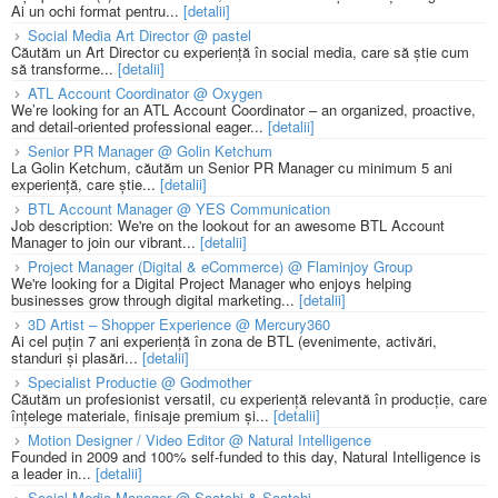
Ai un ochi format pentru...
[detalii]
Social Media Art Director @ pastel
Căutăm un Art Director cu experiență în social media, care să știe cum
să transforme...
[detalii]
ATL Account Coordinator @ Oxygen
We’re looking for an ATL Account Coordinator – an organized, proactive,
and detail-oriented professional eager...
[detalii]
Senior PR Manager @ Golin Ketchum
La Golin Ketchum, căutăm un Senior PR Manager cu minimum 5 ani
experiență, care știe...
[detalii]
BTL Account Manager @ YES Communication
Job description: We're on the lookout for an awesome BTL Account
Manager to join our vibrant...
[detalii]
Project Manager (Digital & eCommerce) @ Flaminjoy Group
We're looking for a Digital Project Manager who enjoys helping
businesses grow through digital marketing...
[detalii]
3D Artist – Shopper Experience @ Mercury360
Ai cel puțin 7 ani experiență în zona de BTL (evenimente, activări,
standuri și plasări...
[detalii]
Specialist Productie @ Godmother
Căutăm un profesionist versatil, cu experiență relevantă în producție, care
înțelege materiale, finisaje premium și...
[detalii]
Motion Designer / Video Editor @ Natural Intelligence
Founded in 2009 and 100% self-funded to this day, Natural Intelligence is
a leader in...
[detalii]
Social Media Manager @ Saatchi & Saatchi