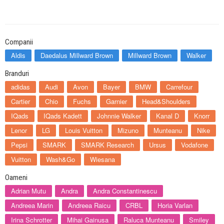
Companii
Aldis
Daedalus Millward Brown
Millward Brown
Walker
Branduri
adidas
Audi
Avon
Bayer
BMW
Carrefour
Cartier
Chio
Fuchs
Garnier
Head&Shoulders
IQads
IQads Kadett
Johnnie Walker
Kanal D
Knorr
Lenor
LG
Louis Vuitton
Mizuno
Munteanu
Nike
Pepsi
SMARK
SMARK Research
Ursus
Vodafone
Vuitton
Wash&Go
Wiesana
Oameni
Adrian Mutu
Andra
Andra Constantinescu
Andreea Marin
Andreea Raicu
CRBL
Horia Varlan
Irina Schrotter
Mihai Gainusa
Raluca Munteanu
Smiley