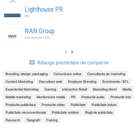
Lighthouse PR
PR
NAN Group
Evenimente / BTL
Adauga prezentare de companie
Branding, design, packaging
Comunicare online
Consultanta de marketing
Content Marketing
Dezvoltare web
Employer Branding
Evenimente / BTL
Experiential Marketing
Gaming
Interactive Retail
Marketing direct
Media
Mobile marketing
Monitorizare media
PR
Productie audio
Productie foto
Productie publicitara
Productie video
Publicitate
Publicitate indoor
Publicitate neconventionala
Publicitate outdoor
Regii de publicitate
Research
Tipografii
Training