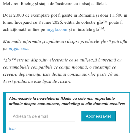
McLaren Racing și stația de încărcare cu finisaj catifelat.
Doar 2.000 de exemplare pot fi găsite în România și doar 11.500 în
glo™
lume. Începând cu 8 iunie 2026, ediția de colecție
poate fi
TM
achiziționată online pe
myglo.com
și în insulele glo
.
Mai multe informații și update-uri despre produsele glo™ poți afla
pe
myglo.com
.
*glo™ este un dispozitiv electronic ce se utilizează împreună cu
consumabilele compatibile ce conțin nicotină, o substanță ce
creează dependență. Este destinat consumatorilor peste 18 ani.
Acest produs nu este lipsit de riscuri.
Aboneaza-te la newsletterul IQads cu cele mai importante
articole despre comunicare, marketing si alte domenii creative:
Info