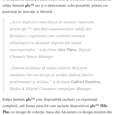
glo™
ediția limitată
are și o dimensiune colecționabilă, pentru cei
pasionați de inovație și lifestyle.
„Acest dispozitiv marchează un moment important
pentru glo™, aducând consumatorilor adulți din
România o experiență care combină inovația
tehnologică cu designul inspirat din lumea
motorsportului,”
a declarat
Alex Pătru
, Digital
Channels Senior Manager.
„Suntem încântați să vedem valorile McLaren
transpuse într-un design de produs dedicat fanilor
performanței și stilului,”
a declarat
Gabriel Dumitru
,
Media & Digital Consumer campaigns Manager.
glo™
Ediția limitată
este
disponibilă exclusiv ca experiență
glo™ Hilo
completă, sub forma unui kit care include dispozitivul
Plus
cu design de colecție, husa din Alcantara cu design inspirat din