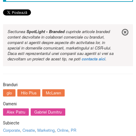
Sectiunea
SpotLight • Branded
cuprinde articole branded
content dezvoltate in colaborari comerciale cu branduri,
companii si agentii despre aspecte din activitatea lor, in
special in domeniile comunicarii, marketingului si CSR-ului.
Daca esti reprezentantul unei companii sau agentii si vrei sa
dezvoltam un proiect de acest tip, ne poti
contacta aici
.
Branduri
glo
Hilo Plus
McLaren
Oameni
Alex Patru
Gabriel Dumitru
Subiecte
Corporate
,
Creatie
,
Marketing
,
Online
,
PR