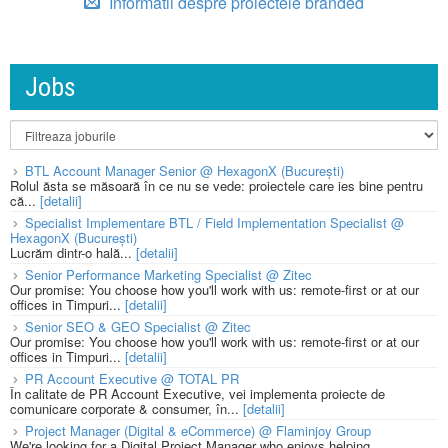
Informatii despre proiectele branded
Jobs
BTL Account Manager Senior @ HexagonX (București)
Rolul ăsta se măsoară în ce nu se vede: proiectele care ies bine pentru
că...
[detalii]
Specialist Implementare BTL / Field Implementation Specialist @
HexagonX (București)
Lucrăm dintr-o hală...
[detalii]
Senior Performance Marketing Specialist @ Zitec
Our promise: You choose how you'll work with us: remote-first or at our
offices in Timpuri...
[detalii]
Senior SEO & GEO Specialist @ Zitec
Our promise: You choose how you'll work with us: remote-first or at our
offices in Timpuri...
[detalii]
PR Account Executive @ TOTAL PR
În calitate de PR Account Executive, vei implementa proiecte de
comunicare corporate & consumer, în...
[detalii]
Project Manager (Digital & eCommerce) @ Flaminjoy Group
We're looking for a Digital Project Manager who enjoys helping