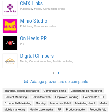
CMX Links
,
,
Publicitate
Media
Comunicare online
Minio Studio
,
Publicitate
Comunicare online
On Heels PR
PR
Digital Climbers
,
,
Media
Comunicare online
Mobile marketing
Adauga prezentare de companie
Branding, design, packaging
Comunicare online
Consultanta de marketing
Content Marketing
Dezvoltare web
Employer Branding
Evenimente / BTL
Experiential Marketing
Gaming
Interactive Retail
Marketing direct
Media
Mobile marketing
Monitorizare media
PR
Productie audio
Productie foto