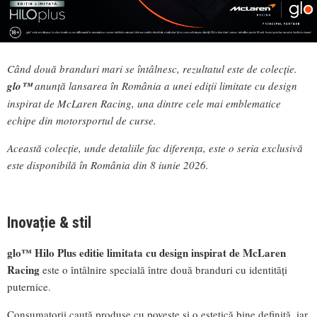
Când două branduri mari se întâlnesc, rezultatul este de colecție.
glo™
anunță lansarea în România a unei ediții limitate cu design
inspirat de McLaren Racing, una dintre cele mai emblematice
echipe din motorsportul de curse.
Această colecție, unde detaliile fac diferența, este o seria exclusivă
este disponibilă în România din 8 iunie 2026.
Inovație & stil
glo™ Hilo Plus
editie limitata cu design inspirat de McLaren
Racing
este o întâlnire specială între două branduri cu identități
puternice.
Consumatorii caută produse cu poveste și o estetică bine definită, iar