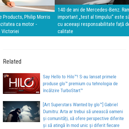
140 de ani de Mercedes-Benz. Ramona Pîrlog: Cel mai
important „test al timpului” este să inovăm constant, dar
cu aceeași responsabilitate față de oameni, siguranță și
calitate
Related
Say Hello to Hilo™! S-au lansat primele
produse glo™ premium cu tehnologia de
încălzire TurboStart™
[Art Superstars Wanted by glo™] Gabriel
Dumitru: Arta ar trebui să unească oameni
și comunități, să ofere perspective diferite
și să atingă în mod unic și diferit fiecare