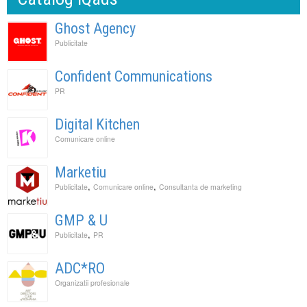
Ghost Agency
Publicitate
Confident Communications
PR
Digital Kitchen
Comunicare online
Marketiu
,
,
Publicitate
Comunicare online
Consultanta de marketing
GMP & U
,
Publicitate
PR
ADC*RO
Organizatii profesionale