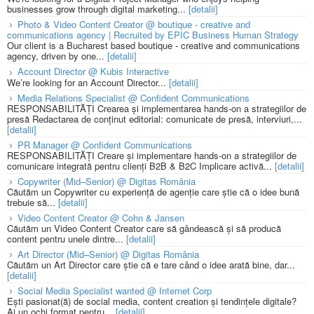
businesses grow through digital marketing...
[detalii]
Photo & Video Content Creator @ boutique - creative and
communications agency | Recruited by EPIC Business Human Strategy
Our client is a Bucharest based boutique - creative and communications
agency, driven by one...
[detalii]
Account Director @ Kubis Interactive
We’re looking for an Account Director...
[detalii]
Media Relations Specialist @ Confident Communications
RESPONSABILITĂȚI Crearea și implementarea hands-on a strategiilor de
presă Redactarea de conținut editorial: comunicate de presă, interviuri,...
[detalii]
PR Manager @ Confident Communications
RESPONSABILITĂȚI Creare și implementare hands-on a strategiilor de
comunicare integrată pentru clienți B2B & B2C Implicare activă...
[detalii]
Copywriter (Mid–Senior) @ Digitas România
Căutăm un Copywriter cu experiență de agenție care știe că o idee bună
trebuie să...
[detalii]
Video Content Creator @ Cohn & Jansen
Căutăm un Video Content Creator care să gândească și să producă
content pentru unele dintre...
[detalii]
Art Director (Mid–Senior) @ Digitas România
Căutăm un Art Director care știe că e tare când o idee arată bine, dar...
[detalii]
Social Media Specialist wanted @ Internet Corp
Ești pasionat(ă) de social media, content creation și tendințele digitale?
Ai un ochi format pentru...
[detalii]