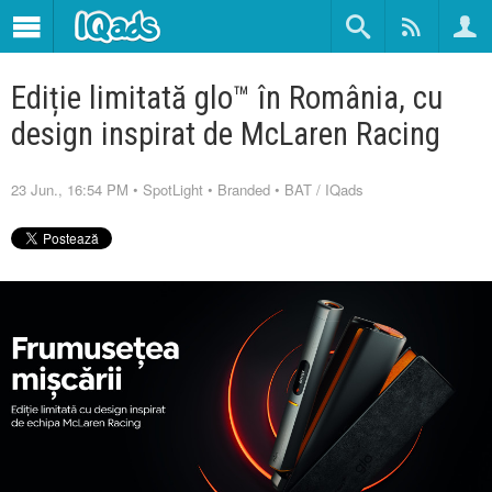
Ediție limitată glo™ în România, cu
design inspirat de McLaren Racing
23 Jun., 16:54 PM
•
SpotLight
•
Branded
•
BAT
/
IQads