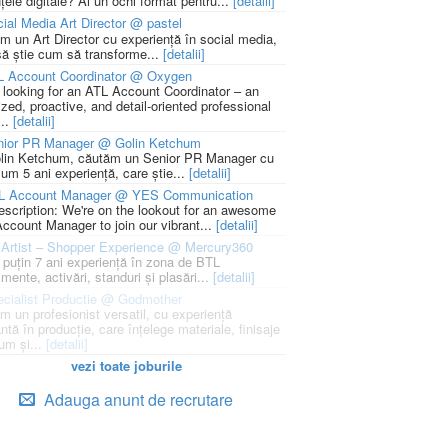
țele digitale? Ai un ochi format pentru...
[detalii]
ial Media Art Director @ pastel
m un Art Director cu experiență în social media,
să știe cum să transforme...
[detalii]
L Account Coordinator @ Oxygen
 looking for an ATL Account Coordinator – an
zed, proactive, and detail-oriented professional
...
[detalii]
nior PR Manager @ Golin Ketchum
lin Ketchum, căutăm un Senior PR Manager cu
um 5 ani experiență, care știe...
[detalii]
L Account Manager @ YES Communication
escription: We're on the lookout for an awesome
ccount Manager to join our vibrant...
[detalii]
Artist – Shopper Experience @ Mercury360
l puțin 7 ani experiență în zona de BTL
mente, activări, standuri și plasări...
[detalii]
cialist Productie @ Godmother
m un profesionist versatil, cu experiență
ntă în producție, care înțelege materiale, finisaje
um și...
[detalii]
vezi toate joburile
Adauga anunt de recrutare