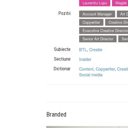
Laurentiu Lupu
Magda 
Pozitii
Account Manager
Art 
Copywriter
Creative Di
Executive Creative Director
Senior Art Director
Sen
Subiecte
BTL
,
Creatie
Sectiune
Insider
Dictionar
Content
,
Copywriter
,
Creat
Social media
Branded