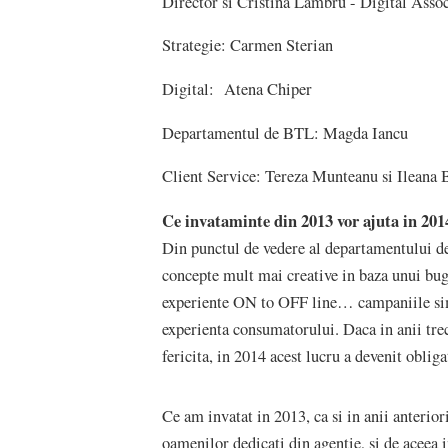
Director si Cristina Lambru - Digital Assoc
Strategie: Carmen Sterian
Digital: Atena Chiper
Departamentul de BTL: Magda Iancu
Client Service: Tereza Munteanu si Ileana 
Ce invataminte din 2013 vor ajuta in 201
Din punctul de vedere al departamentului de 
concepte mult mai creative in baza unui buge
experiente ON to OFF line… campaniile simp
experienta consumatorului. Daca in anii trec
fericita, in 2014 acest lucru a devenit obliga
Ce am invatat in 2013, ca si in anii anterior
oamenilor dedicati din agentie, si de aceea i