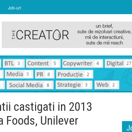
Job-uri
ii castigati in 2013
 Foods, Unilever
J