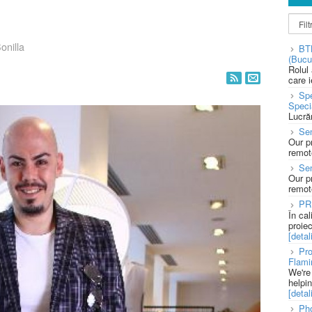
onilla
BT
(Bucu
Rolul
care 
Spe
Speci
Lucră
Sen
Our p
remote
Se
Our p
remote
PR
În ca
proie
[detali
Pro
Flami
We're
helpi
[detali
Pho