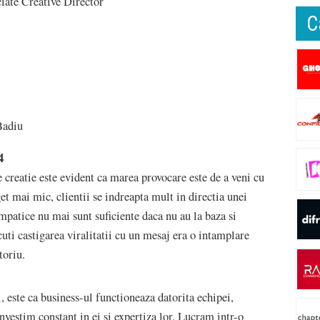
iate Creative Director
C
Badiu
4
creatie este evident ca marea provocare este de a veni cu
t mai mic, clientii se indreapta mult in directia unei
atice nu mai sunt suficiente daca nu au la baza si
uti castigarea viralitatii cu un mesaj era o intamplare
toriu.
i, este ca business-ul functioneaza datorita echipei,
nvestim constant in ei si expertiza lor. Lucram intr-o