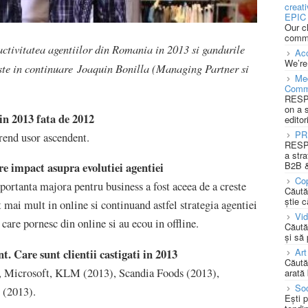
creat
EPIC 
Our c
commu
activitatea agentiilor din Romania in 2013 si gandurile
Acc
We’re
te in continuare Joaquin Bonilla (Managing Partner si
Med
Comm
RESPO
on a 
 in 2013 fata de 2012
editor
PR
rend usor ascendent.
RESPO
a stra
B2B &
are impact asupra evolutiei agentiei
Cop
portanta majora pentru business a fost aceea de a creste
Căută
știe c
mai mult in online si continuand astfel strategia agentiei
Vi
care pornesc din online si au ecou in offline.
Căută
și să
t. Care sunt clientii castigati in 2013
Art
Căută
, Microsoft, KLM (2013), Scandia Foods (2013),
arată 
Soc
 (2013).
Ești 