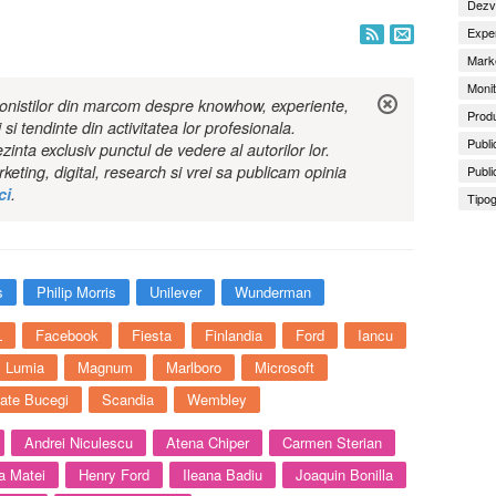
Dezv
Exper
Marke
Monit
ionistilor din marcom despre knowhow, experiente,
Produ
i si tendinte din activitatea lor profesionala.
Publi
ezinta exclusiv punctul de vedere al autorilor lor.
eting, digital, research si vrei sa publicam opinia
Publi
ci
.
Tipog
s
Philip Morris
Unilever
Wunderman
L
Facebook
Fiesta
Finlandia
Ford
Iancu
Lumia
Magnum
Marlboro
Microsoft
ate Bucegi
Scandia
Wembley
Andrei Niculescu
Atena Chiper
Carmen Sterian
a Matei
Henry Ford
Ileana Badiu
Joaquin Bonilla