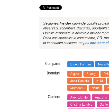
Sectiunea
Insider
cuprinde opiniile profes
observatii, schimbari, dificultati, oportunitat
Opiniile exprimate in articolele Insider repr
Daca esti specialist in comunicare, PR, mark
ta in aceasta sectiune, ne poti
contacta ai
Companii
Brown Forman
Novarti
Branduri
Algida
Bucegi
DH
Jack Daniel's
KLM
Munteanu
Nokia
P
Oameni
Alex Eftimie
Ana Bitu
Cristina Lambru
Daniel