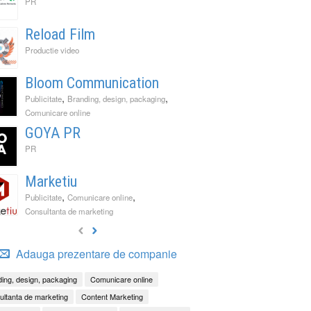
PR
Reload Film
Productie video
Bloom Communication
,
,
Publicitate
Branding, design, packaging
Comunicare online
GOYA PR
PR
Marketiu
,
,
Publicitate
Comunicare online
Consultanta de marketing
Adauga prezentare de companie
ing, design, packaging
Comunicare online
ltanta de marketing
Content Marketing