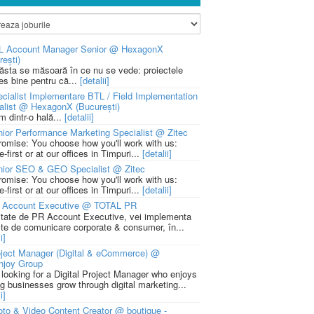
L Account Manager Senior @ HexagonX
rești)
 ăsta se măsoară în ce nu se vede: proiectele
ies bine pentru că...
[detalii]
cialist Implementare BTL / Field Implementation
alist @ HexagonX (București)
m dintr-o hală...
[detalii]
ior Performance Marketing Specialist @ Zitec
romise: You choose how you'll work with us:
-first or at our offices in Timpuri...
[detalii]
nior SEO & GEO Specialist @ Zitec
romise: You choose how you'll work with us:
-first or at our offices in Timpuri...
[detalii]
 Account Executive @ TOTAL PR
litate de PR Account Executive, vei implementa
cte de comunicare corporate & consumer, în...
i]
ject Manager (Digital & eCommerce) @
njoy Group
 looking for a Digital Project Manager who enjoys
ng businesses grow through digital marketing...
i]
to & Video Content Creator @ boutique -