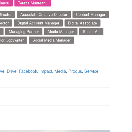
Iancu
Tereza Munteanu
Director
Associate Creative Director
Content Manager
rector
Digital Account Manager
Digital Associate
Managing Partner
Media Manager
Senior Art
ior Copywriter
Social Media Manager
ive
,
Drive
,
Facebook
,
Impact
,
Media
,
Produs
,
Service
,