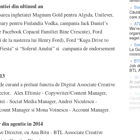
tendin
ntiei din ultimul an
Soc
Căută
area inghetatei Magnum Gold pentru Algida, Unilever,
care 
nary pentru Finlandia Vodka, campania Jack Daniel’s
AT
We’re
 de Facebook Copacul Familiei Bine Crescute), Ford
organi
eager
i de la nasterea lui Henry Ford), Ford “Kuga Drive to
Se
 Fiesta” si “Soferul Anului” si campania de endorsement
La Go
minim
BT
Job d
BTL A
013
3D 
Ai ce
e curand a preluat functia de Digital Associate Creative
(eveni
rector, Alex Eftimie - Copywriter/Content Manager,
Spe
Căută
tei - Social Media Manager, Andrei Niculescu -
releva
premi
ccount Manager si Mona Voinescu - Account Manager.
 din agentie in 2014
ive Director, cu Ana Bitu - BTL Associate Creative