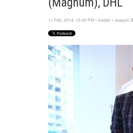
(Magnum), DHL
11 Feb. 2014, 15:45 PM
•
Insider
•
Joaquin B