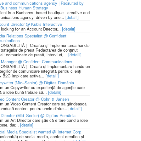
ive and communications agency | Recruited by
Business Human Strategy
lient is a Bucharest based boutique - creative and
nications agency, driven by one...
[detalii]
ount Director @ Kubis Interactive
 looking for an Account Director...
[detalii]
ia Relations Specialist @ Confident
unications
NSABILITĂȚI Crearea și implementarea hands-
strategiilor de presă Redactarea de conținut
ial: comunicate de presă, interviuri,...
[detalii]
 Manager @ Confident Communications
NSABILITĂȚI Creare și implementare hands-on
tegiilor de comunicare integrată pentru clienți
 B2C Implicare activă...
[detalii]
ywriter (Mid–Senior) @ Digitas România
m un Copywriter cu experiență de agenție care
ă o idee bună trebuie să...
[detalii]
deo Content Creator @ Cohn & Jansen
m un Video Content Creator care să gândească
 producă content pentru unele dintre...
[detalii]
 Director (Mid–Senior) @ Digitas România
m un Art Director care știe că e tare când o idee
bine, dar...
[detalii]
ial Media Specialist wanted @ Internet Corp
pasionat(ă) de social media, content creation și