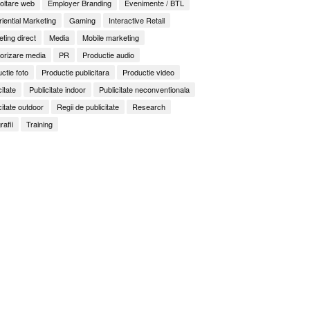
oltare web
Employer Branding
Evenimente / BTL
iential Marketing
Gaming
Interactive Retail
ting direct
Media
Mobile marketing
orizare media
PR
Productie audio
ctie foto
Productie publicitara
Productie video
citate
Publicitate indoor
Publicitate neconventionala
citate outdoor
Regii de publicitate
Research
rafii
Training