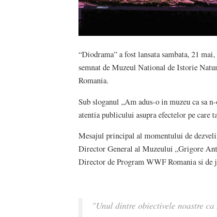
“Diodrama” a fost lansata sambata, 21 mai, 
semnat de Muzeul National de Istorie Nat
Romania.
Sub sloganul „Am adus-o in muzeu ca sa n-o 
atentia publicului asupra efectelor pe care ta
Mesajul principal al momentului de dezvelir
Director General al Muzeului „Grigore Anti
Director de Program WWF Romania si de j
"Unul dintre obiectivele noastre ca 