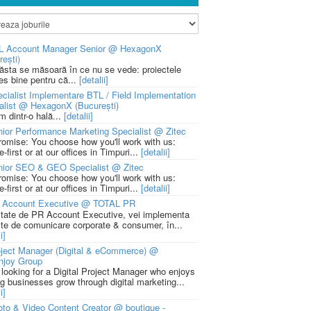
L Account Manager Senior @ HexagonX
rești)
 ăsta se măsoară în ce nu se vede: proiectele
ies bine pentru că...
[detalii]
cialist Implementare BTL / Field Implementation
alist @ HexagonX (București)
m dintr-o hală...
[detalii]
ior Performance Marketing Specialist @ Zitec
romise: You choose how you'll work with us:
-first or at our offices in Timpuri...
[detalii]
nior SEO & GEO Specialist @ Zitec
romise: You choose how you'll work with us:
-first or at our offices in Timpuri...
[detalii]
 Account Executive @ TOTAL PR
litate de PR Account Executive, vei implementa
cte de comunicare corporate & consumer, în...
i]
ject Manager (Digital & eCommerce) @
njoy Group
 looking for a Digital Project Manager who enjoys
ng businesses grow through digital marketing...
i]
to & Video Content Creator @ boutique -