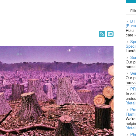
BT
(Bucu
Rolul
care 
Spe
Speci
Lucră
Sen
Our p
remote
Se
Our p
remote
PR
În ca
proie
[detali
Pro
Flami
We're
helpi
[detali
Pho