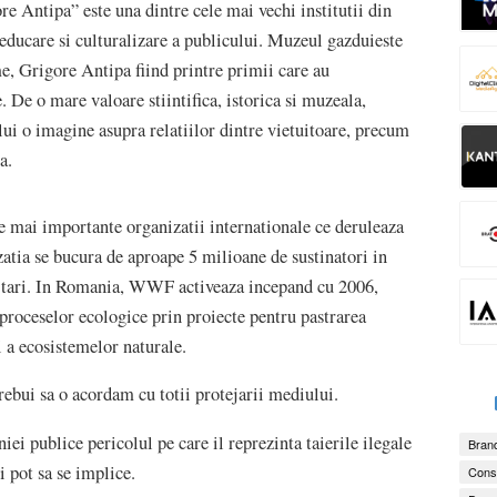
e Antipa” este una dintre cele mai vechi institutii din
 educare si culturalizare a publicului. Muzeul gazduieste
e, Grigore Antipa fiind printre primii care au
De o mare valoare stiintifica, istorica si muzeala,
ui o imagine asupra relatiilor dintre vietuitoare, precum
a.
e mai importante organizatii internationale ce deruleaza
atia se bucura de aproape 5 milioane de sustinatori in
de tari. In Romania, WWF activeaza incepand cu 2006,
proceselor ecologice prin proiecte pentru pastrarea
si a ecosistemelor naturale.
rebui sa o acordam cu totii protejarii mediului.
iei publice pericolul pe care il reprezinta taierile ilegale
Brand
i pot sa se implice.
Consu