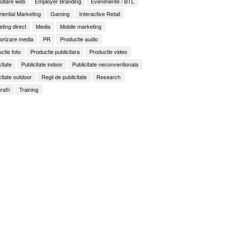
oltare web
Employer Branding
Evenimente / BTL
iential Marketing
Gaming
Interactive Retail
ting direct
Media
Mobile marketing
orizare media
PR
Productie audio
ctie foto
Productie publicitara
Productie video
citate
Publicitate indoor
Publicitate neconventionala
citate outdoor
Regii de publicitate
Research
rafii
Training