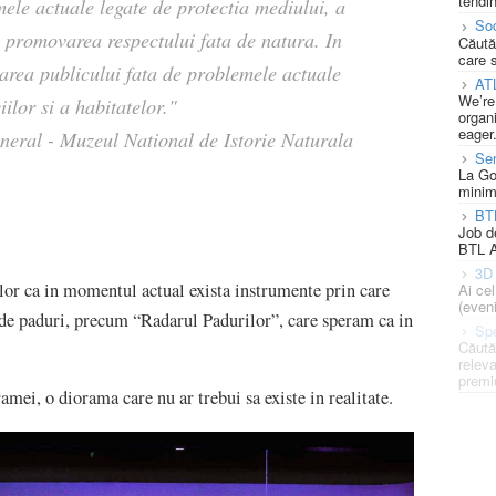
tendin
ele actuale legate de protectia mediului, a
Soc
si promovarea respectului fata de natura. In
Căută
care 
izarea publicului fata de problemele actuale
AT
We’re
ilor si a habitatelor."
organi
eager
eral - Muzeul National de Istorie Naturala
Se
La Go
minim
BT
Job d
BTL A
3D 
ilor ca in momentul actual exista instrumente prin care
Ai ce
(eveni
e de paduri, precum “Radarul Padurilor”, care speram ca in
Spe
Căută
releva
premi
ramei, o diorama care nu ar trebui sa existe in realitate.