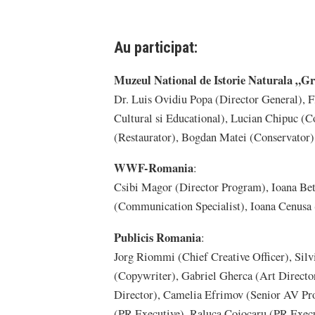
Au participat:
Muzeul National de Istorie Naturala „G
Dr. Luis Ovidiu Popa (Director General), F
Cultural si Educational), Lucian Chipuc (
(Restaurator), Bogdan Matei (Conservator)
WWF-Romania
:
Csibi Magor (Director Program), Ioana B
(Communication Specialist), Ioana Cenusa
Publicis Romania
:
Jorg Riommi (Chief Creative Officer), Sil
(Copywriter), Gabriel Gherca (Art Directo
Director), Camelia Efrimov (Senior AV Pr
(PR Executive), Raluca Cojocaru (PR Execu