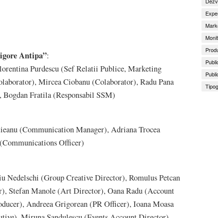
Dezv
Exper
Marke
Monit
Produ
rigore Antipa”
:
Publi
lorentina Purdescu (Sef Relatii Publice, Marketing
Publi
Colaborator), Mircea Ciobanu (Colaborator), Radu Pana
Tipog
, Bogdan Fratila (Responsabil SSM)
etieanu (Communication Manager), Adriana Trocea
 (Communications Officer)
viu Nedelschi (Group Creative Director), Romulus Petcan
r), Stefan Manole (Art Director), Oana Radu (Account
oducer), Andreea Grigorean (PR Officer), Ioana Moasa
tive), Miruna Sandulescu (Events Account Director),