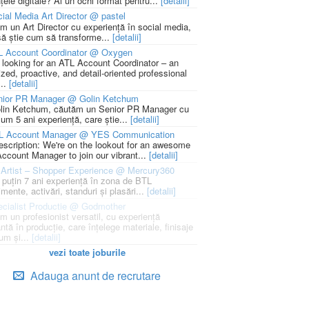
țele digitale? Ai un ochi format pentru...
[detalii]
ial Media Art Director @ pastel
m un Art Director cu experiență în social media,
să știe cum să transforme...
[detalii]
L Account Coordinator @ Oxygen
 looking for an ATL Account Coordinator – an
zed, proactive, and detail-oriented professional
...
[detalii]
nior PR Manager @ Golin Ketchum
lin Ketchum, căutăm un Senior PR Manager cu
um 5 ani experiență, care știe...
[detalii]
L Account Manager @ YES Communication
escription: We're on the lookout for an awesome
ccount Manager to join our vibrant...
[detalii]
Artist – Shopper Experience @ Mercury360
l puțin 7 ani experiență în zona de BTL
mente, activări, standuri și plasări...
[detalii]
cialist Productie @ Godmother
m un profesionist versatil, cu experiență
ntă în producție, care înțelege materiale, finisaje
um și...
[detalii]
vezi toate joburile
Adauga anunt de recrutare