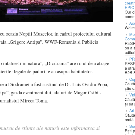
creat
EPIC 
Our c
commu
Acc
We’re
cu ocazia Noptii Muzeelor, in cadrul proiectului cultural
Med
Comm
urala „Grigore Antipa”, WWF-Romania si Publicis
RESPO
on a 
editor
PR
intalnesti in natura”, „Diodrama” are rolul de a atrage
RESPO
a stra
ierile ilegale de paduri le au asupra habitatelor.
B2B &
Cop
Căută
e a Diodramei a fost sustinut de Dr. Luis Ovidiu Popa,
știe c
pa”, gazda evenimentului, alaturi de Magor Csibi -
Vi
Căută
urnalistul Mircea Toma.
și să
Art
Căută
arată 
Soc
muzeu de stiinte ale naturii este informarea si
Ești 