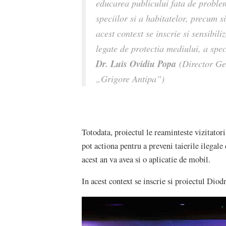
educarea publicului fata de problem
speciilor si a habitatelor, precum 
acest context se inscrie si sensibil
legate de protectia mediului, a speci
Dr. Luis Ovidiu Popa
(Director Gen
„Grigore Antipa”)
Totodata, proiectul le reaminteste vizitator
pot actiona pentru a preveni taierile ilegal
acest an va avea si o aplicatie de mobil.
In acest context se inscrie si proiectul Diod