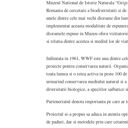
Muzeul National de Istorie Naturala “Grigor
Romania de cercetare a biodiversitatii si de
unele dintre cele mai vechi diorame din lum
implementat aceasta modalitate de expunere. 
dioramele expuse in Muzeu ofera vizitatorul
si relatia dintre acestea si mediul lor de viat
Infiintata in 1961, WWF este una dintre cel
proiecte pentru conservarea naturii. Organiz
toata lumea si o retea activa in peste 100 
urmarind conservarea mediului natural si a 
diversitatii biologice, a speciilor salbatice 
Parteneriatul denota importanta pe care ar t
Proiectul si-a propus sa aduca in atentia opin
de paduri, dar si metodele prin care cetateni