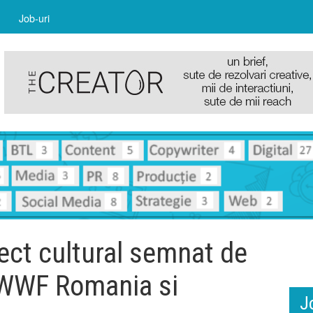
Job-uri
ect cultural semnat de
 WWF Romania si
J