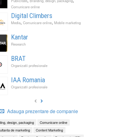
,
,
Publicitate
Branding, design, packaging
Comunicare online
Digital Climbers
,
,
Media
Comunicare online
Mobile marketing
Kantar
Research
BRAT
Organizatii profesionale
IAA Romania
Organizatii profesionale
Adauga prezentare de companie
ing, design, packaging
Comunicare online
ltanta de marketing
Content Marketing