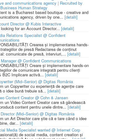
ive and communications agency | Recruited by
Business Human Strategy
lient is a Bucharest based boutique - creative and
nications agency, driven by one...
[detalii]
ount Director @ Kubis Interactive
 looking for an Account Director...
[detalii]
ia Relations Specialist @ Confident
unications
NSABILITĂȚI Crearea și implementarea hands-
strategiilor de presă Redactarea de conținut
ial: comunicate de presă, interviuri,...
[detalii]
 Manager @ Confident Communications
NSABILITĂȚI Creare și implementare hands-on
tegiilor de comunicare integrată pentru clienți
 B2C Implicare activă...
[detalii]
ywriter (Mid–Senior) @ Digitas România
m un Copywriter cu experiență de agenție care
ă o idee bună trebuie să...
[detalii]
deo Content Creator @ Cohn & Jansen
m un Video Content Creator care să gândească
 producă content pentru unele dintre...
[detalii]
 Director (Mid–Senior) @ Digitas România
m un Art Director care știe că e tare când o idee
bine, dar...
[detalii]
ial Media Specialist wanted @ Internet Corp
pasionat(ă) de social media, content creation și