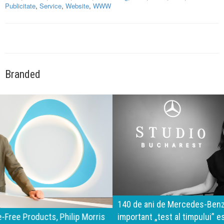
Publicitate
,
Service
,
Website
,
WWW
Branded
140 de ani de Mercedes-Benz. Ramona Pîrlog: Cel mai
important „test al timpului” este să inovăm constant, dar