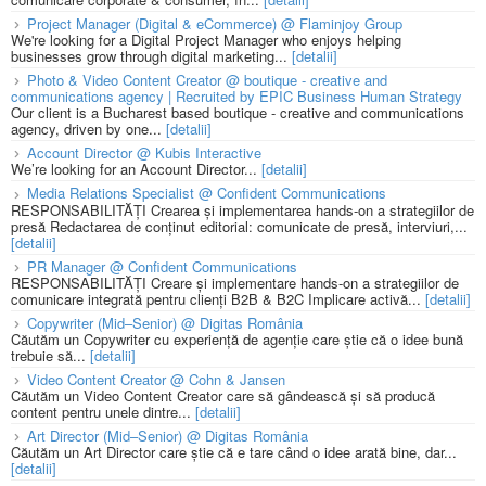
Project Manager (Digital & eCommerce) @ Flaminjoy Group
We're looking for a Digital Project Manager who enjoys helping
businesses grow through digital marketing...
[detalii]
Photo & Video Content Creator @ boutique - creative and
communications agency | Recruited by EPIC Business Human Strategy
Our client is a Bucharest based boutique - creative and communications
agency, driven by one...
[detalii]
Account Director @ Kubis Interactive
We’re looking for an Account Director...
[detalii]
Media Relations Specialist @ Confident Communications
RESPONSABILITĂȚI Crearea și implementarea hands-on a strategiilor de
presă Redactarea de conținut editorial: comunicate de presă, interviuri,...
[detalii]
PR Manager @ Confident Communications
RESPONSABILITĂȚI Creare și implementare hands-on a strategiilor de
comunicare integrată pentru clienți B2B & B2C Implicare activă...
[detalii]
Copywriter (Mid–Senior) @ Digitas România
Căutăm un Copywriter cu experiență de agenție care știe că o idee bună
trebuie să...
[detalii]
Video Content Creator @ Cohn & Jansen
Căutăm un Video Content Creator care să gândească și să producă
content pentru unele dintre...
[detalii]
Art Director (Mid–Senior) @ Digitas România
Căutăm un Art Director care știe că e tare când o idee arată bine, dar...
[detalii]