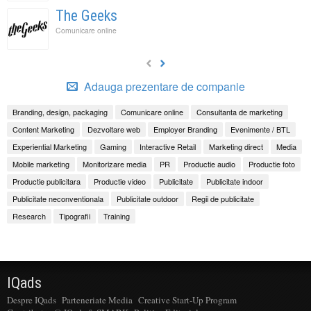
The Geeks
Comunicare online
Adauga prezentare de companie
Branding, design, packaging
Comunicare online
Consultanta de marketing
Content Marketing
Dezvoltare web
Employer Branding
Evenimente / BTL
Experiential Marketing
Gaming
Interactive Retail
Marketing direct
Media
Mobile marketing
Monitorizare media
PR
Productie audio
Productie foto
Productie publicitara
Productie video
Publicitate
Publicitate indoor
Publicitate neconventionala
Publicitate outdoor
Regii de publicitate
Research
Tipografii
Training
IQads
Despre IQads
Parteneriate Media
Creative Start-Up Program