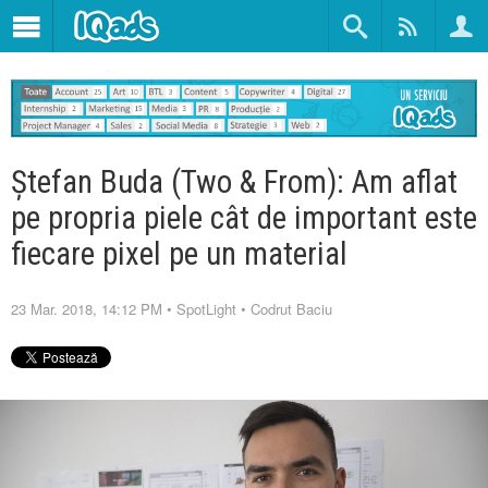
Ștefan Buda (Two & From): Am aflat
pe propria piele cât de important este
fiecare pixel pe un material
23 Mar. 2018, 14:12 PM
•
SpotLight
•
Codrut Baciu