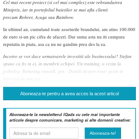
Cel mai recent proiect (si cel mai complex) este rebranduirea
Miniprix, iar in portofoliul baietilor se mai afla clienti
precum Rohrer, Azuga sau Rainbow.
In ultimul an, cumuland toate asseturile brandului, am atins 100.000
de euro si-un pic cifra de afaceri. Dar suma asta nu iti cumpara
reputatia in piata, asa ca nu ne gandim prea des la ea.
Incotro se vor duce urmatoarele investitii ale businessului? Stefan
spune ca fix in ei, in membrii echipei. Un training, o vizita la
psiholog.
Bettering oneself
, gen. Detalii despre toate gasiti in
interviul de mai jos.
Aboneaza-te pentru a avea acces la acest articol
Aboneaza-te la newsletterul IQads cu cele mai importante
articole despre comunicare, marketing si alte domenii creative: