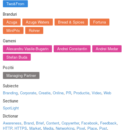
Two&From
Branduri
Azuga
Azuga Waters
Bread & Spices
Fortuna
MiniPrix
Rohrer
Oameni
Alexandru Vasile-Bugarin
Andrei Constantin
Andrei Medar
Stefan Buda
Pozitii
Managing Partner
Subiecte
Branding
,
Corporate
,
Creatie
,
Online
,
PR
,
Productie
,
Video
,
Web
Sectiune
SpotLight
Dictionar
Awareness
,
Brand
,
Brief
,
Content
,
Copywriter
,
Facebook
,
Feedback
,
HTTP
,
HTTPS
,
Market
,
Media
,
Networking
,
Pixel
,
Place
,
Post
,