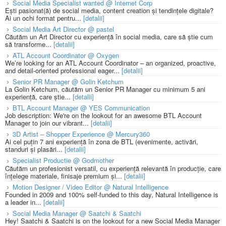
Social Media Specialist wanted @ Internet Corp
Ești pasionat(ă) de social media, content creation și tendințele digitale?
Ai un ochi format pentru...
[detalii]
Social Media Art Director @ pastel
Căutăm un Art Director cu experiență în social media, care să știe cum
să transforme...
[detalii]
ATL Account Coordinator @ Oxygen
We’re looking for an ATL Account Coordinator – an organized, proactive,
and detail-oriented professional eager...
[detalii]
Senior PR Manager @ Golin Ketchum
La Golin Ketchum, căutăm un Senior PR Manager cu minimum 5 ani
experiență, care știe...
[detalii]
BTL Account Manager @ YES Communication
Job description: We're on the lookout for an awesome BTL Account
Manager to join our vibrant...
[detalii]
3D Artist – Shopper Experience @ Mercury360
Ai cel puțin 7 ani experiență în zona de BTL (evenimente, activări,
standuri și plasări...
[detalii]
Specialist Productie @ Godmother
Căutăm un profesionist versatil, cu experiență relevantă în producție, care
înțelege materiale, finisaje premium și...
[detalii]
Motion Designer / Video Editor @ Natural Intelligence
Founded in 2009 and 100% self-funded to this day, Natural Intelligence is
a leader in...
[detalii]
Social Media Manager @ Saatchi & Saatchi
Hey! Saatchi & Saatchi is on the lookout for a new Social Media Manager