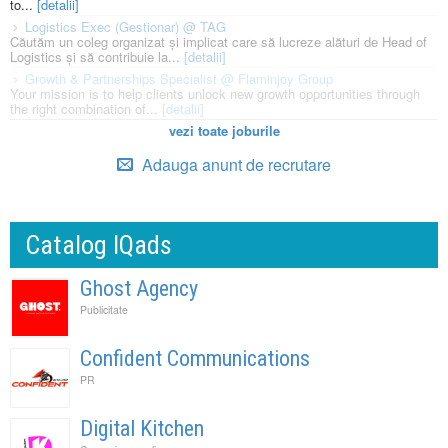
to...
[detalii]
Logistics Exec (Gestionar) @ TAG
Căutăm un coleg organizat și implicat care să lucreze alături de Head of
Logistics și să contribuie la...
[detalii]
Growth & Partnerships Specialist @ Flaminjoy Group
Your mission is to help clients unlock new growth opportunities through
the right combination of...
[detalii]
vezi toate joburile
Adauga anunt de recrutare
Catalog IQads
Ghost Agency
Publicitate
Confident Communications
PR
Digital Kitchen