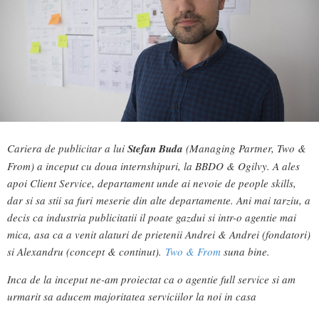
Cariera de publicitar a lui
Stefan Buda
(Managing Partner, Two &
From) a inceput cu doua internshipuri, la BBDO & Ogilvy. A ales
apoi Client Service, departament unde ai nevoie de people skills,
dar si sa stii sa furi meserie din alte departamente. Ani mai tarziu, a
decis ca industria publicitatii il poate gazdui si intr-o agentie mai
mica, asa ca a venit alaturi de prietenii Andrei & Andrei (fondatori)
si Alexandru (concept & continut).
Two & From
suna bine.
Inca de la inceput ne-am proiectat ca o agentie full service si am
urmarit sa aducem majoritatea serviciilor la noi in casa