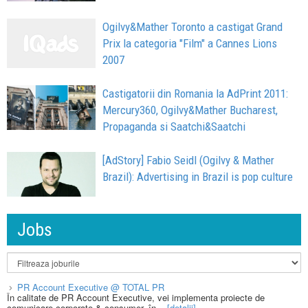
Ogilvy&Mather Toronto a castigat Grand
Prix la categoria "Film" a Cannes Lions
2007
Castigatorii din Romania la AdPrint 2011:
Mercury360, Ogilvy&Mather Bucharest,
Propaganda si Saatchi&Saatchi
[AdStory] Fabio Seidl (Ogilvy & Mather
Brazil): Advertising in Brazil is pop culture
Jobs
PR Account Executive @ TOTAL PR
În calitate de PR Account Executive, vei implementa proiecte de
comunicare corporate & consumer, în...
[detalii]