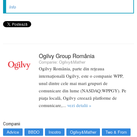
Info
Ogilvy Group România
Companie:
Ogilvy&Mather
Ogilvy România, parte din rețeaua
internațională Ogilvy, este o companie WPP,
unul dintre cele mai mari grupuri de
comunicare din lume (NASDAQ:WPPGY). Pe
piața locală, Ogilvy creează platforme de
comunicare,...
vezi detalii »
Companii
Advice
BBDO
Incotro
Ogilvy&Mather
Two & From