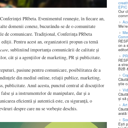
creat
EPIC 
Our c
commu
a Conferinței PRbeta. Evenimentul reunește, în fiecare an,
Acc
și alte domenii conexe, bucurându-se de o comunitate
We’re
Med
cale de comunicare. Tradițional, Conferința PRbeta
Comm
RESPO
 ediții. Pentru acest an, organizatorii propun ca temă
on a 
icare
, subliniind importanța comunicării de calitate și
editor
PR
or, cât și a agențiilor de marketing, PR și publicitate.
RESPO
a stra
B2B &
ceputuri, pasiune pentru comunicare, posibilitatea de a
Cop
tendințele din mediul online, relaţii publice, marketing,
Căută
știe c
 publicitate. Anul acesta, punctul central al discuțiilor
Vi
r false și a instrumentelor de manipulare, dar și a
Căută
și să
icarea eficientă și autentică este, cu siguranță, o
Art
văruri despre care nu se vorbește deschis.
Căută
arată 
Soc
Ești 