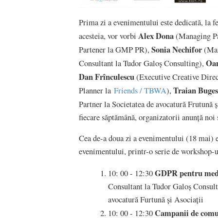
Prima zi a evenimentului este dedicată, la fe
Alex Dona
acesteia, vor vorbi
(Managing Pa
Sonia Nechifor
Partener la GMP PR),
(Man
Oan
Consultant la Tudor Galoș Consulting),
Dan Frînculescu
(Executive Creative Direct
Traian Buge
Planner la
Friends / TBWA
),
Partner la Societatea de avocatură Frutună ș
fiecare săptămână, organizatorii anunță noi 
Cea de-a doua zi a evenimentului (18 mai) e
evenimentului, printr-o serie de workshop-u
GDPR pentru media 
10: 00 - 12:30
Consultant la Tudor Galoș Consult
avocatură Furtună și Asociații
Campanii de comun
10: 00 - 12:30