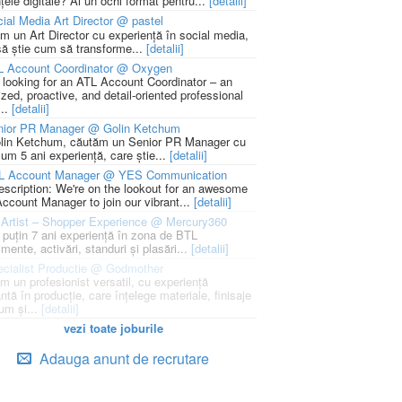
țele digitale? Ai un ochi format pentru...
[detalii]
ial Media Art Director @ pastel
m un Art Director cu experiență în social media,
să știe cum să transforme...
[detalii]
L Account Coordinator @ Oxygen
 looking for an ATL Account Coordinator – an
zed, proactive, and detail-oriented professional
...
[detalii]
nior PR Manager @ Golin Ketchum
lin Ketchum, căutăm un Senior PR Manager cu
um 5 ani experiență, care știe...
[detalii]
L Account Manager @ YES Communication
escription: We're on the lookout for an awesome
ccount Manager to join our vibrant...
[detalii]
Artist – Shopper Experience @ Mercury360
l puțin 7 ani experiență în zona de BTL
mente, activări, standuri și plasări...
[detalii]
cialist Productie @ Godmother
m un profesionist versatil, cu experiență
ntă în producție, care înțelege materiale, finisaje
um și...
[detalii]
vezi toate joburile
Adauga anunt de recrutare