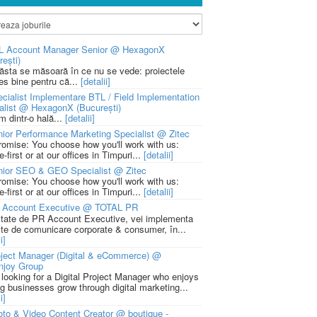
L Account Manager Senior @ HexagonX
rești)
 ăsta se măsoară în ce nu se vede: proiectele
ies bine pentru că...
[detalii]
cialist Implementare BTL / Field Implementation
alist @ HexagonX (București)
m dintr-o hală...
[detalii]
ior Performance Marketing Specialist @ Zitec
romise: You choose how you'll work with us:
-first or at our offices in Timpuri...
[detalii]
nior SEO & GEO Specialist @ Zitec
romise: You choose how you'll work with us:
-first or at our offices in Timpuri...
[detalii]
 Account Executive @ TOTAL PR
litate de PR Account Executive, vei implementa
cte de comunicare corporate & consumer, în...
i]
ject Manager (Digital & eCommerce) @
njoy Group
 looking for a Digital Project Manager who enjoys
ng businesses grow through digital marketing...
i]
to & Video Content Creator @ boutique -