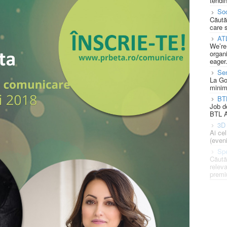
tendin
Soc
Căută
care 
AT
We’re
organi
eager
Se
La Go
minim
BT
Job d
BTL A
3D 
Ai ce
(eveni
Spe
Căută
releva
premi