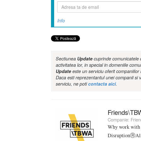
Info
Sectiunea
Update
cuprinde comunicatele de
activitatea lor, in special in domeniile comu
Update
este un serviciu oferit companiilo
Daca esti reprezentantul unei companii si v
serviciu, ne poti
contacta aici
.
Friends\TB
Companie:
Frie
Why work with
DisruptionⓇAlmo