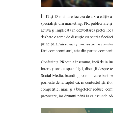
În 17 și 18 mai, are loc cea de a 8-a ediție 
specialiști din marketing, PR, publicitate 
activă și implicată în dezvoltarea pieței lo
dezbate o temă de discuție cu ocazia fiecărei
Adevăruri și provocări în comun
principală
fără compromisuri, atât din partea companiil
Conferinţa PRbeta a însemnat, încă de la în
interacţiona cu specialişti, discuţii despre 
Social Media, branding, comunicare business,
pornește de la faptul că, în contextul știrilo
competiției mari și a bugetelor reduse, comun
provocare, iar drumul până la ea ascunde ade