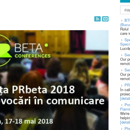
BT
(Bucu
Rolul
care 
Spe
Speci
Lucră
Sen
Our p
remote
Se
Our p
remote
PR
În ca
proie
[detali
Pro
Flami
We're
helpi
[detali
Pho