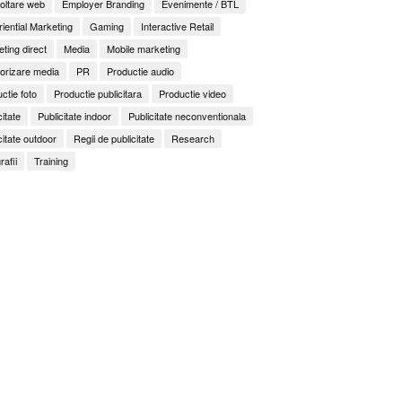
oltare web
Employer Branding
Evenimente / BTL
iential Marketing
Gaming
Interactive Retail
ting direct
Media
Mobile marketing
orizare media
PR
Productie audio
ctie foto
Productie publicitara
Productie video
citate
Publicitate indoor
Publicitate neconventionala
citate outdoor
Regii de publicitate
Research
rafii
Training