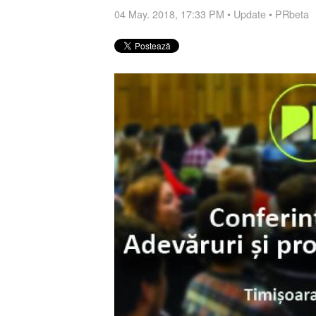
04 May. 2018, 17:33 PM
•
Update
•
PRbeta