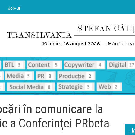
Job-uri
ocări în comunicare la
ie a Conferinței PRbeta
J