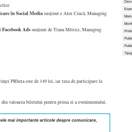
Dezv
actice
Exper
icare în Social Media
susținut e Alex Ciucă, Managing
Marke
Monit
i Facebook Ads
susținut de Tiana Mitrici, Managing
Produ
Publi
Publi
Tipog
nței PRbeta este de 149 lei, iar taxa de participare la
 din valoarea biletului pentru prima zi a evenimentului.
cele mai importante articole despre comunicare,