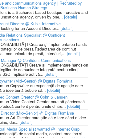
ive and communications agency | Recruited by
Business Human Strategy
lient is a Bucharest based boutique - creative and
nications agency, driven by one...
[detalii]
ount Director @ Kubis Interactive
 looking for an Account Director...
[detalii]
ia Relations Specialist @ Confident
unications
NSABILITĂȚI Crearea și implementarea hands-
strategiilor de presă Redactarea de conținut
ial: comunicate de presă, interviuri,...
[detalii]
 Manager @ Confident Communications
NSABILITĂȚI Creare și implementare hands-on
tegiilor de comunicare integrată pentru clienți
 B2C Implicare activă...
[detalii]
ywriter (Mid–Senior) @ Digitas România
m un Copywriter cu experiență de agenție care
ă o idee bună trebuie să...
[detalii]
deo Content Creator @ Cohn & Jansen
m un Video Content Creator care să gândească
 producă content pentru unele dintre...
[detalii]
 Director (Mid–Senior) @ Digitas România
m un Art Director care știe că e tare când o idee
bine, dar...
[detalii]
ial Media Specialist wanted @ Internet Corp
pasionat(ă) de social media, content creation și