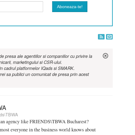
 presa ale agentiilor si companiilor cu privire la
nicarii, marketingului si CSR-ului.
r in cadrul platformelor IQads si SMARK.
rei sa publici un comunicat de presa prin acest
WA
nds\TBWA
 an agency like FRIENDS\TBWA Bucharest?
st everyone in the business world knows about