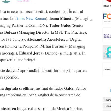
l ca în cele mai recente ediții, conferinței. În cadrul
Ioana Mănoiu
rtner la
Times New Roman
),
(Managing
Tudor Galoș
aging Partner la CommON),
(Senior
a Bulexa
(Managing Director la MSL The Practice),
Alecsandra Apostolescu
or la Publicis),
(Digital
scu
Mihai Furtună
(Owner la Prospero),
(Managing
Eduard Jerca
i asociații),
(Danone) și mulți alții. În
speakeri ai conferinței.
ste dedicată aprofundării discuțiilor din prima parte a
ri specifice.
digitală și offline
, susținut de Tudor Galoș, Senior
ing împreună cu Ioana Anghel de la Societatea de
Brand
Consu
icare cu buget redus
susținut de Monica Jitariuc,