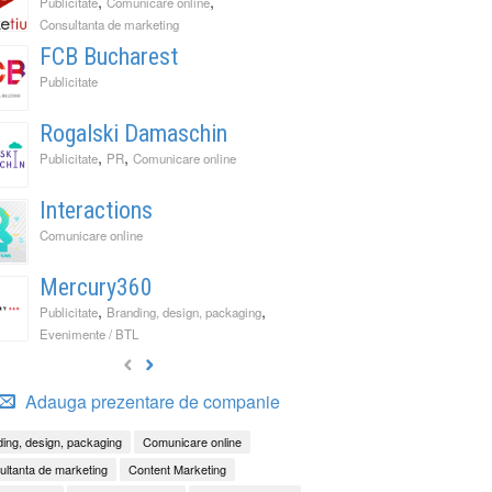
,
,
Publicitate
Comunicare online
Consultanta de marketing
FCB Bucharest
Publicitate
Rogalski Damaschin
,
,
Publicitate
PR
Comunicare online
Interactions
Comunicare online
Mercury360
,
,
Publicitate
Branding, design, packaging
Evenimente / BTL
Adauga prezentare de companie
ing, design, packaging
Comunicare online
ltanta de marketing
Content Marketing